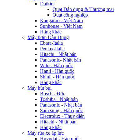
Daikio
Quạt Dân dụng & Thương mại
Quạt công nghiệp
Kangaroo - Việt Nam
Sunhouse - Việt Nam
Hãng khác
Máy bơm Dân Dụng
Ebara-Italia
Pentax-Italia
Hitachi - Nhật bản
Panasonic- Nhật bản
Wilo - Hàn quốc
Hanil - Hàn quốc
Shinil - Hàn quốc
Hãng khác
Máy hút bụi
Bosch - Đức
Toshiba - Nhật bản
Panasonic - Nhật bản
Sam sung - Hàn quốc
Electrolux - Thụy điển
Hitachi - Nhật bản
Hãng khác
Máy rửa xe áp lực
Huyndai - Hàn quốc