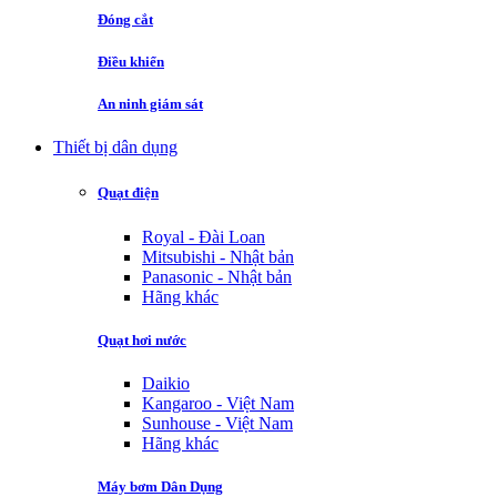
Đóng cắt
Điều khiển
An ninh giám sát
Thiết bị dân dụng
Quạt điện
Royal - Đài Loan
Mitsubishi - Nhật bản
Panasonic - Nhật bản
Hãng khác
Quạt hơi nước
Daikio
Kangaroo - Việt Nam
Sunhouse - Việt Nam
Hãng khác
Máy bơm Dân Dụng