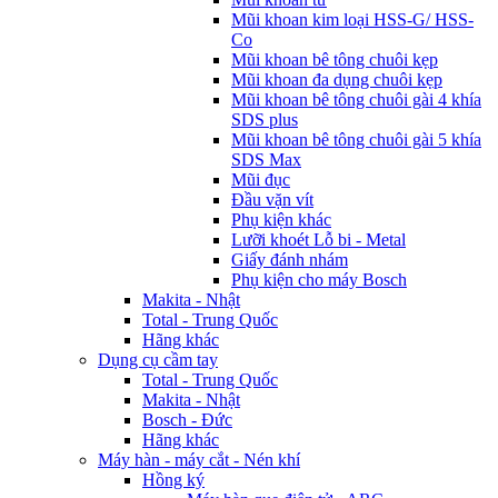
Mũi khoan kim loại HSS-G/ HSS-
Co
Mũi khoan bê tông chuôi kẹp
Mũi khoan đa dụng chuôi kẹp
Mũi khoan bê tông chuôi gài 4 khía
SDS plus
Mũi khoan bê tông chuôi gài 5 khía
SDS Max
Mũi đục
Đầu vặn vít
Phụ kiện khác
Lưỡi khoét Lỗ bi - Metal
Giấy đánh nhám
Phụ kiện cho máy Bosch
Makita - Nhật
Total - Trung Quốc
Hãng khác
Dụng cụ cầm tay
Total - Trung Quốc
Makita - Nhật
Bosch - Đức
Hãng khác
Máy hàn - máy cắt - Nén khí
Hồng ký