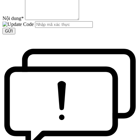
Nội dung
*
GỬI