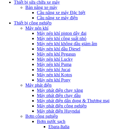
Thiết bị sửa chữa xe máy
Bàn nâng xe máy
Cầu nâng xe máy Đặc biệt
Cầu nâng xe máy điện
Thiết bị công nghiệp
Máy nén khí
Máy nén khí piston dây đai
Máy nén khí công suất nhỏ
Máy nén khí không dầu giảm âm
Máy nén khí dầu Diesel
Máy nén khí Pegasus
Máy nén khí Lucky
Máy nén khí Puma
Máy nén khí Jucai
Máy nén khí Kotos
Máy nén khí Pony
Máy phát điện
Máy phát điện chạy xăng
Máy phát điện chạy dầu
Máy phát điện dân dụng & Thương mại
Máy phát điện công nghiệp
Máy phát điện Huyndai
Bơm công nghiệp
Bơm nước sạch
Ebara-Italia