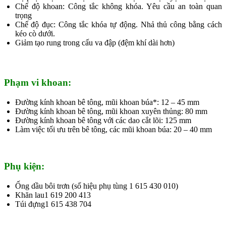
Chế độ khoan: Công tắc không khóa. Yêu cầu an toàn quan
trọng
Chế độ đục: Công tắc khóa tự động. Nhả thủ công bằng cách
kéo cò dưới.
Giảm tạo rung trong cấu va đập (đệm khí dài hơn)
Phạm vi khoan:
Đường kính khoan bê tông, mũi khoan búa*: 12 – 45 mm
Đường kính khoan bê tông, mũi khoan xuyên thủng: 80 mm
Đường kính khoan bê tông với các dao cắt lõi: 125 mm
Làm việc tối ưu trên bê tông, các mũi khoan búa: 20 – 40 mm
Phụ kiện:
Ống dầu bôi trơn (số hiệu phụ tùng 1 615 430 010)
Khăn lau1 619 200 413
Túi đựng1 615 438 704