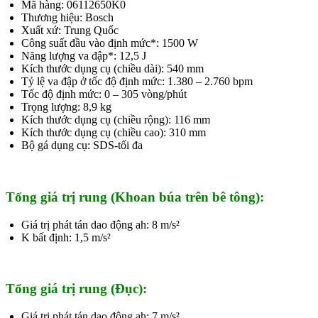
Mã hàng: 06112650K0
Thương hiệu: Bosch
Xuất xứ: Trung Quốc
Công suất đầu vào định mức*: 1500 W
Năng lượng va đập*: 12,5 J
Kích thước dụng cụ (chiều dài): 540 mm
Tỷ lệ va đập ở tốc độ định mức: 1.380 – 2.760 bpm
Tốc độ định mức: 0 – 305 vòng/phút
Trọng lượng: 8,9 kg
Kích thước dụng cụ (chiều rộng): 116 mm
Kích thước dụng cụ (chiều cao): 310 mm
Bộ gá dụng cụ: SDS-tối đa
Tổng giá trị rung (Khoan búa trên bê tông)
:
Giá trị phát tán dao động ah: 8 m/s²
K bất định: 1,5 m/s²
Tổng giá trị rung (Đục)
:
Giá trị phát tán dao động ah: 7 m/s²