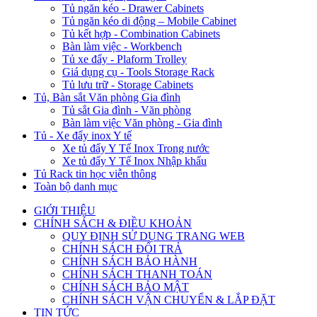
Tủ ngăn kéo - Drawer Cabinets
Tủ ngăn kéo di động – Mobile Cabinet
Tủ kết hợp - Combination Cabinets
Bàn làm việc - Workbench
Tủ xe đẩy - Plaform Trolley
Giá dụng cụ - Tools Storage Rack
Tủ lưu trữ - Storage Cabinets
Tủ, Bàn sắt Văn phòng Gia đình
Tủ sắt Gia đình - Văn phòng
Bàn làm việc Văn phòng - Gia đình
Tủ - Xe đẩy inox Y tế
Xe tủ đẩy Y Tế Inox Trong nước
Xe tủ đẩy Y Tế Inox Nhập khẩu
Tủ Rack tin học viễn thông
Toàn bộ danh mục
GIỚI THIỆU
CHÍNH SÁCH & ĐIỀU KHOẢN
QUY ĐỊNH SỬ DỤNG TRANG WEB
CHÍNH SÁCH ĐỔI TRẢ
CHÍNH SÁCH BẢO HÀNH
CHÍNH SÁCH THANH TOÁN
CHÍNH SÁCH BẢO MẬT
CHÍNH SÁCH VẬN CHUYỂN & LẮP ĐẶT
TIN TỨC