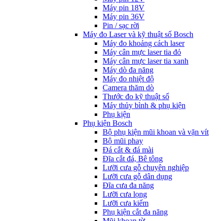
Máy pin 18V
Máy pin 36V
Pin / sạc rời
Máy đo Laser và kỹ thuật số Bosch
Máy đo khoảng cách laser
Máy cân mực laser tia đỏ
Máy cân mực laser tia xanh
Máy dò đa năng
Máy đo nhiệt độ
Camera thăm dò
Thước đo kỹ thuật số
Máy thủy bình & phụ kiện
Phụ kịện
Phụ kiện Bosch
Bộ phụ kiện mũi khoan và vặn vít
Bộ mũi phay
Đá cắt & đá mài
Đĩa cắt đá, Bê tông
Lưỡi cưa gỗ chuyên nghiệp
Lưỡi cưa gỗ dân dụng
Đĩa cưa đa năng
Lưỡi cưa lọng
Lưỡi cưa kiếm
Phụ kiện cắt đa năng
Mũi khoan từ