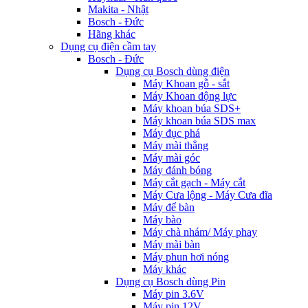
Makita - Nhật
Bosch - Đức
Hãng khác
Dụng cụ điện cầm tay
Bosch - Đức
Dụng cụ Bosch dùng điện
Máy Khoan gỗ - sắt
Máy Khoan động lực
Máy khoan búa SDS+
Máy khoan búa SDS max
Máy đục phá
Máy mài thẳng
Máy mài góc
Máy đánh bóng
Máy cắt gạch - Máy cắt
Máy Cưa lộng - Máy Cưa đĩa
Máy để bàn
Máy bào
Máy chà nhám/ Máy phay
Máy mài bàn
Máy phun hơi nóng
Máy khác
Dụng cụ Bosch dùng Pin
Máy pin 3.6V
Máy pin 12V