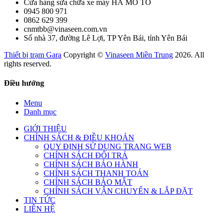
Cửa hàng sửa chữa xe máy HÀ MÔ TÔ
0945 800 971
0862 629 399
cnmtbb@vinaseen.com.vn
Số nhà 37, đường Lê Lợi, TP Yên Bái, tỉnh Yên Bái
Thiết bị trạm Gara
Copyright ©
Vinaseen Miền Trung
2026. All
rights reserved.
Điều hướng
Menu
Danh mục
GIỚI THIỆU
CHÍNH SÁCH & ĐIỀU KHOẢN
QUY ĐỊNH SỬ DỤNG TRANG WEB
CHÍNH SÁCH ĐỔI TRẢ
CHÍNH SÁCH BẢO HÀNH
CHÍNH SÁCH THANH TOÁN
CHÍNH SÁCH BẢO MẬT
CHÍNH SÁCH VẬN CHUYỂN & LẮP ĐẶT
TIN TỨC
LIÊN HỆ