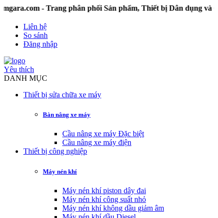
.com - Trang phân phối Sản phẩm, Thiết bị Dân dụng và Công
Liên hệ
So sánh
Đăng nhập
Yêu thích
DANH MỤC
Thiết bị sửa chữa xe máy
Bàn nâng xe máy
Cầu nâng xe máy Đặc biệt
Cầu nâng xe máy điện
Thiết bị công nghiệp
Máy nén khí
Máy nén khí piston dây đai
Máy nén khí công suất nhỏ
Máy nén khí không dầu giảm âm
Máy nén khí dầu Diesel