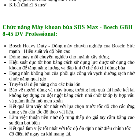
K bất định:1,5 m/s²
Chức năng Máy khoan búa SDS Max - Bosch GBH
8-45 DV Professional:
Bosch Heavy Duty - Dòng máy chuyên nghiệp của Bosch: Sức
mạnh - Hiệu suất và độ bền cao
Dòng máy mới chuyên nghiệp cho ngành xây dựng.
Hiệu suất đục tốt hơn bằng cách sử dụng lực được sử dụng cho
khoan để tăng năng lượng va đập khi ở chế độ chỉ dùng búa
Dạng nhìn không bụi của phôi gia công và vạch đường rạch nhờ
chức năng quạt gió
Truyền tải điện năng cho các búa lớn.
Bảo vệ người dùng và máy trong trường hợp quá tải hoặc kết lại
không kẹt dụng cụ đột ngột bằng cách nhả chốt khớp ly hợp vấu
và giảm thiểu mô men xoắn
Kết quả làm việc tốt nhất với lựa chọn trước tốc độ cho các ứng
dụng yêu cầu tốc độ theo vật liệu.
Làm việc thuận tiện nhờ độ rung thấp do giá tay cầm bằng cao
su đệm bọt biển
Kết quả làm việc tốt nhất với tốc độ ổn định nhờ điều chỉnh tốc
độ điện tử ngay cả khi mang tải.