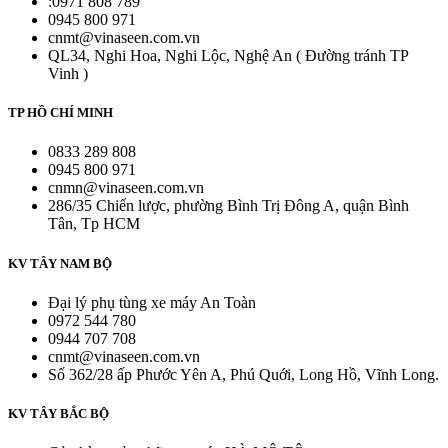
:0971 808 789
0945 800 971
cnmt@vinaseen.com.vn
QL34, Nghi Hoa, Nghi Lộc, Nghệ An ( Đường tránh TP
Vinh )
TP HỒ CHÍ MINH
0833 289 808
0945 800 971
cnmn@vinaseen.com.vn
286/35 Chiến lược, phường Bình Trị Đông A, quận Bình
Tân, Tp HCM
KV TÂY NAM BỘ
Đại lý phụ tùng xe máy An Toàn
0972 544 780
0944 707 708
cnmt@vinaseen.com.vn
Số 362/28 ấp Phước Yên A, Phú Quới, Long Hồ, Vĩnh Long.
KV TÂY BẮC BỘ