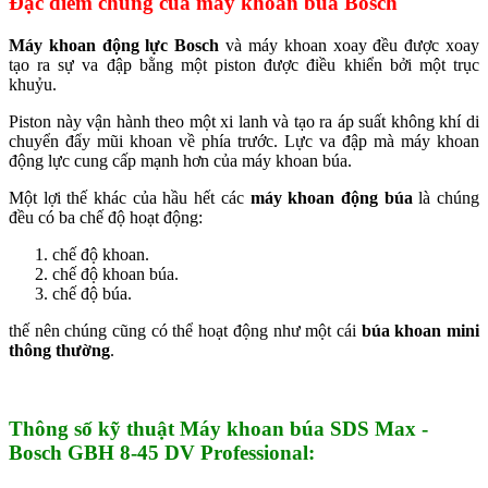
Đặc điểm chung của
máy khoan búa Bosch
Máy khoan động lực Bosch
và máy khoan xoay đều được xoay
tạo ra sự va đập bằng một piston được điều khiển bởi một trục
khuỷu.
Piston này vận hành theo một xi lanh và tạo ra áp suất không khí di
chuyển đẩy mũi khoan về phía trước. Lực va đập mà máy khoan
động lực cung cấp mạnh hơn của máy khoan búa.
Một lợi thế khác của hầu hết các
máy khoan động búa
là chúng
đều có ba chế độ hoạt động:
chế độ khoan.
chế độ khoan búa.
chế độ búa.
thế nên chúng cũng có thể hoạt động như một cái
búa khoan mini
thông thường
.
Thông số kỹ thuật Máy khoan búa SDS Max -
Bosch GBH 8-45 DV Professional: