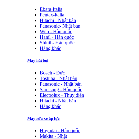
Ebara-Italia
Pentax-Italia
Hitachi - Nhật bản
Panasonic- Nhật bản
Wilo - Hàn quốc
Hanil - Hàn quốc
Shinil - Hàn quốc
Hãng khác
Máy hút bụi
Bosch - Đức
Toshiba - Nhật bản
Panasonic - Nhật bản
Sam sung - Hàn quốc
Electrolux - Thụy điển
Hitachi - Nhật bản
Hãng khác
Máy rửa xe áp lực
Huyndai - Hàn quốc
Makita - Nhật