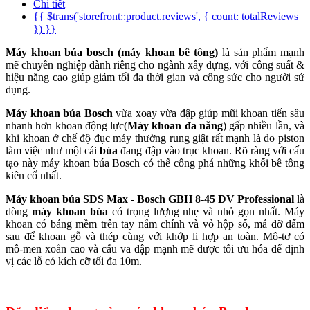
Chi tiết
{{ $trans('storefront::product.reviews', { count: totalReviews
}) }}
Máy khoan búa bosch (máy khoan bê tông)
là sản phẩm mạnh
mẽ chuyên nghiệp dành riêng cho ngành xây dựng, với công suất &
hiệu năng cao giúp giảm tối đa thời gian và công sức cho người sử
dụng.
Máy khoan búa Bosch
vừa xoay vừa đập giúp mũi khoan tiến sâu
nhanh hơn khoan động lực(
Máy khoan đa năng
) gấp nhiều lần, và
khi khoan ở chế độ đục máy thường rung giật rất mạnh là do piston
làm việc như một cái
búa
đang đập vào trục khoan. Rõ ràng với cấu
tạo này máy khoan búa Bosch có thể công phá những khối bê tông
kiên cố nhất.
Máy khoan búa SDS Max - Bosch GBH 8-45 DV Professional
là
dòng
máy khoan búa
có trọng lượng nhẹ và nhỏ gọn nhất. Máy
khoan có báng mềm trên tay nắm chính và vỏ hộp số, má đỡ đấm
sau để khoan gỗ và thép cùng với khớp li hợp an toàn. Mô-tơ có
mô-men xoắn cao và cấu va đập mạnh mẽ được tối ưu hóa để định
vị các lỗ có kích cỡ tối đa 10m.