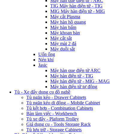
Máy hàn que điện tử - ARC
TIG Máy hàn điện tử - TIG
MIG Máy hàn điện tử - MIG
Máy cắt Plasma
Máy hàn hồ quang
Máy hàn bẩm
Máy khoan bàn
Máy cắt sắt
Máy mài 2 đá
Máy duỗi sắt
Uốn ống
Nén khí
Jasic
Máy hàn que điện tử ARC
Máy hàn điện tử - TIG
Máy hàn điện tử - MIG - MAG
Máy hàn điện tử tự động
Tủ - Xe đẩy dụng cụ đồ nghề
Tủ ngăn kéo - Drawer Cabinets
Tủ ngăn kéo di động – Mobile Cabinet
Tủ kết hợp - Combination Cabinets
Bàn làm việc - Workbench
Tủ xe đẩy - Plaform Trolley
Giá dụng cụ - Tools Storage Rack
Tủ lưu trữ - Storage Cabinets