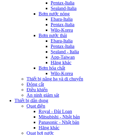
Pentax-Italia
Sealand-Italia
Bơm nước nóng
Ebara-Italia
Pentax-Italia
Wilo-Korea
Bơm nước thải
Ebara-Italia
Pentax-Italia
Sealand - Italia
App-Taiwan
Hãng khác
Bơm hóa chất
Wilo-Korea
Thiết bị nâng hạ và di chuyển
Đóng cắt
Điều khiển
An ninh giám sát
Thiết bị dân dụng
Quạt điện
Royal - Đài Loan
Mitsubishi - Nhật bản
Panasonic - Nhật bản
Hãng khác
Quạt hơi nước