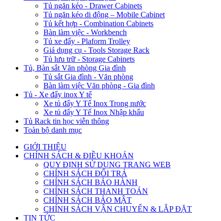
Tủ ngăn kéo - Drawer Cabinets
Tủ ngăn kéo di động – Mobile Cabinet
Tủ kết hợp - Combination Cabinets
Bàn làm việc - Workbench
Tủ xe đẩy - Plaform Trolley
Giá dụng cụ - Tools Storage Rack
Tủ lưu trữ - Storage Cabinets
Tủ, Bàn sắt Văn phòng Gia đình
Tủ sắt Gia đình - Văn phòng
Bàn làm việc Văn phòng - Gia đình
Tủ - Xe đẩy inox Y tế
Xe tủ đẩy Y Tế Inox Trong nước
Xe tủ đẩy Y Tế Inox Nhập khẩu
Tủ Rack tin học viễn thông
Toàn bộ danh mục
GIỚI THIỆU
CHÍNH SÁCH & ĐIỀU KHOẢN
QUY ĐỊNH SỬ DỤNG TRANG WEB
CHÍNH SÁCH ĐỔI TRẢ
CHÍNH SÁCH BẢO HÀNH
CHÍNH SÁCH THANH TOÁN
CHÍNH SÁCH BẢO MẬT
CHÍNH SÁCH VẬN CHUYỂN & LẮP ĐẶT
TIN TỨC