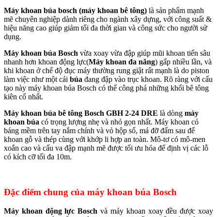
Máy khoan búa bosch (máy khoan bê tông)
là sản phẩm mạnh
mẽ chuyên nghiệp dành riêng cho ngành xây dựng, với công suất &
hiệu năng cao giúp giảm tối đa thời gian và công sức cho người sử
dụng.
Máy khoan búa Bosch
vừa xoay vừa đập giúp mũi khoan tiến sâu
nhanh hơn khoan động lực(
Máy khoan đa năng
) gấp nhiều lần, và
khi khoan ở chế độ đục máy thường rung giật rất mạnh là do piston
làm việc như một cái
búa
đang đập vào trục khoan. Rõ ràng với cấu
tạo này máy khoan búa Bosch có thể công phá những khối bê tông
kiên cố nhất.
Máy khoan búa bê tông Bosch GBH 2-24 DRE
là dòng
máy
khoan búa
có trọng lượng nhẹ và nhỏ gọn nhất. Máy khoan có
báng mềm trên tay nắm chính và vỏ hộp số, má đỡ đấm sau để
khoan gỗ và thép cùng với khớp li hợp an toàn. Mô-tơ có mô-men
xoắn cao và cấu va đập mạnh mẽ được tối ưu hóa để định vị các lỗ
có kích cỡ tối đa 10m.
Đặc điểm chung của
máy khoan búa Bosch
Máy khoan động lực Bosch
và máy khoan xoay đều được xoay