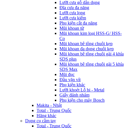
Lưỡi cưa gỗ dân dụng
Đĩa cưa đa năng
Lưỡi cưa lọng
Lưỡi cưa kiếm
Phụ kiện cắt đa năng
Mũi khoan từ
Mũi khoan kim loại HSS-G/ HSS-
Co
Mũi khoan bê tông chuôi kẹp
Mũi khoan đa dụng chuôi kẹp
Mũi khoan bê tông chuôi gài 4 khía
SDS plus
Mũi khoan bê tông chuôi gài 5 khía
SDS Max
Mũi đục
Đầu vặn vít
Phụ kiện khác
Lưỡi khoét Lỗ bi - Metal
Giấy đánh nhám
Phụ kiện cho máy Bosch
Makita - Nhật
Total - Trung Quốc
Hãng khác
Dụng cụ cầm tay
Total - Trung Quốc