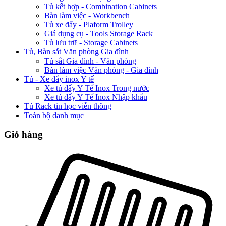
Tủ kết hợp - Combination Cabinets
Bàn làm việc - Workbench
Tủ xe đẩy - Plaform Trolley
Giá dụng cụ - Tools Storage Rack
Tủ lưu trữ - Storage Cabinets
Tủ, Bàn sắt Văn phòng Gia đình
Tủ sắt Gia đình - Văn phòng
Bàn làm việc Văn phòng - Gia đình
Tủ - Xe đẩy inox Y tế
Xe tủ đẩy Y Tế Inox Trong nước
Xe tủ đẩy Y Tế Inox Nhập khẩu
Tủ Rack tin học viễn thông
Toàn bộ danh mục
Giỏ hàng