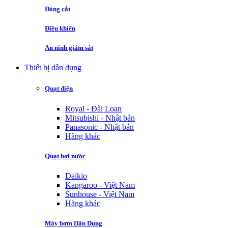
Đóng cắt
Điều khiển
An ninh giám sát
Thiết bị dân dụng
Quạt điện
Royal - Đài Loan
Mitsubishi - Nhật bản
Panasonic - Nhật bản
Hãng khác
Quạt hơi nước
Daikio
Kangaroo - Việt Nam
Sunhouse - Việt Nam
Hãng khác
Máy bơm Dân Dụng