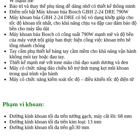
W mạnh mẽ
Bảo trì và thay thế phụ tùng dễ dàng nhờ có thiết kế thông minh
Điểm nổi bật Máy khoan búa Bosch GBH 2-24 DRE 790W
Máy khoan búa GBH 2-24 DRE có bộ vỏ dạng khớp giúp cho
tốc độ khoan tốt nhất, cho khả năng chịu va đập cao đảm bảo độ
bền cho máy lâu dài
Máy khoan búa Bosch có công suất 790W mạnh mẽ và độ bền
của máy vượt trội giúp ban thực hiện công việc khoan trên bê
tông nhanh chóng
Tay cầm phụ thiết kế báng tay cầm mềm cho khả năng vận hành
không mỏi tay hoặc đau tay.
Thiết kế mạnh mẽ với tone màu chủ đạo xanh dương và đen
Máy có chức năng đảo chiều hỗ trợ tình trạng kẹt mũi khoan
trong quá trình vận hành
Máy có chức năng kiểm soát tốc độ – điều khiển tốc độ điện tử
Phạm vi khoan:
Đường kính khoan tối đa trên tường gạch, máy cắt lõi: 68 mm
Đường kính khoan tối đa trên kim loại: 13 mm
Đường kính khoan tối đa trên gỗ:30 mm