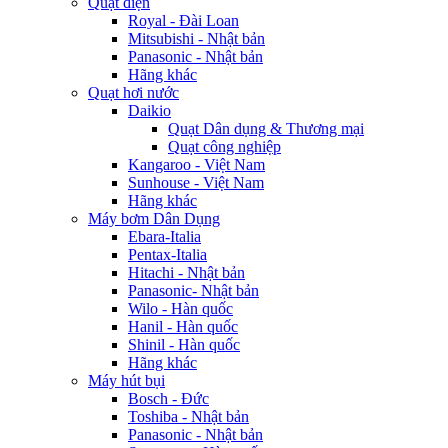
Quạt điện
Royal - Đài Loan
Mitsubishi - Nhật bản
Panasonic - Nhật bản
Hãng khác
Quạt hơi nước
Daikio
Quạt Dân dụng & Thương mại
Quạt công nghiệp
Kangaroo - Việt Nam
Sunhouse - Việt Nam
Hãng khác
Máy bơm Dân Dụng
Ebara-Italia
Pentax-Italia
Hitachi - Nhật bản
Panasonic- Nhật bản
Wilo - Hàn quốc
Hanil - Hàn quốc
Shinil - Hàn quốc
Hãng khác
Máy hút bụi
Bosch - Đức
Toshiba - Nhật bản
Panasonic - Nhật bản