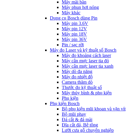
Máy mài bàn
Máy phun hơi nóng
Máy khác
Dụng cụ Bosch dùng Pin
Máy pin 3.6V
Máy pin 12V
Máy pin 18V
Máy pin 36V
Pin / sạc rời
Máy đo Laser và kỹ thuật số Bosch
Máy đo khoảng cách laser
Máy cân mực laser tia đỏ
Máy cân mực laser tia xanh
Máy dò đa năng
Máy đo nhiệt độ
Camera thăm dò
Thước đo kỹ thuật số
Máy thủy bình & phụ kiện
Phụ kịện
Phụ kiện Bosch
Bộ phụ kiện mũi khoan và vặn vít
Bộ mũi phay
Đá cắt & đá mài
Đĩa cắt đá, Bê tông
Lưỡi cưa gỗ chuyên nghiệp