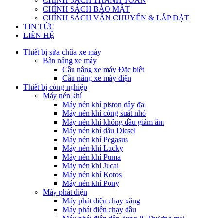
CHÍNH SÁCH THANH TOÁN
CHÍNH SÁCH BẢO MẬT
CHÍNH SÁCH VẬN CHUYỂN & LẮP ĐẶT
TIN TỨC
LIÊN HỆ
Thiết bị sửa chữa xe máy
Bàn nâng xe máy
Cầu nâng xe máy Đặc biệt
Cầu nâng xe máy điện
Thiết bị công nghiệp
Máy nén khí
Máy nén khí piston dây đai
Máy nén khí công suất nhỏ
Máy nén khí không dầu giảm âm
Máy nén khí dầu Diesel
Máy nén khí Pegasus
Máy nén khí Lucky
Máy nén khí Puma
Máy nén khí Jucai
Máy nén khí Kotos
Máy nén khí Pony
Máy phát điện
Máy phát điện chạy xăng
Máy phát điện chạy dầu