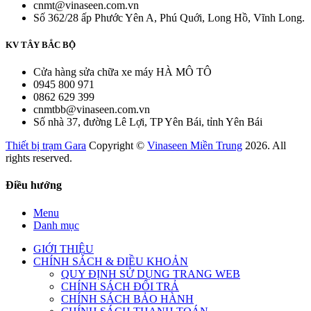
cnmt@vinaseen.com.vn
Số 362/28 ấp Phước Yên A, Phú Quới, Long Hồ, Vĩnh Long.
KV TÂY BẮC BỘ
Cửa hàng sửa chữa xe máy HÀ MÔ TÔ
0945 800 971
0862 629 399
cnmtbb@vinaseen.com.vn
Số nhà 37, đường Lê Lợi, TP Yên Bái, tỉnh Yên Bái
Thiết bị trạm Gara
Copyright ©
Vinaseen Miền Trung
2026. All
rights reserved.
Điều hướng
Menu
Danh mục
GIỚI THIỆU
CHÍNH SÁCH & ĐIỀU KHOẢN
QUY ĐỊNH SỬ DỤNG TRANG WEB
CHÍNH SÁCH ĐỔI TRẢ
CHÍNH SÁCH BẢO HÀNH