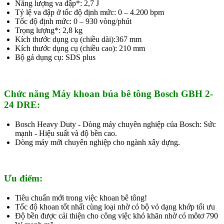
Năng lượng va đập*: 2,7 J
Tỷ lệ va đập ở tốc độ định mức: 0 – 4.200 bpm
Tốc độ định mức: 0 – 930 vòng/phút
Trọng lượng*: 2,8 kg
Kích thước dụng cụ (chiều dài):367 mm
Kích thước dụng cụ (chiều cao): 210 mm
Bộ gá dụng cụ: SDS plus
Chức năng Máy khoan búa bê tông Bosch GBH 2-
24 DRE:
Bosch Heavy Duty - Dòng máy chuyên nghiệp của Bosch: Sức
mạnh - Hiệu suất và độ bền cao.
Dòng máy mới chuyên nghiệp cho ngành xây dựng.
Ưu điểm:
Tiêu chuẩn mới trong việc khoan bê tông!
Tốc độ khoan tốt nhất cùng loại nhờ có bộ vỏ dạng khớp tối ưu
Độ bền được cải thiện cho công việc khó khăn nhờ có môtơ 790