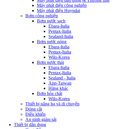
Máy phát điện dân dụng & Thương mại
Máy phát điện công nghiệp
Máy phát điện Huyndai
Bơm công nghiệp
Bơm nước sạch
Ebara-Italia
Pentax-Italia
Sealand-Italia
Bơm nước nóng
Ebara-Italia
Pentax-Italia
Wilo-Korea
Bơm nước thải
Ebara-Italia
Pentax-Italia
Sealand - Italia
App-Taiwan
Hãng khác
Bơm hóa chất
Wilo-Korea
Thiết bị nâng hạ và di chuyển
Đóng cắt
Điều khiển
An ninh giám sát
Thiết bị dân dụng