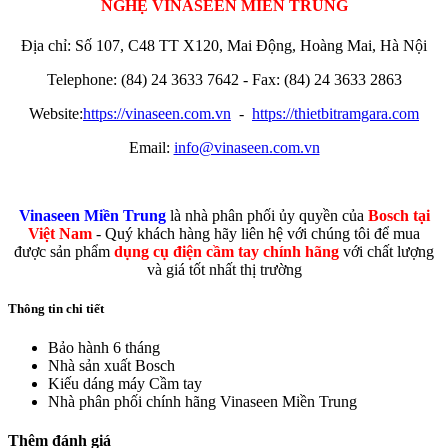
NGHỆ VINASEEN MIỀN TRUNG
Địa chỉ: Số 107, C48 TT X120, Mai Động, Hoàng Mai, Hà Nội
Telephone: (84) 24 3633 7642 - Fax: (84) 24 3633 2863
Website:
https://vinaseen.com.vn
-
https://thietbitramgara.com
Email:
info@vinaseen.com.vn
Vinaseen Miền Trung
là nhà phân phối ủy quyền của
Bosch tại
Việt Nam
- Quý khách hàng hãy liên hệ với chúng tôi để mua
được sản phẩm
dụng cụ điện cầm tay chính hãng
với chất lượng
và giá tốt nhất thị trường
Thông tin chi tiết
Bảo hành
6 tháng
Nhà sản xuất
Bosch
Kiếu dáng máy
Cầm tay
Nhà phân phối chính hãng
Vinaseen Miền Trung
Thêm đánh giá