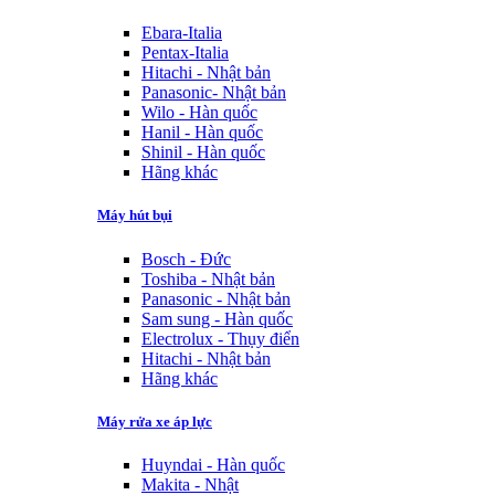
Ebara-Italia
Pentax-Italia
Hitachi - Nhật bản
Panasonic- Nhật bản
Wilo - Hàn quốc
Hanil - Hàn quốc
Shinil - Hàn quốc
Hãng khác
Máy hút bụi
Bosch - Đức
Toshiba - Nhật bản
Panasonic - Nhật bản
Sam sung - Hàn quốc
Electrolux - Thụy điển
Hitachi - Nhật bản
Hãng khác
Máy rửa xe áp lực
Huyndai - Hàn quốc
Makita - Nhật