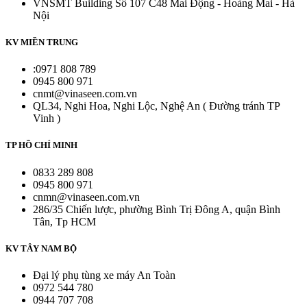
VNSMT Building Số 107 C48 Mai Động - Hoàng Mai - Hà
Nội
KV MIỀN TRUNG
:0971 808 789
0945 800 971
cnmt@vinaseen.com.vn
QL34, Nghi Hoa, Nghi Lộc, Nghệ An ( Đường tránh TP
Vinh )
TP HỒ CHÍ MINH
0833 289 808
0945 800 971
cnmn@vinaseen.com.vn
286/35 Chiến lược, phường Bình Trị Đông A, quận Bình
Tân, Tp HCM
KV TÂY NAM BỘ
Đại lý phụ tùng xe máy An Toàn
0972 544 780
0944 707 708