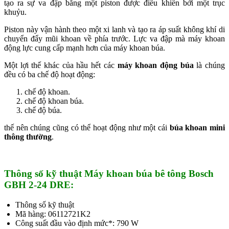
tạo ra sự va đập bằng một piston được điều khiển bởi một trục
khuỷu.
Piston này vận hành theo một xi lanh và tạo ra áp suất không khí di
chuyển đẩy mũi khoan về phía trước. Lực va đập mà máy khoan
động lực cung cấp mạnh hơn của máy khoan búa.
Một lợi thế khác của hầu hết các
máy khoan động búa
là chúng
đều có ba chế độ hoạt động:
chế độ khoan.
chế độ khoan búa.
chế độ búa.
thế nên chúng cũng có thể hoạt động như một cái
búa khoan mini
thông thường
.
Thông số kỹ thuật Máy khoan búa bê tông Bosch
GBH 2-24 DRE:
Thông số kỹ thuật
Mã hàng: 06112721K2
Công suất đầu vào định mức*: 790 W