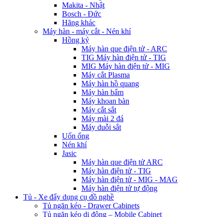
Makita - Nhật
Bosch - Đức
Hãng khác
Máy hàn - máy cắt - Nén khí
Hồng ký
Máy hàn que điện tử - ARC
TIG Máy hàn điện tử - TIG
MIG Máy hàn điện tử - MIG
Máy cắt Plasma
Máy hàn hồ quang
Máy hàn bẩm
Máy khoan bàn
Máy cắt sắt
Máy mài 2 đá
Máy duỗi sắt
Uốn ống
Nén khí
Jasic
Máy hàn que điện tử ARC
Máy hàn điện tử - TIG
Máy hàn điện tử - MIG - MAG
Máy hàn điện tử tự động
Tủ - Xe đẩy dụng cụ đồ nghề
Tủ ngăn kéo - Drawer Cabinets
Tủ ngăn kéo di động – Mobile Cabinet