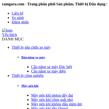
ra.com - Trang phân phối Sản phẩm, Thiết bị Dân dụng và C
Liên hệ
So sánh
Đăng nhập
Yêu thích
DANH MỤC
Thiết bị sửa chữa xe máy
Bàn nâng xe máy
Cầu nâng xe máy Đặc biệt
Cầu nâng xe máy điện
Thiết bị công nghiệp
Máy nén khí
Máy nén khí piston dây đai
Máy nén khí công suất nhỏ
Máy nén khí không dầu giảm âm
Máy nén khí dầu Diesel