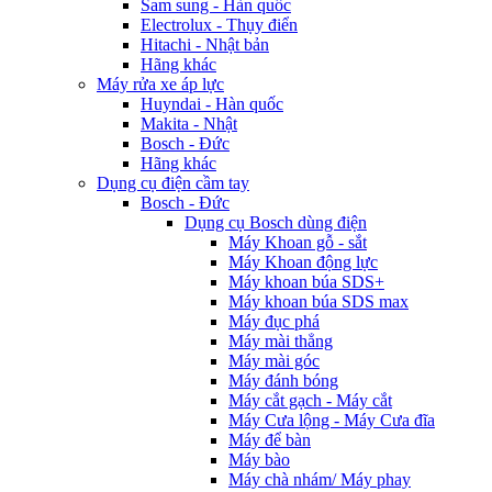
Sam sung - Hàn quốc
Electrolux - Thụy điển
Hitachi - Nhật bản
Hãng khác
Máy rửa xe áp lực
Huyndai - Hàn quốc
Makita - Nhật
Bosch - Đức
Hãng khác
Dụng cụ điện cầm tay
Bosch - Đức
Dụng cụ Bosch dùng điện
Máy Khoan gỗ - sắt
Máy Khoan động lực
Máy khoan búa SDS+
Máy khoan búa SDS max
Máy đục phá
Máy mài thẳng
Máy mài góc
Máy đánh bóng
Máy cắt gạch - Máy cắt
Máy Cưa lộng - Máy Cưa đĩa
Máy để bàn
Máy bào
Máy chà nhám/ Máy phay