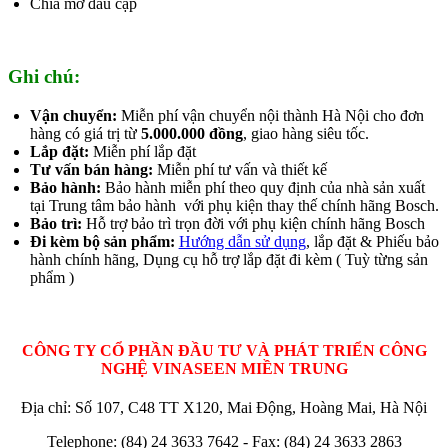
Chìa mở đầu cặp
Ghi chú:
Vận chuyển:
Miễn phí vận chuyển nội thành Hà Nội cho đơn
hàng có giá trị từ
5.000.000 đồng
, giao hàng siêu tốc.
Lắp đặt:
Miễn phí lắp đặt
Tư vấn bán hàng:
Miễn phí tư vấn và thiết kế
Bảo hành:
Bảo hành miễn phí theo quy định của nhà sản xuất
tại Trung tâm bảo hành với phụ kiện thay thế chính hãng Bosch.
Bảo trì:
Hỗ trợ bảo trì trọn đời với phụ kiện chính hãng Bosch
Đi kèm bộ sản phẩm:
Hướng dẫn sử dụng
, lắp đặt & Phiếu bảo
hành chính hãng, Dụng cụ hỗ trợ lắp đặt đi kèm ( Tuỳ từng sản
phẩm )
CÔNG TY CỔ PHẦN ĐẦU TƯ VÀ PHÁT TRIỂN CÔNG
NGHỆ VINASEEN MIỀN TRUNG
Địa chỉ: Số 107, C48 TT X120, Mai Động, Hoàng Mai, Hà Nội
Telephone: (84) 24 3633 7642 - Fax: (84) 24 3633 2863