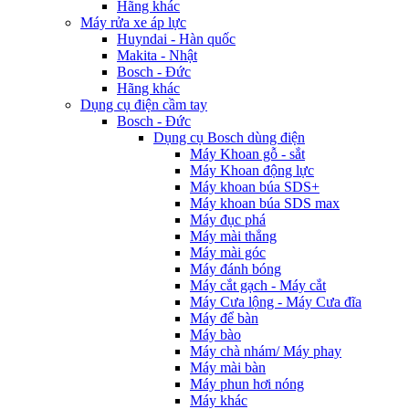
Hãng khác
Máy rửa xe áp lực
Huyndai - Hàn quốc
Makita - Nhật
Bosch - Đức
Hãng khác
Dụng cụ điện cầm tay
Bosch - Đức
Dụng cụ Bosch dùng điện
Máy Khoan gỗ - sắt
Máy Khoan động lực
Máy khoan búa SDS+
Máy khoan búa SDS max
Máy đục phá
Máy mài thẳng
Máy mài góc
Máy đánh bóng
Máy cắt gạch - Máy cắt
Máy Cưa lộng - Máy Cưa đĩa
Máy để bàn
Máy bào
Máy chà nhám/ Máy phay
Máy mài bàn
Máy phun hơi nóng
Máy khác