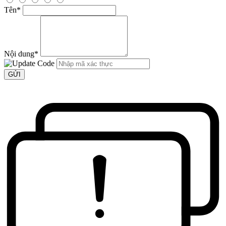
Tên
*
Nội dung
*
GỬI