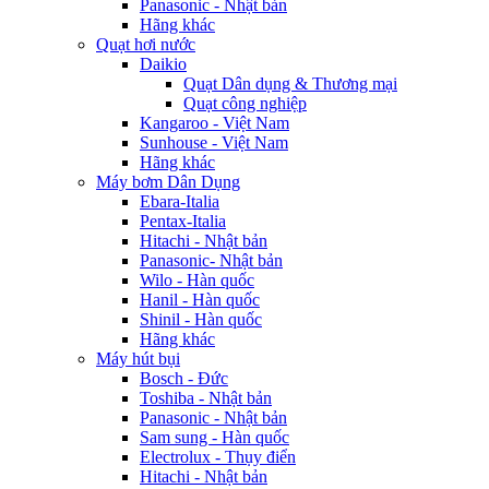
Panasonic - Nhật bản
Hãng khác
Quạt hơi nước
Daikio
Quạt Dân dụng & Thương mại
Quạt công nghiệp
Kangaroo - Việt Nam
Sunhouse - Việt Nam
Hãng khác
Máy bơm Dân Dụng
Ebara-Italia
Pentax-Italia
Hitachi - Nhật bản
Panasonic- Nhật bản
Wilo - Hàn quốc
Hanil - Hàn quốc
Shinil - Hàn quốc
Hãng khác
Máy hút bụi
Bosch - Đức
Toshiba - Nhật bản
Panasonic - Nhật bản
Sam sung - Hàn quốc
Electrolux - Thụy điển
Hitachi - Nhật bản