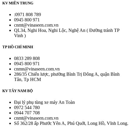
KV MIỀN TRUNG
:0971 808 789
0945 800 971
cnmt@vinaseen.com.vn
QL34, Nghi Hoa, Nghi Lộc, Nghệ An ( Đường tránh TP
Vinh )
TP HỒ CHÍ MINH
0833 289 808
0945 800 971
cnmn@vinaseen.com.vn
286/35 Chiến lược, phường Bình Trị Đông A, quận Bình
Tân, Tp HCM
KV TÂY NAM BỘ
Đại lý phụ tùng xe máy An Toàn
0972 544 780
0944 707 708
cnmt@vinaseen.com.vn
Số 362/28 ấp Phước Yên A, Phú Quới, Long Hồ, Vĩnh Long.