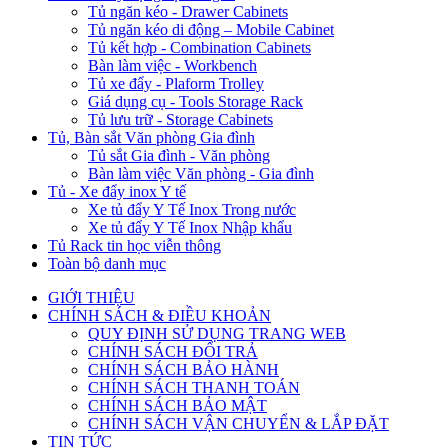
Tủ ngăn kéo - Drawer Cabinets
Tủ ngăn kéo di động – Mobile Cabinet
Tủ kết hợp - Combination Cabinets
Bàn làm việc - Workbench
Tủ xe đẩy - Plaform Trolley
Giá dụng cụ - Tools Storage Rack
Tủ lưu trữ - Storage Cabinets
Tủ, Bàn sắt Văn phòng Gia đình
Tủ sắt Gia đình - Văn phòng
Bàn làm việc Văn phòng - Gia đình
Tủ - Xe đẩy inox Y tế
Xe tủ đẩy Y Tế Inox Trong nước
Xe tủ đẩy Y Tế Inox Nhập khẩu
Tủ Rack tin học viễn thông
Toàn bộ danh mục
GIỚI THIỆU
CHÍNH SÁCH & ĐIỀU KHOẢN
QUY ĐỊNH SỬ DỤNG TRANG WEB
CHÍNH SÁCH ĐỔI TRẢ
CHÍNH SÁCH BẢO HÀNH
CHÍNH SÁCH THANH TOÁN
CHÍNH SÁCH BẢO MẬT
CHÍNH SÁCH VẬN CHUYỂN & LẮP ĐẶT
TIN TỨC