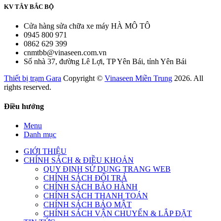
KV TÂY BẮC BỘ
Cửa hàng sửa chữa xe máy HÀ MÔ TÔ
0945 800 971
0862 629 399
cnmtbb@vinaseen.com.vn
Số nhà 37, đường Lê Lợi, TP Yên Bái, tỉnh Yên Bái
Thiết bị trạm Gara
Copyright ©
Vinaseen Miền Trung
2026. All
rights reserved.
Điều hướng
Menu
Danh mục
GIỚI THIỆU
CHÍNH SÁCH & ĐIỀU KHOẢN
QUY ĐỊNH SỬ DỤNG TRANG WEB
CHÍNH SÁCH ĐỔI TRẢ
CHÍNH SÁCH BẢO HÀNH
CHÍNH SÁCH THANH TOÁN
CHÍNH SÁCH BẢO MẬT
CHÍNH SÁCH VẬN CHUYỂN & LẮP ĐẶT