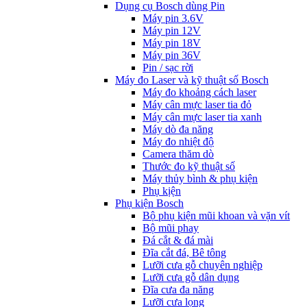
Dụng cụ Bosch dùng Pin
Máy pin 3.6V
Máy pin 12V
Máy pin 18V
Máy pin 36V
Pin / sạc rời
Máy đo Laser và kỹ thuật số Bosch
Máy đo khoảng cách laser
Máy cân mực laser tia đỏ
Máy cân mực laser tia xanh
Máy dò đa năng
Máy đo nhiệt độ
Camera thăm dò
Thước đo kỹ thuật số
Máy thủy bình & phụ kiện
Phụ kịện
Phụ kiện Bosch
Bộ phụ kiện mũi khoan và vặn vít
Bộ mũi phay
Đá cắt & đá mài
Đĩa cắt đá, Bê tông
Lưỡi cưa gỗ chuyên nghiệp
Lưỡi cưa gỗ dân dụng
Đĩa cưa đa năng
Lưỡi cưa lọng