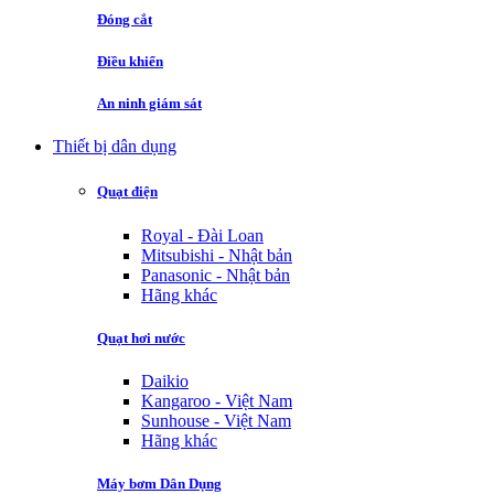
Đóng cắt
Điều khiển
An ninh giám sát
Thiết bị dân dụng
Quạt điện
Royal - Đài Loan
Mitsubishi - Nhật bản
Panasonic - Nhật bản
Hãng khác
Quạt hơi nước
Daikio
Kangaroo - Việt Nam
Sunhouse - Việt Nam
Hãng khác
Máy bơm Dân Dụng