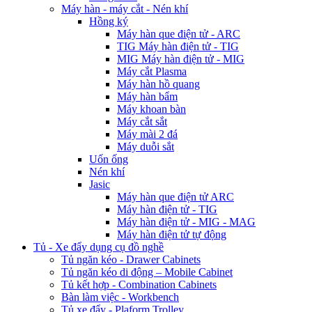
Máy hàn - máy cắt - Nén khí
Hồng ký
Máy hàn que điện tử - ARC
TIG Máy hàn điện tử - TIG
MIG Máy hàn điện tử - MIG
Máy cắt Plasma
Máy hàn hồ quang
Máy hàn bẩm
Máy khoan bàn
Máy cắt sắt
Máy mài 2 đá
Máy duỗi sắt
Uốn ống
Nén khí
Jasic
Máy hàn que điện tử ARC
Máy hàn điện tử - TIG
Máy hàn điện tử - MIG - MAG
Máy hàn điện tử tự động
Tủ - Xe đẩy dụng cụ đồ nghề
Tủ ngăn kéo - Drawer Cabinets
Tủ ngăn kéo di động – Mobile Cabinet
Tủ kết hợp - Combination Cabinets
Bàn làm việc - Workbench
Tủ xe đẩy - Plaform Trolley