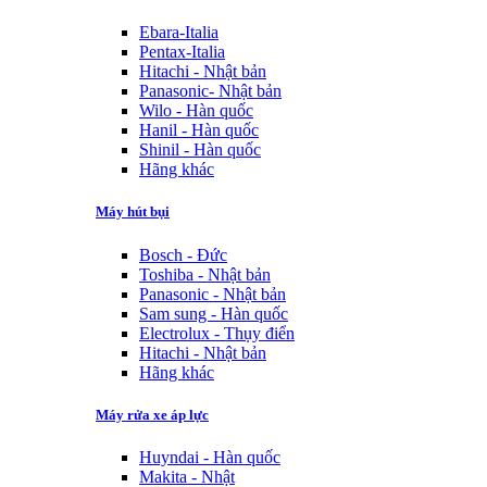
Ebara-Italia
Pentax-Italia
Hitachi - Nhật bản
Panasonic- Nhật bản
Wilo - Hàn quốc
Hanil - Hàn quốc
Shinil - Hàn quốc
Hãng khác
Máy hút bụi
Bosch - Đức
Toshiba - Nhật bản
Panasonic - Nhật bản
Sam sung - Hàn quốc
Electrolux - Thụy điển
Hitachi - Nhật bản
Hãng khác
Máy rửa xe áp lực
Huyndai - Hàn quốc
Makita - Nhật