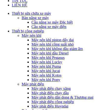
TIN TỨC
LIÊN HỆ
Thiết bị sửa chữa xe máy
Bàn nâng xe máy
Cầu nâng xe máy Đặc biệt
Cầu nâng xe máy điện
Thiết bị công nghiệp
Máy nén khí
Máy nén khí piston dây đai
Máy nén khí công suất nhỏ
Máy nén khí không dầu giảm âm
Máy nén khí dầu Diesel
Máy nén khí Pegasus
Máy nén khí Lucky
Máy nén khí Puma
Máy nén khí Jucai
Máy nén khí Kotos
Máy nén khí Pony
Máy phát điện
Máy phát điện chạy xăng
Máy phát điện chạy dầu
Máy phát điện dân dụng & Thương mại
Máy phát điện công nghiệp
Máy phát điện Huyndai