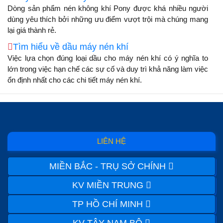
Dòng sản phẩm nén không khí Pony được khá nhiều người
dùng yêu thích bởi những ưu điểm vượt trội mà chúng mang
lại giá thành rẻ.
Tìm hiểu về dầu máy nén khí
Việc lựa chọn đúng loại dầu cho máy nén khí có ý nghĩa to
lớn trong việc hạn chế các sự cố và duy trì khả năng làm việc
ổn định nhất cho các chi tiết máy nén khí.
LIÊN HỆ
MIỀN BẮC - TRỤ SỞ CHÍNH
KV MIỀN TRUNG
TP HỒ CHÍ MINH
KV TÂY NAM BỘ