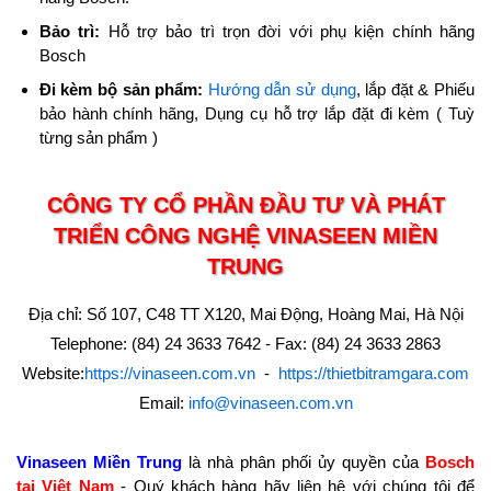
Bảo trì:
Hỗ trợ bảo trì trọn đời với phụ kiện chính hãng
Bosch
Đi kèm bộ sản phẩm:
Hướng dẫn sử dụng
, lắp đặt & Phiếu
bảo hành chính hãng, Dụng cụ hỗ trợ lắp đặt đi kèm ( Tuỳ
từng sản phẩm )
CÔNG TY CỔ PHẦN ĐẦU TƯ VÀ PHÁT
TRIỂN CÔNG NGHỆ VINASEEN MIỀN
TRUNG
Địa chỉ: Số 107, C48 TT X120, Mai Động, Hoàng Mai, Hà Nội
Telephone: (84) 24 3633 7642 - Fax: (84) 24 3633 2863
Website:
https://vinaseen.com.vn
-
https://thietbitramgara.com
Email:
info@vinaseen.com.vn
Vinaseen Miền Trung
là nhà phân phối ủy quyền của
Bosch
tại Việt Nam
- Quý khách hàng hãy liên hệ với chúng tôi để