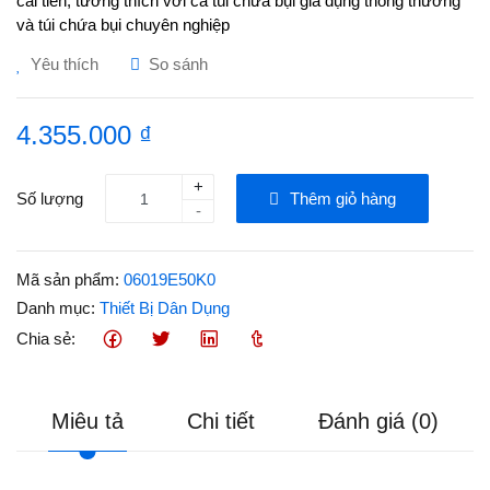
cải tiến, tương thích với cả túi chứa bụi gia dụng thông thường
và túi chứa bụi chuyên nghiệp
Yêu thích
So sánh
4.355.000 ₫
+
Số lượng
Thêm giỏ hàng
-
Mã sản phẩm:
06019E50K0
Danh mục:
Thiết Bị Dân Dụng
Chia sẻ:
Miêu tả
Chi tiết
Đánh giá (0)