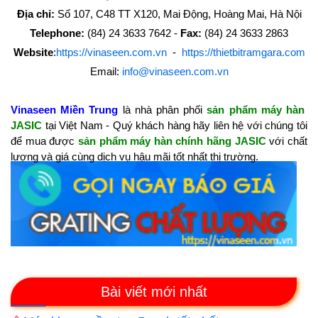
Địa chỉ:
Số 107, C48 TT X120, Mai Động, Hoàng Mai, Hà Nội
Telephone:
(84) 24 3633 7642 -
Fax:
(84) 24 3633 2863
Website
:
https://vinaseen.com.vn
-
https://thietbitramgara.com
Email:
info@vinaseen.com.vn
Vinaseen Miền Trung
là nhà phân phối
sản phẩm máy hàn
JASIC
tại Việt Nam - Quý khách hàng hãy liên hệ với chúng tôi
để mua được
sản phẩm máy hàn
chính hãng JASIC
với chất
lượng và giá cùng dịch vụ hậu mãi tốt nhất thị trường.
Bài viết mới nhất