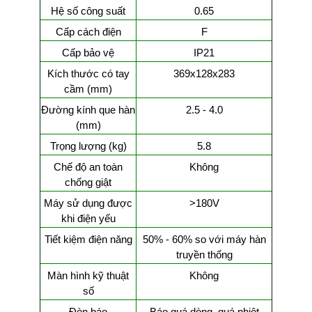
Hệ số công suất
0.65
Cấp cách điện
F
Cấp bảo vệ
IP21
Kích thước có tay
369x128x283
cầm (mm)
Đường kính que hàn
2.5 - 4.0
(mm)
Trọng lượng (kg)
5.8
Chế độ an toàn
Không
chống giật
Máy sử dụng được
>180V
khi điện yếu
Tiết kiệm điện năng
50% - 60% so với máy hàn
truyền thống
Màn hình kỹ thuật
Không
số
Đèn báo
Báo quá dòng, quá nhiệt