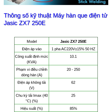
Thông số kỹ thuật Máy hàn que điện tử
Jasic ZX7 250E
Model
Jasic ZX7 250E
Điện áp vào
1 pha AC220V±15% 50 HZ
Công suất định mức
10.1
(KVA)
Phạm vi điều chỉnh
20 - 250
dòng hàn (A)
Điện áp không tải
62
(V)
Chu kỳ tải Imax (40
25
°C) (%)
Hiệu suất (%)
85%