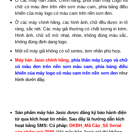
Ở các máy hàn Jasic chính hãng, phía thân máy Logo và
chữ có màu đen trên nền sơn màu cam, phía bảng điều
khiển của máy logo có màu cam trên nền sơn đen.
Ở các máy chính hãng, các hình ảnh, chữ đều được in rõ
ràng, sắc nét. Các máy giả thường có chất lượng in kém.
Hình ảnh, chữ số mờ nhạt, nhòe, không đúng màu sắc,
không đúng định dạng logo.
Một số máy giả không có số series, tem nhãn phù hợp.
Máy hàn Jasic chính hãng
, phía thân máy Logo và chữ
có màu đen trên nền sơn màu cam, phía bảng điều
khiển của máy logo có màu cam trên nền sơn đen
như
hình dưới đây.
Sản phẩm máy hàn Jasic được đăng ký bảo hành điện
tử qua kích hoạt tin nhắn. Sau đây là hướng dẫn kích
hoạt bằng SMS: Cú pháp:
DKBH_Mã Cào_Số Serial
sản phẩm gửi 7039.
Với máy hàn Jasic giả thỉ không