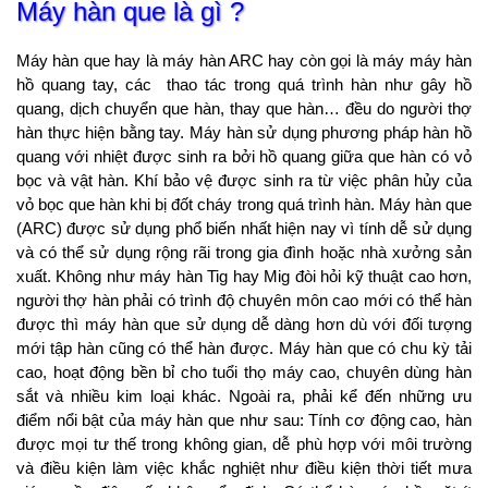
Máy hàn que là gì ?
Máy hàn que hay là máy hàn ARC hay còn gọi là máy máy hàn
hồ quang tay, các thao tác trong quá trình hàn như gây hồ
quang, dịch chuyển que hàn, thay que hàn… đều do người thợ
hàn thực hiện bằng tay. Máy hàn sử dụng phương pháp hàn hồ
quang với nhiệt được sinh ra bởi hồ quang giữa que hàn có vỏ
bọc và vật hàn. Khí bảo vệ được sinh ra từ việc phân hủy của
vỏ bọc que hàn khi bị đốt cháy trong quá trình hàn. Máy hàn que
(ARC) được sử dụng phổ biến nhất hiện nay vì tính dễ sử dụng
và có thể sử dụng rộng rãi trong gia đình hoặc nhà xưởng sản
xuất. Không như máy hàn Tig hay Mig đòi hỏi kỹ thuật cao hơn,
người thợ hàn phải có trình độ chuyên môn cao mới có thể hàn
được thì máy hàn que sử dụng dễ dàng hơn dù với đối tượng
mới tập hàn cũng có thể hàn được. Máy hàn que có chu kỳ tải
cao, hoạt động bền bỉ cho tuổi thọ máy cao, chuyên dùng hàn
sắt và nhiều kim loại khác. Ngoài ra, phải kể đến những ưu
điểm nổi bật của máy hàn que như sau: Tính cơ động cao, hàn
được mọi tư thế trong không gian, dễ phù hợp với môi trường
và điều kiện làm việc khắc nghiệt như điều kiện thời tiết mưa