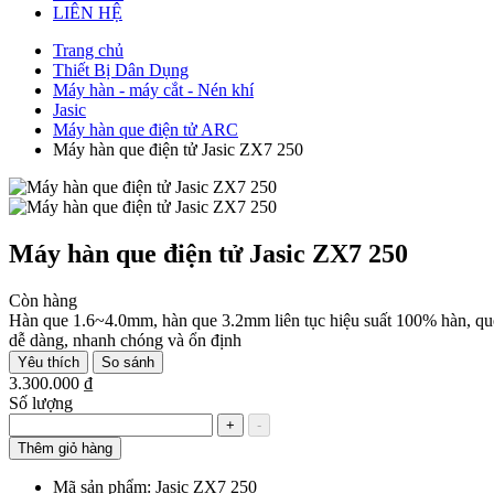
LIÊN HỆ
Trang chủ
Thiết Bị Dân Dụng
Máy hàn - máy cắt - Nén khí
Jasic
Máy hàn que điện tử ARC
Máy hàn que điện tử Jasic ZX7 250
Máy hàn que điện tử Jasic ZX7 250
Còn hàng
Hàn que 1.6~4.0mm, hàn que 3.2mm liên tục hiệu suất 100% hàn, que
dễ dàng, nhanh chóng và ổn định
Yêu thích
So sánh
3.300.000 ₫
Số lượng
+
-
Thêm giỏ hàng
Mã sản phẩm:
Jasic ZX7 250