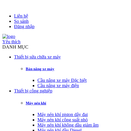
Liên hệ
So sánh
Đăng nhập
Yêu thích
DANH MỤC
Thiết bị sửa chữa xe máy
Bàn nâng xe máy
Cầu nâng xe máy Đặc biệt
Cầu nâng xe máy điện
Thiết bị công nghiệp
Máy nén khí
Máy nén khí piston dây đai
Máy nén khí công suất nhỏ
Máy nén khí không dầu giảm âm
Máy nén khí dầu Diesel