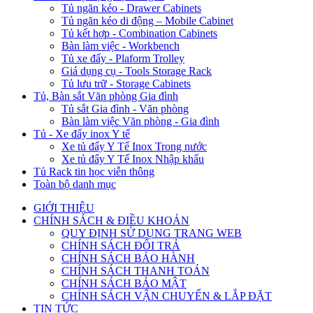
Tủ ngăn kéo - Drawer Cabinets
Tủ ngăn kéo di động – Mobile Cabinet
Tủ kết hợp - Combination Cabinets
Bàn làm việc - Workbench
Tủ xe đẩy - Plaform Trolley
Giá dụng cụ - Tools Storage Rack
Tủ lưu trữ - Storage Cabinets
Tủ, Bàn sắt Văn phòng Gia đình
Tủ sắt Gia đình - Văn phòng
Bàn làm việc Văn phòng - Gia đình
Tủ - Xe đẩy inox Y tế
Xe tủ đẩy Y Tế Inox Trong nước
Xe tủ đẩy Y Tế Inox Nhập khẩu
Tủ Rack tin học viễn thông
Toàn bộ danh mục
GIỚI THIỆU
CHÍNH SÁCH & ĐIỀU KHOẢN
QUY ĐỊNH SỬ DỤNG TRANG WEB
CHÍNH SÁCH ĐỔI TRẢ
CHÍNH SÁCH BẢO HÀNH
CHÍNH SÁCH THANH TOÁN
CHÍNH SÁCH BẢO MẬT
CHÍNH SÁCH VẬN CHUYỂN & LẮP ĐẶT
TIN TỨC