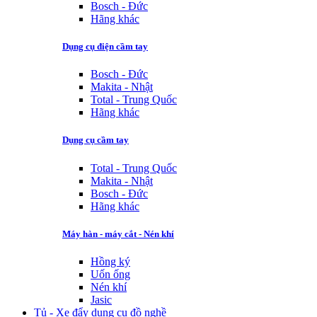
Bosch - Đức
Hãng khác
Dụng cụ điện cầm tay
Bosch - Đức
Makita - Nhật
Total - Trung Quốc
Hãng khác
Dụng cụ cầm tay
Total - Trung Quốc
Makita - Nhật
Bosch - Đức
Hãng khác
Máy hàn - máy cắt - Nén khí
Hồng ký
Uốn ống
Nén khí
Jasic
Tủ - Xe đẩy dụng cụ đồ nghề