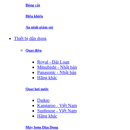
Đóng cắt
Điều khiển
An ninh giám sát
Thiết bị dân dụng
Quạt điện
Royal - Đài Loan
Mitsubishi - Nhật bản
Panasonic - Nhật bản
Hãng khác
Quạt hơi nước
Daikio
Kangaroo - Việt Nam
Sunhouse - Việt Nam
Hãng khác
Máy bơm Dân Dụng