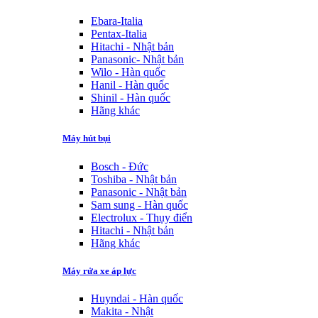
Ebara-Italia
Pentax-Italia
Hitachi - Nhật bản
Panasonic- Nhật bản
Wilo - Hàn quốc
Hanil - Hàn quốc
Shinil - Hàn quốc
Hãng khác
Máy hút bụi
Bosch - Đức
Toshiba - Nhật bản
Panasonic - Nhật bản
Sam sung - Hàn quốc
Electrolux - Thụy điển
Hitachi - Nhật bản
Hãng khác
Máy rửa xe áp lực
Huyndai - Hàn quốc
Makita - Nhật