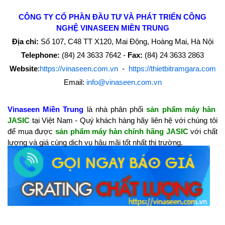
CÔNG TY CỔ PHẦN ĐẦU TƯ VÀ PHÁT TRIỂN CÔNG
NGHỆ
VINASEEN MIỀN TRUNG
Địa chỉ:
Số 107, C48 TT X120, Mai Động, Hoàng Mai, Hà Nội
Telephone:
(84) 24 3633 7642 -
Fax:
(84) 24 3633 2863
Website
:
https://vinaseen.com.vn
-
https://thietbitramgara.com
Email:
info@vinaseen.com.vn
Vinaseen Miền Trung
là nhà phân phối
sản phẩm máy hàn
JASIC
tại Việt Nam - Quý khách hàng hãy liên hệ với chúng tôi
để mua được
sản phẩm máy hàn
chính hãng JASIC
với chất
lượng và giá cùng dịch vụ hậu mãi tốt nhất thị trường.