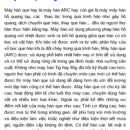
Máy hàn que hay là máy hàn ARC hay còn gọi là máy máy hàn
hồ quang tay, các thao tác trong quá trình hàn như gây hồ
quang, dịch chuyển que hàn, thay que hàn… đều do người thợ
hàn thực hiện bằng tay. Máy hàn sử dụng phương pháp hàn hồ
quang với nhiệt được sinh ra bởi hồ quang giữa que hàn có vỏ
bọc và vật hàn. Khí bảo vệ được sinh ra từ việc phân hủy của
vỏ bọc que hàn khi bị đốt cháy trong quá trình hàn. Máy hàn que
(ARC) được sử dụng phổ biến nhất hiện nay vì tính dễ sử dụng
và có thể sử dụng rộng rãi trong gia đình hoặc nhà xưởng sản
xuất. Không như máy hàn Tig hay Mig đòi hỏi kỹ thuật cao hơn,
người thợ hàn phải có trình độ chuyên môn cao mới có thể hàn
được thì máy hàn que sử dụng dễ dàng hơn dù với đối tượng
mới tập hàn cũng có thể hàn được. Máy hàn que có chu kỳ tải
cao, hoạt động bền bỉ cho tuổi thọ máy cao, chuyên dùng hàn
sắt và nhiều kim loại khác. Ngoài ra, phải kể đến những ưu
điểm nổi bật của máy hàn que như sau: Tính cơ động cao, hàn
được mọi tư thế trong không gian, dễ phù hợp với môi trường
và điều kiện làm việc khắc nghiệt như điều kiện thời tiết mưa
gió, nguồn điện cấp không ổn định, Có thể hàn các bề mặt ít