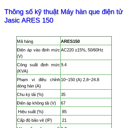
Thông số kỹ thuật Máy hàn que điện tử
Jasic ARES 150
Mã hàng
ARES150
Điện áp vào định mức
AC220 ±15%, 50/60Hz
(V)
Công suất định mức
9.4
(KVA)
Phạm vi điều chỉnh
10~150 (A) 2.8~24.8
dòng hàn (A)
Chu kỳ tải (%)
35
Điện áp không tải (V)
67
Hiệu suất (%)
85
Cấp độ bảo vệ (IP)
21