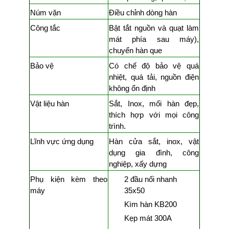
Núm vặn
Điều chỉnh dòng hàn
Công tắc
Bật tắt nguồn và quạt làm
mát phía sau máy),
chuyển hàn que
Bảo vệ
Có chế độ bảo vệ quá
nhiệt, quá tải, nguồn điện
không ổn định
Vật liệu hàn
Sắt, Inox, mối hàn đẹp,
thích hợp với mọi công
trình.
Lĩnh vực ứng dụng
Hàn cửa sắt, inox, vật
dụng gia đình, công
nghiệp, xấy dựng
Phụ kiện kèm theo
2 đầu nối nhanh
máy
35x50
Kìm hàn KB200
Kẹp mát 300A