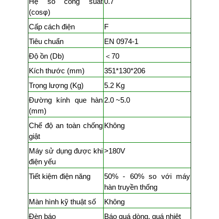
Hệ số công suất
0.7
(cosφ)
Cấp cách điện
F
Tiêu chuẩn
EN 0974-1
Độ ồn (Db)
＜70
Kích thước (mm)
351*130*206
Trọng lượng (Kg)
5.2 Kg
Đường kính que hàn
2.0 ~5.0
(mm)
Chế độ an toàn chống
Không
giật
Máy sử dụng được khi
>180V
điện yếu
Tiết kiệm điện năng
50% - 60% so với máy
hàn truyền thống
Màn hình kỹ thuật số
Không
Đèn báo
Báo quá dòng, quá nhiệt