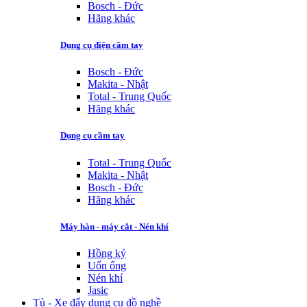
Bosch - Đức
Hãng khác
Dụng cụ điện cầm tay
Bosch - Đức
Makita - Nhật
Total - Trung Quốc
Hãng khác
Dụng cụ cầm tay
Total - Trung Quốc
Makita - Nhật
Bosch - Đức
Hãng khác
Máy hàn - máy cắt - Nén khí
Hồng ký
Uốn ống
Nén khí
Jasic
Tủ - Xe đẩy dụng cụ đồ nghề