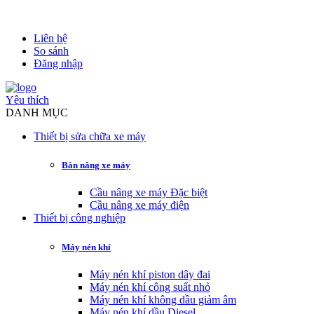
Liên hệ
So sánh
Đăng nhập
Yêu thích
DANH MỤC
Thiết bị sửa chữa xe máy
Bàn nâng xe máy
Cầu nâng xe máy Đặc biệt
Cầu nâng xe máy điện
Thiết bị công nghiệp
Máy nén khí
Máy nén khí piston dây đai
Máy nén khí công suất nhỏ
Máy nén khí không dầu giảm âm
Máy nén khí dầu Diesel