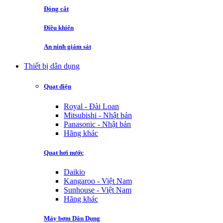
Đóng cắt
Điều khiển
An ninh giám sát
Thiết bị dân dụng
Quạt điện
Royal - Đài Loan
Mitsubishi - Nhật bản
Panasonic - Nhật bản
Hãng khác
Quạt hơi nước
Daikio
Kangaroo - Việt Nam
Sunhouse - Việt Nam
Hãng khác
Máy bơm Dân Dụng