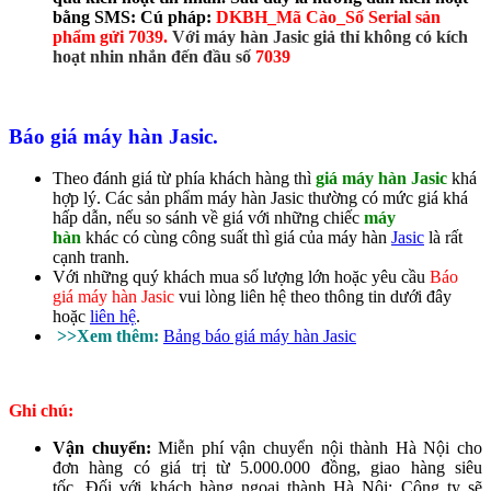
bằng SMS: Cú pháp:
DKBH_Mã Cào_Số Serial sản
phẩm gửi 7039.
Với máy hàn Jasic giả thỉ không có kích
hoạt nhin nhắn đến đầu số
7039
Báo giá máy hàn Jasic.
Theo đánh giá từ phía khách hàng thì
giá máy hàn Jasic
khá
hợp lý. Các sản phẩm máy hàn Jasic thường có mức giá khá
hấp dẫn, nếu so sánh về giá với những chiếc
máy
hàn
khác có cùng công suất thì giá của máy hàn
Jasic
là rất
cạnh tranh.
Với những quý khách mua số lượng lớn hoặc yêu cầu
Báo
giá máy hàn Jasic
vui lòng liên hệ theo thông tin dưới đây
hoặc
liên hệ
.
>>Xem thêm:
Bảng báo giá máy hàn Jasic
Ghi chú:
Vận chuyển:
Miễn phí vận chuyển nội thành Hà Nội cho
đơn hàng có giá trị từ 5.000.000 đồng, giao hàng siêu
tốc. Đối với khách hàng ngoại thành Hà Nội: Công ty sẽ