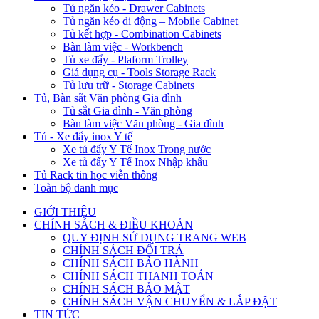
Tủ ngăn kéo - Drawer Cabinets
Tủ ngăn kéo di động – Mobile Cabinet
Tủ kết hợp - Combination Cabinets
Bàn làm việc - Workbench
Tủ xe đẩy - Plaform Trolley
Giá dụng cụ - Tools Storage Rack
Tủ lưu trữ - Storage Cabinets
Tủ, Bàn sắt Văn phòng Gia đình
Tủ sắt Gia đình - Văn phòng
Bàn làm việc Văn phòng - Gia đình
Tủ - Xe đẩy inox Y tế
Xe tủ đẩy Y Tế Inox Trong nước
Xe tủ đẩy Y Tế Inox Nhập khẩu
Tủ Rack tin học viễn thông
Toàn bộ danh mục
GIỚI THIỆU
CHÍNH SÁCH & ĐIỀU KHOẢN
QUY ĐỊNH SỬ DỤNG TRANG WEB
CHÍNH SÁCH ĐỔI TRẢ
CHÍNH SÁCH BẢO HÀNH
CHÍNH SÁCH THANH TOÁN
CHÍNH SÁCH BẢO MẬT
CHÍNH SÁCH VẬN CHUYỂN & LẮP ĐẶT
TIN TỨC