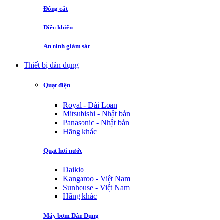
Đóng cắt
Điều khiển
An ninh giám sát
Thiết bị dân dụng
Quạt điện
Royal - Đài Loan
Mitsubishi - Nhật bản
Panasonic - Nhật bản
Hãng khác
Quạt hơi nước
Daikio
Kangaroo - Việt Nam
Sunhouse - Việt Nam
Hãng khác
Máy bơm Dân Dụng