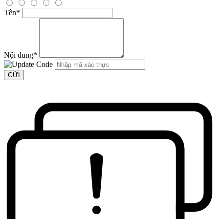
Tên
*
Nội dung
*
GỬI