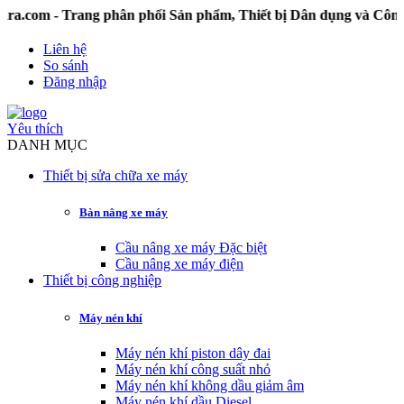
- Trang phân phối Sản phẩm, Thiết bị Dân dụng và Công nghi
Liên hệ
So sánh
Đăng nhập
Yêu thích
DANH MỤC
Thiết bị sửa chữa xe máy
Bàn nâng xe máy
Cầu nâng xe máy Đặc biệt
Cầu nâng xe máy điện
Thiết bị công nghiệp
Máy nén khí
Máy nén khí piston dây đai
Máy nén khí công suất nhỏ
Máy nén khí không dầu giảm âm
Máy nén khí dầu Diesel