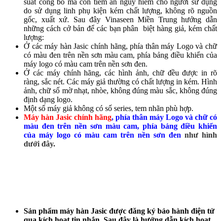
suất công bố mà còn tiềm ẩn nguy hiểm cho người sử dụng
do sử dụng linh phụ kiện kém chất lượng, không rõ nguồn
gốc, xuất xứ. Sau đây Vinaseen Miền Trung hướng dẫn
những cách cở bản để các bạn phân biệt hàng giả, kém chất
lượng:
Ở các máy hàn Jasic chính hãng, phía thân máy Logo và chữ
có màu đen trên nền sơn màu cam, phía bảng điều khiển của
máy logo có màu cam trên nền sơn đen.
Ở các máy chính hãng, các hình ảnh, chữ đều được in rõ
ràng, sắc nét. Các máy giả thường có chất lượng in kém. Hình
ảnh, chữ số mờ nhạt, nhòe, không đúng màu sắc, không đúng
định dạng logo.
Một số máy giả không có số series, tem nhãn phù hợp.
Máy hàn Jasic chính hãng
, phía thân máy Logo và chữ có
màu đen trên nền sơn màu cam, phía bảng điều khiển
của máy logo có màu cam trên nền sơn đen
như hình
dưới đây.
Sản phẩm máy hàn Jasic được đăng ký bảo hành điện tử
qua kích hoạt tin nhắn. Sau đây là hướng dẫn kích hoạt