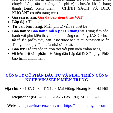
chuyển hàng tận nơi (mọi chi phí vận chuyển khách hàng
thanh toán). Xem thêm " CHÍNH SÁCH VÀ ĐIỀU
KHOẢN" có trên trang web
Giá sản phẩm:
Giá đã bao gồm thuế VAT
Lắp đặt:
Tính phí
Tư vấn bán hàng:
Miễn phí tư vấn và thiết kế
Bảo hành:
Bảo hành miễn phí 18 tháng
tại Trung tâm bảo
hành với phụ kiện thay thế chính hãng của hãng JASIC cho
tất cả sản phẩm máy hàn Jasic được bán ra tại Vinaseen Miền
Trung theo quy định của nhà sản xuất.
Bảo trì:
Hỗ trợ bảo trì trọn đời với phụ kiện chính hãng
Đi kèm bộ sản phẩm:
Hướng dẫn Lắp đặt & Sử dụng, Phiếu
bảo hành chính hãng
CÔNG TY CỔ PHẦN ĐẦU TƯ VÀ PHÁT TRIỂN CÔNG
NGHỆ
VINASEEN MIỀN TRUNG
Địa chỉ:
Số 107, C48 TT X120, Mai Động, Hoàng Mai, Hà Nội
Telephone:
(84) 24 3633 7642 -
Fax:
(84) 24 3633 2863
Website
:
https://vinaseen.com.vn
-
https://thietbitramgara.com