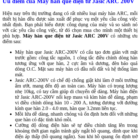
Ưu điểm của Máy hàn que điện tử Jasic ARC 200V
Hiện nay trên thị trường đang có rất nhiều loại máy hàn ARC, mỗi
thiết bị hàn đều được sản xuất để phục vụ một yêu cầu công việc
nhất định. Bạn phải hiểu được công dụng của máy và so sánh nó
với các yêu cầu công việc, từ đó chọn mua cho mình một thiết bị
phù hợp.
Máy hàn que điện tử Jasic ARC 200V
có những ưu
điểm sau:
Máy hàn que Jasic ARC-200V có cấu tạo đơn giản với mặt
trước gồm: công tắc nguồn, 1 công tắc điều chỉnh dòng hàn
tương ứng với que hàn, 2 cực âm và dương, đèn báo quá
dòng O.C. Mặt sau máy hàn có đầu nối đất và hệ thống làm
mát.
Jasic ARC-200V có chế độ chống giật khi làm ở môi trường
ẩm ướt, mang đến độ an toàn cao. Máy hàn có trọng lượng
nhẹ 10kg, có tay cầm giúp di chuyển dễ dàng. Máy hàn điện
tử Jasic ARC-200V nối kẹp mass và kìm hàn dễ dàng, phạm
vi điều chỉnh dòng hàn 10 - 200 A, tương đương với đường
kính que hàn 2.0 - 4.0 mm, hàn que 3.2mm liên tục.
Mồi lửa dễ dàng, nhanh chóng và ổn định hơn đối với những
que hàn có đặc tính khó mồi.
Cường độ dòng điện hàn sẽ tự điều chỉnh tăng lên trong
khoảng thời gian ngắn tránh gây ngắt hồ quang, dính que khi
điện áp thấp (hồ quang ngắn). Sau khi hồ quang ổn định trở