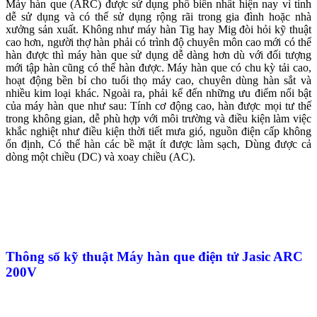
Máy hàn que (ARC) được sử dụng phổ biến nhất hiện nay vì tính
dễ sử dụng và có thể sử dụng rộng rãi trong gia đình hoặc nhà
xưởng sản xuất. Không như máy hàn Tig hay Mig đòi hỏi kỹ thuật
cao hơn, người thợ hàn phải có trình độ chuyên môn cao mới có thể
hàn được thì máy hàn que sử dụng dễ dàng hơn dù với đối tượng
mới tập hàn cũng có thể hàn được. Máy hàn que có chu kỳ tải cao,
hoạt động bền bỉ cho tuổi thọ máy cao, chuyên dùng hàn sắt và
nhiều kim loại khác. Ngoài ra, phải kể đến những ưu điểm nổi bật
của máy hàn que như sau: Tính cơ động cao, hàn được mọi tư thế
trong không gian, dễ phù hợp với môi trường và điều kiện làm việc
khắc nghiệt như điều kiện thời tiết mưa gió, nguồn điện cấp không
ổn định, Có thể hàn các bề mặt ít được làm sạch, Dùng được cả
dòng một chiều (DC) và xoay chiều (AC).
Thông số kỹ thuật Máy hàn que điện tử Jasic ARC
200V