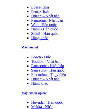
Ebara-Italia
Pentax-Italia
Hitachi - Nhật bản
Panasonic- Nhật bản
Wilo - Hàn quốc
Hanil - Hàn quốc
Shinil - Hàn quốc
Hãng khác
Máy hút bụi
Bosch - Đức
Toshiba - Nhật bản
Panasonic - Nhật bản
Sam sung - Hàn quốc
Electrolux - Thụy điển
Hitachi - Nhật bản
Hãng khác
Máy rửa xe áp lực
Huyndai - Hàn quốc
Makita - Nhật