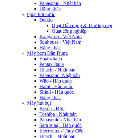
Panasonic - Nhật bản
Hãng khác
Quạt hơi nước
Daikio
Quạt Dân dụng & Thương mại
Quạt công nghiệp
Kangaroo - Việt Nam
Sunhouse - Việt Nam
Hãng khác
Máy bơm Dân Dụng
Ebara-Italia
Pentax-Italia
Hitachi - Nhật bản
Panasonic- Nhật bản
Wilo - Hàn quốc
Hanil - Hàn quốc
Shinil - Hàn quốc
Hãng khác
Máy hút bụi
Bosch - Đức
Toshiba - Nhật bản
Panasonic - Nhật bản
Sam sung - Hàn quốc
Electrolux - Thụy điển
Hitachi - Nhật bản