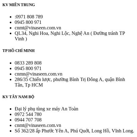
KV MIỀN TRUNG
:0971 808 789
0945 800 971
cnmt@vinaseen.com.vn
QL34, Nghi Hoa, Nghi Lộc, Nghệ An ( Đường tránh TP
Vinh )
TP HỒ CHÍ MINH
0833 289 808
0945 800 971
cnmn@vinaseen.com.vn
286/35 Chiến lược, phường Bình Trị Đông A, quận Bình
Tân, Tp HCM
KV TÂY NAM BỘ
Đại lý phụ tùng xe máy An Toàn
0972 544 780
0944 707 708
cnmt@vinaseen.com.vn
Số 362/28 ấp Phước Yên A, Phú Quới, Long Hồ, Vĩnh Long.