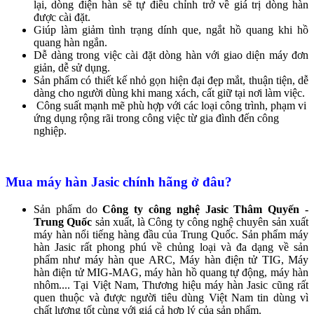
lại, dòng điện hàn sẽ tự điều chỉnh trở về giá trị dòng hàn
được cài đặt.
Giúp làm giảm tình trạng dính que, ngắt hồ quang khi hồ
quang hàn ngắn.
Dễ dàng trong việc cài đặt dòng hàn với giao diện máy đơn
giản, dễ sử dụng.
Sản phẩm có thiết kế nhỏ gọn hiện đại đẹp mắt, thuận tiện, dễ
dàng cho người dùng khi mang xách, cất giữ tại nơi làm việc.
Công suất mạnh mẽ phù hợp với các loại công trình, phạm vi
ứng dụng rộng rãi trong công việc từ gia đình đến công
nghiệp.
Mua máy hàn Jasic chính hãng ở đâu?
Sản phẩm do
Công ty công nghệ Jasic Thâm Quyến -
Trung Quốc
sản xuất, là Công ty công nghệ chuyên sản xuất
máy hàn nổi tiếng hàng đầu của Trung Quốc. Sản phẩm máy
hàn Jasic rất phong phú về chủng loại và đa dạng về sản
phẩm như máy hàn que ARC, Máy hàn điện tử TIG, Máy
hàn điện tử MIG-MAG, máy hàn hồ quang tự động, máy hàn
nhôm.... Tại Việt Nam, Thương hiệu máy hàn Jasic cũng rất
quen thuộc và được người tiêu dùng Việt Nam tin dùng vì
chất lượng tốt cùng với giá cả hợp lý của sản phẩm.