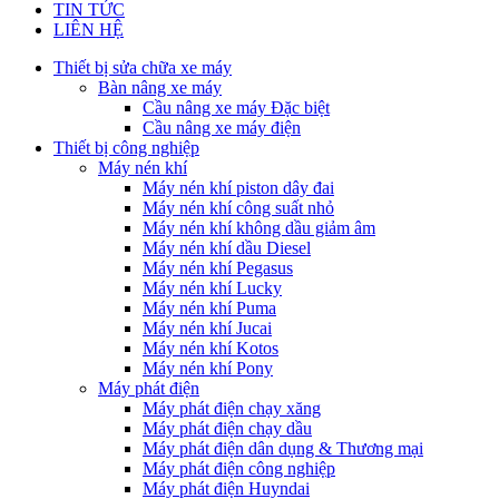
TIN TỨC
LIÊN HỆ
Thiết bị sửa chữa xe máy
Bàn nâng xe máy
Cầu nâng xe máy Đặc biệt
Cầu nâng xe máy điện
Thiết bị công nghiệp
Máy nén khí
Máy nén khí piston dây đai
Máy nén khí công suất nhỏ
Máy nén khí không dầu giảm âm
Máy nén khí dầu Diesel
Máy nén khí Pegasus
Máy nén khí Lucky
Máy nén khí Puma
Máy nén khí Jucai
Máy nén khí Kotos
Máy nén khí Pony
Máy phát điện
Máy phát điện chạy xăng
Máy phát điện chạy dầu
Máy phát điện dân dụng & Thương mại
Máy phát điện công nghiệp
Máy phát điện Huyndai