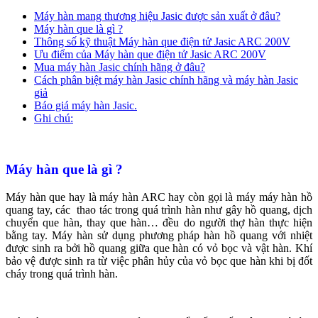
Máy hàn mang thương hiệu Jasic được sản xuất ở đâu?
Máy hàn que là gì ?
Thông số kỹ thuật Máy hàn que điện tử Jasic ARC 200V
Ưu điểm của Máy hàn que điện tử Jasic ARC 200V
Mua máy hàn Jasic chính hãng ở đâu?
Cách phân biệt máy hàn Jasic chính hãng và máy hàn Jasic
giả
Báo giá máy hàn Jasic.
Ghi chú:
Máy hàn que là gì ?
Máy hàn que hay là máy hàn ARC hay còn gọi là máy máy hàn hồ
quang tay, các thao tác trong quá trình hàn như gây hồ quang, dịch
chuyển que hàn, thay que hàn… đều do người thợ hàn thực hiện
bằng tay. Máy hàn sử dụng phương pháp hàn hồ quang với nhiệt
được sinh ra bởi hồ quang giữa que hàn có vỏ bọc và vật hàn. Khí
bảo vệ được sinh ra từ việc phân hủy của vỏ bọc que hàn khi bị đốt
cháy trong quá trình hàn.