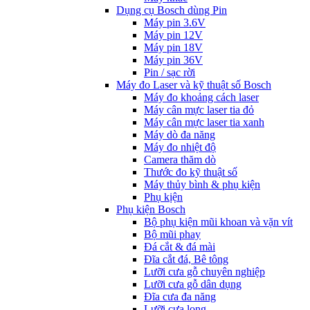
Dụng cụ Bosch dùng Pin
Máy pin 3.6V
Máy pin 12V
Máy pin 18V
Máy pin 36V
Pin / sạc rời
Máy đo Laser và kỹ thuật số Bosch
Máy đo khoảng cách laser
Máy cân mực laser tia đỏ
Máy cân mực laser tia xanh
Máy dò đa năng
Máy đo nhiệt độ
Camera thăm dò
Thước đo kỹ thuật số
Máy thủy bình & phụ kiện
Phụ kịện
Phụ kiện Bosch
Bộ phụ kiện mũi khoan và vặn vít
Bộ mũi phay
Đá cắt & đá mài
Đĩa cắt đá, Bê tông
Lưỡi cưa gỗ chuyên nghiệp
Lưỡi cưa gỗ dân dụng
Đĩa cưa đa năng
Lưỡi cưa lọng