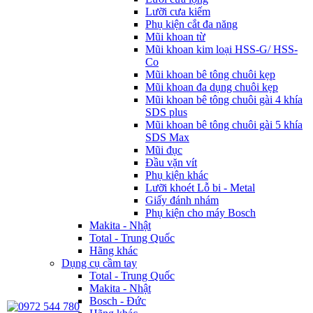
Lưỡi cưa kiếm
Phụ kiện cắt đa năng
Mũi khoan từ
Mũi khoan kim loại HSS-G/ HSS-
Co
Mũi khoan bê tông chuôi kẹp
Mũi khoan đa dụng chuôi kẹp
Mũi khoan bê tông chuôi gài 4 khía
SDS plus
Mũi khoan bê tông chuôi gài 5 khía
SDS Max
Mũi đục
Đầu vặn vít
Phụ kiện khác
Lưỡi khoét Lỗ bi - Metal
Giấy đánh nhám
Phụ kiện cho máy Bosch
Makita - Nhật
Total - Trung Quốc
Hãng khác
Dụng cụ cầm tay
Total - Trung Quốc
Makita - Nhật
Bosch - Đức