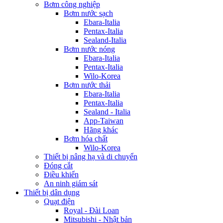
Bơm công nghiệp
Bơm nước sạch
Ebara-Italia
Pentax-Italia
Sealand-Italia
Bơm nước nóng
Ebara-Italia
Pentax-Italia
Wilo-Korea
Bơm nước thải
Ebara-Italia
Pentax-Italia
Sealand - Italia
App-Taiwan
Hãng khác
Bơm hóa chất
Wilo-Korea
Thiết bị nâng hạ và di chuyển
Đóng cắt
Điều khiển
An ninh giám sát
Thiết bị dân dụng
Quạt điện
Royal - Đài Loan
Mitsubishi - Nhật bản