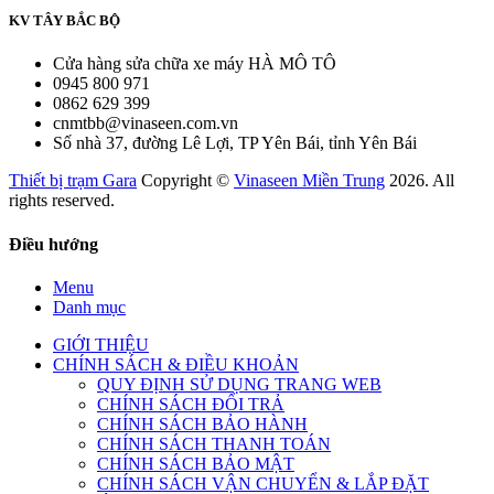
KV TÂY BẮC BỘ
Cửa hàng sửa chữa xe máy HÀ MÔ TÔ
0945 800 971
0862 629 399
cnmtbb@vinaseen.com.vn
Số nhà 37, đường Lê Lợi, TP Yên Bái, tỉnh Yên Bái
Thiết bị trạm Gara
Copyright ©
Vinaseen Miền Trung
2026. All
rights reserved.
Điều hướng
Menu
Danh mục
GIỚI THIỆU
CHÍNH SÁCH & ĐIỀU KHOẢN
QUY ĐỊNH SỬ DỤNG TRANG WEB
CHÍNH SÁCH ĐỔI TRẢ
CHÍNH SÁCH BẢO HÀNH
CHÍNH SÁCH THANH TOÁN
CHÍNH SÁCH BẢO MẬT
CHÍNH SÁCH VẬN CHUYỂN & LẮP ĐẶT