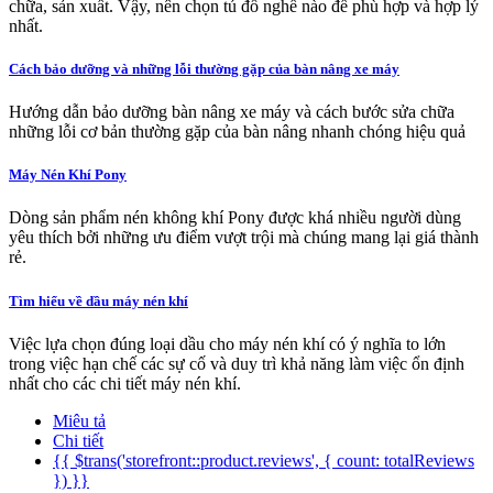
chữa, sản xuất. Vậy, nên chọn tủ đồ nghề nào để phù hợp và hợp lý
nhất.
Cách bảo dưỡng và những lỗi thường gặp của bàn nâng xe máy
Hướng dẫn bảo dưỡng bàn nâng xe máy và cách bước sửa chữa
những lỗi cơ bản thường gặp của bàn nâng nhanh chóng hiệu quả
Máy Nén Khí Pony
Dòng sản phẩm nén không khí Pony được khá nhiều người dùng
yêu thích bởi những ưu điểm vượt trội mà chúng mang lại giá thành
rẻ.
Tìm hiểu về dầu máy nén khí
Việc lựa chọn đúng loại dầu cho máy nén khí có ý nghĩa to lớn
trong việc hạn chế các sự cố và duy trì khả năng làm việc ổn định
nhất cho các chi tiết máy nén khí.
Miêu tả
Chi tiết
{{ $trans('storefront::product.reviews', { count: totalReviews
}) }}