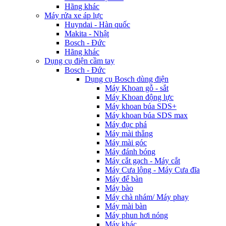
Hãng khác
Máy rửa xe áp lực
Huyndai - Hàn quốc
Makita - Nhật
Bosch - Đức
Hãng khác
Dụng cụ điện cầm tay
Bosch - Đức
Dụng cụ Bosch dùng điện
Máy Khoan gỗ - sắt
Máy Khoan động lực
Máy khoan búa SDS+
Máy khoan búa SDS max
Máy đục phá
Máy mài thẳng
Máy mài góc
Máy đánh bóng
Máy cắt gạch - Máy cắt
Máy Cưa lộng - Máy Cưa đĩa
Máy để bàn
Máy bào
Máy chà nhám/ Máy phay
Máy mài bàn
Máy phun hơi nóng
Máy khác