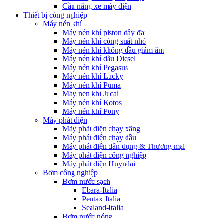
Cầu nâng xe máy điện
Thiết bị công nghiệp
Máy nén khí
Máy nén khí piston dây đai
Máy nén khí công suất nhỏ
Máy nén khí không dầu giảm âm
Máy nén khí dầu Diesel
Máy nén khí Pegasus
Máy nén khí Lucky
Máy nén khí Puma
Máy nén khí Jucai
Máy nén khí Kotos
Máy nén khí Pony
Máy phát điện
Máy phát điện chạy xăng
Máy phát điện chạy dầu
Máy phát điện dân dụng & Thương mại
Máy phát điện công nghiệp
Máy phát điện Huyndai
Bơm công nghiệp
Bơm nước sạch
Ebara-Italia
Pentax-Italia
Sealand-Italia
Bơm nước nóng