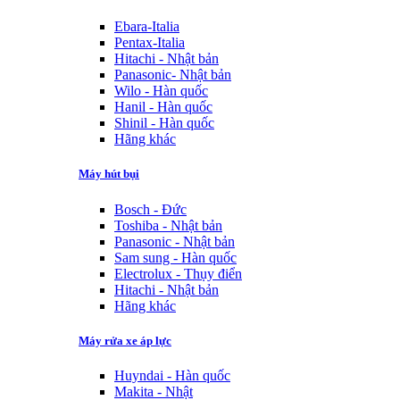
Ebara-Italia
Pentax-Italia
Hitachi - Nhật bản
Panasonic- Nhật bản
Wilo - Hàn quốc
Hanil - Hàn quốc
Shinil - Hàn quốc
Hãng khác
Máy hút bụi
Bosch - Đức
Toshiba - Nhật bản
Panasonic - Nhật bản
Sam sung - Hàn quốc
Electrolux - Thụy điển
Hitachi - Nhật bản
Hãng khác
Máy rửa xe áp lực
Huyndai - Hàn quốc
Makita - Nhật