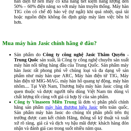
hàn điện tử nên máy có khả năng tiết kiệm năng lượng đến
50% – 60% điện năng so với máy hàn truyền thống. Máy hàn
TIG còn có chế độ bảo vệ (tự ngắt) khi quá nhiệt, quá tải
hoặc nguồn điện không ổn định giúp máy làm việc bền bỉ
hơn.
Mua máy hàn Jasic chính hãng ở đâu?
Sản phẩm do
Công ty công nghệ Jasic Thâm Quyến -
Trung Quốc
sản xuất, là Công ty công nghệ chuyên sản xuất
máy hàn nổi tiếng hàng đầu của Trung Quốc. Sản phẩm máy
hàn Jasic rất phong phú về chủng loại và đa dạng về sản
phẩm như máy hàn que ARC, Máy hàn điện tử TIG, Máy
hàn điện tử MIG-MAG, máy hàn hồ quang tự động, máy hàn
nhôm.... Tại Việt Nam, Thương hiệu máy hàn Jasic cũng rất
quen thuộc và được người tiêu dùng Việt Nam tin dùng vì
chất lượng tốt cùng với giá cả hợp lý của sản phẩm.
Công ty Vinaseen Miền Trung
là đơn vị phân phối chính
hãng sản phẩm
máy hàn thương hiệu Jasic
trên toàn quốc,
Sản phẩm máy hàn Jasic do chúng tôi phân phối trên thị
trường được cam kết chính Hãng, thông số kỹ thuật và xuất
xứ rõ ràng, giá cả và dịch vụ hậu mãi được khách hàng đón
nhận và đánh giá cao trong suốt nhiều năm qua.