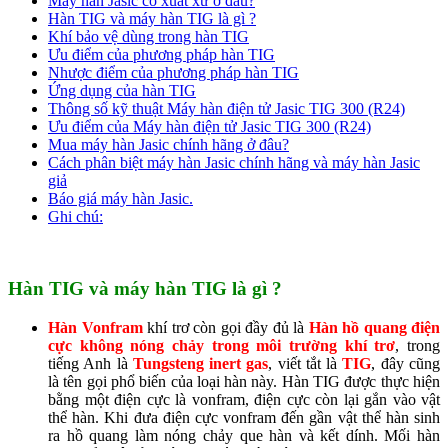
Máy hàn Jasic có xuất xứ ở đâu?
Hàn TIG và máy hàn TIG là gì ?
Khí bảo vệ dùng trong hàn TIG
Ưu điểm của phương pháp hàn TIG
Nhược điểm của phương pháp hàn TIG
Ứng dụng của hàn TIG
Thông số kỹ thuật Máy hàn điện tử Jasic TIG 300 (R24)
Ưu điểm của Máy hàn điện tử Jasic TIG 300 (R24)
Mua máy hàn Jasic chính hãng ở đâu?
Cách phân biệt máy hàn Jasic chính hãng và máy hàn Jasic
giả
Báo giá máy hàn Jasic.
Ghi chú:
Hàn TIG và máy hàn TIG là gì ?
Hàn Vonfram
khí trơ còn gọi đầy đủ là
Hàn hồ quang điện
cực không nóng chảy trong môi trường khí trơ
, trong
tiếng Anh là
Tungsteng inert gas
, viết tắt là
TIG
, đây cũng
là tên gọi phổ biến của loại hàn này. Hàn TIG được thực hiện
bằng một điện cực là vonfram, điện cực còn lại gắn vào vật
thể hàn. Khi đưa điện cực vonfram đến gần vật thể hàn sinh
ra hồ quang làm nóng chảy que hàn và kết dính. Mối hàn