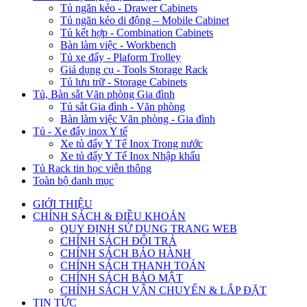
Tủ ngăn kéo - Drawer Cabinets
Tủ ngăn kéo di động – Mobile Cabinet
Tủ kết hợp - Combination Cabinets
Bàn làm việc - Workbench
Tủ xe đẩy - Plaform Trolley
Giá dụng cụ - Tools Storage Rack
Tủ lưu trữ - Storage Cabinets
Tủ, Bàn sắt Văn phòng Gia đình
Tủ sắt Gia đình - Văn phòng
Bàn làm việc Văn phòng - Gia đình
Tủ - Xe đẩy inox Y tế
Xe tủ đẩy Y Tế Inox Trong nước
Xe tủ đẩy Y Tế Inox Nhập khẩu
Tủ Rack tin học viễn thông
Toàn bộ danh mục
GIỚI THIỆU
CHÍNH SÁCH & ĐIỀU KHOẢN
QUY ĐỊNH SỬ DỤNG TRANG WEB
CHÍNH SÁCH ĐỔI TRẢ
CHÍNH SÁCH BẢO HÀNH
CHÍNH SÁCH THANH TOÁN
CHÍNH SÁCH BẢO MẬT
CHÍNH SÁCH VẬN CHUYỂN & LẮP ĐẶT
TIN TỨC