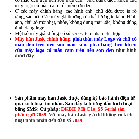
máy logo có màu cam trên nền sơn đen.
Ở các máy chính hãng, các hình ảnh, chữ đều được in rõ
ràng, sắc nét. Các máy giả thường có chất lượng in kém. Hình
ảnh, chữ số mờ nhạt, nhòe, không đúng màu sắc, không đúng
định dạng logo.
Một số máy giả không có số series, tem nhãn phù hợp.
Máy hàn Jasic chính hãng
, phía thân máy Logo và chữ có
màu đen trên nền sơn màu cam, phía bảng điều khiển
của máy logo có màu cam trên nền sơn đen
như hình
dưới đây.
Sản phẩm máy hàn Jasic được đăng ký bảo hành điện tử
qua kích hoạt tin nhắn. Sau đây là hướng dẫn kích hoạt
bằng SMS: Cú pháp:
DKBH_Mã Cào_Số Serial sản
phẩm gửi 7039.
Với máy hàn Jasic giả thỉ không có kích
hoạt nhin nhắn đến đầu số
7039