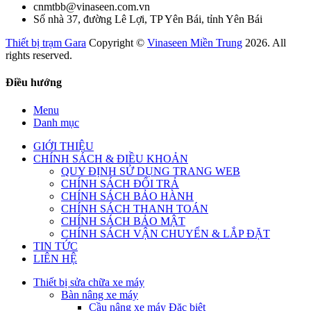
cnmtbb@vinaseen.com.vn
Số nhà 37, đường Lê Lợi, TP Yên Bái, tỉnh Yên Bái
Thiết bị trạm Gara
Copyright ©
Vinaseen Miền Trung
2026. All
rights reserved.
Điều hướng
Menu
Danh mục
GIỚI THIỆU
CHÍNH SÁCH & ĐIỀU KHOẢN
QUY ĐỊNH SỬ DỤNG TRANG WEB
CHÍNH SÁCH ĐỔI TRẢ
CHÍNH SÁCH BẢO HÀNH
CHÍNH SÁCH THANH TOÁN
CHÍNH SÁCH BẢO MẬT
CHÍNH SÁCH VẬN CHUYỂN & LẮP ĐẶT
TIN TỨC
LIÊN HỆ
Thiết bị sửa chữa xe máy
Bàn nâng xe máy
Cầu nâng xe máy Đặc biệt