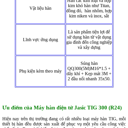
Hàn các kim loại và hợp
kim khó hàn như Titan,
Vật liệu hàn
đồng đỏ, hàn nhôm, hợp
kim niken và inox, sắt
Là sản phẩm tiện lợi để
sử dụng hàn từ vật dụng
Lĩnh vực ứng dụng
gia đình đến công nghiệp
và xây dựng
Súng hàn
QQ300(5M)M16*1.5 +
Phụ kiện kèm theo máy
dây khí + Kẹp mát 3M +
2 đầu nối nhanh 35x50.
Ưu điểm của Máy hàn điện tử Jasic
TIG 300 (R24)
Hiện nay trên thị trường đang có rất nhiều loại máy hàn TIG, mỗi
thiết bị hàn đều được sản xuất để phục vụ một yêu cầu công việc