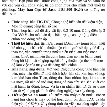
nhất định. Bạn phải hiểu được công dụng của máy và so sánh nó
với các yêu cầu công việc, từ đó chọn mua cho mình một thiết bị
phù hợp.
M
áy hàn điện tử Jasic TIG 300 (R24)
có những ưu
điểm sau:
Chức năng hàn TIG DC, Công nghệ biến tần tiết kiệm điện,
Mồi hồ quang bằng tần số cao
Thích hợp hàn với độ dày vật liệu 0.3-10 mm. Dùng điện áp 3
pha 380 V cho mối hàn đạt chất lượng cao, tự động điều
chỉnh dao động điện áp.
Thiết kế hiện đại, tiện lợi:
Trọng lượng máy trung bình, thiết
kế nhỏ gọn, chắc chắn, thuận tiện cho người sử dụng dễ dàng
thao tác, vận chuyển trong nhiều điều kiện làm việc khác
nhau. Chức năng hiển thị dòng hàn, điện áp hàn bằng bằng
đồng hồ kỹ thuật số giúp người dùng thuận tiện theo dõi mức
độ làm việc của máy và dễ dàng điều chỉnh.
Khả năng ứng dụng:
Với việc ứng dụng công nghệ hàn tiên
tiến, máy hàn điện tử TIG thích hợp hàn các kim loại và hợp
kim khó hàn như Titan, đồng đỏ, hàn nhôm, hợp kim niken
và inox, sắt nên có thể ứng dụng để hàn cửa sắt, sản xuất các
mặt hàng từ đồng, Inox. Và là sản phẩm tiện lợi để sử dụng
hàn từ vật dụng gia đình đến công nghiệp và xây dựng.
Tiết kiệm và an toàn:
Ưu điểm của máykhiến nhiều khách
hàng lựa chọn là máy có thể hoạt động ổn định được cả khi
điện yếu (>180V). Ứng dụng tính ưu việt của công nghệ máy