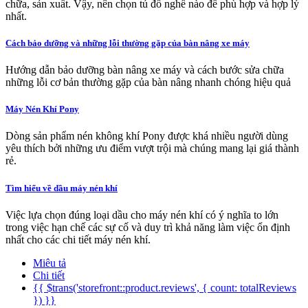
chữa, sản xuất. Vậy, nên chọn tủ đồ nghề nào để phù hợp và hợp lý
nhất.
Cách bảo dưỡng và những lỗi thường gặp của bàn nâng xe máy
Hướng dẫn bảo dưỡng bàn nâng xe máy và cách bước sửa chữa
những lỗi cơ bản thường gặp của bàn nâng nhanh chóng hiệu quả
Máy Nén Khí Pony
Dòng sản phẩm nén không khí Pony được khá nhiều người dùng
yêu thích bởi những ưu điểm vượt trội mà chúng mang lại giá thành
rẻ.
Tìm hiểu về dầu máy nén khí
Việc lựa chọn đúng loại dầu cho máy nén khí có ý nghĩa to lớn
trong việc hạn chế các sự cố và duy trì khả năng làm việc ổn định
nhất cho các chi tiết máy nén khí.
Miêu tả
Chi tiết
{{ $trans('storefront::product.reviews', { count: totalReviews
}) }}