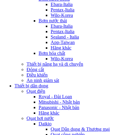
Ebara-Italia
Pentax-Italia
Wilo-Korea
Bơm nước thải
Ebara-Italia
Pentax-Italia
Sealand - Italia
App-Taiwan
Hãng khác
Bơm hóa chất
Wilo-Korea
Thiết bị nâng hạ và di chuyển
Đóng cắt
Điều khiển
An ninh giám sát
Thiết bị dân dụng
Quạt điện
Royal - Đài Loan
Mitsubishi - Nhật bản
Panasonic - Nhật bản
Hãng khác
Quạt hơi nước
Daikio
Quạt Dân dụng & Thương mại
Quạt công nghiệp