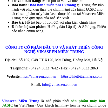
Tư vấn bán hàng:
Miễn phí tư vấn và thiết kế
Bảo hành:
Bảo hành miễn phí 18 tháng
tại Trung tâm bảo
hành với phụ kiện thay thế chính hãng của hãng JASIC cho
tất cả sản phẩm máy hàn Jasic được bán ra tại Vinaseen Miền
Trung theo quy định của nhà sản xuất.
Bảo trì:
Hỗ trợ bảo trì trọn đời với phụ kiện chính hãng
Đi kèm bộ sản phẩm:
Hướng dẫn Lắp đặt & Sử dụng, Phiếu
bảo hành chính hãng
CÔNG TY CỔ PHẦN ĐẦU TƯ VÀ PHÁT TRIỂN CÔNG
NGHỆ
VINASEEN MIỀN TRUNG
Địa chỉ:
Số 107, C48 TT X120, Mai Động, Hoàng Mai, Hà Nội
Telephone:
(84) 24 3633 7642 -
Fax:
(84) 24 3633 2863
Website
:
https://vinaseen.com.vn
-
https://thietbitramgara.com
Email:
info@vinaseen.com.vn
Vinaseen Miền Trung
là nhà phân phối
sản phẩm máy hàn
JASIC
tại Việt Nam - Quý khách hàng hãy liên hệ với chúng tôi để