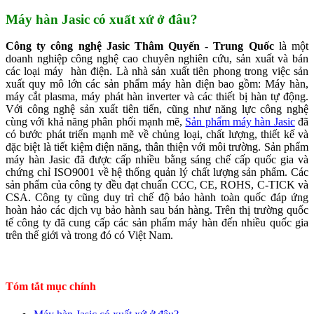
Máy hàn Jasic có xuất xứ ở đâu?
Công ty công nghệ Jasic Thâm Quyến - Trung Quốc
là một
doanh nghiệp công nghệ cao chuyên nghiên cứu, sản xuất và bán
các loại máy hàn điện. Là nhà sản xuất tiên phong trong việc sản
xuất quy mô lớn các sản phẩm máy hàn điện bao gồm: Máy hàn,
máy cắt plasma, máy phát hàn inverter và các thiết bị hàn tự động.
Với công nghệ sản xuất tiên tiến, cũng như năng lực công nghệ
cùng với khả năng phân phối mạnh mẽ,
Sản phẩm máy hàn Jasic
đã
có bước phát triển mạnh mẽ về chủng loại, chất lượng, thiết kế và
đặc biệt là tiết kiệm điện năng, thân thiện với môi trường. Sản phẩm
máy hàn Jasic đã được cấp nhiều bằng sáng chế cấp quốc gia và
chứng chỉ ISO9001 về hệ thống quản lý chất lượng sản phẩm. Các
sản phẩm của công ty đều đạt chuẩn CCC, CE, ROHS, C-TICK và
CSA. Công ty cũng duy trì chế độ bảo hành toàn quốc đáp ứng
hoàn hảo các dịch vụ bảo hành sau bán hàng. Trên thị trường quốc
tế công ty đã cung cấp các sản phẩm máy hàn đến nhiều quốc gia
trên thế giới và trong đó có Việt Nam.
Tóm tắt mục chính