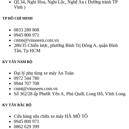
QL34, Nghi Hoa, Nghi Lộc, Nghệ An ( Đường tránh TP
Vinh )
TP HỒ CHÍ MINH
0833 289 808
0945 800 971
cnmn@vinaseen.com.vn
286/35 Chiến lược, phường Bình Trị Đông A, quận Bình
Tân, Tp HCM
KV TÂY NAM BỘ
Đại lý phụ tùng xe máy An Toàn
0972 544 780
0944 707 708
cnmt@vinaseen.com.vn
Số 362/28 ấp Phước Yên A, Phú Quới, Long Hồ, Vĩnh Long.
KV TÂY BẮC BỘ
Cửa hàng sửa chữa xe máy HÀ MÔ TÔ
0945 800 971
0862 629 399