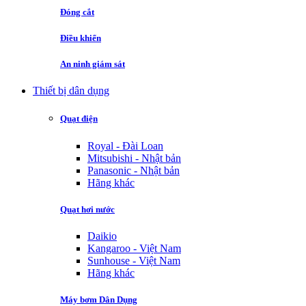
Đóng cắt
Điều khiển
An ninh giám sát
Thiết bị dân dụng
Quạt điện
Royal - Đài Loan
Mitsubishi - Nhật bản
Panasonic - Nhật bản
Hãng khác
Quạt hơi nước
Daikio
Kangaroo - Việt Nam
Sunhouse - Việt Nam
Hãng khác
Máy bơm Dân Dụng