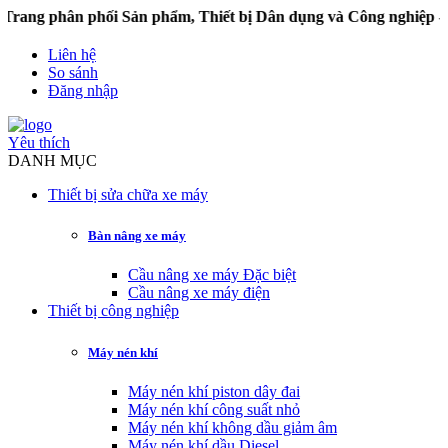
g phân phối Sản phẩm, Thiết bị Dân dụng và Công nghiệp - 
Liên hệ
So sánh
Đăng nhập
Yêu thích
DANH MỤC
Thiết bị sửa chữa xe máy
Bàn nâng xe máy
Cầu nâng xe máy Đặc biệt
Cầu nâng xe máy điện
Thiết bị công nghiệp
Máy nén khí
Máy nén khí piston dây đai
Máy nén khí công suất nhỏ
Máy nén khí không dầu giảm âm
Máy nén khí dầu Diesel