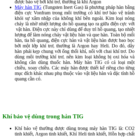
được bảo vệ bởi khí trơ, thường là khí Argon
Máy hàn TIG
(Tungsten Inert Gas) là phương pháp hàn bằng
điện cực Vonfram trong môi trường có khí trơ bảo vệ tránh
khỏi sự xâm nhập của không khí bên ngoài. Kim loại nóng
chảy là nhờ nhiệt lượng do hồ quang tạo ra giữa điện cực với
vật hàn. Điện cực này chỉ dùng để duy trì hồ quang, tạo nhiệt
lượng để làm nóng chảy vật liệu hàn và que hàn. Toàn bộ mối
hàn, tia hồ quang, điện cực hàn và vật liệu hàn được bao bọc
bởi một lớp khí trơ, thường là Argon hay Heli. Do đó, dây
hàn phải kẹp chung với ống thổi khí, nối với chai khí trơ. Do
dùng môi trường khí trơ, nên kim loại không bị oxi hóa và
không cần dùng thuốc hàn. Máy hàn TIG có cả loại một
chiều, xoay chiều. Các máy hàn được thiết kế riêng cho từng
mục đích khác nhau phụ thuộc vào vật liệu hàn và đặc tính hồ
quang cần có.
Khí bảo vệ dùng trong hàn TIG
Khí bảo vệ thường được dùng trong máy hàn TIG là: CO2
tinh khiết, Argon tinh khiết, Khí Heli tinh khiết, Hỗn hợp chất