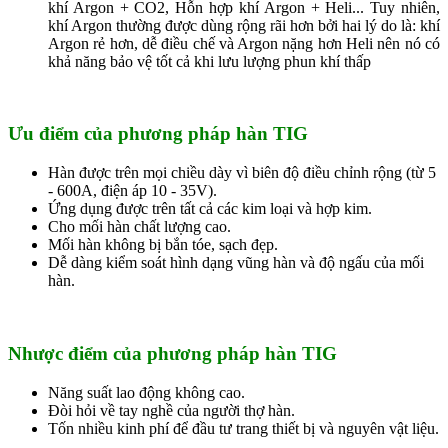
khí Argon + CO2, Hỗn hợp khí Argon + Heli... Tuy nhiên,
khí Argon thường được dùng rộng rãi hơn bởi hai lý do là: khí
Argon rẻ hơn, dễ điều chế và Argon nặng hơn Heli nên nó có
khả năng bảo vệ tốt cả khi lưu lượng phun khí thấp
Ưu điểm của phương pháp hàn TIG
Hàn được trên mọi chiều dày vì biên độ điều chỉnh rộng (từ 5
- 600A, điện áp 10 - 35V).
Ứng dụng được trên tất cả các kim loại và hợp kim.
Cho mối hàn chất lượng cao.
Mối hàn không bị bắn tóe, sạch đẹp.
Dễ dàng kiểm soát hình dạng vũng hàn và độ ngấu của mối
hàn.
Nhược điểm của phương pháp hàn TIG
Năng suất lao động không cao.
Đòi hỏi về tay nghề của người thợ hàn.
Tốn nhiều kinh phí để đầu tư trang thiết bị và nguyên vật liệu.