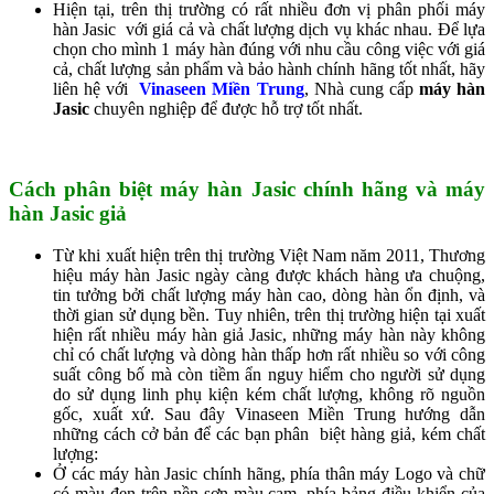
Hiện tại, trên thị trường có rất nhiều đơn vị phân phối máy
hàn Jasic với giá cả và chất lượng dịch vụ khác nhau. Để lựa
chọn cho mình 1 máy hàn đúng với nhu cầu công việc với giá
cả, chất lượng sản phẩm và bảo hành chính hãng tốt nhất, hãy
liên hệ với
Vinaseen Miền Trung
, Nhà cung cấp
máy hàn
Jasic
chuyên nghiệp để được hỗ trợ tốt nhất.
Cách phân biệt máy hàn Jasic chính hãng và máy
hàn Jasic giả
Từ khi xuất hiện trên thị trường Việt Nam năm 2011, Thương
hiệu máy hàn Jasic ngày càng được khách hàng ưa chuộng,
tin tưởng bởi chất lượng máy hàn cao, dòng hàn ổn định, và
thời gian sử dụng bền. Tuy nhiên, trên thị trường hiện tại xuất
hiện rất nhiều máy hàn giả Jasic, những máy hàn này không
chỉ có chất lượng và dòng hàn thấp hơn rất nhiều so với công
suất công bố mà còn tiềm ẩn nguy hiểm cho người sử dụng
do sử dụng linh phụ kiện kém chất lượng, không rõ nguồn
gốc, xuất xứ. Sau đây Vinaseen Miền Trung hướng dẫn
những cách cở bản để các bạn phân biệt hàng giả, kém chất
lượng:
Ở các máy hàn Jasic chính hãng, phía thân máy Logo và chữ
có màu đen trên nền sơn màu cam, phía bảng điều khiển của