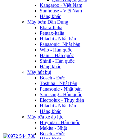
Kangaroo - Việt Nam
Sunhouse - Việt Nam
Hãng khác
Máy bơm Dân Dụng
Ebara-Italia
Pentax-Italia
Hitachi - Nhật bản
Panasonic- Nhật bản
Wilo - Hàn quốc
Hanil - Hàn quốc
Shinil - Hàn quốc
Hãng khác
Máy hút bụi
Bosch - Đức
Toshiba - Nhật bản
Panasonic - Nhật bản
Sam sung - Hàn quốc
Electrolux - Thụy điển
Hitachi - Nhật bản
Hãng khác
Máy rửa xe áp lực
Huyndai - Hàn quốc
Makita - Nhật
Bosch - Đức