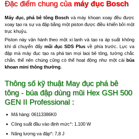
Đặc điểm chung của
máy đục Bosch
Máy đục, phá bê tông Bosch
và máy khoan xoay đều được
xoay tạo ra sự va đập bằng một piston được điều khiển bởi một
trục khuỷu.
Piston này vận hành theo một xi lanh và tạo ra áp suất không
khí di chuyển đẩy
mũi đục SDS Plus
về phía trước. Lực va
đập mà máy đục tạo ra phá tan mọi laoị bê tông, tường chắc
chắn. thế nên chúng cũng có thể hoạt động như một cái
búa
khoan mini thông thường
.
Thông số kỹ thuật May đục phá bê
tông - búa đập dùng mũi Hex GSH 500
GEN II Professional :
Mã hàng: 06113386K0
Công suất đầu vào định mức*: 1.100 W
Năng lượng va đập*: 7,8 J