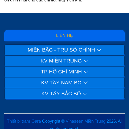
LIÊN HỆ
MIỀN BẮC - TRỤ SỞ CHÍNH
KV MIỀN TRUNG
TP HỒ CHÍ MINH
KV TÂY NAM BỘ
KV TÂY BẮC BỘ
Thiết bị trạm Gara
Copyright ©
Vinaseen Miền Trung
2026. All
rights reserved.