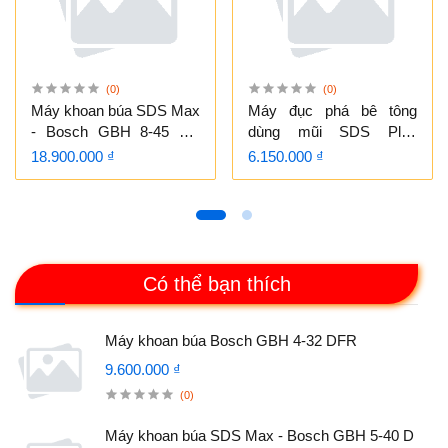
(0)
(0)
Máy khoan búa SDS Max
Máy đục phá bê tông
- Bosch GBH 8-45 DV
dùng mũi SDS Plus
Professional
Bosch GSH3 E
18.900.000 ₫
6.150.000 ₫
Có thể bạn thích
Máy khoan búa Bosch GBH 4-32 DFR
9.600.000 ₫
(0)
Máy khoan búa SDS Max - Bosch GBH 5-40 D