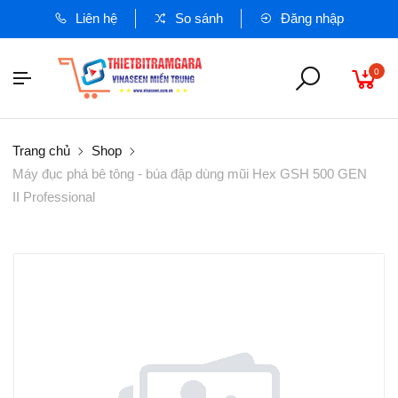
Liên hệ
So sánh
Đăng nhập
0
Trang chủ
Shop
Máy đục phá bê tông - búa đập dùng mũi Hex GSH 500 GEN
II Professional