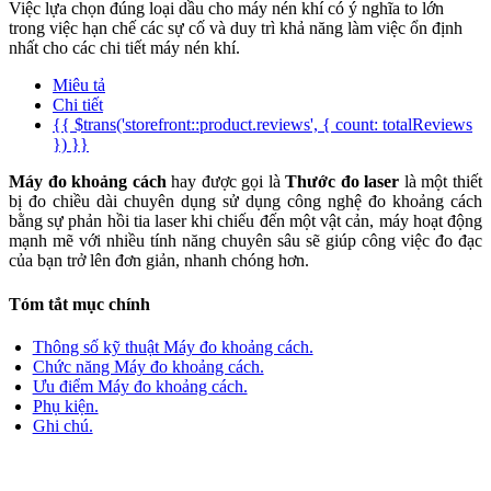
Việc lựa chọn đúng loại dầu cho máy nén khí có ý nghĩa to lớn
trong việc hạn chế các sự cố và duy trì khả năng làm việc ổn định
nhất cho các chi tiết máy nén khí.
Miêu tả
Chi tiết
{{ $trans('storefront::product.reviews', { count: totalReviews
}) }}
Máy đo khoảng cách
hay được gọi là
Thước đo laser
là một thiết
bị đo chiều dài chuyên dụng sử dụng công nghệ đo khoảng cách
bằng sự phản hồi tia laser khi chiếu đến một vật cản, máy hoạt động
mạnh mẽ với nhiều tính năng chuyên sâu sẽ giúp công việc đo đạc
của bạn trở lên đơn giản, nhanh chóng hơn.
Tóm tắt mục chính
Thông số kỹ thuật Máy đo khoảng cách.
Chức năng Máy đo khoảng cách.
Ưu điểm Máy đo khoảng cách.
Phụ kiện.
Ghi chú.