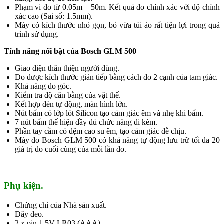
Phạm vi đo từ 0.05m – 50m. Kết quả đo chính xác với độ chính
xác cao (Sai số: 1.5mm).
Máy có kích thước nhỏ gọn, bỏ vừa túi áo rất tiện lợi trong quá
trình sử dụng.
Tính năng nổi bật của Bosch GLM 500
Giao diện thân thiện người dùng.
Đo được kích thước gián tiếp bằng cách đo 2 cạnh của tam giác.
Khả năng đo góc.
Kiểm tra độ cân bằng của vật thể.
Kết hợp đèn tự động, màn hình lớn.
Nút bấm có lớp lót Silicon tạo cảm giác êm và nhẹ khi bấm.
7 nút bấm thể hiện đầy đủ chức năng đi kèm.
Phần tay cầm có đệm cao su êm, tạo cảm giác dễ chịu.
Máy đo Bosch GLM 500 có khả năng tự động lưu trữ tối đa 20
giá trị đo cuối cùng của mỗi lần đo.
Phụ kiện.
Chứng chỉ của Nhà sản xuất.
Dây đeo.
2 x pin 1.5V LR03 (AAA).