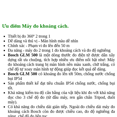
Ưu điểm Máy đo khoảng cách.
Thiết bị đo 360º 2 trong 1
Dễ dàng và thú vị - Màn hình màu dễ nhìn
Chính xác - Phạm vi đo lên đến 50 m
Đa năng - máy đo 2 trong 1 đo khoảng cách và đo độ nghiêng
Bosch GLM 500
là một dòng thước đo điện tử được dân xây
dựng rất ưa chuộng, tích hợp nhiều ưu điểm nổi bật như: Máy
đo khoảng cách trang bị màn hình nền màu xanh, chữ trắng, có
chế độ tự xoay màn hình tự động giúp đọc kết quả dễ dàng.
Bosch GLM 500
có khoảng đo lên tới 50m, chống nước chống
bụi IP54
Sản phẩm thiết kế đạt tiêu chuẩn IP54 chống nước, chống bụi
tốt.
Khả năng kiểm tra độ cân bằng của vật liệu khi đo với khả năng
đọc cho 3 chế độ đo (từ đầu máy, ren gắn chân Tripod, đuôi
máy).
Có khả năng đo chiều dài gián tiếp. Ngoài đo chiều dài máy đo
khoảng cách Bosch còn đo được chiều cao, đo độ nghiêng đa
năng, chế độ đo liên tục.