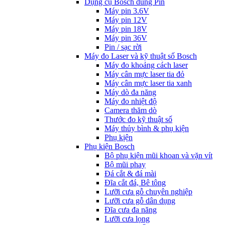
Dụng cụ Bosch dùng Pin
Máy pin 3.6V
Máy pin 12V
Máy pin 18V
Máy pin 36V
Pin / sạc rời
Máy đo Laser và kỹ thuật số Bosch
Máy đo khoảng cách laser
Máy cân mực laser tia đỏ
Máy cân mực laser tia xanh
Máy dò đa năng
Máy đo nhiệt độ
Camera thăm dò
Thước đo kỹ thuật số
Máy thủy bình & phụ kiện
Phụ kịện
Phụ kiện Bosch
Bộ phụ kiện mũi khoan và vặn vít
Bộ mũi phay
Đá cắt & đá mài
Đĩa cắt đá, Bê tông
Lưỡi cưa gỗ chuyên nghiệp
Lưỡi cưa gỗ dân dụng
Đĩa cưa đa năng
Lưỡi cưa lọng