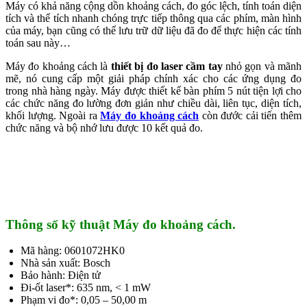
Máy có khả năng cộng dồn khoảng cách, đo góc lệch, tính toán diện
tích và thể tích nhanh chóng trực tiếp thông qua các phím, màn hình
của máy, bạn cũng có thể lưu trữ dữ liệu đã đo để thực hiện các tính
toán sau này…
Máy đo khoảng cách là
thiết bị đo laser cầm tay
nhỏ gọn và mãnh
mẽ, nó cung cấp một giải pháp chính xác cho các ứng dụng đo
trong nhà hàng ngày. Máy được thiết kế bàn phím 5 nút tiện lợi cho
các chức năng đo lường đơn giản như chiều dài, liên tục, diện tích,
khối lượng. Ngoài ra
Máy đo khoảng cách
còn đước cải tiến thêm
chức năng và bộ nhớ lưu được 10 kết quả đo.
Thông số kỹ thuật Máy đo khoảng cách.
Mã hàng: 0601072HK0
Nhà sản xuất: Bosch
Bảo hành: Điện tử
Đi-ốt laser*: 635 nm, < 1 mW
Phạm vi đo*: 0,05 – 50,00 m