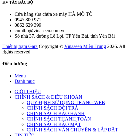
KV TÂY BẮC BỘ
Cửa hàng sửa chữa xe máy HÀ MÔ TÔ
0945 800 971
0862 629 399
cnmtbb@vinaseen.com.vn
Số nhà 37, đường Lê Lợi, TP Yên Bái, tỉnh Yên Bái
Thiết bị trạm Gara
Copyright ©
Vinaseen Miền Trung
2026. All
rights reserved.
Điều hướng
Menu
Danh mục
GIỚI THIỆU
CHÍNH SÁCH & ĐIỀU KHOẢN
QUY ĐỊNH SỬ DỤNG TRANG WEB
CHÍNH SÁCH ĐỔI TRẢ
CHÍNH SÁCH BẢO HÀNH
CHÍNH SÁCH THANH TOÁN
CHÍNH SÁCH BẢO MẬT
CHÍNH SÁCH VẬN CHUYỂN & LẮP ĐẶT
TIN TỨC