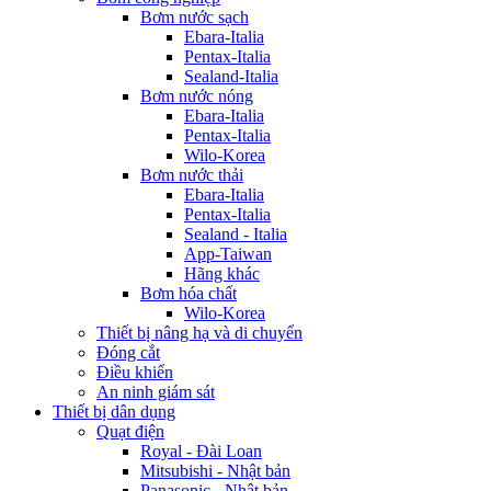
Bơm nước sạch
Ebara-Italia
Pentax-Italia
Sealand-Italia
Bơm nước nóng
Ebara-Italia
Pentax-Italia
Wilo-Korea
Bơm nước thải
Ebara-Italia
Pentax-Italia
Sealand - Italia
App-Taiwan
Hãng khác
Bơm hóa chất
Wilo-Korea
Thiết bị nâng hạ và di chuyển
Đóng cắt
Điều khiển
An ninh giám sát
Thiết bị dân dụng
Quạt điện
Royal - Đài Loan
Mitsubishi - Nhật bản
Panasonic - Nhật bản