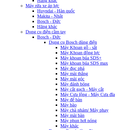
Hãng khác
Máy rửa xe áp lực
Huyndai - Hàn quốc
Makita - Nhật
Bosch - Đức
Hãng khác
Dụng cụ điện cầm tay
Bosch - Đức
Dụng cụ Bosch dùng điện
Máy Khoan gỗ - sắt
Máy Khoan động lực
Máy khoan búa SDS+
Máy khoan búa SDS max
Máy đục phá
Máy mài thẳng
Máy mài góc
Máy đánh bóng
Máy cắt gạch - Máy cắt
Máy Cưa lộng - Máy Cưa đĩa
Máy để bàn
Máy bào
Máy chà nhám/ Máy phay
Máy mài bàn
Máy phun hơi nóng
Máy khác