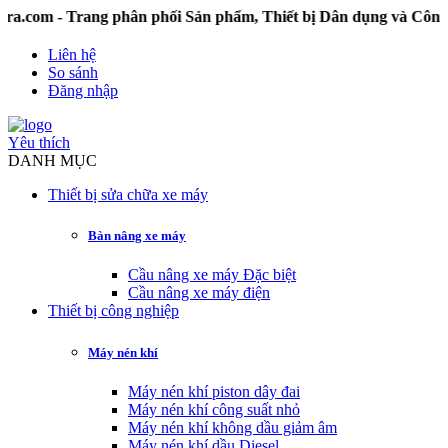
 - Trang phân phối Sản phẩm, Thiết bị Dân dụng và Công ng
Liên hệ
So sánh
Đăng nhập
Yêu thích
DANH MỤC
Thiết bị sửa chữa xe máy
Bàn nâng xe máy
Cầu nâng xe máy Đặc biệt
Cầu nâng xe máy điện
Thiết bị công nghiệp
Máy nén khí
Máy nén khí piston dây đai
Máy nén khí công suất nhỏ
Máy nén khí không dầu giảm âm
Máy nén khí dầu Diesel