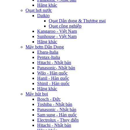
Hãng khác
Quạt hơi nước
Daikio
Quạt Dân dụng & Thương mại
Quạt công nghiệp
Kangaroo - Việt Nam
Sunhouse - Việt Nam
Hãng khác
Máy bơm Dân Dụng
Ebara-Italia
Pentax-Italia
Hitachi - Nhật bản
Panasonic- Nhật bản
Wilo - Hàn quốc
Hanil - Hàn quốc
Shinil - Hàn quốc
Hãng khác
Máy hút bụi
Bosch - Đức
Toshiba - Nhật bản
Panasonic - Nhật bản
Sam sung - Hàn quốc
Electrolux - Thụy điển
Hitachi - Nhật bản