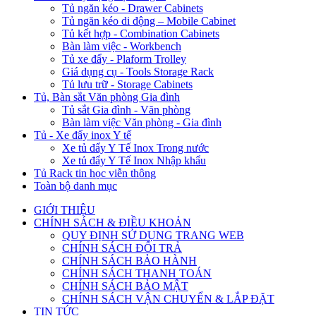
Tủ ngăn kéo - Drawer Cabinets
Tủ ngăn kéo di động – Mobile Cabinet
Tủ kết hợp - Combination Cabinets
Bàn làm việc - Workbench
Tủ xe đẩy - Plaform Trolley
Giá dụng cụ - Tools Storage Rack
Tủ lưu trữ - Storage Cabinets
Tủ, Bàn sắt Văn phòng Gia đình
Tủ sắt Gia đình - Văn phòng
Bàn làm việc Văn phòng - Gia đình
Tủ - Xe đẩy inox Y tế
Xe tủ đẩy Y Tế Inox Trong nước
Xe tủ đẩy Y Tế Inox Nhập khẩu
Tủ Rack tin học viễn thông
Toàn bộ danh mục
GIỚI THIỆU
CHÍNH SÁCH & ĐIỀU KHOẢN
QUY ĐỊNH SỬ DỤNG TRANG WEB
CHÍNH SÁCH ĐỔI TRẢ
CHÍNH SÁCH BẢO HÀNH
CHÍNH SÁCH THANH TOÁN
CHÍNH SÁCH BẢO MẬT
CHÍNH SÁCH VẬN CHUYỂN & LẮP ĐẶT
TIN TỨC