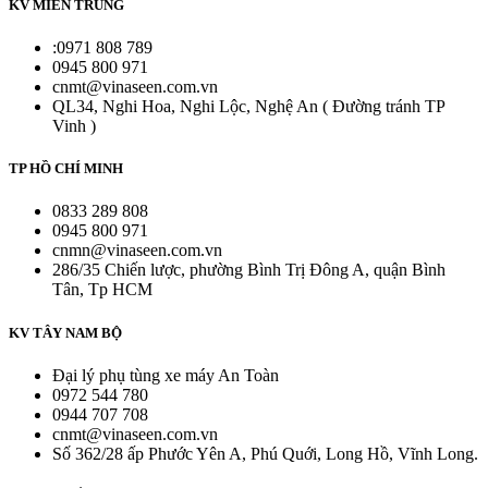
KV MIỀN TRUNG
:0971 808 789
0945 800 971
cnmt@vinaseen.com.vn
QL34, Nghi Hoa, Nghi Lộc, Nghệ An ( Đường tránh TP
Vinh )
TP HỒ CHÍ MINH
0833 289 808
0945 800 971
cnmn@vinaseen.com.vn
286/35 Chiến lược, phường Bình Trị Đông A, quận Bình
Tân, Tp HCM
KV TÂY NAM BỘ
Đại lý phụ tùng xe máy An Toàn
0972 544 780
0944 707 708
cnmt@vinaseen.com.vn
Số 362/28 ấp Phước Yên A, Phú Quới, Long Hồ, Vĩnh Long.