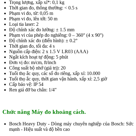
Trọng lượng, xấp xỉ*: 0,1 kg
Thời gian đo, thông thường: < 0.5 s
Phạm vi đo, từ: 0,05 m
Phạm vi đo, lên tới: 50 m
Loại tia laser: 2
Độ chính xác đo lường: ± 1.5 mm
Phạm vi của phép đo nghiêng: 0 – 360° (4 x 90°)
Độ chính xác đo (điển hình): ± 0.2°
Thời gian đo, tối đa: 4 s
Nguồn cấp điện: 2 x 1.5 V LR03 (AAA)
Ngắt kích hoạt tự động: 5 phút
Đơn vị đo: m/cm, ft/inch
Công suất bộ nhớ (giá trị): 20
Tuổi thọ ắc quy, các số đo riêng, xấp xỉ: 10.000
Tuổi thọ ắc quy, thời gian vận hành, xấp xỉ: 2,5 giờ
Cấp bảo vệ: IP 54
Ren giá đỡ ba chân: 1/4"
Chức năng Máy đo khoảng cách.
Bosch Heavy Duty - Dòng máy chuyên nghiệp của Bosch: Sức
mạnh - Hiệu suất và độ bền cao