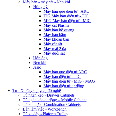
Máy hàn - máy cắt - Nén khí
Hồng ký
Máy hàn que điện tử - ARC
TIG Máy hàn điện tử - TIG
MIG Máy hàn điện tử - MIG
Máy cắt Plasma
Máy hàn hồ quang
Máy hàn bẩm
Máy khoan bàn
Máy cắt sắt
Máy mài 2 đá
Máy duỗi sắt
Uốn ống
Nén khí
Jasic
Máy hàn que điện tử ARC
Máy hàn điện tử - TIG
Máy hàn điện tử - MIG - MAG
Máy hàn điện tử tự động
Tủ - Xe đẩy dụng cụ đồ nghề
Tủ ngăn kéo - Drawer Cabinets
Tủ ngăn kéo di động – Mobile Cabinet
Tủ kết hợp - Combination Cabinets
Bàn làm việc - Workbench
Tủ xe đẩy - Plaform Trolley