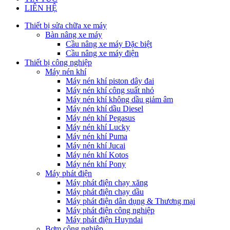
LIÊN HỆ
Thiết bị sửa chữa xe máy
Bàn nâng xe máy
Cầu nâng xe máy Đặc biệt
Cầu nâng xe máy điện
Thiết bị công nghiệp
Máy nén khí
Máy nén khí piston dây đai
Máy nén khí công suất nhỏ
Máy nén khí không dầu giảm âm
Máy nén khí dầu Diesel
Máy nén khí Pegasus
Máy nén khí Lucky
Máy nén khí Puma
Máy nén khí Jucai
Máy nén khí Kotos
Máy nén khí Pony
Máy phát điện
Máy phát điện chạy xăng
Máy phát điện chạy dầu
Máy phát điện dân dụng & Thương mại
Máy phát điện công nghiệp
Máy phát điện Huyndai
Bơm công nghiệp