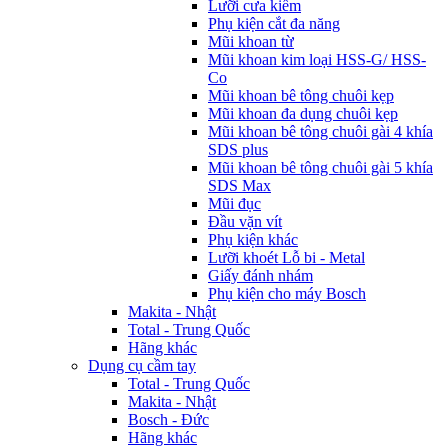
Lưỡi cưa kiếm
Phụ kiện cắt đa năng
Mũi khoan từ
Mũi khoan kim loại HSS-G/ HSS-
Co
Mũi khoan bê tông chuôi kẹp
Mũi khoan đa dụng chuôi kẹp
Mũi khoan bê tông chuôi gài 4 khía
SDS plus
Mũi khoan bê tông chuôi gài 5 khía
SDS Max
Mũi đục
Đầu vặn vít
Phụ kiện khác
Lưỡi khoét Lỗ bi - Metal
Giấy đánh nhám
Phụ kiện cho máy Bosch
Makita - Nhật
Total - Trung Quốc
Hãng khác
Dụng cụ cầm tay
Total - Trung Quốc
Makita - Nhật
Bosch - Đức
Hãng khác