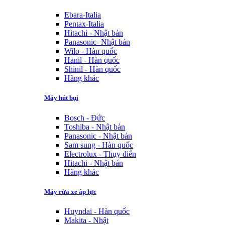
Ebara-Italia
Pentax-Italia
Hitachi - Nhật bản
Panasonic- Nhật bản
Wilo - Hàn quốc
Hanil - Hàn quốc
Shinil - Hàn quốc
Hãng khác
Máy hút bụi
Bosch - Đức
Toshiba - Nhật bản
Panasonic - Nhật bản
Sam sung - Hàn quốc
Electrolux - Thụy điển
Hitachi - Nhật bản
Hãng khác
Máy rửa xe áp lực
Huyndai - Hàn quốc
Makita - Nhật