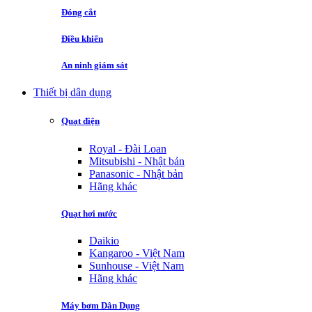
Đóng cắt
Điều khiển
An ninh giám sát
Thiết bị dân dụng
Quạt điện
Royal - Đài Loan
Mitsubishi - Nhật bản
Panasonic - Nhật bản
Hãng khác
Quạt hơi nước
Daikio
Kangaroo - Việt Nam
Sunhouse - Việt Nam
Hãng khác
Máy bơm Dân Dụng