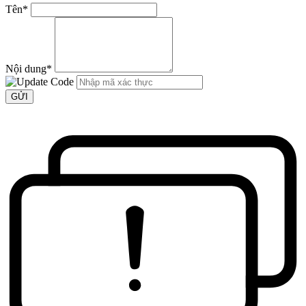
Tên
*
Nội dung
*
GỬI