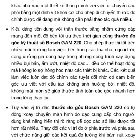
khác nhờ vào một thiết kế thông minh với việc di chuyển các
phôi bằng một đinh vít khóa cơ cho phép di chuyển thước đo
chính được dễ dàng mà không cần phải thao tác quá nhiều.
Kiểu dáng tiện dụng với thân thước bằng nhôm cứng cáp
mang đến một độ bền tối ưu theo thời gian cùng
thước đo
góc kỹ thuật số Bosch GAM 220
. Cho phép thực thi tốt trên
nhiều môi trường làm việc: bên trong các tòa nhà, ngoài trời,
công xưởng gia công hay trong những công trình xây dựng
nhiều bụi bẩn, ẩm ướt, nhiệt độ cao… đều có thể hoạt động
mà không lo sợ hỏng hóc như các thiết bị khác. Các kết quả
làm việc luôn đạt độ chính xác tuyệt đối nhờ có cảm biến
góc ưu việt với cấu tạo không ảnh hưởng bởi nhiệt độ,
không mài mòn sẽ giúp thước tính toán các góc nhanh hơn
trong từng thao tác.
Tùy vào vị trí đặc
thước đo góc Bosch GAM 220
có tự
động xoay chuyển màn hình đo đạc cung cấp cho người
dùng khả năng hiển thị rõ ràng để đọc các số liệu được tốt
hơn rất nhiều. Thay đổi các vị trí đo ở phía trước và phía sau
với chức năng giữ các kết quả đo lường khi bấm nút xoay