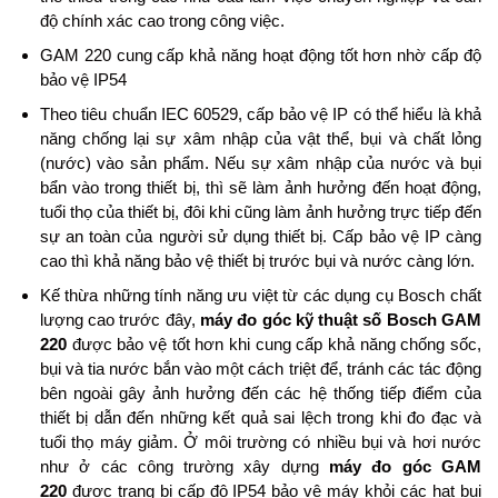
độ chính xác cao trong công việc.
GAM 220 cung cấp khả năng hoạt động tốt hơn nhờ cấp độ
bảo vệ IP54
Theo tiêu chuẩn IEC 60529, cấp bảo vệ IP có thể hiểu là khả
năng chống lại sự xâm nhập của vật thể, bụi và chất lỏng
(nước) vào sản phẩm. Nếu sự xâm nhập của nước và bụi
bẩn vào trong thiết bị, thì sẽ làm ảnh hưởng đến hoạt động,
tuổi thọ của thiết bị, đôi khi cũng làm ảnh hưởng trực tiếp đến
sự an toàn của người sử dụng thiết bị. Cấp bảo vệ IP càng
cao thì khả năng bảo vệ thiết bị trước bụi và nước càng lớn.
Kế thừa những tính năng ưu việt từ các dụng cụ Bosch chất
lượng cao trước đây,
máy đo góc kỹ thuật số Bosch GAM
220
được bảo vệ tốt hơn khi cung cấp khả năng chống sốc,
bụi và tia nước bắn vào một cách triệt để, tránh các tác động
bên ngoài gây ảnh hưởng đến các hệ thống tiếp điểm của
thiết bị dẫn đến những kết quả sai lệch trong khi đo đạc và
tuổi thọ máy giảm. Ở môi trường có nhiều bụi và hơi nước
như ở các công trường xây dựng
máy đo góc GAM
220
được trang bị cấp độ IP54 bảo vệ máy khỏi các hạt bụi