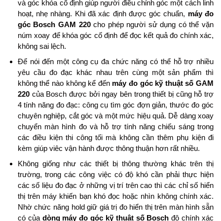
và góc khóa cố định giúp người điều chỉnh góc một cách linh
hoạt, nhẹ nhàng. Khi đã xác định được góc chuẩn,
máy đo
góc Bosch GAM 220
cho phép người sử dụng có thể vặn
núm xoay để khóa góc cố định để đọc kết quả đo chính xác,
không sai lệch.
Để nói đến một công cụ đa chức năng có thể hỗ trợ nhiều
yêu cầu đo đạc khác nhau trên cùng một sản phẩm thì
không thể nào không kể đến
máy đo góc kỹ thuật số GAM
220
của Bosch được bởi ngay bên trong thiết bị cũng hỗ trợ
4 tính năng đo đạc: công cụ tìm góc đợn giản, thước đo góc
chuyên nghiệp, cắt góc và một mức hiệu quả. Dễ dàng xoay
chuyển màn hình đo và hỗ trợ tính năng chiếu sáng trong
các điều kiện thi công tối mà không cần thêm phụ kiện đi
kèm giúp viêc vận hành được thông thuận hơn rất nhiều.
Không giống như các thiết bị thông thường khác trên thị
trường, trong các công việc có độ khó cần phải thực hiện
các số liệu đo đạc ở những vị trí trên cao thì các chỉ số hiển
thị trên máy khiến bạn khó đọc hoặc nhìn không chính xác.
Nhờ chức năng hold giữ giá trị đo hiển thị trên màn hình sẵn
có của
dòng
máy đo góc kỹ thuật số Bosch
độ chính xác