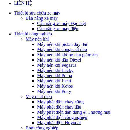
LIÊN HỆ
Thiết bị sửa chữa xe máy
Bàn nâng xe máy
Cầu nâng xe máy Đặc biệt
Cầu nâng xe máy điện
Thiết bị công nghiệp
Máy nén khí
Máy nén khí piston dây đai
Máy nén khí công suất nhỏ
Máy nén khí không dầu giảm âm
Máy nén khí dầu Diesel
Máy nén khí Pegasus
Máy nén khí Lucky
Máy nén khí Puma
Máy nén khí Jucai
Máy nén khí Kotos
Máy nén khí Pony
Máy phát điện
Máy phát điện chạy xăng
Máy phát điện chạy dầu
Máy phát điện dân dụng & Thương mại
Máy phát điện công nghiệp
Máy phát điện Huyndai
Bơm công nghiệp