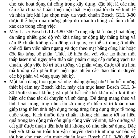
cho các hoạt động thi công trong xây dựng, đặc biệt là các nhu
cầu sửa chữa và hoàn thiện nội thất. Hiệu quả tối đa về kinh tế
và nhân lực khi lựa chọn máy tia vạch chuẩn Bosch GLL 3-80
được thể hiện qua những phép đo nhanh chóng có tính chính
xác cao trong công việc.
Máy Laser Bosch GLL 3-80 360 ° cung cấp khả năng hoạt động
đa năng nhiều góc độ với khả năng tự động lấy thăng bằng và
căn lề chuẩn không cần động cơ quay, có thể sự dụng ở nhiều
chế độ làm việc nằm ngang và dọc theo mặt bằng cùng lúc hoặc
độc lập từng bộ phận. Thiết kế hiện đại với việc tạo thêm một
tháp laser nhỏ ngay trên thân sản phẩm cung cấp đường vạch tia
chuẩn, giúp việc bố trí trên tường và phân vùng được tối ưu hơn
mà không cần phải thực hiện quá nhiều các thao tác di duyển
các bộ phần và vòng quay bất kỳ.
Một kiểu dáng thon gọn và nhẹ nhàng giống như hầu hết những
thiết bị cầm tay Bosch khác, máy cân mực laser Bosch GLL 3-
80 Professional không gặp phải bất cứ khó khăn nào khi thực
hiện các thao tác di chuyển và sử dụng. Dễ dàng mang theo và
linh hoạt trong từng nhu cầu sử dụng ở nhiều vị trí khác nhau
giúp tăng thêm tính tiện dụng trong từng ứng dụng thực tế trong
cuộc sống. Kích thước tiêu chuẩn không chỉ mang tới sự hiệu
quả trong lao động mà còn giúp công việc vệ sinh, bảo dưỡng và
cất giữ được thuận tiện hơn khi không có nhu cầu sử dụng. Đặc
biệt với khóa an toàn khi vận chuyển đem tới những sự bảo vệ
tốt hơn cho máy cân mực chuẩn laser Bosch GLL 3-80 để có