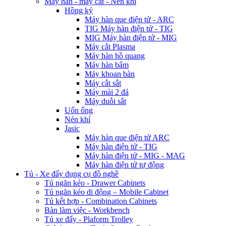
Máy hàn - máy cắt - Nén khí
Hồng ký
Máy hàn que điện tử - ARC
TIG Máy hàn điện tử - TIG
MIG Máy hàn điện tử - MIG
Máy cắt Plasma
Máy hàn hồ quang
Máy hàn bẩm
Máy khoan bàn
Máy cắt sắt
Máy mài 2 đá
Máy duỗi sắt
Uốn ống
Nén khí
Jasic
Máy hàn que điện tử ARC
Máy hàn điện tử - TIG
Máy hàn điện tử - MIG - MAG
Máy hàn điện tử tự động
Tủ - Xe đẩy dụng cụ đồ nghề
Tủ ngăn kéo - Drawer Cabinets
Tủ ngăn kéo di động – Mobile Cabinet
Tủ kết hợp - Combination Cabinets
Bàn làm việc - Workbench
Tủ xe đẩy - Plaform Trolley