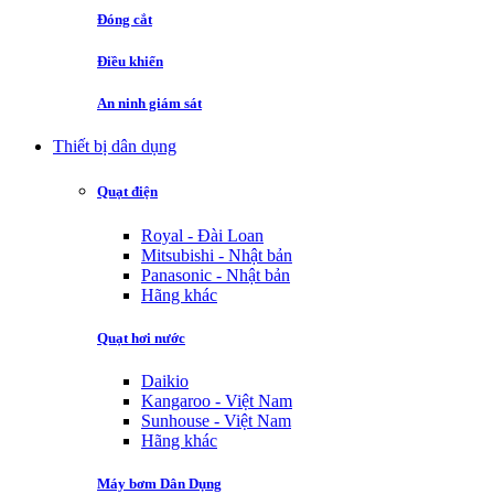
Đóng cắt
Điều khiển
An ninh giám sát
Thiết bị dân dụng
Quạt điện
Royal - Đài Loan
Mitsubishi - Nhật bản
Panasonic - Nhật bản
Hãng khác
Quạt hơi nước
Daikio
Kangaroo - Việt Nam
Sunhouse - Việt Nam
Hãng khác
Máy bơm Dân Dụng