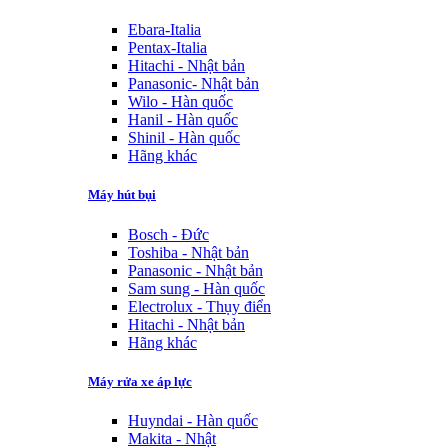
Ebara-Italia
Pentax-Italia
Hitachi - Nhật bản
Panasonic- Nhật bản
Wilo - Hàn quốc
Hanil - Hàn quốc
Shinil - Hàn quốc
Hãng khác
Máy hút bụi
Bosch - Đức
Toshiba - Nhật bản
Panasonic - Nhật bản
Sam sung - Hàn quốc
Electrolux - Thụy điển
Hitachi - Nhật bản
Hãng khác
Máy rửa xe áp lực
Huyndai - Hàn quốc
Makita - Nhật