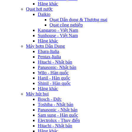
Hãng khác
Quạt hơi nước
Daikio
Quạt Dân dụng & Thương mại
Quạt công nghiệp
Kangaroo - Việt Nam
Sunhouse - Việt Nam
Hãng khác
Máy bơm Dân Dụng
Ebara-Italia
Pentax-Italia
Hitachi - Nhật bản
Panasonic- Nhật bản
Wilo - Hàn quốc
Hanil - Hàn quốc
Shinil - Hàn quốc
Hãng khác
Máy hút bụi
Bosch - Đức
Toshiba - Nhật bản
Panasonic - Nhật bản
Sam sung - Hàn quốc
Electrolux - Thụy điển
Hitachi - Nhật bản
Hãng khác