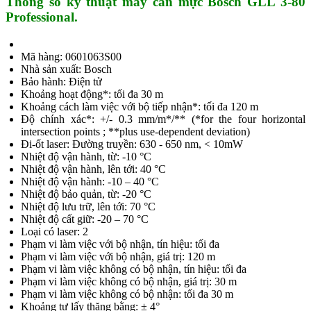
Thông số kỹ thuật máy cân mực Bosch GLL 3-80
Professional.
Mã hàng: 0601063S00
Nhà sản xuất: Bosch
Bảo hành: Điện tử
Khoảng hoạt động*: tối đa 30 m
Khoảng cách làm việc với bộ tiếp nhận*: tối đa 120 m
Độ chính xác*: +/- 0.3 mm/m*/** (*for the four horizontal
intersection points ; **plus use-dependent deviation)
Đi-ốt laser: Đường truyền: 630 - 650 nm, < 10mW
Nhiệt độ vận hành, từ: -10 °C
Nhiệt độ vận hành, lên tới: 40 °C
Nhiệt độ vận hành: -10 – 40 °C
Nhiệt độ bảo quản, từ: -20 °C
Nhiệt độ lưu trữ, lên tới: 70 °C
Nhiệt độ cất giữ: -20 – 70 °C
Loại có laser: 2
Phạm vi làm việc với bộ nhận, tín hiệu: tối đa
Phạm vi làm việc với bộ nhận, giá trị: 120 m
Phạm vi làm việc không có bộ nhận, tín hiệu: tối đa
Phạm vi làm việc không có bộ nhận, giá trị: 30 m
Phạm vi làm việc không có bộ nhận: tối đa 30 m
Khoảng tự lấy thăng bằng: ± 4°