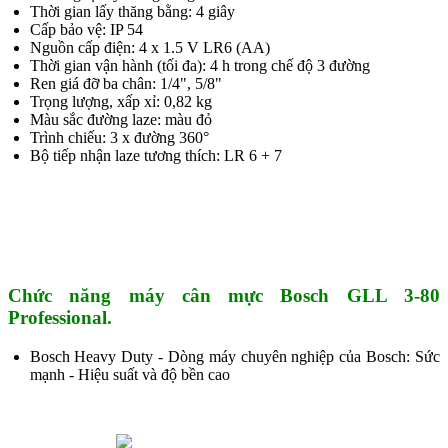
Thời gian lấy thăng bằng: 4 giây
Cấp bảo vệ: IP 54
Nguồn cấp điện: 4 x 1.5 V LR6 (AA)
Thời gian vận hành (tối đa): 4 h trong chế độ 3 đường
Ren giá đỡ ba chân: 1/4", 5/8"
Trọng lượng, xấp xỉ: 0,82 kg
Màu sắc đường laze: màu đỏ
Trình chiếu: 3 x đường 360°
Bộ tiếp nhận laze tương thích: LR 6 + 7
Chức năng máy cân mực Bosch GLL 3-80
Professional.
Bosch Heavy Duty - Dòng máy chuyên nghiệp của Bosch: Sức
mạnh - Hiệu suất và độ bền cao