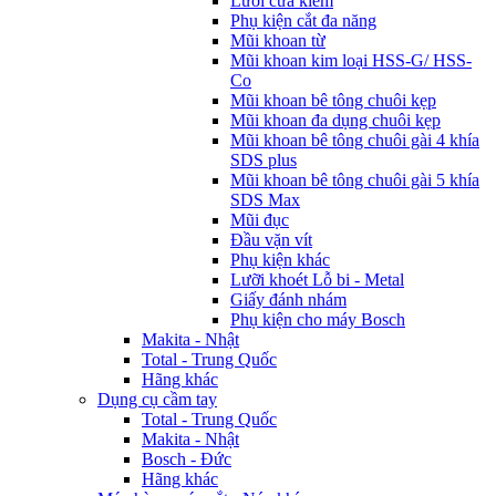
Lưỡi cưa kiếm
Phụ kiện cắt đa năng
Mũi khoan từ
Mũi khoan kim loại HSS-G/ HSS-
Co
Mũi khoan bê tông chuôi kẹp
Mũi khoan đa dụng chuôi kẹp
Mũi khoan bê tông chuôi gài 4 khía
SDS plus
Mũi khoan bê tông chuôi gài 5 khía
SDS Max
Mũi đục
Đầu vặn vít
Phụ kiện khác
Lưỡi khoét Lỗ bi - Metal
Giấy đánh nhám
Phụ kiện cho máy Bosch
Makita - Nhật
Total - Trung Quốc
Hãng khác
Dụng cụ cầm tay
Total - Trung Quốc
Makita - Nhật
Bosch - Đức
Hãng khác