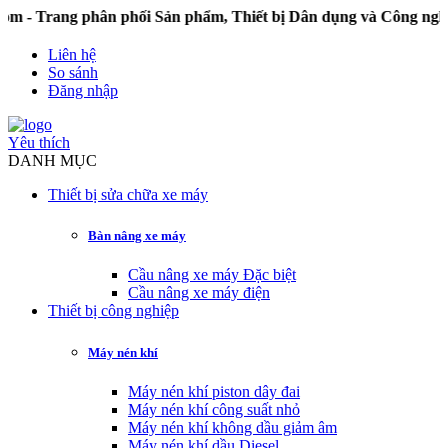
ang phân phối Sản phẩm, Thiết bị Dân dụng và Công nghiệp 
Liên hệ
So sánh
Đăng nhập
Yêu thích
DANH MỤC
Thiết bị sửa chữa xe máy
Bàn nâng xe máy
Cầu nâng xe máy Đặc biệt
Cầu nâng xe máy điện
Thiết bị công nghiệp
Máy nén khí
Máy nén khí piston dây đai
Máy nén khí công suất nhỏ
Máy nén khí không dầu giảm âm
Máy nén khí dầu Diesel