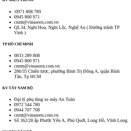
:0971 808 789
0945 800 971
cnmt@vinaseen.com.vn
QL34, Nghi Hoa, Nghi Lộc, Nghệ An ( Đường tránh TP
Vinh )
TP HỒ CHÍ MINH
0833 289 808
0945 800 971
cnmn@vinaseen.com.vn
286/35 Chiến lược, phường Bình Trị Đông A, quận Bình
Tân, Tp HCM
KV TÂY NAM BỘ
Đại lý phụ tùng xe máy An Toàn
0972 544 780
0944 707 708
cnmt@vinaseen.com.vn
Số 362/28 ấp Phước Yên A, Phú Quới, Long Hồ, Vĩnh Long.