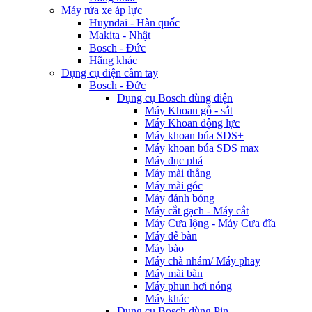
Máy rửa xe áp lực
Huyndai - Hàn quốc
Makita - Nhật
Bosch - Đức
Hãng khác
Dụng cụ điện cầm tay
Bosch - Đức
Dụng cụ Bosch dùng điện
Máy Khoan gỗ - sắt
Máy Khoan động lực
Máy khoan búa SDS+
Máy khoan búa SDS max
Máy đục phá
Máy mài thẳng
Máy mài góc
Máy đánh bóng
Máy cắt gạch - Máy cắt
Máy Cưa lộng - Máy Cưa đĩa
Máy để bàn
Máy bào
Máy chà nhám/ Máy phay
Máy mài bàn
Máy phun hơi nóng
Máy khác
Dụng cụ Bosch dùng Pin