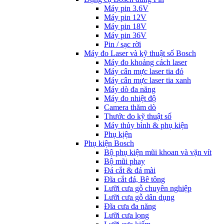
Máy pin 3.6V
Máy pin 12V
Máy pin 18V
Máy pin 36V
Pin / sạc rời
Máy đo Laser và kỹ thuật số Bosch
Máy đo khoảng cách laser
Máy cân mực laser tia đỏ
Máy cân mực laser tia xanh
Máy dò đa năng
Máy đo nhiệt độ
Camera thăm dò
Thước đo kỹ thuật số
Máy thủy bình & phụ kiện
Phụ kịện
Phụ kiện Bosch
Bộ phụ kiện mũi khoan và vặn vít
Bộ mũi phay
Đá cắt & đá mài
Đĩa cắt đá, Bê tông
Lưỡi cưa gỗ chuyên nghiệp
Lưỡi cưa gỗ dân dụng
Đĩa cưa đa năng
Lưỡi cưa lọng