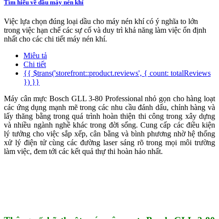
Tìm hiểu về dầu máy nén khí
Việc lựa chọn đúng loại dầu cho máy nén khí có ý nghĩa to lớn
trong việc hạn chế các sự cố và duy trì khả năng làm việc ổn định
nhất cho các chi tiết máy nén khí.
Miêu tả
Chi tiết
{{ $trans('storefront::product.reviews', { count: totalReviews
}) }}
Máy cân mực Bosch GLL 3-80 Professional nhỏ gọn cho hàng loạt
các ứng dụng mạnh mẽ trong các nhu cầu đánh dấu, chỉnh hàng và
lấy thăng bằng trong quá trình hoàn thiện thi công trong xây dựng
và nhiều ngành nghề khác trong đời sống. Cung cấp các điều kiện
lý tưởng cho việc sắp xếp, cân bằng và bình phương nhờ hệ thống
xử lý điện tử cùng các đường laser sáng rõ trong mọi môi trường
làm việc, đem tới các kết quả thự thi hoàn hảo nhất.