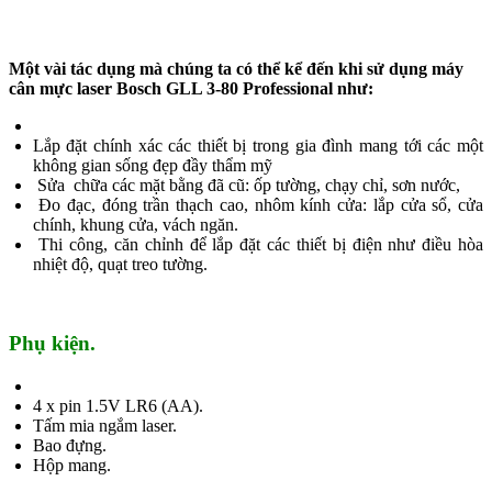
Một vài tác dụng mà chúng ta có thể kể đến khi sử dụng máy
cân mực laser Bosch GLL 3-80 Professional như:
Lắp đặt chính xác các thiết bị trong gia đình mang tới các một
không gian sống đẹp đầy thẩm mỹ
Sửa chữa các mặt bằng đã cũ: ốp tường, chạy chỉ, sơn nước,
Đo đạc, đóng trần thạch cao, nhôm kính cửa: lắp cửa sổ, cửa
chính, khung cửa, vách ngăn.
Thi công, căn chỉnh để lắp đặt các thiết bị điện như điều hòa
nhiệt độ, quạt treo tường.
Phụ kiện.
4 x pin 1.5V LR6 (AA).
Tấm mia ngắm laser.
Bao đựng.
Hộp mang.