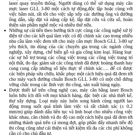
laser quay truyền thống. Người dùng có thể sử dụng máy cân
mực laser GLL 3-80 một cách tự động,độc lập hoặc cùng với
việc bấm nút, rất tốt cho việc sắp xếp các đường ống và đường
ống dẫn, sắp đặt và nâng cấp kệ, lắp đặt cửa và cửa sổ, hoàn
thiện sản phẩm nghề mộc và nhiều thứ nữa.
Những sự cải tiến theo hướng tích cực cùng các công nghệ xử lý
điện tử cho các kết quả làm việc có độ chính xác cao trong nhiều
nhu cầu làm việc đem tới cho máy cân mực Bosch GLL 3-80 sự
yêu thích, tin dùng của các chuyên gia trong các ngành công
nghiệp, xây dựng, chế biến gỗ và gia công kim loại. Hàng loạt
các sự hỗ trợ trong các công việc trong các công việc trang trí
nội thất, đo đạc giám sát các công trình đã được hoàng thanh hay
cung cung cấp những số liệu thực tế chính xác…. để có được
các biện pháp sửa chữa, khắc phục một cách hiệu quả đã đem tới
cho máy vạch đường chuẩn Bosch GLL 3-80 có một chỗ đứng
vững chắc trong các lĩnh vực thi công, sản xuất hàng ngày.
Được thiết kế trên công nghệ cao, máy cân bằng laser Bosch
luôn hữu ích đối với mọi khách hàng, đặc biệt các nhà thiết kế,
thợ xây dựng. Loại máy này luôn song hành cùng người lao
động trong suốt quá trình làm việc và rất chính xác (± 0.2
mm/m) giúp đánh dấu liên tục và linh hoạt cho nhiều công việc
khác nhau, căn chỉnh và đo độ cao một cách hiệu quả đã đem tới
những thành quả trên cả mong đợi, góp phần đẩy nhanh tiến độ
thi công cũng như cải thiện và tiết kiệm tối đa các chi phí không
cần có cho chủ đầu tư.