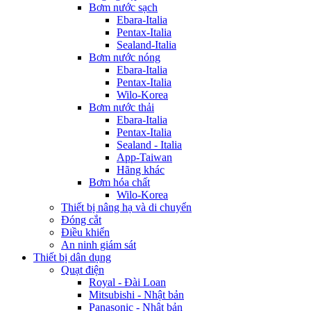
Bơm nước sạch
Ebara-Italia
Pentax-Italia
Sealand-Italia
Bơm nước nóng
Ebara-Italia
Pentax-Italia
Wilo-Korea
Bơm nước thải
Ebara-Italia
Pentax-Italia
Sealand - Italia
App-Taiwan
Hãng khác
Bơm hóa chất
Wilo-Korea
Thiết bị nâng hạ và di chuyển
Đóng cắt
Điều khiển
An ninh giám sát
Thiết bị dân dụng
Quạt điện
Royal - Đài Loan
Mitsubishi - Nhật bản
Panasonic - Nhật bản