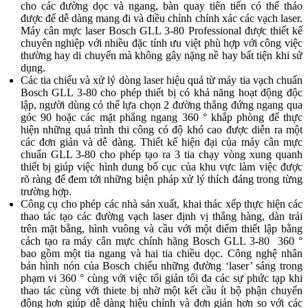
cho các đường dọc và ngang, bàn quay tiên tiến có thể tháo
được để dễ dàng mang đi và điều chỉnh chính xác các vạch laser.
Máy cân mực laser Bosch GLL 3-80 Professional được thiết kế
chuyên nghiệp với nhiều đặc tính ưu việt phù hợp với công việc
thường hay di chuyển mà không gây nặng nề hay bất tiện khi sử
dụng.
Các tia chiếu và xử lý dòng laser hiệu quả từ máy tia vạch chuẩn
Bosch GLL 3-80 cho phép thiết bị có khả năng hoạt động độc
lập, người dùng có thể lựa chọn 2 đường thẳng đứng ngang qua
góc 90 hoặc các mặt phẳng ngang 360 ° khắp phòng để thực
hiện những quá trình thi công có độ khó cao được diễn ra một
các đơn giản và dễ dàng. Thiết kế hiện đại của máy cân mực
chuẩn GLL 3-80 cho phép tạo ra 3 tia chạy vòng xung quanh
thiết bị giúp việc hình dung bố cục của khu vực làm việc được
rõ ràng để đem tới những biện pháp xử lý thích đáng trong từng
trường hợp.
Công cụ cho phép các nhà sản xuất, khai thác xếp thực hiện các
thao tác tạo các đường vạch laser định vị thẳng hàng, dàn trải
trên mặt bằng, hình vuông và cầu với một điểm thiết lập bằng
cách tạo ra máy cân mực chính hãng Bosch GLL 3-80 360 °
bao gồm một tia ngang và hai tia chiều dọc. Công nghệ nhân
bản hình nón của Bosch chiếu những đường ‘laser’ sáng trong
phạm vi 360 ° cùng với việc tối giản tối đa các sự phức tạp khi
thao tác cùng với thiete bị nhờ một kết cầu ít bộ phận chuyển
động hơn giúp dễ dàng hiệu chỉnh và đơn giản hơn so với các