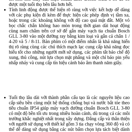
được một tuổi thọ bên lâu hơn hết.
Tính linh động được thể hiện rõ ràng với việc kết hợp dễ dàng
với các phụ kiện đi kèm để thực hiện các phép định vị tầm xa,
hoặc trong các khoảng không với độ cao quá mặt đât. Một vỏ
bọc chắc chắn không hao mòn trong thời gian dài hoạt động
cùng nam châm trên cơ sở để gắn máy vạch tia chuẩn Bosch
GLL 3-80 vào một đường ray bằng kim loại và gắn cả chân 1 /
4-20 và 5 / 8-11. Bàn phím có một điểm nhấn là khả năng hiển
thị rõ ràng cùng các chú thích mạch lạc cung cấp khả năng đọc
hiểu tốt cho những người mới sử dụng, các phím tắt báo chế độ
xung, thủ công, nút lựa chọn mặt phẳng và một chỉ báo pin yếu
nhấp nháy và cung cấp tín hiệu cảnh báo âm thanh năm giây.
Tuổi thọ lâu dài với thành phần cấu tạo là các nguyên liệu cao
cấp siêu bền cùng một hệ thống chống bụi và nước bắt tóe theo
tiêu chuẩn IP54 giúp máy vạch đường chuẩn Bosch GLL 3-80
có một độ bền tối ưu trong nhiều hoàn cảnh, dù trong cả các môi
trường khắc nghiệt nhất trong xây dựng. Đẳng cấp và thân thiện
với người sử dụng với thiết kế gồm 3 tia chạy vòng 360 độ và có
thể dễ dàng sử dụng bằng các nút bấm chọn lựa tách biệt dành