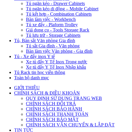
Tủ ngăn kéo - Drawer Cabinets
Tủ ngăn kéo di động – Mobile Cabinet
Tủ kết hợp - Combination Cabinets
Bàn làm việc - Workbench
Tủ xe đẩy - Plaform Trolley
Giá dụng cụ - Tools Storage Rack
Tủ lưu trữ - Storage Cabinets
Tủ, Bàn sắt Văn phòng Gia đình
Tủ sắt Gia đình - Văn phòng
Bàn làm việc Văn phòng - Gia đình
Tủ - Xe đẩy inox Y tế
Xe tủ đẩy Y Tế Inox Trong nước
Xe tủ đẩy Y Tế Inox Nhập khẩu
Tủ Rack tin học viễn thông
Toàn bộ danh mục
GIỚI THIỆU
CHÍNH SÁCH & ĐIỀU KHOẢN
QUY ĐỊNH SỬ DỤNG TRANG WEB
CHÍNH SÁCH ĐỔI TRẢ
CHÍNH SÁCH BẢO HÀNH
CHÍNH SÁCH THANH TOÁN
CHÍNH SÁCH BẢO MẬT
CHÍNH SÁCH VẬN CHUYỂN & LẮP ĐẶT
TIN TỨC