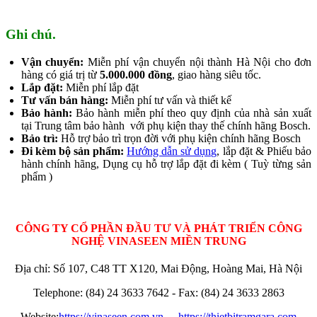
Ghi chú.
Vận chuyển:
Miễn phí vận chuyển nội thành Hà Nội cho đơn
hàng có giá trị từ
5.000.000 đồng
, giao hàng siêu tốc.
Lắp đặt:
Miễn phí lắp đặt
Tư vấn bán hàng:
Miễn phí tư vấn và thiết kế
Bảo hành:
Bảo hành miễn phí theo quy định của nhà sản xuất
tại Trung tâm bảo hành với phụ kiện thay thế chính hãng Bosch.
Bảo trì:
Hỗ trợ bảo trì trọn đời với phụ kiện chính hãng Bosch
Đi kèm bộ sản phẩm:
Hướng dẫn sử dụng
, lắp đặt & Phiếu bảo
hành chính hãng, Dụng cụ hỗ trợ lắp đặt đi kèm ( Tuỳ từng sản
phẩm )
CÔNG TY CỔ PHẦN ĐẦU TƯ VÀ PHÁT TRIỂN CÔNG
NGHỆ VINASEEN MIỀN TRUNG
Địa chỉ: Số 107, C48 TT X120, Mai Động, Hoàng Mai, Hà Nội
Telephone: (84) 24 3633 7642 - Fax: (84) 24 3633 2863
Website:
https://vinaseen.com.vn
-
https://thietbitramgara.com