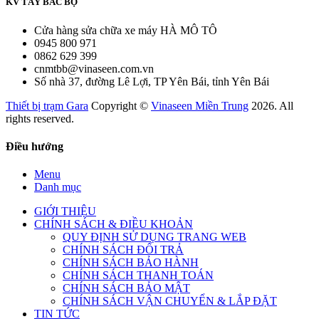
KV TÂY BẮC BỘ
Cửa hàng sửa chữa xe máy HÀ MÔ TÔ
0945 800 971
0862 629 399
cnmtbb@vinaseen.com.vn
Số nhà 37, đường Lê Lợi, TP Yên Bái, tỉnh Yên Bái
Thiết bị trạm Gara
Copyright ©
Vinaseen Miền Trung
2026. All
rights reserved.
Điều hướng
Menu
Danh mục
GIỚI THIỆU
CHÍNH SÁCH & ĐIỀU KHOẢN
QUY ĐỊNH SỬ DỤNG TRANG WEB
CHÍNH SÁCH ĐỔI TRẢ
CHÍNH SÁCH BẢO HÀNH
CHÍNH SÁCH THANH TOÁN
CHÍNH SÁCH BẢO MẬT
CHÍNH SÁCH VẬN CHUYỂN & LẮP ĐẶT
TIN TỨC