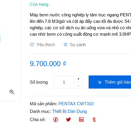
Còn hàng
Máy bơm nước công nghiệp ly tâm trục ngang PENT
lên đến 7.8 M3/giờ và cột áp đẩy cao tối đa được 54.
nghiệp, các cơ sở dịch vụ ăn uống vừa và nhỏ có nh
cao nhờ bơm có công suất động cơ mạnh mẽ 3.0HP
Yêu thích
So sánh
9.700.000 ₫
+
Số lượng
Thêm giỏ hàn
-
Mã sản phẩm:
PENTAX CMT310
Danh mục:
Thiết Bị Dân Dụng
Chia sẻ: