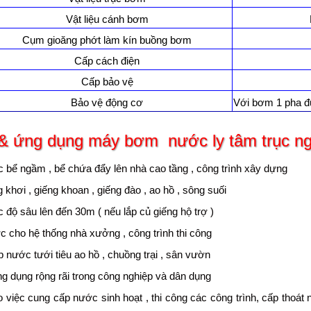
Vật liệu cánh bơm
Cụm gioăng phớt làm kín buồng bơm
Cấp cách điện
Cấp bảo vệ
Bảo vệ động cơ
Với bơm 1 pha đươ
& ứng dụng
máy bơm nước ly tâm trục 
bể ngầm , bể chứa đẩy lên nhà cao tầng , công trình xây dựng
 khơi , giếng khoan , giếng đào , ao hồ , sông suối
độ sâu lên đến 30m ( nếu lắp củ giếng hộ trợ )
 cho hệ thống nhà xưởng , công trình thi công
nước tưới tiêu ao hồ , chuồng trại , sân vườn
 dụng rộng rãi trong công nghiệp và dân dụng
 việc cung cấp nước sinh hoạt , thi công các công trình, cấp thoá