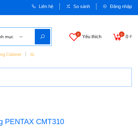
Liên hệ
So sánh
Đăng nhập
0
0
Yêu thích
0 ₫
nh mục
ing Cabinet
tủ
ang PENTAX CMT310