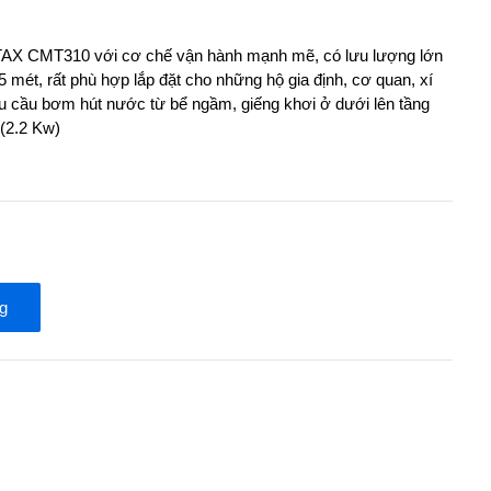
AX CMT310 với cơ chế vận hành mạnh mẽ, có lưu lượng lớn
5 mét, rất phù hợp lắp đặt cho những hộ gia định, cơ quan, xí
u cầu bơm hút nước từ bể ngầm, giếng khơi ở dưới lên tầng
(2.2 Kw)
g