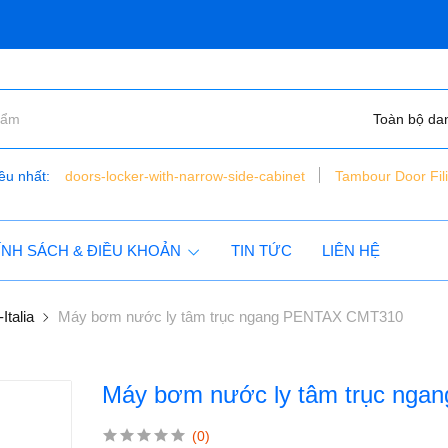
Toàn bộ da
ều nhất:
doors-locker-with-narrow-side-cabinet
Tambour Door Fil
bàn nâng xe máy điện thủy lực - đặt chìm - vns - lift150 - c
tủ dụng cụ 6 ngăn vnsmt6321r - mobile cabinet
ÍNH SÁCH & ĐIỀU KHOẢN
TIN TỨC
LIÊN HỆ
Italia
Máy bơm nước ly tâm trục ngang PENTAX CMT310
Máy bơm nước ly tâm trục ng
(0)