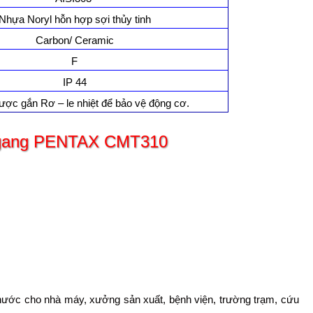
Nhựa Noryl hỗn hợp sợi thủy tinh
Carbon/ Ceramic
F
IP 44
̣c gắn Rơ – le nhiệt để bảo vệ động cơ.
ngang PENTAX CMT310
t nước cho nhà máy, xưởng sản xuất, bệnh viện, trường trạm, cứu