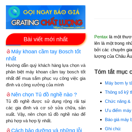
Pentax
là một thươ
Bài viết mới nhất
lên là một trong n
bởi các chuyên gia
Máy khoan cầm tay Bosch tốt
lượng của Châu Âu
nhất
Hướng dẫn quý khách hàng lựa chọn và
Tóm tắt mục 
phân biệt máy khoan cầm tay bosch tốt
nhất để mua sắm phục vụ công việc gia
Máy bơm ly t
đình và công xưởng của mình
Thông số kỹ 
Nên chọn Tủ đồ nghề nào ?
Tủ đồ nghề được sử dụng rộng rãi tại
Chức năng &
các gia đình và cơ sở sửa chữa, sản
Ưu điểm má
xuất. Vậy, nên chọn tủ đồ nghề nào để
Báo giá máy 
phù hợp và hợp lý nhất.
Ghi chú:
Cách bảo dưỡng và những lỗi