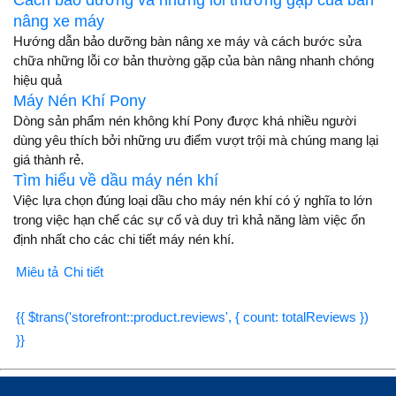
Cách bảo dưỡng và những lỗi thường gặp của bàn
nâng xe máy
Hướng dẫn bảo dưỡng bàn nâng xe máy và cách bước sửa
chữa những lỗi cơ bản thường gặp của bàn nâng nhanh chóng
hiệu quả
Máy Nén Khí Pony
Dòng sản phẩm nén không khí Pony được khá nhiều người
dùng yêu thích bởi những ưu điểm vượt trội mà chúng mang lại
giá thành rẻ.
Tìm hiểu về dầu máy nén khí
Việc lựa chọn đúng loại dầu cho máy nén khí có ý nghĩa to lớn
trong việc hạn chế các sự cố và duy trì khả năng làm việc ổn
định nhất cho các chi tiết máy nén khí.
Miêu tả
Chi tiết
{{ $trans('storefront::product.reviews', { count: totalReviews })
}}