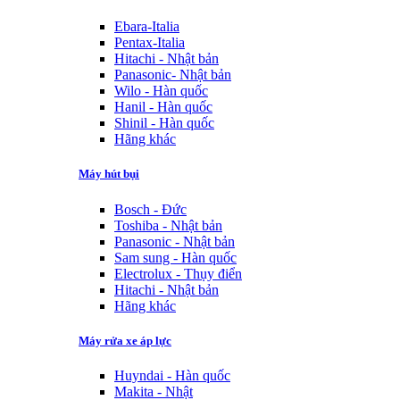
Ebara-Italia
Pentax-Italia
Hitachi - Nhật bản
Panasonic- Nhật bản
Wilo - Hàn quốc
Hanil - Hàn quốc
Shinil - Hàn quốc
Hãng khác
Máy hút bụi
Bosch - Đức
Toshiba - Nhật bản
Panasonic - Nhật bản
Sam sung - Hàn quốc
Electrolux - Thụy điển
Hitachi - Nhật bản
Hãng khác
Máy rửa xe áp lực
Huyndai - Hàn quốc
Makita - Nhật