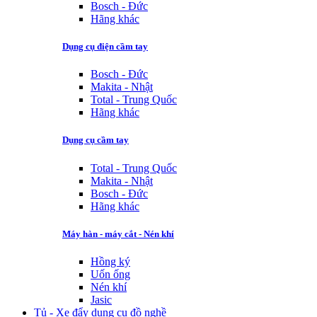
Bosch - Đức
Hãng khác
Dụng cụ điện cầm tay
Bosch - Đức
Makita - Nhật
Total - Trung Quốc
Hãng khác
Dụng cụ cầm tay
Total - Trung Quốc
Makita - Nhật
Bosch - Đức
Hãng khác
Máy hàn - máy cắt - Nén khí
Hồng ký
Uốn ống
Nén khí
Jasic
Tủ - Xe đẩy dụng cụ đồ nghề