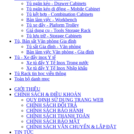
Tủ ngăn kéo - Drawer Cabinets
Tủ ngăn kéo di động – Mobile Cabinet
Tủ kết hợp - Combination Cabinets
Bàn làm việc - Workbench
Tủ xe đẩy - Plaform Trolley
Giá dụng cụ - Tools Storage Rack
Tủ lưu trữ - Storage Cabinets
Tủ, Bàn sắt Văn phòng Gia đình
Tủ sắt Gia đình - Văn phòng
Bàn làm việc Văn phòng - Gia đình
Tủ - Xe đẩy inox Y tế
Xe tủ đẩy Y Tế Inox Trong nước
Xe tủ đẩy Y Tế Inox Nhập khẩu
Tủ Rack tin học viễn thông
Toàn bộ danh mục
GIỚI THIỆU
CHÍNH SÁCH & ĐIỀU KHOẢN
QUY ĐỊNH SỬ DỤNG TRANG WEB
CHÍNH SÁCH ĐỔI TRẢ
CHÍNH SÁCH BẢO HÀNH
CHÍNH SÁCH THANH TOÁN
CHÍNH SÁCH BẢO MẬT
CHÍNH SÁCH VẬN CHUYỂN & LẮP ĐẶT
TIN TỨC