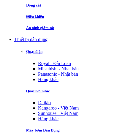
Đóng cắt
Điều khiển
An ninh giám sát
Thiết bị dân dụng
Quạt điện
Royal - Đài Loan
Mitsubishi - Nhật bản
Panasonic - Nhật bản
Hãng khác
Quạt hơi nước
Daikio
Kangaroo - Việt Nam
Sunhouse - Việt Nam
Hãng khác
Máy bơm Dân Dụng