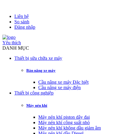
Liên hệ
So sánh
Đăng nhập
Yêu thích
DANH MỤC
Thiết bị sửa chữa xe máy
Bàn nâng xe máy
Cầu nâng xe máy Đặc biệt
Cầu nâng xe máy điện
Thiết bị công nghiệp
Máy nén khí
Máy nén khí piston dây đai
Máy nén khí công suất nhỏ
Máy nén khí không dầu giảm âm
Máy nén khí dầu Diesel