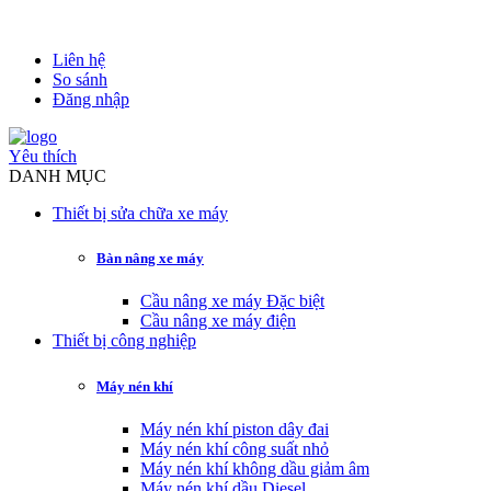
Liên hệ
So sánh
Đăng nhập
Yêu thích
DANH MỤC
Thiết bị sửa chữa xe máy
Bàn nâng xe máy
Cầu nâng xe máy Đặc biệt
Cầu nâng xe máy điện
Thiết bị công nghiệp
Máy nén khí
Máy nén khí piston dây đai
Máy nén khí công suất nhỏ
Máy nén khí không dầu giảm âm
Máy nén khí dầu Diesel