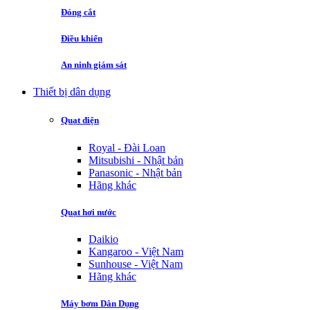
Đóng cắt
Điều khiển
An ninh giám sát
Thiết bị dân dụng
Quạt điện
Royal - Đài Loan
Mitsubishi - Nhật bản
Panasonic - Nhật bản
Hãng khác
Quạt hơi nước
Daikio
Kangaroo - Việt Nam
Sunhouse - Việt Nam
Hãng khác
Máy bơm Dân Dụng