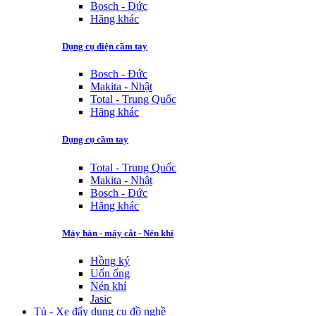
Bosch - Đức
Hãng khác
Dụng cụ điện cầm tay
Bosch - Đức
Makita - Nhật
Total - Trung Quốc
Hãng khác
Dụng cụ cầm tay
Total - Trung Quốc
Makita - Nhật
Bosch - Đức
Hãng khác
Máy hàn - máy cắt - Nén khí
Hồng ký
Uốn ống
Nén khí
Jasic
Tủ - Xe đẩy dụng cụ đồ nghề