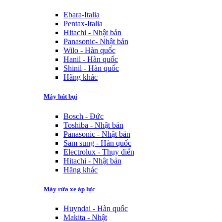
Ebara-Italia
Pentax-Italia
Hitachi - Nhật bản
Panasonic- Nhật bản
Wilo - Hàn quốc
Hanil - Hàn quốc
Shinil - Hàn quốc
Hãng khác
Máy hút bụi
Bosch - Đức
Toshiba - Nhật bản
Panasonic - Nhật bản
Sam sung - Hàn quốc
Electrolux - Thụy điển
Hitachi - Nhật bản
Hãng khác
Máy rửa xe áp lực
Huyndai - Hàn quốc
Makita - Nhật