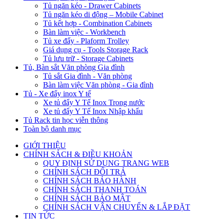
Tủ ngăn kéo - Drawer Cabinets
Tủ ngăn kéo di động – Mobile Cabinet
Tủ kết hợp - Combination Cabinets
Bàn làm việc - Workbench
Tủ xe đẩy - Plaform Trolley
Giá dụng cụ - Tools Storage Rack
Tủ lưu trữ - Storage Cabinets
Tủ, Bàn sắt Văn phòng Gia đình
Tủ sắt Gia đình - Văn phòng
Bàn làm việc Văn phòng - Gia đình
Tủ - Xe đẩy inox Y tế
Xe tủ đẩy Y Tế Inox Trong nước
Xe tủ đẩy Y Tế Inox Nhập khẩu
Tủ Rack tin học viễn thông
Toàn bộ danh mục
GIỚI THIỆU
CHÍNH SÁCH & ĐIỀU KHOẢN
QUY ĐỊNH SỬ DỤNG TRANG WEB
CHÍNH SÁCH ĐỔI TRẢ
CHÍNH SÁCH BẢO HÀNH
CHÍNH SÁCH THANH TOÁN
CHÍNH SÁCH BẢO MẬT
CHÍNH SÁCH VẬN CHUYỂN & LẮP ĐẶT
TIN TỨC