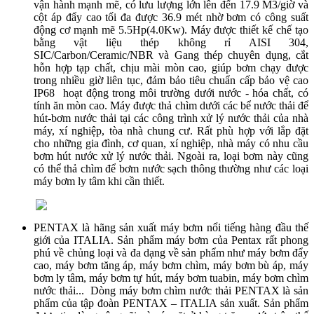
vận hành mạnh mẽ, có lưu lượng lớn lên đến 17.9 M3/giờ và
cột áp đẩy cao tối đa được 36.9 mét nhờ bơm có công suất
động cơ mạnh mẽ 5.5Hp(4.0Kw). Máy được thiết kế chế tạo
bằng vật liệu thép không rỉ AISI 304,
SIC/Carbon/Ceramic/NBR và Gang thép chuyên dụng, cắt
hỗn hợp tạp chất, chịu mài mòn cao, giúp bơm chạy được
trong nhiều giờ liên tục, đảm bảo tiêu chuẩn cấp bảo vệ cao
IP68 hoạt động trong môi trường dưới nước - hóa chất, có
tính ăn mòn cao. Máy được thả chìm dưới các bể nước thải để
hút-bơm nước thải tại các công trình xử lý nước thải của nhà
máy, xí nghiệp, tòa nhà chung cư. Rất phù hợp với lắp đặt
cho những gia đình, cơ quan, xí nghiệp, nhà máy có nhu cầu
bơm hút nước xử lý nước thải. Ngoài ra, loại bơm này cũng
có thể thả chìm để bơm nước sạch thông thường như các loại
máy bơm ly tâm khi cần thiết.
PENTAX là hãng sản xuất máy bơm nổi tiếng hàng đầu thế
giới của ITALIA. Sản phẩm máy bơm của Pentax rất phong
phú về chủng loại và đa dạng về sản phẩm như máy bơm đẩy
cao, máy bơm tăng áp, máy bơm chìm, máy bơm bù áp, máy
bơm ly tâm, máy bơm tự hút, máy bơm tuabin, máy bơm chìm
nước thải... Dòng máy bơm chìm nước thải PENTAX là sản
phẩm của tập đoàn PENTAX – ITALIA sản xuất. Sản phẩm