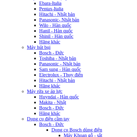
Ebara-Italia
Pentax-Italia
Hitachi - Nhật bản
Panasonic- Nhật bản
Wilo - Hàn quốc
Hanil - Hàn quốc
Shinil - Hàn quốc
Hãng khác
Máy hút bụi
Bosch - Đức
Toshiba - Nhật bản
Panasonic - Nhật bản
Sam sung - Hàn quốc
Electrolux - Thụy điển
Hitachi - Nhật bản
Hãng khác
Máy rửa xe áp lực
Huyndai - Hàn quốc
Makita - Nhật
Bosch - Đức
Hãng khác
Dụng cụ điện cầm tay
Bosch - Đức
Dụng cụ Bosch dùng điện
Máy Khoan gỗ - sắt