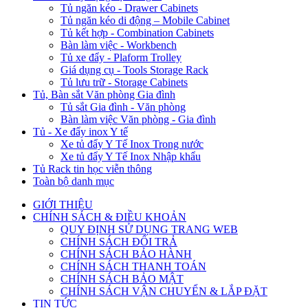
Tủ ngăn kéo - Drawer Cabinets
Tủ ngăn kéo di động – Mobile Cabinet
Tủ kết hợp - Combination Cabinets
Bàn làm việc - Workbench
Tủ xe đẩy - Plaform Trolley
Giá dụng cụ - Tools Storage Rack
Tủ lưu trữ - Storage Cabinets
Tủ, Bàn sắt Văn phòng Gia đình
Tủ sắt Gia đình - Văn phòng
Bàn làm việc Văn phòng - Gia đình
Tủ - Xe đẩy inox Y tế
Xe tủ đẩy Y Tế Inox Trong nước
Xe tủ đẩy Y Tế Inox Nhập khẩu
Tủ Rack tin học viễn thông
Toàn bộ danh mục
GIỚI THIỆU
CHÍNH SÁCH & ĐIỀU KHOẢN
QUY ĐỊNH SỬ DỤNG TRANG WEB
CHÍNH SÁCH ĐỔI TRẢ
CHÍNH SÁCH BẢO HÀNH
CHÍNH SÁCH THANH TOÁN
CHÍNH SÁCH BẢO MẬT
CHÍNH SÁCH VẬN CHUYỂN & LẮP ĐẶT
TIN TỨC