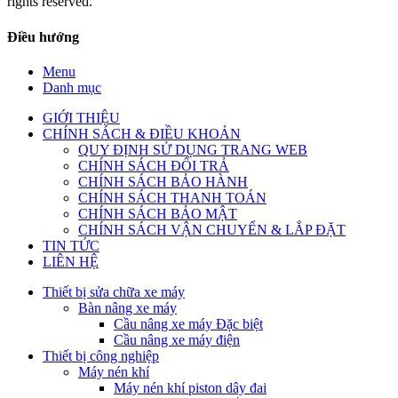
rights reserved.
Điều hướng
Menu
Danh mục
GIỚI THIỆU
CHÍNH SÁCH & ĐIỀU KHOẢN
QUY ĐỊNH SỬ DỤNG TRANG WEB
CHÍNH SÁCH ĐỔI TRẢ
CHÍNH SÁCH BẢO HÀNH
CHÍNH SÁCH THANH TOÁN
CHÍNH SÁCH BẢO MẬT
CHÍNH SÁCH VẬN CHUYỂN & LẮP ĐẶT
TIN TỨC
LIÊN HỆ
Thiết bị sửa chữa xe máy
Bàn nâng xe máy
Cầu nâng xe máy Đặc biệt
Cầu nâng xe máy điện
Thiết bị công nghiệp
Máy nén khí
Máy nén khí piston dây đai