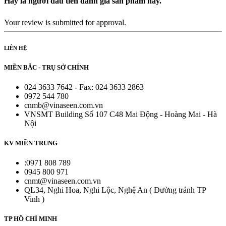
Hãy là người đầu tiên đánh giá sản phẩm này.
Your review is submitted for approval.
LIÊN HỆ
MIỀN BẮC - TRỤ SỞ CHÍNH
024 3633 7642 - Fax: 024 3633 2863
0972 544 780
cnmb@vinaseen.com.vn
VNSMT Building Số 107 C48 Mai Động - Hoàng Mai - Hà
Nội
KV MIỀN TRUNG
:0971 808 789
0945 800 971
cnmt@vinaseen.com.vn
QL34, Nghi Hoa, Nghi Lộc, Nghệ An ( Đường tránh TP
Vinh )
TP HỒ CHÍ MINH