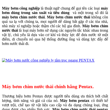
Máy bơm công nghiệp
là thuật ngữ chung để gọi tên các loại
máy
bơm dùng trong sản xuất và tiêu dùng
và một trong số đó là
máy bơm chìm nước thải
.
Máy bơm chìm nước thải
không còn
quá xa lạ với chúng ta, mọi người dễ dàng bắt gặp ở các tòa nhà,
nhà máy xí nghiệp hoặc thậm chí các hộ gia đình.
Máy bơm chìm
nước thải
là loại máy bơm sử dụng các nguyên tắc khác nhau trong
vật lý, chủ yếu là dựa vào cơ khí và thủy lực để đưa nước từ một
điểm, di chuyển nó qua hệ thống đường ống và dùng lực đẩy để
bơm nước thải đi.
Máy bơm chìm nước thải chính hãng Pentax.
Thương hiệu bơm Pentax được người tiêu dùng ưa thích bới chất
lượng, tính năng và giá cả của nó.
Máy bơm pentax
có thiết kế
vượt trội, chế tạo từ vật liệu cao cấp và đa dạng chủng loại, ứng
dụng được cho nhiều lĩnh vực.
Máy bơm chìm nước thải pentax