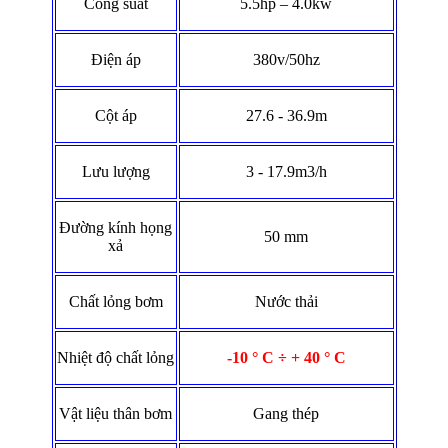
Công suất
5.5hp – 4.0kw
Điện áp
380v/50hz
Cột áp
27.6 - 36.9m
Lưu lượng
3 - 17.9m3/h
Đường kính họng
50 mm
xả
Chất lỏng bơm
Nước thải
Nhiệt độ chất lỏng
-10 ° C ÷ +
4
0 ° C
Vật liệu thân bơm
Gang thép