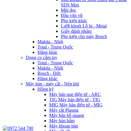
SDS Max
Mũi đục
Đầu vặn vít
Phụ kiện khác
Lưỡi khoét Lỗ bi - Metal
Giấy đánh nhám
Phụ kiện cho máy Bosch
Makita - Nhật
Total - Trung Quốc
Hãng khác
Dụng cụ cầm tay
Total - Trung Quốc
Makita - Nhật
Bosch - Đức
Hãng khác
Máy hàn - máy cắt - Nén khí
Hồng ký
Máy hàn que điện tử - ARC
TIG Máy hàn điện tử - TIG
MIG Máy hàn điện tử - MIG
Máy cắt Plasma
Máy hàn hồ quang
Máy hàn bẩm
Máy khoan bàn