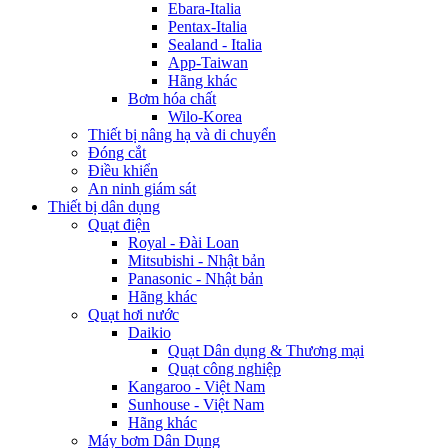
Ebara-Italia
Pentax-Italia
Sealand - Italia
App-Taiwan
Hãng khác
Bơm hóa chất
Wilo-Korea
Thiết bị nâng hạ và di chuyển
Đóng cắt
Điều khiển
An ninh giám sát
Thiết bị dân dụng
Quạt điện
Royal - Đài Loan
Mitsubishi - Nhật bản
Panasonic - Nhật bản
Hãng khác
Quạt hơi nước
Daikio
Quạt Dân dụng & Thương mại
Quạt công nghiệp
Kangaroo - Việt Nam
Sunhouse - Việt Nam
Hãng khác
Máy bơm Dân Dụng