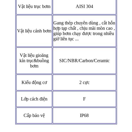
Vật liệu trục bơm
AISI 304
Gang thép chuyên dùng , cắt hỗn
hợp tạp chất , chịu mài mòn cao ,
Vật liệu cánh bơm
giúp bơm chạy được trong nhiều
giờ liên tục ...
Vật liệu gioăng
kín trục&buồng
SIC/NBR/Carbon/Ceramic
bơm
Kiểu động cơ
2 cực
Lớp cách điện
F
Cấp bảo vệ
IP68