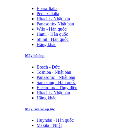
Ebara-Italia
Pentax-Italia
Hitachi - Nhật bản
Panasonic- Nhật bản
Wilo - Hàn quốc
Hanil - Hàn quốc
Shinil - Hàn quốc
Hãng khác
Máy hút bụi
Bosch - Đức
Toshiba - Nhật bản
Panasonic - Nhật bản
Sam sung - Hàn quốc
Electrolux - Thụy điển
Hitachi - Nhật bản
Hãng khác
Máy rửa xe áp lực
Huyndai - Hàn quốc
Makita - Nhật