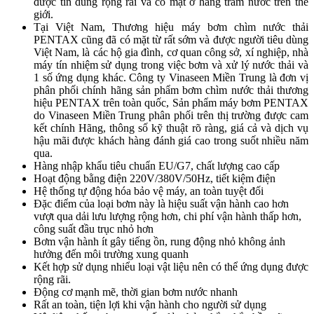
được tin dùng rộng rãi và có mặt ở hàng trăm nước trên thế
giới.
Tại Việt Nam, Thương hiệu máy bơm chìm nước thải
PENTAX cũng đã có mặt từ rất sớm và được người tiêu dùng
Việt Nam, là các hộ gia đình, cơ quan công sở, xí nghiệp, nhà
máy tín nhiệm sử dụng trong việc bơm và xử lý nước thải và
1 số ứng dụng khác. Công ty Vinaseen Miền Trung là đơn vị
phân phối chính hãng sản phẩm bơm chìm nước thải thương
hiệu PENTAX trên toàn quốc, Sản phẩm máy bơm PENTAX
do Vinaseen Miền Trung phân phối trên thị trường được cam
kết chính Hãng, thông số kỹ thuật rõ ràng, giá cả và dịch vụ
hậu mãi được khách hàng đánh giá cao trong suốt nhiều năm
qua.
Hàng nhập khẩu tiêu chuẩn EU/G7, chất lượng cao cấp
Hoạt động bằng điện 220V/380V/50Hz, tiết kiệm điện
Hệ thống tự động hóa bảo vệ máy, an toàn tuyệt đối
Đặc điểm của loại bơm này là hiệu suất vận hành cao hơn
vượt qua dải lưu lượng rộng hơn, chi phí vận hành thấp hơn,
công suất đầu trục nhỏ hơn
Bơm vận hành ít gây tiếng ồn, rung động nhỏ không ảnh
hưởng đến môi trường xung quanh
Kết hợp sử dụng nhiểu loại vật liệu nên có thể ứng dụng được
rộng rãi.​
Động cơ mạnh mẽ, thời gian bơm nước nhanh
Rất an toàn, tiện lợi khi vận hành cho người sử dụng