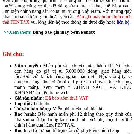
Bên cạnh đó, trong quá trình sử dụng nến có bất kỳ sự cố nào thì
người dùng cũng có thể dễ dàng sửa chữa và thay thế bằng cách
linh kiện chính hãng sẵn có tại thị trường Việt Nam.
Với những quý
khách mua số lượng lớn hoặc yêu cầu
Báo giá máy bơm chìm nước
thải PENTAX
vui lòng liên hệ theo thông tin dưới đây hoặc
liên hệ
.
>>Xem thêm:
Bảng báo giá máy bơm Pentax
Ghi chú:
Vận chuyển:
Miễn phí vận chuyển nội thành Hà Nội cho
đơn hàng có giá trị từ 5.000.000 đồng, giao hàng siêu
tốc. Đối với khách hàng ngoại thành Hà Nội: Công ty sẽ
chuyển hàng tận nơi (mọi chi phí vận chuyển khách hàng
thanh toán). Xem thêm " CHÍNH SÁCH VÀ ĐIỀU
KHOẢN" có trên trang web
Giá sản phẩm:
Đã bao gồm thuế VAT
Lắp đặt:
Tính phí
Tư vấn bán hàng:
Miễn phí tư vấn và thiết kế
Bảo hành:
Bảo hành miễn phí 12 tháng theo quy định của
nhà sản xuất tại Trung tâm bảo hành với phụ kiện thay thế
chính hãng của hãng PENTAX.
Bảo trì:
Hỗ trợ bảo trì trọn đời với phụ kiện chính hãng