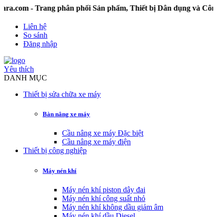
 - Trang phân phối Sản phẩm, Thiết bị Dân dụng và Công ngh
Liên hệ
So sánh
Đăng nhập
Yêu thích
DANH MỤC
Thiết bị sửa chữa xe máy
Bàn nâng xe máy
Cầu nâng xe máy Đặc biệt
Cầu nâng xe máy điện
Thiết bị công nghiệp
Máy nén khí
Máy nén khí piston dây đai
Máy nén khí công suất nhỏ
Máy nén khí không dầu giảm âm
Máy nén khí dầu Diesel