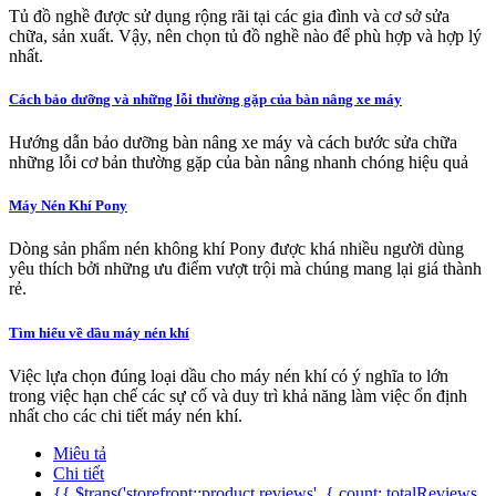
Tủ đồ nghề được sử dụng rộng rãi tại các gia đình và cơ sở sửa
chữa, sản xuất. Vậy, nên chọn tủ đồ nghề nào để phù hợp và hợp lý
nhất.
Cách bảo dưỡng và những lỗi thường gặp của bàn nâng xe máy
Hướng dẫn bảo dưỡng bàn nâng xe máy và cách bước sửa chữa
những lỗi cơ bản thường gặp của bàn nâng nhanh chóng hiệu quả
Máy Nén Khí Pony
Dòng sản phẩm nén không khí Pony được khá nhiều người dùng
yêu thích bởi những ưu điểm vượt trội mà chúng mang lại giá thành
rẻ.
Tìm hiểu về dầu máy nén khí
Việc lựa chọn đúng loại dầu cho máy nén khí có ý nghĩa to lớn
trong việc hạn chế các sự cố và duy trì khả năng làm việc ổn định
nhất cho các chi tiết máy nén khí.
Miêu tả
Chi tiết
{{ $trans('storefront::product.reviews', { count: totalReviews