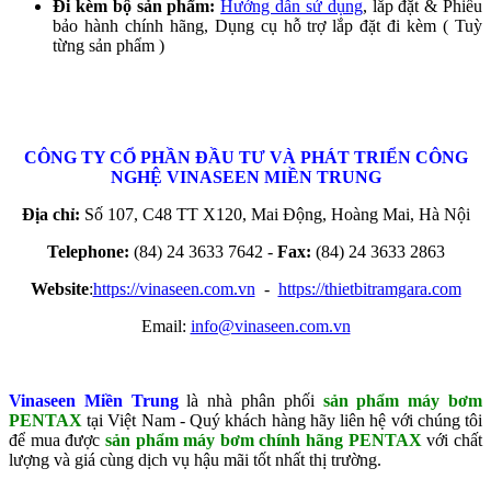
Đi kèm bộ sản phẩm:
Hướng dẫn sử dụng
, lắp đặt & Phiếu
bảo hành chính hãng, Dụng cụ hỗ trợ lắp đặt đi kèm ( Tuỳ
từng sản phẩm )
CÔNG TY CỔ PHẦN ĐẦU TƯ VÀ PHÁT TRIỂN CÔNG
NGHỆ
VINASEEN MIỀN TRUNG
Địa chỉ:
Số 107, C48 TT X120, Mai Động, Hoàng Mai, Hà Nội
Telephone:
(84) 24 3633 7642 -
Fax:
(84) 24 3633 2863
Website
:
https://vinaseen.com.vn
-
https://thietbitramgara.com
Email:
info@vinaseen.com.vn
Vinaseen Miền Trung
là nhà phân phối
sản phẩm máy bơm
PENTAX
tại Việt Nam - Quý khách hàng hãy liên hệ với chúng tôi
để mua được
sản phẩm máy bơm
chính hãng PENTAX
với chất
lượng và giá cùng dịch vụ hậu mãi tốt nhất thị trường.