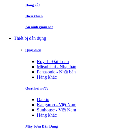
Đóng cắt
Điều khiển
An ninh giám sát
Thiết bị dân dụng
Quạt điện
Royal - Đài Loan
Mitsubishi - Nhật bản
Panasonic - Nhật bản
Hãng khác
Quạt hơi nước
Daikio
Kangaroo - Việt Nam
Sunhouse - Việt Nam
Hãng khác
Máy bơm Dân Dụng