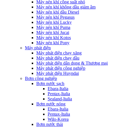
Máy nén khí công suất nhỏ
Máy nén khí không dầu giảm âm
Máy nén khí dầu Diesel
Máy nén khí Pegasus
Máy nén khí Lucky
Máy nén khí Puma
Máy nén khí Jucai
Máy nén khí Kotos
Máy nén khí Pony
Máy phát điện
Máy phát điện chạy xăng
Máy phát điện chạy dầu
Máy phát điện dân dụng & Thương mại
Máy phát điện công nghiệp
Máy phát điện Huyndai
Bơm công nghiệp
Bơm nước sạch
Ebara-Italia
Pentax-Italia
Sealand-Italia
Bơm nước nóng
Ebara-Italia
Pentax-Italia
Wilo-Korea
Bơm nước thải