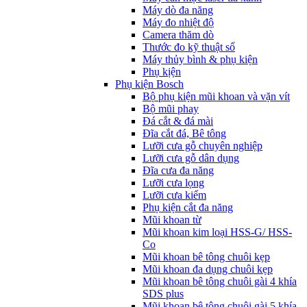
Máy dò đa năng
Máy đo nhiệt độ
Camera thăm dò
Thước đo kỹ thuật số
Máy thủy bình & phụ kiện
Phụ kịện
Phụ kiện Bosch
Bộ phụ kiện mũi khoan và vặn vít
Bộ mũi phay
Đá cắt & đá mài
Đĩa cắt đá, Bê tông
Lưỡi cưa gỗ chuyên nghiệp
Lưỡi cưa gỗ dân dụng
Đĩa cưa đa năng
Lưỡi cưa lọng
Lưỡi cưa kiếm
Phụ kiện cắt đa năng
Mũi khoan từ
Mũi khoan kim loại HSS-G/ HSS-
Co
Mũi khoan bê tông chuôi kẹp
Mũi khoan đa dụng chuôi kẹp
Mũi khoan bê tông chuôi gài 4 khía
SDS plus
Mũi khoan bê tông chuôi gài 5 khía