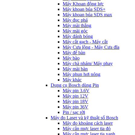
Máy Khoan động lực
Máy khoan búa SDS+
Máy khoan búa SDS max
Máy đục phá
Máy mài thẳng
Máy mài góc
Máy đánh bóng
Máy cắt gạch - Máy cắt
Máy Cưa lộng - Máy Cưa đĩa
Máy để bàn
Máy bào
Máy chà nhám/ Máy phay
Máy mài bàn
Máy phun hơi nóng
Máy khác
Dụng cụ Bosch dùng Pin
Máy pin 3.6V
Máy pin 12V
Máy pin 18V
Máy pin 36V
Pin / sạc rời
Máy đo Laser và kỹ thuật số Bosch
Máy đo khoảng cách laser
Máy cân mực laser tia đỏ
Máy cân mực laser tia xanh