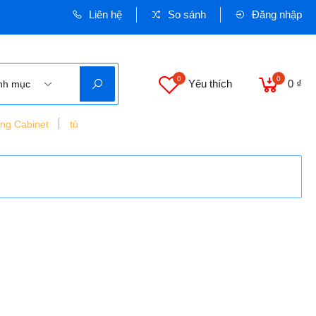
Liên hệ
So sánh
Đăng nhập
0
0
Yêu thích
0 ₫
nh mục
ing Cabinet
tủ