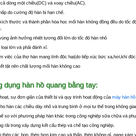
cả dòng một chiều(DC) và xoay chiều(AC).
hấp do cường độ hàn bị hạn chế.
kích thước và thành phần hóa học mối hàn không đồng đều do tốc độ
.
vùng ảnh hưởng nhiệt tương đối lớn do tốc độ hàn nhỏ
loại lớn và phải đánh xỉ.
àm việc của thợ hàn mang tính độc hại(do tiếp xúc bức xạ,hơi,khí độc
ết tật nên chất lượng mối hàn không cao
 dụng hàn hồ quang bằng tay:
 hoạt, sự đơn giản của thiết bị và quy trình hoạt động của
máy hàn hồ
ho hàn các chiều dày nhỏ và trung bình ở mọi tư thế trong không gia
ế so với phương pháp hàn khác trong công nghiệp sữa chữa và phụ
g rãi trong xây dựng kết cấu thép và chế tạo công nghiệp.
thép các bon, thép hợp kim cao và thấp, thép không gỉ, gang xám v