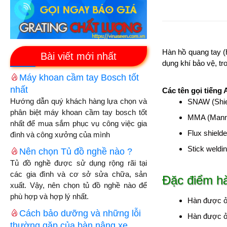
Hàn hồ quang tay (
Bài viết mới nhất
dụng khí bảo vệ, tr
Máy khoan cầm tay Bosch tốt
nhất
Các tên gọi tiếng 
Hướng dẫn quý khách hàng lựa chọn và
SNAW (Shiel
phân biệt máy khoan cầm tay bosch tốt
MMA (Mannu
nhất để mua sắm phục vụ công việc gia
Flux shield
đình và công xưởng của mình
Stick weldi
Nên chọn Tủ đồ nghề nào ?
Tủ đồ nghề được sử dụng rộng rãi tại
các gia đình và cơ sở sửa chữa, sản
Đặc điểm hà
xuất. Vậy, nên chọn tủ đồ nghề nào để
phù hợp và hợp lý nhất.
Hàn được ở 
Cách bảo dưỡng và những lỗi
Hàn được ở 
thường gặp của bàn nâng xe