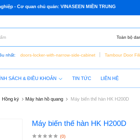
p - Cơ quan chủ quản: VINASEEN MIỀN TRUNG
Toàn bộ da
ều nhất:
doors-locker-with-narrow-side-cabinet
Tambour Door Fil
bàn nâng xe máy điện thủy lực - đặt chìm - vns - lift150 - c
tủ dụng cụ 6 ngăn vnsmt6321r - mobile cabinet
ÍNH SÁCH & ĐIỀU KHOẢN
TIN TỨC
LIÊN HỆ
Hồng ký
Máy hàn hồ quang
Máy biến thế hàn HK H200D
Máy biến thế hàn HK H200D
(0)