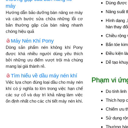
Dùng được 
máy
Năng suất t
Hướng dẫn bảo dưỡng bàn nâng xe máy
và cách bước sửa chữa những lỗi cơ
Hình dạng ,
bản thường gặp của bàn nâng nhanh
hàn thay đổi
chóng hiệu quả
Chiều rộng 
Máy Nén Khí Pony
Bắn tóe kim 
Dòng sản phẩm nén không khí Pony
Điều kiện l
được khá nhiều người dùng yêu thích
bởi những ưu điểm vượt trội mà chúng
Dễ tạo khuy
mang lại giá thành rẻ.
Tìm hiểu về dầu máy nén khí
Phạm vi ứng
Việc lựa chọn đúng loại dầu cho máy nén
khí có ý nghĩa to lớn trong việc hạn chế
Do tính linh
các sự cố và duy trì khả năng làm việc
Thích hợp c
ổn định nhất cho các chi tiết máy nén khí.
Chiếm ưu th
Sử dụng rộn
Thường hàn 