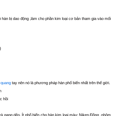
 hàn bị dao động ,làm cho phần kim loại cơ bản tham gia vào mối
)
 quang
tay nên nó là phương pháp hàn phổ biến nhất trên thế giới.
n
c hồi
à gang dẻo. Ít phổ biến cho hàn kim loại màu: Niken,Đồng ,nhôm