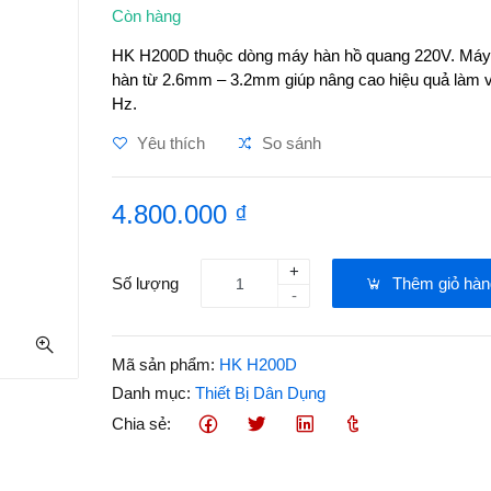
Còn hàng
HK H200D thuộc dòng máy hàn hồ quang 220V. Máy 
hàn từ 2.6mm – 3.2mm giúp nâng cao hiệu quả làm vi
Hz.
Yêu thích
So sánh
4.800.000 ₫
+
Số lượng
Thêm giỏ hàn
-
Mã sản phẩm:
HK H200D
Danh mục:
Thiết Bị Dân Dụng
Chia sẻ: