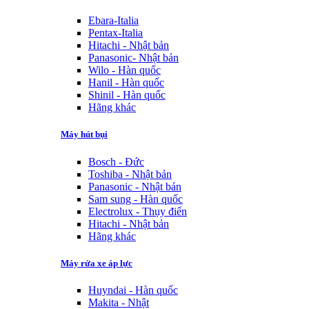
Ebara-Italia
Pentax-Italia
Hitachi - Nhật bản
Panasonic- Nhật bản
Wilo - Hàn quốc
Hanil - Hàn quốc
Shinil - Hàn quốc
Hãng khác
Máy hút bụi
Bosch - Đức
Toshiba - Nhật bản
Panasonic - Nhật bản
Sam sung - Hàn quốc
Electrolux - Thụy điển
Hitachi - Nhật bản
Hãng khác
Máy rửa xe áp lực
Huyndai - Hàn quốc
Makita - Nhật