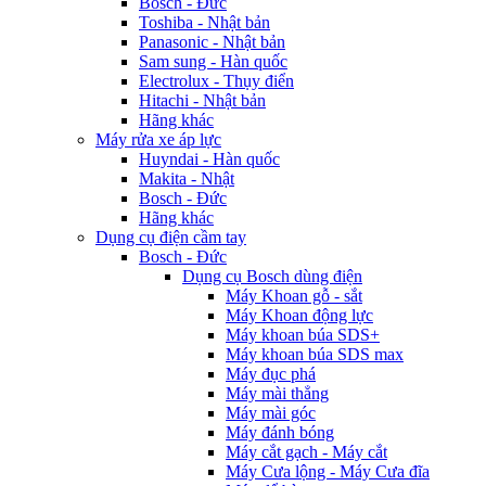
Bosch - Đức
Toshiba - Nhật bản
Panasonic - Nhật bản
Sam sung - Hàn quốc
Electrolux - Thụy điển
Hitachi - Nhật bản
Hãng khác
Máy rửa xe áp lực
Huyndai - Hàn quốc
Makita - Nhật
Bosch - Đức
Hãng khác
Dụng cụ điện cầm tay
Bosch - Đức
Dụng cụ Bosch dùng điện
Máy Khoan gỗ - sắt
Máy Khoan động lực
Máy khoan búa SDS+
Máy khoan búa SDS max
Máy đục phá
Máy mài thẳng
Máy mài góc
Máy đánh bóng
Máy cắt gạch - Máy cắt
Máy Cưa lộng - Máy Cưa đĩa