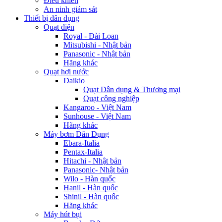
Điều khiển
An ninh giám sát
Thiết bị dân dụng
Quạt điện
Royal - Đài Loan
Mitsubishi - Nhật bản
Panasonic - Nhật bản
Hãng khác
Quạt hơi nước
Daikio
Quạt Dân dụng & Thương mại
Quạt công nghiệp
Kangaroo - Việt Nam
Sunhouse - Việt Nam
Hãng khác
Máy bơm Dân Dụng
Ebara-Italia
Pentax-Italia
Hitachi - Nhật bản
Panasonic- Nhật bản
Wilo - Hàn quốc
Hanil - Hàn quốc
Shinil - Hàn quốc
Hãng khác
Máy hút bụi