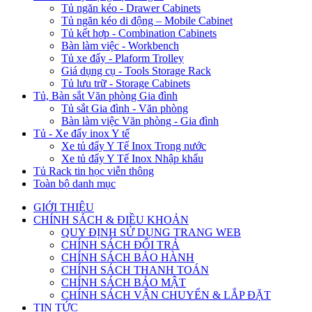
Tủ ngăn kéo - Drawer Cabinets
Tủ ngăn kéo di động – Mobile Cabinet
Tủ kết hợp - Combination Cabinets
Bàn làm việc - Workbench
Tủ xe đẩy - Plaform Trolley
Giá dụng cụ - Tools Storage Rack
Tủ lưu trữ - Storage Cabinets
Tủ, Bàn sắt Văn phòng Gia đình
Tủ sắt Gia đình - Văn phòng
Bàn làm việc Văn phòng - Gia đình
Tủ - Xe đẩy inox Y tế
Xe tủ đẩy Y Tế Inox Trong nước
Xe tủ đẩy Y Tế Inox Nhập khẩu
Tủ Rack tin học viễn thông
Toàn bộ danh mục
GIỚI THIỆU
CHÍNH SÁCH & ĐIỀU KHOẢN
QUY ĐỊNH SỬ DỤNG TRANG WEB
CHÍNH SÁCH ĐỔI TRẢ
CHÍNH SÁCH BẢO HÀNH
CHÍNH SÁCH THANH TOÁN
CHÍNH SÁCH BẢO MẬT
CHÍNH SÁCH VẬN CHUYỂN & LẮP ĐẶT
TIN TỨC