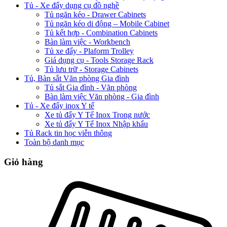
Tủ - Xe đẩy dụng cụ đồ nghề
Tủ ngăn kéo - Drawer Cabinets
Tủ ngăn kéo di động – Mobile Cabinet
Tủ kết hợp - Combination Cabinets
Bàn làm việc - Workbench
Tủ xe đẩy - Plaform Trolley
Giá dụng cụ - Tools Storage Rack
Tủ lưu trữ - Storage Cabinets
Tủ, Bàn sắt Văn phòng Gia đình
Tủ sắt Gia đình - Văn phòng
Bàn làm việc Văn phòng - Gia đình
Tủ - Xe đẩy inox Y tế
Xe tủ đẩy Y Tế Inox Trong nước
Xe tủ đẩy Y Tế Inox Nhập khẩu
Tủ Rack tin học viễn thông
Toàn bộ danh mục
Giỏ hàng