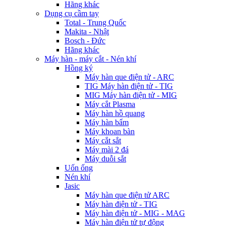
Hãng khác
Dụng cụ cầm tay
Total - Trung Quốc
Makita - Nhật
Bosch - Đức
Hãng khác
Máy hàn - máy cắt - Nén khí
Hồng ký
Máy hàn que điện tử - ARC
TIG Máy hàn điện tử - TIG
MIG Máy hàn điện tử - MIG
Máy cắt Plasma
Máy hàn hồ quang
Máy hàn bẩm
Máy khoan bàn
Máy cắt sắt
Máy mài 2 đá
Máy duỗi sắt
Uốn ống
Nén khí
Jasic
Máy hàn que điện tử ARC
Máy hàn điện tử - TIG
Máy hàn điện tử - MIG - MAG
Máy hàn điện tử tự động