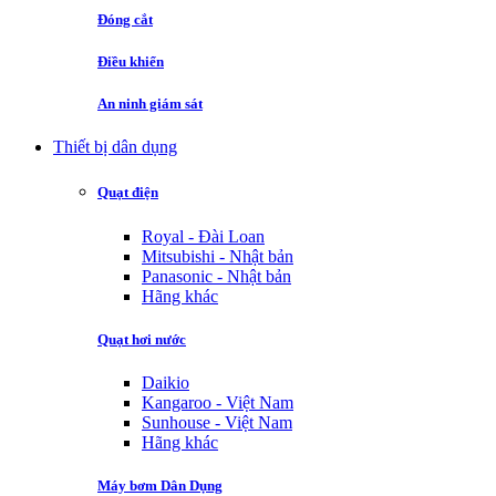
Đóng cắt
Điều khiển
An ninh giám sát
Thiết bị dân dụng
Quạt điện
Royal - Đài Loan
Mitsubishi - Nhật bản
Panasonic - Nhật bản
Hãng khác
Quạt hơi nước
Daikio
Kangaroo - Việt Nam
Sunhouse - Việt Nam
Hãng khác
Máy bơm Dân Dụng