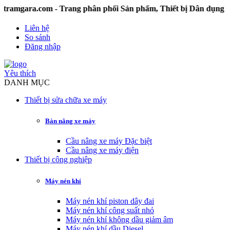
ara.com - Trang phân phối Sản phẩm, Thiết bị Dân dụng và 
Liên hệ
So sánh
Đăng nhập
Yêu thích
DANH MỤC
Thiết bị sửa chữa xe máy
Bàn nâng xe máy
Cầu nâng xe máy Đặc biệt
Cầu nâng xe máy điện
Thiết bị công nghiệp
Máy nén khí
Máy nén khí piston dây đai
Máy nén khí công suất nhỏ
Máy nén khí không dầu giảm âm
Máy nén khí dầu Diesel