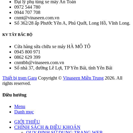
Đại lý phụ tùng xe máy An Toàn
0972 544 780
0944 707 708
cnmt@vinaseen.com.vn
Số 362/28 ấp Phước Yên A, Phú Quới, Long Hồ, Vĩnh Long.
KV TÂY BẮC BỘ
Cửa hàng sửa chữa xe máy HÀ MÔ TÔ
0945 800 971
0862 629 399
cnmtbb@vinaseen.com.vn
Số nhà 37, đường Lê Lợi, TP Yên Bái, tỉnh Yên Bái
Thiết bị trạm Gara
Copyright ©
Vinaseen Miền Trung
2026. All
rights reserved.
Điều hướng
Menu
Danh mục
GIỚI THIỆU
CHÍNH SÁCH & ĐIỀU KHOẢN
QUY ĐỊNH SỬ DỤNG TRANG WEB