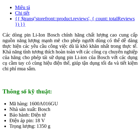
Miêu tả
Chi tiết
{{ $trans('storefront::product.reviews', { count: totalReviews
}) }}
Các dòng pin Li-Ion Bosch chính hãng chất lượng cao cung cấp
nguồn năng lượng mạnh mẽ cho phép người dùng có thể dễ dàng
thực hiện các yêu cầu công việc dù là khó khăn nhất trong thực tế.
Khả năng tính tương thích hoàn toàn với các công cụ chuyên nghiệp
của hãng cho phép tái sử dụng pin Li-ion của Bosch với các dụng
cụ cầm tay có cùng hiệu điện thế, giúp tận dụng tối đa và tiết kiệm
chi phí mua sắm.
Thông số kỹ thuật:
Mã hàng: 1600A016GU
Nhà sản xuất: Bosch
Bảo hành: Điện tử
Điện áp pin: 18 V
Trọng lượng: 1350 g