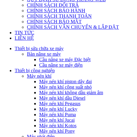
CHÍNH SÁCH ĐỔI TRẢ
CHÍNH SÁCH BẢO HÀNH
CHÍNH SÁCH THANH TOÁN
CHÍNH SÁCH BẢO MẬT
CHÍNH SÁCH VẬN CHUYỂN & LẮP ĐẶT
TIN TỨC
LIÊN HỆ
Thiết bị sửa chữa xe máy
Bàn nâng xe máy
Cầu nâng xe máy Đặc biệt
Cầu nâng xe máy điện
Thiết bị công nghiệp
Máy nén khí
Máy nén khí piston dây đai
Máy nén khí công suất nhỏ
Máy nén khí không dầu giảm âm
Máy nén khí dầu Diesel
Máy nén khí Pegasus
Máy nén khí Lucky
Máy nén khí Puma
Máy nén khí Jucai
Máy nén khí Kotos
Máy nén khí Pony
Máy phát điện