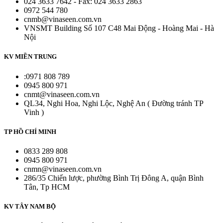
024 3633 7642 - Fax: 024 3633 2863
0972 544 780
cnmb@vinaseen.com.vn
VNSMT Building Số 107 C48 Mai Động - Hoàng Mai - Hà
Nội
KV MIỀN TRUNG
:0971 808 789
0945 800 971
cnmt@vinaseen.com.vn
QL34, Nghi Hoa, Nghi Lộc, Nghệ An ( Đường tránh TP
Vinh )
TP HỒ CHÍ MINH
0833 289 808
0945 800 971
cnmn@vinaseen.com.vn
286/35 Chiến lược, phường Bình Trị Đông A, quận Bình
Tân, Tp HCM
KV TÂY NAM BỘ