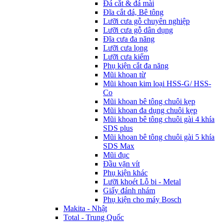
Đá cắt & đá mài
Đĩa cắt đá, Bê tông
Lưỡi cưa gỗ chuyên nghiệp
Lưỡi cưa gỗ dân dụng
Đĩa cưa đa năng
Lưỡi cưa lọng
Lưỡi cưa kiếm
Phụ kiện cắt đa năng
Mũi khoan từ
Mũi khoan kim loại HSS-G/ HSS-
Co
Mũi khoan bê tông chuôi kẹp
Mũi khoan đa dụng chuôi kẹp
Mũi khoan bê tông chuôi gài 4 khía
SDS plus
Mũi khoan bê tông chuôi gài 5 khía
SDS Max
Mũi đục
Đầu vặn vít
Phụ kiện khác
Lưỡi khoét Lỗ bi - Metal
Giấy đánh nhám
Phụ kiện cho máy Bosch
Makita - Nhật
Total - Trung Quốc