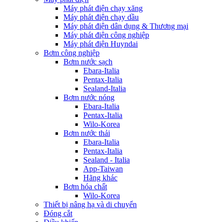
Máy phát điện chạy xăng
Máy phát điện chạy dầu
Máy phát điện dân dụng & Thương mại
Máy phát điện công nghiệp
Máy phát điện Huyndai
Bơm công nghiệp
Bơm nước sạch
Ebara-Italia
Pentax-Italia
Sealand-Italia
Bơm nước nóng
Ebara-Italia
Pentax-Italia
Wilo-Korea
Bơm nước thải
Ebara-Italia
Pentax-Italia
Sealand - Italia
App-Taiwan
Hãng khác
Bơm hóa chất
Wilo-Korea
Thiết bị nâng hạ và di chuyển
Đóng cắt