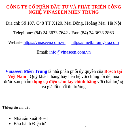
CÔNG TY CỔ PHẦN ĐẦU TƯ VÀ PHÁT TRIỂN CÔNG
NGHỆ VINASEEN MIỀN TRUNG
Địa chỉ: Số 107, C48 TT X120, Mai Động, Hoàng Mai, Hà Nội
Telephone: (84) 24 3633 7642 - Fax: (84) 24 3633 2863
Website:
https://vinaseen.com.vn
-
https://thietbitramgara.com
Email:
info@vinaseen.com.vn
Vinaseen Miền Trung
là nhà phân phối ủy quyền của
Bosch tại
Việt Nam
- Quý khách hàng hãy liên hệ với chúng tôi để mua
được sản phẩm
dụng cụ điện cầm tay chính hãng
với chất lượng
và giá tốt nhất thị trường
Thông tin chi tiết
Nhà sản xuất
Bosch
Bảo hành
Điện tử