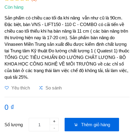
Còn hàng
Sản phẩm có chiều cao tối đa khi nâng vẫn như cũ là 90cm.
Đặc biệt, bàn VNS - LIFT150 - 110 C - COMBO có cải tiến về
chiều cao tối thiểu khi hạ bàn nâng là 11 cm ( các bàn nâng trên
thị trường hiện nay là 17-20 cm). Sản phẩm bàn nâng do
Vinaseen Miền Trung sản xuất đều được kiểm định chất lượng
tại Trung tâm Kỹ thuật Đo lường chất lượng 1 ( Quatest 1) thuộc
TỔNG CỤC TIÊU CHUẨN ĐO LƯỜNG CHẤT LƯỢNG - BỘ
KHOA HỌC CÔNG NGHỆ VỀ MÔI TRƯỜNG về các chỉ số
của bàn ở các trạng thái làm việc chể độ không tải, tải làm việc,
quá tải 25%.
Yêu thích
So sánh
0 ₫
+
Số lượng
Thêm giỏ hàng
-