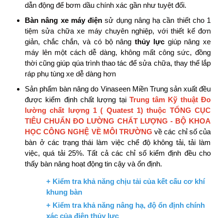
dẫn động để bơm dầu chính xác gần như tuyệt đối.
Bàn nâng xe máy điện
sử dụng nâng hạ cần thiết cho 1
tiệm sửa chữa xe máy chuyên nghiệp, với thiết kế đơn
giản, chắc chắn, và có bộ nâng
thủy lực
giúp nâng xe
máy lên một cách dễ dàng, không mất công sức, đồng
thời cũng giúp qúa trình thao tác để sửa chữa, thay thế lắp
ráp phụ tùng xe dễ dàng hơn
Sản phẩm bàn nâng do Vinaseen Miền Trung sản xuất đều
được kiểm định chất lượng tại
Trung tâm Kỹ thuật Đo
lường chất lượng 1 ( Quatest 1) thuộc TỔNG CỤC
TIÊU CHUẨN ĐO LƯỜNG CHẤT LƯỢNG - BỘ KHOA
HỌC CÔNG NGHỆ VỀ MÔI TRƯỜNG
về các chỉ số của
bàn ở các trạng thái làm việc chể độ không tải, tải làm
việc, quá tải 25%. Tất cả các chỉ số kiểm định đều cho
thấy bàn nâng hoạt động tin cậy và ổn định.
+ Kiểm tra khả năng chịu tải của kết cấu cơ khí
khung bàn
+ Kiểm tra khả năng nâng hạ, độ ổn định chính
xác của điện thủy lực