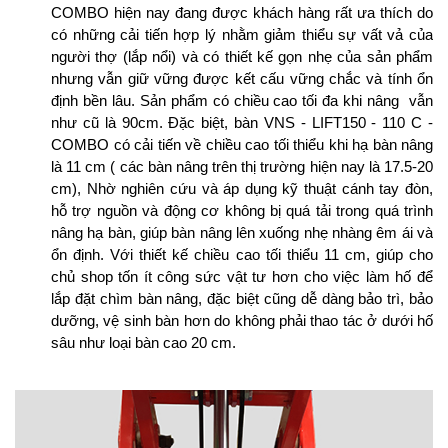
COMBO hiện nay đang được khách hàng rất ưa thích do
có những cải tiến hợp lý nhằm giảm thiểu sự vất vả của
người thợ (lắp nổi) và có thiết kế gọn nhẹ của sản phẩm
nhưng vẫn giữ vững được kết cấu vững chắc và tính ổn
định bền lâu. Sản phẩm có chiều cao tối đa khi nâng vẫn
như cũ là 90cm. Đặc biệt, bàn VNS - LIFT150 - 110 C -
COMBO có cải tiến về chiều cao tối thiểu khi hạ bàn nâng
là 11 cm ( các bàn nâng trên thị trường hiện nay là 17.5-20
cm), Nhờ nghiên cứu và áp dụng kỹ thuật cánh tay đòn,
hỗ trợ nguồn và động cơ không bị quá tải trong quá trình
nâng hạ bàn, giúp bàn nâng lên xuống nhẹ nhàng êm ái và
ổn định. Với thiết kế chiều cao tối thiểu 11 cm, giúp cho
chủ shop tốn ít công sức vật tư hơn cho việc làm hố để
lắp đặt chìm bàn nâng, đặc biệt cũng dễ dàng bảo trì, bảo
dưỡng, vệ sinh bàn hơn do không phải thao tác ở dưới hố
sâu như loại bàn cao 20 cm.