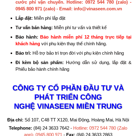
cước phí vận chuyển.
Hotline: 0972 544 780 (zalo) -
0945 800 971 (zalo) - Email: info@vinaseen.com.vn
Lắp đặt:
Miễn phí lắp đặt
Tư vấn bán hàng:
Miễn phí tư vấn và thiết kế
Bảo hành:
Bảo hành miễn phí 12 tháng trực tiếp tại
khách hàng
với phụ kiện thay thế chính hãng.
Bảo trì:
Hỗ trợ bảo trì trọn đời với phụ kiện chính hãng
Đi kèm bộ sản phẩm:
Hướng dẫn sử dụng, lắp đặt &
Phiếu bảo hành chính hãng
CÔNG TY CỔ PHẦN ĐẦU TƯ VÀ
PHÁT TRIỂN CÔNG
NGHỆ
VINASEEN MIỀN TRUNG
Địa chỉ:
Số 107, C48 TT X120, Mai Động, Hoàng Mai, Hà Nội
Telephone:
(84) 24 3633 7642 -
Hotline: 0972 544 780 (Zalo
app)- 0945 800 971
-
Fax:
(84) 24 3633 2863