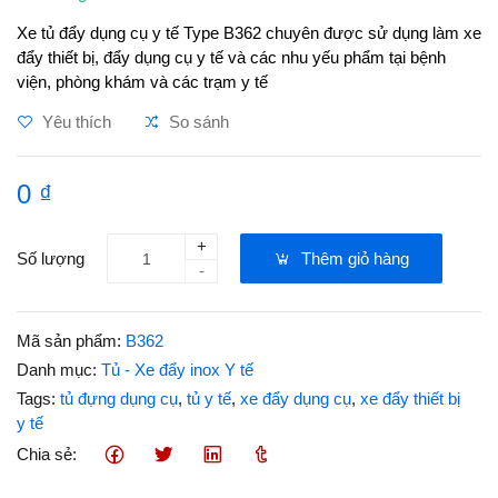
Xe tủ đẩy dụng cụ y tế Type B362 chuyên được sử dụng làm xe
đẩy thiết bị, đẩy dụng cụ y tế và các nhu yếu phẩm tại bệnh
viện, phòng khám và các trạm y tế
Yêu thích
So sánh
0 ₫
+
Số lượng
Thêm giỏ hàng
-
Mã sản phẩm:
B362
Danh mục:
Tủ - Xe đẩy inox Y tế
Tags:
tủ đựng dụng cụ
,
tủ y tế
,
xe đẩy dụng cụ
,
xe đẩy thiết bị
y tế
Chia sẻ: