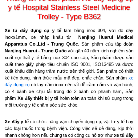
y tế Hospital Stainless Steel Medicine
Trolley - Type B362
Xe tủ đẩy dụng cụ y tế
làm bằng inox 304, với độ dày
inox≥1mm, xe nhập khẩu từ
Nanjing Huarui Medical
Apparatus Co.,Ltd - Trung Quốc
. Sản phẩm của tập đoàn
Nanjing Huarui - Trung Quốc
với gần 40 năm kinh nghiệm sản
xuất nội thất y tế bằng inox 304 cao cấp, Sản phẩm được sản
xuất theo giấy phép tiêu chuẩn ISO 9001, ISO13485 và được
xuất khẩu đến hàng trăm nước trên thế giới. Sản phẩm có thiết
kế tiện dụng, hình thức mẫu mã đẹp, chắc chắn. Sản phẩm
xe
đẩy dụng cụ
có tay cầm inox nên rất dễ cầm nắm và vận hành,
có 4 bánh xe chịu tải trong đó 2 bánh có phanh hãm, Sản
phẩm
Xe đẩy thiết bị y tế
hoàn toàn an toàn khi sử dụng trong
môi trường y tế chăm sóc sức khỏe.
Xe đẩy y tế
có chức năng vận chuyển dụng cụ, vật tư y tế hay
các loại thuốc trong bệnh viện. Công việc sẽ dễ dàng, kịp thời
nhanh chóng hơn nếu chúng ta có công cụ hỗ trợ như
xe tủ đẩy