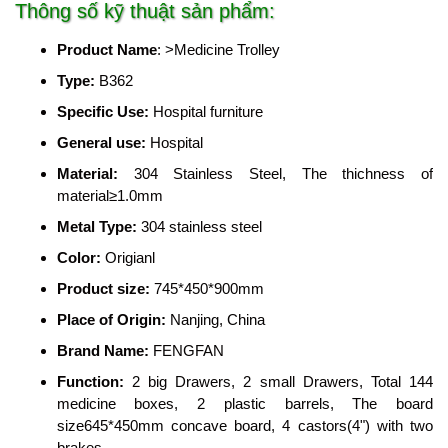
Thông số kỹ thuật sản phẩm:
Product Name
: >Medicine Trolley
Type
:
B362
Specific Use
:
Hospital furniture
General use
:
Hospital
Material
:
304 Stainless Steel, The thichness of
material≥1.0mm
Metal Type
:
304 stainless steel
Color
:
Origianl
Product size
:
745*450*900mm
Place of Origin
:
Nanjing, China
Brand Name
:
FENGFAN
Function
:
2 big Drawers, 2 small Drawers, Total 144
medicine boxes, 2 plastic barrels, The board
size645*450mm concave board, 4 castors(4") with two
brakes