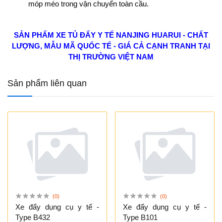
móp méo trong vận chuyển toàn cầu.
SẢN PHẨM XE TỦ ĐẨY Y TẾ NANJING HUARUI - CHẤT
LƯỢNG, MẪU MÃ QUỐC TẾ - GIÁ CẢ CẠNH TRANH TẠI
THỊ TRƯỜNG VIỆT NAM
Sản phẩm liên quan
(0)
(0)
Xe đẩy dụng cụ y tế -
Xe đẩy dụng cụ y tế -
Type B432
Type B101