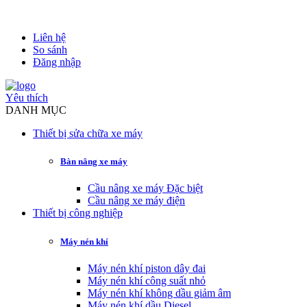
Liên hệ
So sánh
Đăng nhập
Yêu thích
DANH MỤC
Thiết bị sửa chữa xe máy
Bàn nâng xe máy
Cầu nâng xe máy Đặc biệt
Cầu nâng xe máy điện
Thiết bị công nghiệp
Máy nén khí
Máy nén khí piston dây đai
Máy nén khí công suất nhỏ
Máy nén khí không dầu giảm âm
Máy nén khí dầu Diesel