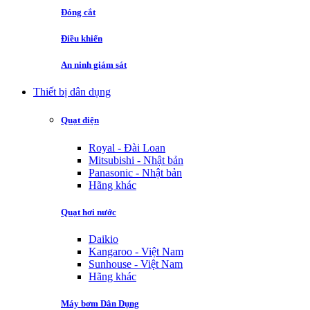
Đóng cắt
Điều khiển
An ninh giám sát
Thiết bị dân dụng
Quạt điện
Royal - Đài Loan
Mitsubishi - Nhật bản
Panasonic - Nhật bản
Hãng khác
Quạt hơi nước
Daikio
Kangaroo - Việt Nam
Sunhouse - Việt Nam
Hãng khác
Máy bơm Dân Dụng