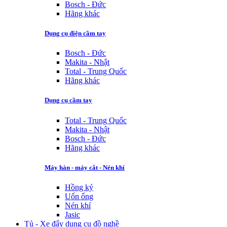
Bosch - Đức
Hãng khác
Dụng cụ điện cầm tay
Bosch - Đức
Makita - Nhật
Total - Trung Quốc
Hãng khác
Dụng cụ cầm tay
Total - Trung Quốc
Makita - Nhật
Bosch - Đức
Hãng khác
Máy hàn - máy cắt - Nén khí
Hồng ký
Uốn ống
Nén khí
Jasic
Tủ - Xe đẩy dụng cụ đồ nghề