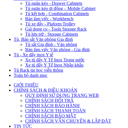
Tủ ngăn kéo - Drawer Cabinets
Tủ ngăn kéo di động – Mobile Cabinet
Tủ kết hợp - Combination Cabinets
Bàn làm việc - Workbench
Tủ xe đẩy - Plaform Trolley
Giá dụng cụ - Tools Storage Rack
Tủ lưu trữ - Storage Cabinets
Tủ, Bàn sắt Văn phòng Gia đình
Tủ sắt Gia đình - Văn phòng
Bàn làm việc Văn phòng - Gia đình
Tủ - Xe đẩy inox Y tế
Xe tủ đẩy Y Tế Inox Trong nước
Xe tủ đẩy Y Tế Inox Nhập khẩu
Tủ Rack tin học viễn thông
Toàn bộ danh mục
GIỚI THIỆU
CHÍNH SÁCH & ĐIỀU KHOẢN
QUY ĐỊNH SỬ DỤNG TRANG WEB
CHÍNH SÁCH ĐỔI TRẢ
CHÍNH SÁCH BẢO HÀNH
CHÍNH SÁCH THANH TOÁN
CHÍNH SÁCH BẢO MẬT
CHÍNH SÁCH VẬN CHUYỂN & LẮP ĐẶT
TIN TỨC