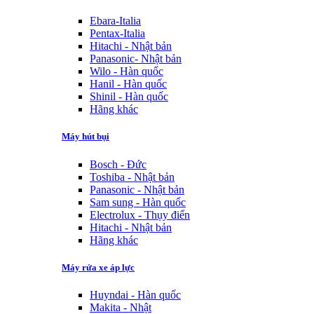
Ebara-Italia
Pentax-Italia
Hitachi - Nhật bản
Panasonic- Nhật bản
Wilo - Hàn quốc
Hanil - Hàn quốc
Shinil - Hàn quốc
Hãng khác
Máy hút bụi
Bosch - Đức
Toshiba - Nhật bản
Panasonic - Nhật bản
Sam sung - Hàn quốc
Electrolux - Thụy điển
Hitachi - Nhật bản
Hãng khác
Máy rửa xe áp lực
Huyndai - Hàn quốc
Makita - Nhật