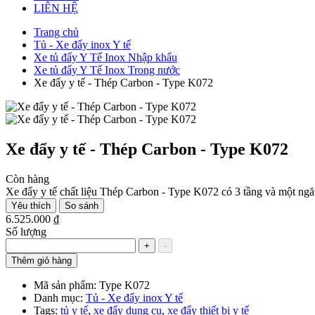
LIÊN HỆ
Trang chủ
Tủ - Xe đẩy inox Y tế
Xe tủ đẩy Y Tế Inox Nhập khẩu
Xe tủ đẩy Y Tế Inox Trong nước
Xe đẩy y tế - Thép Carbon - Type K072
Xe đẩy y tế - Thép Carbon - Type K072
Còn hàng
Xe đẩy y tế chất liệu Thép Carbon - Type K072 có 3 tầng và một ngă
Yêu thích
So sánh
6.525.000 ₫
Số lượng
+
-
Thêm giỏ hàng
Mã sản phẩm:
Type K072
Danh mục:
Tủ - Xe đẩy inox Y tế
Tags:
tủ y tế
,
xe đẩy dụng cụ
,
xe đẩy thiết bị y tế