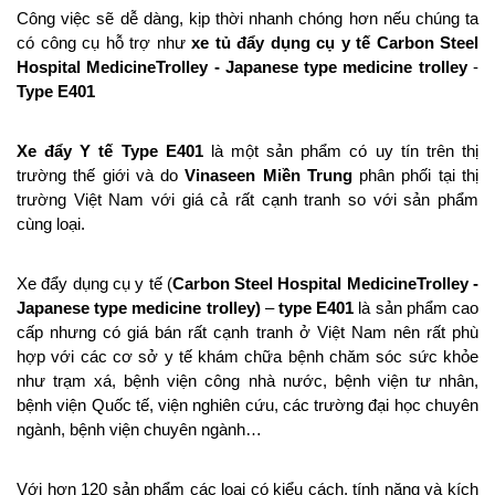
Công việc sẽ dễ dàng, kịp thời nhanh chóng hơn nếu chúng ta
có công cụ hỗ trợ như
xe tủ đẩy dụng cụ y tế
Carbon Steel
Hospital MedicineTrolley
-
Japanese type medicine trolley
-
Type E401
Xe đẩy Y tế Type E401
là một sản phẩm có uy tín trên thị
trường thế giới và do
Vinaseen Miền Trung
phân phối tại thị
trường Việt Nam với giá cả rất cạnh tranh so với sản phẩm
cùng loại.
Xe đẩy dụng cụ y tế (
Carbon Steel Hospital MedicineTrolley
-
Japanese type medicine trolley)
–
type E401
là sản phẩm cao
cấp nhưng có giá bán rất cạnh tranh ở Việt Nam nên rất phù
hợp với các cơ sở y tế khám chữa bệnh chăm sóc sức khỏe
như trạm xá, bệnh viện công nhà nước, bệnh viện tư nhân,
bệnh viện Quốc tế, viện nghiên cứu, các trường đại học chuyên
ngành, bệnh viện chuyên ngành…
Với hơn 120 sản phẩm các loại có kiểu cách, tính năng và kích