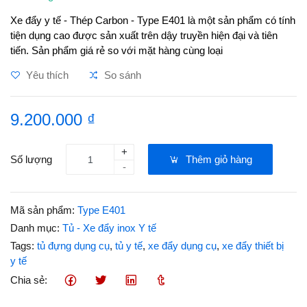
Xe đẩy y tế - Thép Carbon - Type E401 là một sản phẩm có tính
tiện dụng cao được sản xuất trên dậy truyền hiện đại và tiên
tiến. Sản phẩm giá rẻ so với mặt hàng cùng loại
Yêu thích
So sánh
9.200.000 ₫
+
Số lượng
Thêm giỏ hàng
-
Mã sản phẩm:
Type E401
Danh mục:
Tủ - Xe đẩy inox Y tế
Tags:
tủ đựng dụng cụ
,
tủ y tế
,
xe đẩy dụng cụ
,
xe đẩy thiết bị
y tế
Chia sẻ: