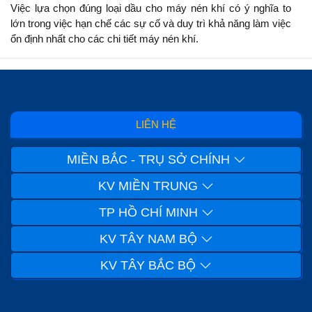
Việc lựa chọn đúng loại dầu cho máy nén khí có ý nghĩa to
lớn trong việc hạn chế các sự cố và duy trì khả năng làm việc
ổn định nhất cho các chi tiết máy nén khí.
LIÊN HỆ
MIỀN BẮC - TRỤ SỞ CHÍNH
KV MIỀN TRUNG
TP HỒ CHÍ MINH
KV TÂY NAM BỘ
KV TÂY BẮC BỘ