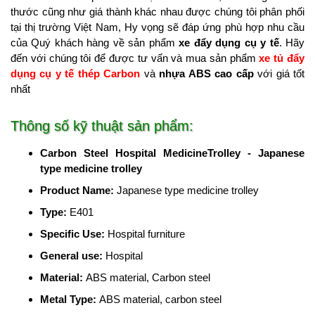
thước cũng như giá thành khác nhau được chúng tôi phân phối
tại thị trường Việt Nam, Hy vọng sẽ đáp ứng phù hợp nhu cầu
của Quý khách hàng về sản phẩm
xe đẩy dụng cụ y tế
. Hãy
đến với chúng tôi để được tư vấn và mua sản phẩm
xe tủ đẩy
dụng cụ y tế thép Carbon
và
nhựa ABS cao cấp
với giá tốt
nhất
Thông số kỹ thuật sản phẩm:
Carbon Steel Hospital MedicineTrolley
-
Japanese
type medicine
trolley
Product Name
:
Japanese type medicine trolley
Type
:
E401
Specific Use
:
Hospital furniture
General use
:
Hospital
Material
:
ABS material, Carbon steel
Metal Type
:
ABS material, carbon steel