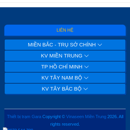
LIÊN HỆ
MIỀN BẮC - TRỤ SỞ CHÍNH
KV MIỀN TRUNG
TP HỒ CHÍ MINH
KV TÂY NAM BỘ
KV TÂY BẮC BỘ
Thiết bị trạm Gara
Copyright ©
Vinaseen Miền Trung
2026. All
rights reserved.