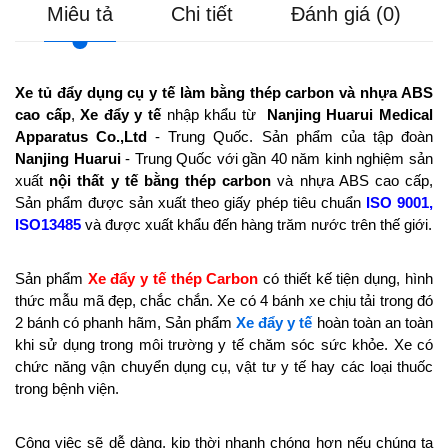
Miêu tả
Chi tiết
Đánh giá (0)
Xe tủ đẩy dụng cụ y tế làm bằng thép carbon và nhựa ABS
cao cấp
,
Xe đẩy y tế
nhập khẩu từ
Nanjing Huarui Medical
Apparatus Co.,Ltd
- Trung Quốc. Sản phẩm của tập đoàn
Nanjing Huarui
- Trung Quốc với gần 40 năm kinh nghiệm sản
xuất
nội thất y tế bằng thép carbon
và nhựa ABS cao cấp,
Sản phẩm được sản xuất theo giấy phép tiêu chuẩn
ISO 9001,
ISO13485
và được xuất khẩu đến hàng trăm nước trên thế giới.
Sản phẩm
Xe đẩy y tế thép Carbon
có thiết kế tiện dụng, hình
thức mẫu mã đẹp, chắc chắn. Xe có 4 bánh xe chịu tải trong đó
2 bánh có phanh hãm, Sản phẩm
Xe đẩy y tế
hoàn toàn an toàn
khi sử dụng trong môi trường y tế chăm sóc sức khỏe. Xe có
chức năng vận chuyển dụng cụ, vật tư y tế hay các loại thuốc
trong bệnh viện.
Công việc sẽ dễ dàng, kịp thời nhanh chóng hơn nếu chúng ta