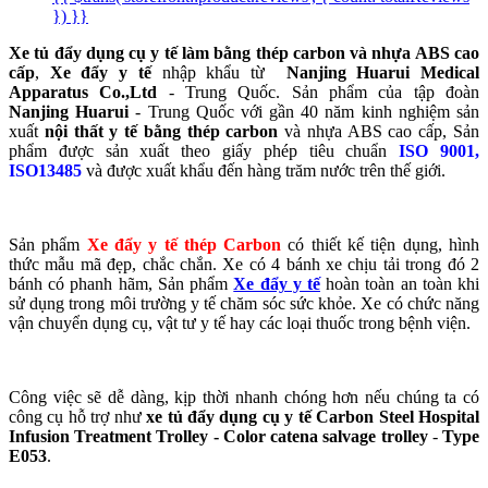
}) }}
Xe tủ đẩy dụng cụ y tế làm bằng thép carbon và nhựa ABS cao
cấp
,
Xe đẩy y tế
nhập khẩu từ
Nanjing Huarui Medical
Apparatus Co.,Ltd
- Trung Quốc. Sản phẩm của tập đoàn
Nanjing Huarui
- Trung Quốc với gần 40 năm kinh nghiệm sản
xuất
nội thất y tế bằng thép carbon
và nhựa ABS cao cấp, Sản
phẩm được sản xuất theo giấy phép tiêu chuẩn
ISO 9001,
ISO13485
và được xuất khẩu đến hàng trăm nước trên thế giới.
Sản phẩm
Xe đẩy y tế thép Carbon
có thiết kế tiện dụng, hình
thức mẫu mã đẹp, chắc chắn. Xe có 4 bánh xe chịu tải trong đó 2
bánh có phanh hãm, Sản phẩm
Xe đẩy y tế
hoàn toàn an toàn khi
sử dụng trong môi trường y tế chăm sóc sức khỏe. Xe có chức năng
vận chuyển dụng cụ, vật tư y tế hay các loại thuốc trong bệnh viện.
Công việc sẽ dễ dàng, kịp thời nhanh chóng hơn nếu chúng ta có
công cụ hỗ trợ như
xe tủ đẩy dụng cụ y tế
Carbon Steel Hospital
Infusion Treatment Trolley
-
Color catena salvage trolley
-
Type
E053
.