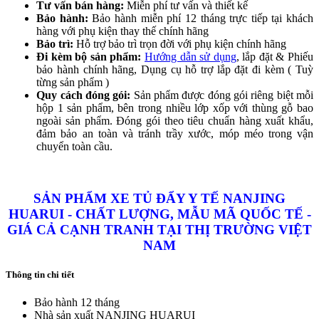
Tư vấn bán hàng:
Miễn phí tư vấn và thiết kế
Bảo hành:
Bảo hành miễn phí 12 tháng trực tiếp tại khách
hàng với phụ kiện thay thế chính hãng
Bảo trì:
Hỗ trợ bảo trì trọn đời với phụ kiện chính hãng
Đi kèm bộ sản phẩm:
Hướng dẫn sử dụng
, lắp đặt & Phiếu
bảo hành chính hãng, Dụng cụ hỗ trợ lắp đặt đi kèm ( Tuỳ
từng sản phẩm )
Quy cách đóng gói:
Sản phẩm được đóng gói riêng biệt mỗi
hộp 1 sản phẩm, bên trong nhiều lớp xốp với thùng gỗ bao
ngoài sản phẩm. Đóng gói theo tiêu chuẩn hàng xuất khẩu,
đảm bảo an toàn và tránh trầy xước, móp méo trong vận
chuyển toàn cầu.
SẢN PHẨM XE TỦ ĐẨY Y TẾ NANJING
HUARUI - CHẤT LƯỢNG, MẪU MÃ QUỐC TẾ -
GIÁ CẢ CẠNH TRANH TẠI THỊ TRƯỜNG VIỆT
NAM
Thông tin chi tiết
Bảo hành
12 tháng
Nhà sản xuất
NANJING HUARUI