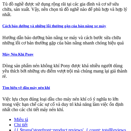
Tủ đồ nghề được sử dụng rộng rãi tại các gia đình và cơ sở sửa
chữa, sản xuất. Vậy, nên chọn tủ đồ nghề nào để phù hợp và hợp lý
nhất.
Cách bảo dưỡng và những lỗi thường gặp của bàn nâng xe máy
Hướng dẫn bảo dưỡng bàn nâng xe máy và cách bước sửa chữa
những lỗi cơ bản thường gặp của bàn nâng nhanh chóng hiệu quả
Máy Nén Khí Pony
Dòng sản phẩm nén không khí Pony được khá nhiều người dùng
yêu thích bởi những ưu điểm vượt trội mà chúng mang lại giá thành
rẻ.
Tìm hiểu về dầu máy nén khí
Việc lựa chọn đúng loại dầu cho máy nén khí có ý nghĩa to lớn
trong việc hạn chế các sự cố và duy trì khả năng làm việc ổn định
nhất cho các chi tiết máy nén khí.
Miêu tả
Chi tiết
{{ $trans('storefront::product.reviews', { count: totalReviews