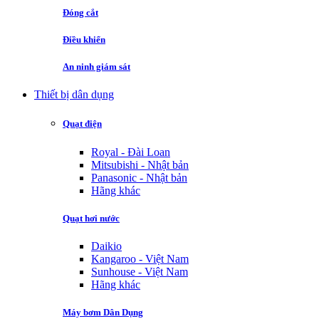
Đóng cắt
Điều khiển
An ninh giám sát
Thiết bị dân dụng
Quạt điện
Royal - Đài Loan
Mitsubishi - Nhật bản
Panasonic - Nhật bản
Hãng khác
Quạt hơi nước
Daikio
Kangaroo - Việt Nam
Sunhouse - Việt Nam
Hãng khác
Máy bơm Dân Dụng