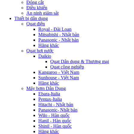
Đóng cắt
Điều khiển
An ninh giám sát
Thiết bị dân dụng
Quạt điện
Royal - Đài Loan
Mitsubishi - Nhật bản
Panasonic - Nhật bản
Hãng khác
Quạt hơi nước
Daikio
Quạt Dân dụng & Thương mại
Quạt công nghiệp
Kangaroo - Việt Nam
Sunhouse - Việt Nam
Hãng khác
Máy bơm Dân Dụng
Ebara-Italia
Pentax-Italia
Hitachi - Nhật bản
Panasonic- Nhật bản
Wilo - Hàn quốc
Hanil - Hàn quốc
Shinil - Hàn quốc
Hãng khác