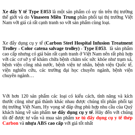
Xe đẩy Y tế Type E053
là một sản phẩm có uy tín trên thị trường
thế giới và do
Vinaseen Miền Trung
phân phối tại thị trường Việt
Nam với giá cả rất cạnh tranh so với sản phẩm cùng loại.
Xe đẩy dụng cụ y tế (
Carbon Steel Hospital Infusion Treatment
Trolley
-
Color catena salvage trolley)
-
Type E053
.
là sản phẩm
cao cấp nhưng có giá bán rất cạnh tranh ở Việt Nam nên rất phù hợp
với các cơ sở y tế khám chữa bệnh chăm sóc sức khỏe như trạm xá,
bệnh viện công nhà nước, bệnh viện tư nhân, bệnh viện Quốc tế,
viện nghiên cứu, các trường đại học chuyên ngành, bệnh viện
chuyên ngành…
Với hơn 120 sản phẩm các loại có kiểu cách, tính năng và kích
thước cũng như giá thành khác nhau được chúng tôi phân phối tại
thị trường Việt Nam, Hy vọng sẽ đáp ứng phù hợp nhu cầu của Quý
khách hàng về sản phẩm
xe đẩy dụng cụ y tế
. Hãy đến với chúng
tôi để được tư vấn và mua sản phẩm
xe tủ đẩy dụng cụ y tế thép
Carbon
và
nhựa ABS cao cấp
với giá tốt nhất