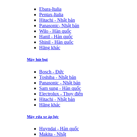
Ebara-Italia
Pentax-Italia
Hitachi - Nhật bản
Panasonic- Nhật bản
Wilo - Hàn quốc
Hanil - Hàn quốc
Shinil - Hàn quốc
Hãng khác
Máy hút bụi
Bosch - Đức
Toshiba - Nhật bản
Panasonic - Nhật bản
Sam sung - Hàn quốc
Electrolux - Thụy điển
Hitachi - Nhật bản
Hãng khác
Máy rửa xe áp lực
Huyndai - Hàn quốc
Makita - Nhật