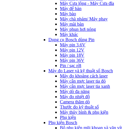
Máy Cưa lộng - Máy Cưa đĩa
Máy để bàn
Máy bào
Máy chà nhám/ Máy phay
Máy mài bàn
Máy phun hơi nóng
Máy khác
Dụng cụ Bosch dùng Pin
Máy pin 3.6V
Máy pin 12V
Máy pin 18V
Máy pin 36V
Pin / sạc rời
Máy đo Laser và kỹ thuật số Bosch
Máy đo khoảng cách laser
Máy cân mực laser tia đỏ
Máy cân mực laser tia xanh
Máy dò đa năng
Máy đo nhiệt độ
Camera thăm dò
Thước đo kỹ thuật số
Máy thủy bình & phụ kiện
Phụ kịện
Phụ kiện Bosch
Bộ phụ kiện mũi khoan và vặn vít