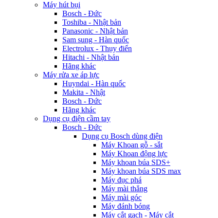
Máy hút bụi
Bosch - Đức
Toshiba - Nhật bản
Panasonic - Nhật bản
Sam sung - Hàn quốc
Electrolux - Thụy điển
Hitachi - Nhật bản
Hãng khác
Máy rửa xe áp lực
Huyndai - Hàn quốc
Makita - Nhật
Bosch - Đức
Hãng khác
Dụng cụ điện cầm tay
Bosch - Đức
Dụng cụ Bosch dùng điện
Máy Khoan gỗ - sắt
Máy Khoan động lực
Máy khoan búa SDS+
Máy khoan búa SDS max
Máy đục phá
Máy mài thẳng
Máy mài góc
Máy đánh bóng
Máy cắt gạch - Máy cắt