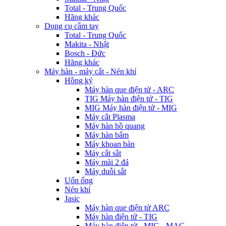
Total - Trung Quốc
Hãng khác
Dụng cụ cầm tay
Total - Trung Quốc
Makita - Nhật
Bosch - Đức
Hãng khác
Máy hàn - máy cắt - Nén khí
Hồng ký
Máy hàn que điện tử - ARC
TIG Máy hàn điện tử - TIG
MIG Máy hàn điện tử - MIG
Máy cắt Plasma
Máy hàn hồ quang
Máy hàn bẩm
Máy khoan bàn
Máy cắt sắt
Máy mài 2 đá
Máy duỗi sắt
Uốn ống
Nén khí
Jasic
Máy hàn que điện tử ARC
Máy hàn điện tử - TIG
Máy hàn điện tử - MIG - MAG