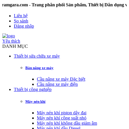
ra.com - Trang phân phối Sản phẩm, Thiết bị Dân dụng và C
Liên hệ
So sánh
Đăng nhập
Yêu thích
DANH MỤC
Thiết bị sửa chữa xe máy
Bàn nâng xe máy
Cầu nâng xe máy Đặc biệt
Cầu nâng xe máy điện
Thiết bị công nghiệp
Máy nén khí
Máy nén khí piston dây đai
Máy nén khí công suất nhỏ
Máy nén khí không dầu giảm âm
Máy nén khí dầu Diesel