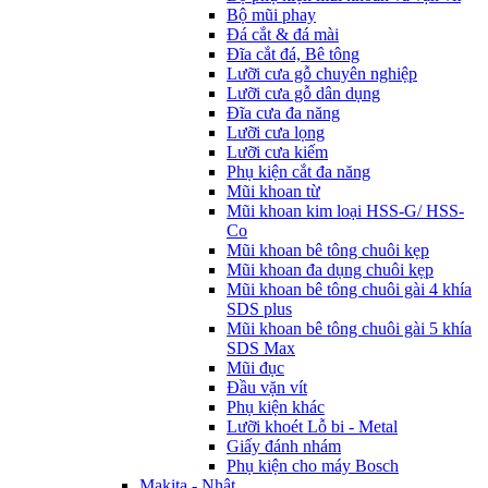
Bộ mũi phay
Đá cắt & đá mài
Đĩa cắt đá, Bê tông
Lưỡi cưa gỗ chuyên nghiệp
Lưỡi cưa gỗ dân dụng
Đĩa cưa đa năng
Lưỡi cưa lọng
Lưỡi cưa kiếm
Phụ kiện cắt đa năng
Mũi khoan từ
Mũi khoan kim loại HSS-G/ HSS-
Co
Mũi khoan bê tông chuôi kẹp
Mũi khoan đa dụng chuôi kẹp
Mũi khoan bê tông chuôi gài 4 khía
SDS plus
Mũi khoan bê tông chuôi gài 5 khía
SDS Max
Mũi đục
Đầu vặn vít
Phụ kiện khác
Lưỡi khoét Lỗ bi - Metal
Giấy đánh nhám
Phụ kiện cho máy Bosch
Makita - Nhật