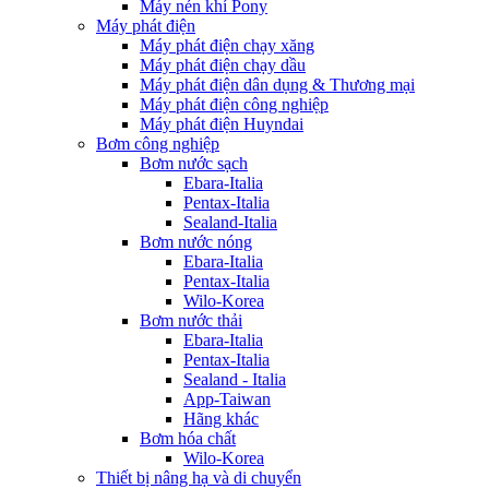
Máy nén khí Pony
Máy phát điện
Máy phát điện chạy xăng
Máy phát điện chạy dầu
Máy phát điện dân dụng & Thương mại
Máy phát điện công nghiệp
Máy phát điện Huyndai
Bơm công nghiệp
Bơm nước sạch
Ebara-Italia
Pentax-Italia
Sealand-Italia
Bơm nước nóng
Ebara-Italia
Pentax-Italia
Wilo-Korea
Bơm nước thải
Ebara-Italia
Pentax-Italia
Sealand - Italia
App-Taiwan
Hãng khác
Bơm hóa chất
Wilo-Korea
Thiết bị nâng hạ và di chuyển