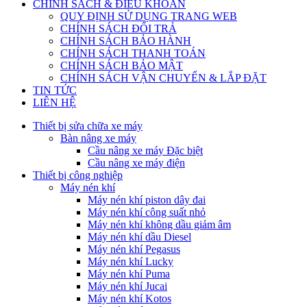
CHÍNH SÁCH & ĐIỀU KHOẢN
QUY ĐỊNH SỬ DỤNG TRANG WEB
CHÍNH SÁCH ĐỔI TRẢ
CHÍNH SÁCH BẢO HÀNH
CHÍNH SÁCH THANH TOÁN
CHÍNH SÁCH BẢO MẬT
CHÍNH SÁCH VẬN CHUYỂN & LẮP ĐẶT
TIN TỨC
LIÊN HỆ
Thiết bị sửa chữa xe máy
Bàn nâng xe máy
Cầu nâng xe máy Đặc biệt
Cầu nâng xe máy điện
Thiết bị công nghiệp
Máy nén khí
Máy nén khí piston dây đai
Máy nén khí công suất nhỏ
Máy nén khí không dầu giảm âm
Máy nén khí dầu Diesel
Máy nén khí Pegasus
Máy nén khí Lucky
Máy nén khí Puma
Máy nén khí Jucai
Máy nén khí Kotos