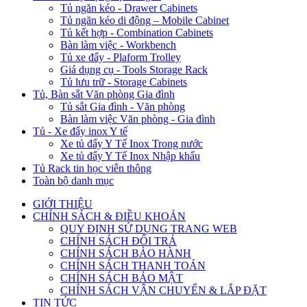
Tủ ngăn kéo - Drawer Cabinets
Tủ ngăn kéo di động – Mobile Cabinet
Tủ kết hợp - Combination Cabinets
Bàn làm việc - Workbench
Tủ xe đẩy - Plaform Trolley
Giá dụng cụ - Tools Storage Rack
Tủ lưu trữ - Storage Cabinets
Tủ, Bàn sắt Văn phòng Gia đình
Tủ sắt Gia đình - Văn phòng
Bàn làm việc Văn phòng - Gia đình
Tủ - Xe đẩy inox Y tế
Xe tủ đẩy Y Tế Inox Trong nước
Xe tủ đẩy Y Tế Inox Nhập khẩu
Tủ Rack tin học viễn thông
Toàn bộ danh mục
GIỚI THIỆU
CHÍNH SÁCH & ĐIỀU KHOẢN
QUY ĐỊNH SỬ DỤNG TRANG WEB
CHÍNH SÁCH ĐỔI TRẢ
CHÍNH SÁCH BẢO HÀNH
CHÍNH SÁCH THANH TOÁN
CHÍNH SÁCH BẢO MẬT
CHÍNH SÁCH VẬN CHUYỂN & LẮP ĐẶT
TIN TỨC