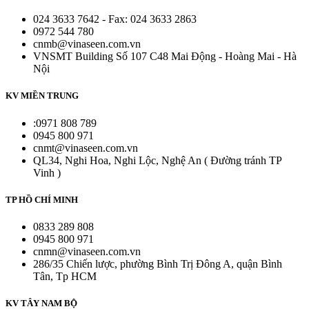
024 3633 7642 - Fax: 024 3633 2863
0972 544 780
cnmb@vinaseen.com.vn
VNSMT Building Số 107 C48 Mai Động - Hoàng Mai - Hà
Nội
KV MIỀN TRUNG
:0971 808 789
0945 800 971
cnmt@vinaseen.com.vn
QL34, Nghi Hoa, Nghi Lộc, Nghệ An ( Đường tránh TP
Vinh )
TP HỒ CHÍ MINH
0833 289 808
0945 800 971
cnmn@vinaseen.com.vn
286/35 Chiến lược, phường Bình Trị Đông A, quận Bình
Tân, Tp HCM
KV TÂY NAM BỘ