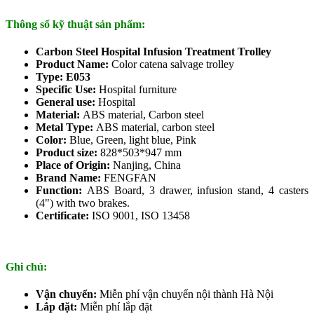
Thông số kỹ thuật sản phẩm:
Carbon Steel Hospital Infusion Treatment Trolley
Product Name
:
Color catena salvage trolley
Type
: E053
Specific Use
:
Hospital furniture
General use
:
Hospital
Material
:
ABS material, Carbon steel
Metal Type
:
ABS material, carbon steel
Color
:
Blue, Green, light blue, Pink
Product size
:
828*503*947 mm
Place of Origin
:
Nanjing, China
Brand Name
:
FENGFAN
Function
:
ABS Board, 3 drawer, infusion stand, 4 casters
(4") with two brakes.
Certificate
:
ISO 9001, ISO 13458
Ghi chú:
Vận chuyển:
Miễn phí vận chuyển nội thành Hà Nội
Lắp đặt:
Miễn phí lắp đặt