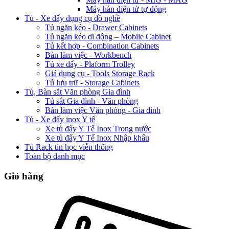
Máy hàn điện tử tự động
Tủ - Xe đẩy dụng cụ đồ nghề
Tủ ngăn kéo - Drawer Cabinets
Tủ ngăn kéo di động – Mobile Cabinet
Tủ kết hợp - Combination Cabinets
Bàn làm việc - Workbench
Tủ xe đẩy - Plaform Trolley
Giá dụng cụ - Tools Storage Rack
Tủ lưu trữ - Storage Cabinets
Tủ, Bàn sắt Văn phòng Gia đình
Tủ sắt Gia đình - Văn phòng
Bàn làm việc Văn phòng - Gia đình
Tủ - Xe đẩy inox Y tế
Xe tủ đẩy Y Tế Inox Trong nước
Xe tủ đẩy Y Tế Inox Nhập khẩu
Tủ Rack tin học viễn thông
Toàn bộ danh mục
Giỏ hàng