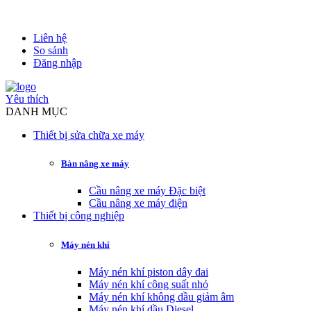
Liên hệ
So sánh
Đăng nhập
Yêu thích
DANH MỤC
Thiết bị sửa chữa xe máy
Bàn nâng xe máy
Cầu nâng xe máy Đặc biệt
Cầu nâng xe máy điện
Thiết bị công nghiệp
Máy nén khí
Máy nén khí piston dây đai
Máy nén khí công suất nhỏ
Máy nén khí không dầu giảm âm
Máy nén khí dầu Diesel