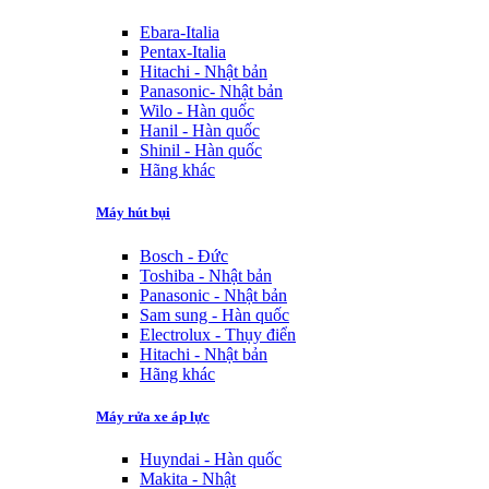
Ebara-Italia
Pentax-Italia
Hitachi - Nhật bản
Panasonic- Nhật bản
Wilo - Hàn quốc
Hanil - Hàn quốc
Shinil - Hàn quốc
Hãng khác
Máy hút bụi
Bosch - Đức
Toshiba - Nhật bản
Panasonic - Nhật bản
Sam sung - Hàn quốc
Electrolux - Thụy điển
Hitachi - Nhật bản
Hãng khác
Máy rửa xe áp lực
Huyndai - Hàn quốc
Makita - Nhật