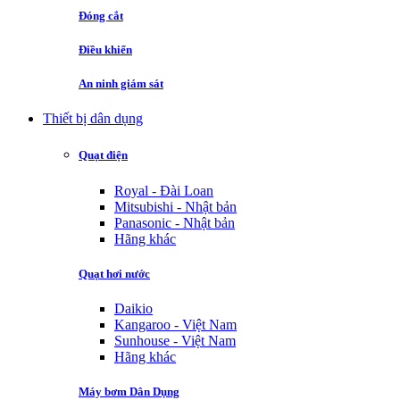
Đóng cắt
Điều khiển
An ninh giám sát
Thiết bị dân dụng
Quạt điện
Royal - Đài Loan
Mitsubishi - Nhật bản
Panasonic - Nhật bản
Hãng khác
Quạt hơi nước
Daikio
Kangaroo - Việt Nam
Sunhouse - Việt Nam
Hãng khác
Máy bơm Dân Dụng