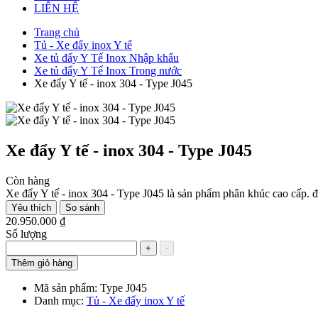
LIÊN HỆ
Trang chủ
Tủ - Xe đẩy inox Y tế
Xe tủ đẩy Y Tế Inox Nhập khẩu
Xe tủ đẩy Y Tế Inox Trong nước
Xe đẩy Y tế - inox 304 - Type J045
Xe đẩy Y tế - inox 304 - Type J045
Còn hàng
Xe đẩy Y tế - inox 304 - Type J045 là sản phẩm phân khúc cao cấp. đ
Yêu thích
So sánh
20.950.000 ₫
Số lượng
+
-
Thêm giỏ hàng
Mã sản phẩm:
Type J045
Danh mục:
Tủ - Xe đẩy inox Y tế