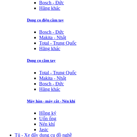
Bosch - Đức
Hãng khác
Dụng cụ điện cầm tay
Bosch - Đức
Makita - Nhật
Total - Trung Quốc
Hãng khác
Dụng cụ cầm tay
Total - Trung Quốc
Makita - Nhật
Bosch - Đức
Hãng khác
Máy hàn - máy cắt - Nén khí
Hồng ký
Uốn ống
Nén khí
Jasic
Tủ - Xe đẩy dụng cụ đồ nghề