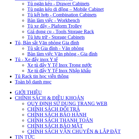
Tủ ngăn kéo - Drawer Cabinets
Tủ ngăn kéo di động – Mobile Cabinet
Tủ kết hợp - Combination Cabinets
Bàn làm việc - Workbench
Tủ xe đẩy - Plaform Trolley
Giá dụng cụ - Tools Storage Rack
Tủ lưu trữ - Storage Cabinets
Tủ, Bàn sắt Văn phòng Gia đình
Tủ sắt Gia đình - Văn phòng
Bàn làm việc Văn phòng - Gia đình
Tủ - Xe đẩy inox Y tế
Xe tủ đẩy Y Tế Inox Trong nước
Xe tủ đẩy Y Tế Inox Nhập khẩu
Tủ Rack tin học viễn thông
Toàn bộ danh mục
GIỚI THIỆU
CHÍNH SÁCH & ĐIỀU KHOẢN
QUY ĐỊNH SỬ DỤNG TRANG WEB
CHÍNH SÁCH ĐỔI TRẢ
CHÍNH SÁCH BẢO HÀNH
CHÍNH SÁCH THANH TOÁN
CHÍNH SÁCH BẢO MẬT
CHÍNH SÁCH VẬN CHUYỂN & LẮP ĐẶT
TIN TỨC