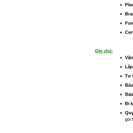
Pla
Bra
Fun
Cert
Ghi chú:
Vận
Lắp
Tư 
Bảo
Bảo 
Đi 
Quy
gói 