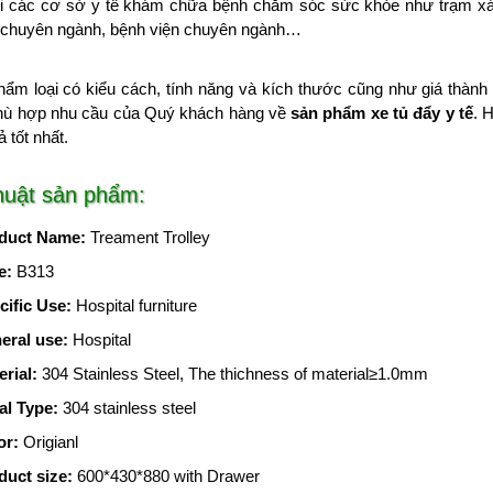
ới các cơ sở y tế khám chữa bệnh chăm sóc sức khỏe như trạm xá,
c chuyên ngành, bệnh viện chuyên ngành…
ẩm loại có kiểu cách, tính năng và kích thước cũng như giá thành 
hù hợp nhu cầu của Quý khách hàng về
sản phẩm xe tủ đẩy y tế
. 
 tốt nhất.
huật sản phẩm:
duct Name
:
Treament Trolley
e
:
B313
cific Use
:
Hospital furniture
eral use
:
Hospital
erial
:
304 Stainless Steel, The thichness of material≥1.0mm
al Type
:
304 stainless steel
or
:
Origianl
duct size
:
600*430*880 with Drawer