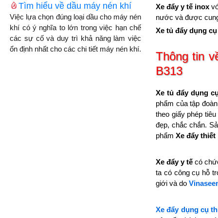
Tìm hiểu về dầu máy nén khí
Xe đẩy y tế inox
vớ
Việc lựa chọn đúng loại dầu cho máy nén
nước và được cung 
khí có ý nghĩa to lớn trong việc hạn chế
Xe tủ đẩy dụng cụ 
các sự cố và duy trì khả năng làm việc
ổn định nhất cho các chi tiết máy nén khí.
Thông tin v
B313
Xe tủ đẩy dụng cụ
phẩm của tập đoà
theo giấy phép tiê
đẹp, chắc chắn. 
phẩm
Xe đẩy thiết 
Xe đẩy y tế
có chức
ta có công cụ hỗ t
giới và do
Vinasee
Xe đẩy dụng cụ thi