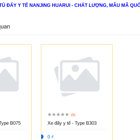
TỦ ĐẨY Y TẾ NANJING HUARUI - CHẤT LƯỢNG, MẪU MÃ QUỐ
quan
(0)
ủ đẩy y tế - Type B075
Xe đẩy y tế - Type B303
0 ₫