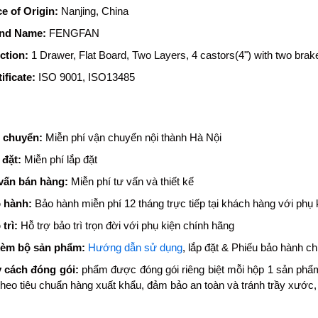
ce of Origin
:
Nanjing, China
nd Name
:
FENGFAN
ction
:
1 Drawer, Flat Board, Two Layers, 4 castors(4") with two brak
ificate
:
ISO 9001, ISO13485
 chuyển:
Miễn phí vận chuyển nội thành Hà Nội
 đặt:
Miễn phí lắp đặt
vấn bán hàng:
Miễn phí tư vấn và thiết kế
 hành:
Bảo hành miễn phí 12 tháng trực tiếp tại khách hàng với phụ 
trì:
Hỗ trợ bảo trì trọn đời với phụ kiện chính hãng
kèm bộ sản phẩm:
Hướng dẫn sử dụng
, lắp đặt & Phiếu bảo hành c
 cách đóng gói:
phẩm được đóng gói riêng biệt mỗi hộp 1 sản phẩm
theo tiêu chuẩn hàng xuất khẩu, đảm bảo an toàn và tránh trầy xước