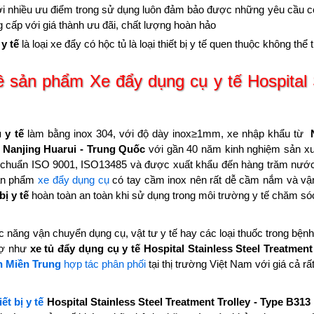
i nhiều ưu điểm trong sử dụng luôn đảm bảo được những yêu cầu cơ b
cấp với giá thành ưu đãi, chất lượng hoàn hảo
y tế
là loại xe đẩy có hộc tủ là loại thiết bị y tế quen thuộc không th
ề sản phẩm Xe đẩy dụng cụ y tế Hospital S
 y tế
làm bằng inox 304, với độ dày inox≥1mm, xe nhập khẩu từ
n
Nanjing Huarui - Trung Quốc
với gần 40 năm kinh nghiệm sản xuấ
u chuẩn ISO 9001, ISO13485 và được xuất khẩu đến hàng trăm nước t
Sản phẩm
xe đẩy dụng cụ
có tay cầm inox nên rất dễ cầm nắm và vận
bị y tế
hoàn toàn an toàn khi sử dụng trong môi trường y tế chăm só
 năng vận chuyển dụng cụ, vật tư y tế hay các loại thuốc trong bện
rợ như
xe tủ đẩy dụng cụ y tế
Hospital Stainless Steel Treatment
n Miền Trung
hợp tác phân phối
tại thị trường Việt Nam với giá cả r
ết bị y tế
Hospital Stainless Steel Treatment Trolley - Type B313