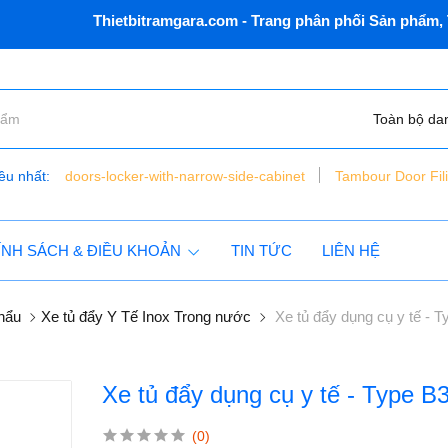
Thietbitramgara.com - Trang phân phối Sản phẩm, Thiết
Toàn bộ da
ều nhất:
doors-locker-with-narrow-side-cabinet
Tambour Door Fil
bàn nâng xe máy điện thủy lực - đặt chìm - vns - lift150 - c
tủ dụng cụ 6 ngăn vnsmt6321r - mobile cabinet
ÍNH SÁCH & ĐIỀU KHOẢN
TIN TỨC
LIÊN HỆ
khẩu
Xe tủ đẩy Y Tế Inox Trong nước
Xe tủ đẩy dụng cụ y tế - 
Xe tủ đẩy dụng cụ y tế - Type B
(0)