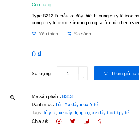
Còn hàng
Type B313 là mẫu xe đẩy thiết bị dụng cụ y tế inox ha
dụng cụ y tế được sử dụng rộng rãi ở nhiều bệnh v
Yêu thích
So sánh
0 ₫
+
Số lượng
Thêm giỏ hàn
-
Mã sản phẩm:
B313
Danh mục:
Tủ - Xe đẩy inox Y tế
Tags:
tủ y tế
,
xe đẩy dụng cụ
,
xe đẩy thiết bị y tế
Chia sẻ: