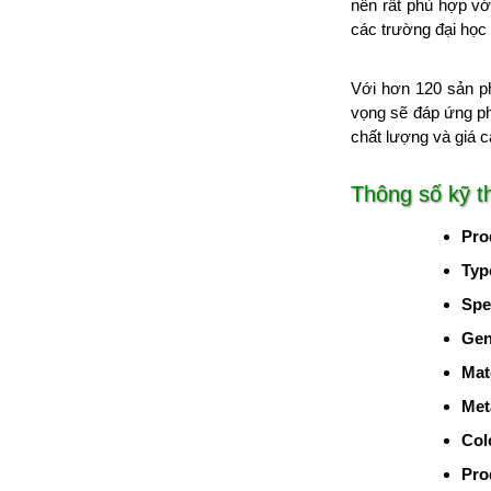
nên rất phù hợp v
các trường đại họ
Với hơn 120 sản ph
vọng sẽ đáp ứng p
chất lượng và giá cả
Thông số kỹ t
Pro
Typ
Spe
Gen
Mat
Met
Col
Pro