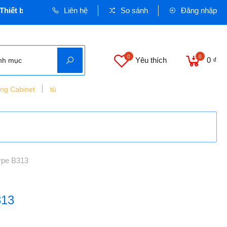
 bị Dân dụng và Công nghiệp - Cơ quan chủ quản: VINASEEN MI
Liên hệ
So sánh
Đăng nhập
0
0
Yêu thích
0 ₫
nh mục
ing Cabinet
tủ
Type B313
313