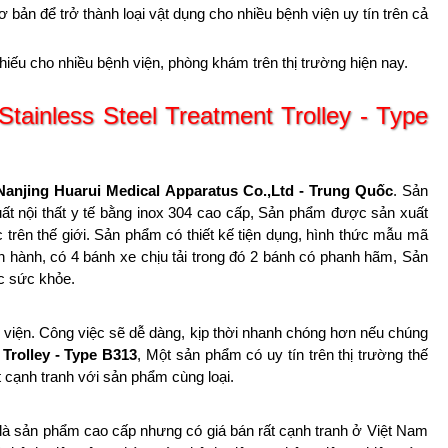
ản để trở thành loại vật dụng cho nhiều bệnh viện uy tín trên cả
ể thiếu cho nhiều bệnh viện, phòng khám trên thị trường hiện nay.
tainless Steel Treatment Trolley - Type
Nanjing Huarui Medical Apparatus Co.,Ltd - Trung Quốc
. Sản
t nội thất y tế bằng inox 304 cao cấp, Sản phẩm được sản xuất
rên thế giới. Sản phẩm có thiết kế tiện dụng, hình thức mẫu mã
 hành, có 4 bánh xe chịu tải trong đó 2 bánh có phanh hãm, Sản
c sức khỏe.
h viện. Công việc sẽ dễ dàng, kịp thời nhanh chóng hơn nếu chúng
 Trolley - Type B313
, Một sản phẩm có uy tín trên thị trường thế
ất cạnh tranh với sản phẩm cùng loại.
là sản phẩm cao cấp nhưng có giá bán rất cạnh tranh ở Việt Nam