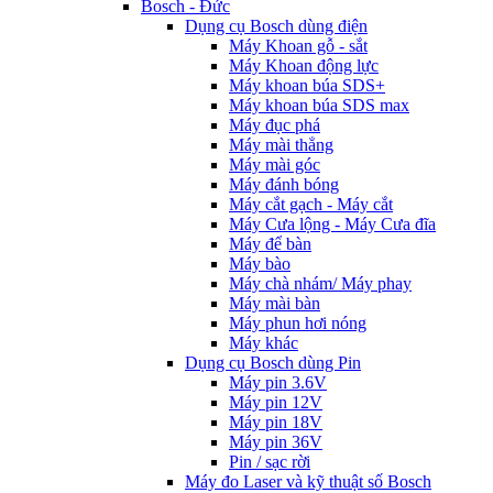
Bosch - Đức
Dụng cụ Bosch dùng điện
Máy Khoan gỗ - sắt
Máy Khoan động lực
Máy khoan búa SDS+
Máy khoan búa SDS max
Máy đục phá
Máy mài thẳng
Máy mài góc
Máy đánh bóng
Máy cắt gạch - Máy cắt
Máy Cưa lộng - Máy Cưa đĩa
Máy để bàn
Máy bào
Máy chà nhám/ Máy phay
Máy mài bàn
Máy phun hơi nóng
Máy khác
Dụng cụ Bosch dùng Pin
Máy pin 3.6V
Máy pin 12V
Máy pin 18V
Máy pin 36V
Pin / sạc rời
Máy đo Laser và kỹ thuật số Bosch