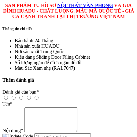
SẢN PHẨM TỦ HỒ SƠ
NỘI THẤT VĂN PHÒNG
VÀ GIA
ĐÌNH HUADU - CHẤT LƯỢNG, MẪU MÃ QUỐC TẾ - GIÁ
CẢ CẠNH TRANH TẠI THỊ TRƯỜNG VIỆT NAM
Thông tin chi tiết
Bảo hành
24 Tháng
Nhà sản xuất
HUADU
Nơi sản xuất
Trung Quốc
Kiểu dáng
Sliding Door Filing Cabinet
Số lượng ngăn để đồ
5 ngăn để đồ
Màu Sắc
Xám nhẹ (RAL7047)
Thêm đánh giá
Đánh giá của bạn
*
Tên
*
Nội dung
*