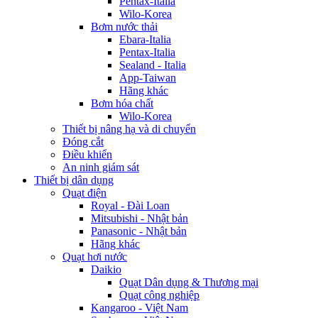
Pentax-Italia
Wilo-Korea
Bơm nước thải
Ebara-Italia
Pentax-Italia
Sealand - Italia
App-Taiwan
Hãng khác
Bơm hóa chất
Wilo-Korea
Thiết bị nâng hạ và di chuyển
Đóng cắt
Điều khiển
An ninh giám sát
Thiết bị dân dụng
Quạt điện
Royal - Đài Loan
Mitsubishi - Nhật bản
Panasonic - Nhật bản
Hãng khác
Quạt hơi nước
Daikio
Quạt Dân dụng & Thương mại
Quạt công nghiệp
Kangaroo - Việt Nam