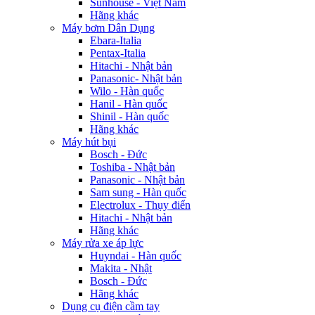
Sunhouse - Việt Nam
Hãng khác
Máy bơm Dân Dụng
Ebara-Italia
Pentax-Italia
Hitachi - Nhật bản
Panasonic- Nhật bản
Wilo - Hàn quốc
Hanil - Hàn quốc
Shinil - Hàn quốc
Hãng khác
Máy hút bụi
Bosch - Đức
Toshiba - Nhật bản
Panasonic - Nhật bản
Sam sung - Hàn quốc
Electrolux - Thụy điển
Hitachi - Nhật bản
Hãng khác
Máy rửa xe áp lực
Huyndai - Hàn quốc
Makita - Nhật
Bosch - Đức
Hãng khác
Dụng cụ điện cầm tay