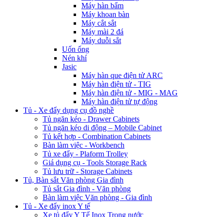
Máy hàn bẩm
Máy khoan bàn
Máy cắt sắt
Máy mài 2 đá
Máy duỗi sắt
Uốn ống
Nén khí
Jasic
Máy hàn que điện tử ARC
Máy hàn điện tử - TIG
Máy hàn điện tử - MIG - MAG
Máy hàn điện tử tự động
Tủ - Xe đẩy dụng cụ đồ nghề
Tủ ngăn kéo - Drawer Cabinets
Tủ ngăn kéo di động – Mobile Cabinet
Tủ kết hợp - Combination Cabinets
Bàn làm việc - Workbench
Tủ xe đẩy - Plaform Trolley
Giá dụng cụ - Tools Storage Rack
Tủ lưu trữ - Storage Cabinets
Tủ, Bàn sắt Văn phòng Gia đình
Tủ sắt Gia đình - Văn phòng
Bàn làm việc Văn phòng - Gia đình
Tủ - Xe đẩy inox Y tế
Xe tủ đẩy Y Tế Inox Trong nước