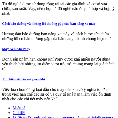
Tủ đồ nghề được sử dụng rộng rãi tại các gia đình và cơ sở sửa
chữa, sản xuất. Vậy, nên chọn tủ đồ nghề nào để phù hợp và hợp lý
nhất.
Cách bảo dưỡng và những lỗi thường gặp của bàn nâng xe máy
Hướng dẫn bảo dưỡng bàn nâng xe máy và cách bước sửa chữa
những lỗi cơ bản thường gặp của bàn nâng nhanh chóng hiệu quả
Máy Nén Khí Pony
Dòng sản phẩm nén không khí Pony được khá nhiều người dùng
yêu thích bởi những ưu điểm vượt trội mà chúng mang lại giá thành
rẻ.
Tìm hiểu về dầu máy nén khí
Việc lựa chọn đúng loại dầu cho máy nén khí có ý nghĩa to lớn
trong việc hạn chế các sự cố và duy trì khả năng làm việc ổn định
nhất cho các chi tiết máy nén khí.
Miêu tả
Chi tiết
{{ $trans('storefront::product.reviews', { count: totalReviews