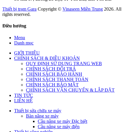
Thiết bị trạm Gara
Copyright ©
Vinaseen Miền Trung
2026. All
rights reserved.
Điều hướng
Menu
Danh mục
GIỚI THIỆU
CHÍNH SÁCH & ĐIỀU KHOẢN
QUY ĐỊNH SỬ DỤNG TRANG WEB
CHÍNH SÁCH ĐỔI TRẢ
CHÍNH SÁCH BẢO HÀNH
CHÍNH SÁCH THANH TOÁN
CHÍNH SÁCH BẢO MẬT
CHÍNH SÁCH VẬN CHUYỂN & LẮP ĐẶT
TIN TỨC
LIÊN HỆ
Thiết bị sửa chữa xe máy
Bàn nâng xe máy
Cầu nâng xe máy Đặc biệt
Cầu nâng xe máy điện
Thiết bị công nghiệp