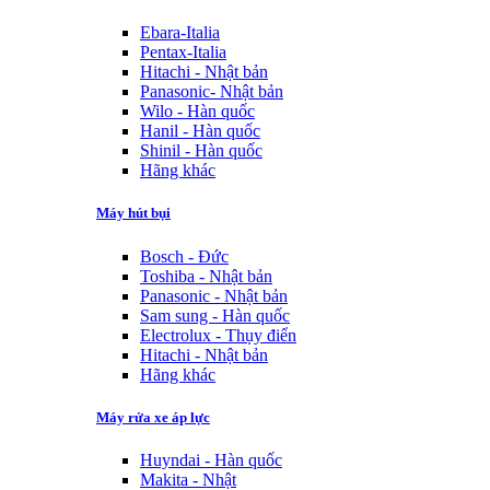
Ebara-Italia
Pentax-Italia
Hitachi - Nhật bản
Panasonic- Nhật bản
Wilo - Hàn quốc
Hanil - Hàn quốc
Shinil - Hàn quốc
Hãng khác
Máy hút bụi
Bosch - Đức
Toshiba - Nhật bản
Panasonic - Nhật bản
Sam sung - Hàn quốc
Electrolux - Thụy điển
Hitachi - Nhật bản
Hãng khác
Máy rửa xe áp lực
Huyndai - Hàn quốc
Makita - Nhật