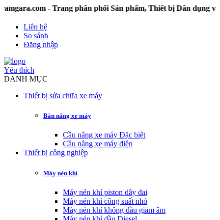
ra.com - Trang phân phối Sản phẩm, Thiết bị Dân dụng và Cô
Liên hệ
So sánh
Đăng nhập
Yêu thích
DANH MỤC
Thiết bị sửa chữa xe máy
Bàn nâng xe máy
Cầu nâng xe máy Đặc biệt
Cầu nâng xe máy điện
Thiết bị công nghiệp
Máy nén khí
Máy nén khí piston dây đai
Máy nén khí công suất nhỏ
Máy nén khí không dầu giảm âm
Máy nén khí dầu Diesel