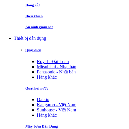
Đóng cắt
Điều khiển
An ninh giám sát
Thiết bị dân dụng
Quạt điện
Royal - Đài Loan
Mitsubishi - Nhật bản
Panasonic - Nhật bản
Hãng khác
Quạt hơi nước
Daikio
Kangaroo - Việt Nam
Sunhouse - Việt Nam
Hãng khác
Máy bơm Dân Dụng