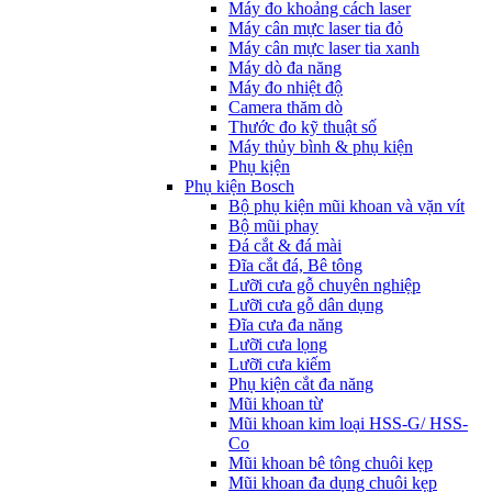
Máy đo khoảng cách laser
Máy cân mực laser tia đỏ
Máy cân mực laser tia xanh
Máy dò đa năng
Máy đo nhiệt độ
Camera thăm dò
Thước đo kỹ thuật số
Máy thủy bình & phụ kiện
Phụ kịện
Phụ kiện Bosch
Bộ phụ kiện mũi khoan và vặn vít
Bộ mũi phay
Đá cắt & đá mài
Đĩa cắt đá, Bê tông
Lưỡi cưa gỗ chuyên nghiệp
Lưỡi cưa gỗ dân dụng
Đĩa cưa đa năng
Lưỡi cưa lọng
Lưỡi cưa kiếm
Phụ kiện cắt đa năng
Mũi khoan từ
Mũi khoan kim loại HSS-G/ HSS-
Co
Mũi khoan bê tông chuôi kẹp
Mũi khoan đa dụng chuôi kẹp