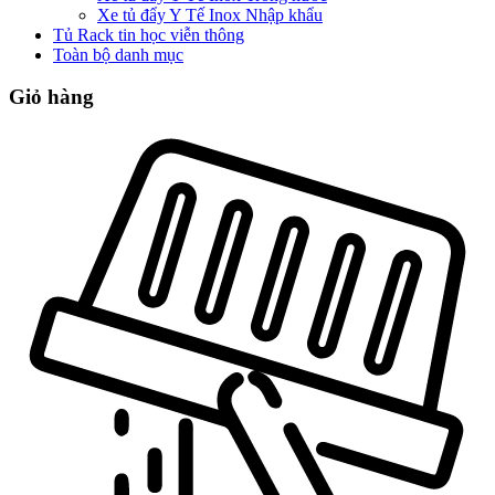
Xe tủ đẩy Y Tế Inox Nhập khẩu
Tủ Rack tin học viễn thông
Toàn bộ danh mục
Giỏ hàng