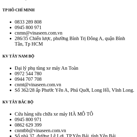
TP HỒ CHÍ MINH
0833 289 808
0945 800 971
cnmn@vinaseen.com.vn
286/35 Chiến lược, phường Bình Trị Đông A, quận Bình
Tân, Tp HCM
KV TÂY NAM BỘ
Đại lý phụ tùng xe máy An Toàn
0972 544 780
0944 707 708
cnmt@vinaseen.com.vn
Số 362/28 ấp Phước Yên A, Phú Quới, Long Hồ, Vĩnh Long.
KV TÂY BẮC BỘ
Cửa hàng sửa chữa xe máy HÀ MÔ TÔ
0945 800 971
0862 629 399
cnmtbb@vinaseen.com.vn
Số nhà 37, đường Lê Lợi, TP Yên Bái, tỉnh Yên Bái