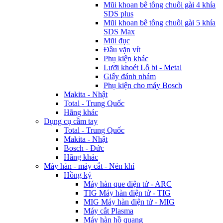
Mũi khoan bê tông chuôi gài 4 khía
SDS plus
Mũi khoan bê tông chuôi gài 5 khía
SDS Max
Mũi đục
Đầu vặn vít
Phụ kiện khác
Lưỡi khoét Lỗ bi - Metal
Giấy đánh nhám
Phụ kiện cho máy Bosch
Makita - Nhật
Total - Trung Quốc
Hãng khác
Dụng cụ cầm tay
Total - Trung Quốc
Makita - Nhật
Bosch - Đức
Hãng khác
Máy hàn - máy cắt - Nén khí
Hồng ký
Máy hàn que điện tử - ARC
TIG Máy hàn điện tử - TIG
MIG Máy hàn điện tử - MIG
Máy cắt Plasma
Máy hàn hồ quang