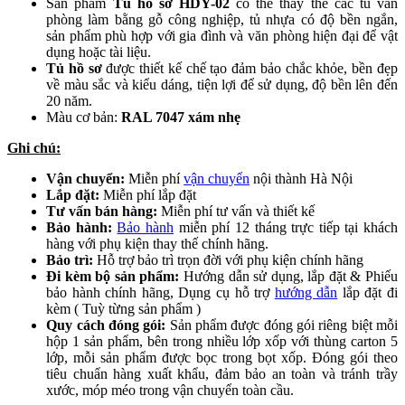
Sản phẩm
Tủ hồ sơ HDY-02
có thể thay thế các tủ văn
phòng làm bằng gỗ công nghiệp, tủ nhựa có độ bền ngắn,
sản phẩm phù hợp với gia đình và văn phòng hiện đại để vật
dụng hoặc tài liệu.
Tủ hồ sơ
được thiết kế chế tạo đảm bảo chắc khỏe, bền đẹp
về màu sắc và kiểu dáng, tiện lợi để sử dụng, độ bền lên đến
20 năm.
Màu cơ bản:
RAL 7047 xám nhẹ
Ghi chú:
Vận chuyển:
Miễn phí
vận chuyển
nội thành Hà Nội
Lắp đặt:
Miễn phí lắp đặt
Tư vấn bán hàng:
Miễn phí tư vấn và thiết kế
Bảo hành:
Bảo hành
miễn phí 12 tháng trực tiếp tại khách
hàng với phụ kiện thay thế chính hãng.
Bảo trì:
Hỗ trợ bảo trì trọn đời với phụ kiện chính hãng
Đi kèm bộ sản phẩm:
Hướng dẫn sử dụng, lắp đặt & Phiếu
bảo hành chính hãng, Dụng cụ hỗ trợ
hướng dẫn
lắp đặt đi
kèm ( Tuỳ từng sản phẩm )
Quy cách đóng gói:
Sản phẩm được đóng gói riêng biệt mỗi
hộp 1 sản phẩm, bên trong nhiều lớp xốp với thùng carton 5
lớp, mỗi sản phẩm được bọc trong bọt xốp. Đóng gói theo
tiêu chuẩn hàng xuất khẩu, đảm bảo an toàn và tránh trầy
xước, móp méo trong vận chuyển toàn cầu.