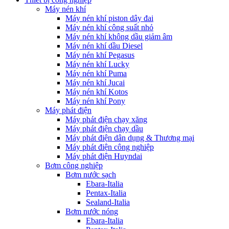
Máy nén khí
Máy nén khí piston dây đai
Máy nén khí công suất nhỏ
Máy nén khí không dầu giảm âm
Máy nén khí dầu Diesel
Máy nén khí Pegasus
Máy nén khí Lucky
Máy nén khí Puma
Máy nén khí Jucai
Máy nén khí Kotos
Máy nén khí Pony
Máy phát điện
Máy phát điện chạy xăng
Máy phát điện chạy dầu
Máy phát điện dân dụng & Thương mại
Máy phát điện công nghiệp
Máy phát điện Huyndai
Bơm công nghiệp
Bơm nước sạch
Ebara-Italia
Pentax-Italia
Sealand-Italia
Bơm nước nóng
Ebara-Italia