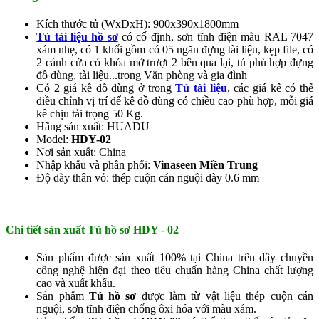
Kích thước tủ (WxDxH): 900x390x1800mm
Tủ tài liệu hồ sơ
có cố định, sơn tĩnh điện màu RAL 7047
xám nhẹ, có 1 khối gồm có 05 ngăn đựng tài liệu, kẹp file, có
2 cánh cửa có khóa mở trượt 2 bên qua lại, tủ phù hợp đựng
đồ dùng, tài liệu...trong Văn phòng và gia đình
Có 2 giá kê đồ dùng ở trong
Tủ tài liệu
, các giá kê có thể
điều chỉnh vị trí để kê đồ dùng có chiều cao phù hợp, mỗi giá
kê chịu tải trọng 50 Kg.
Hãng sản xuất: HUADU
Model:
HDY-02
Nơi sản xuất: China
Nhập khẩu và phân phối:
Vinaseen Miền Trung
Độ dày thân vỏ: thép cuộn cán nguội dày 0.6 mm
Chi tiết sản xuất Tủ hồ sơ HDY - 02
Sản phẩm được sản xuất 100% tại China trên dây chuyền
công nghệ hiện đại theo tiêu chuẩn hàng China chất lượng
cao và xuất khẩu.
Sản phẩm
Tủ hồ sơ
được làm từ vật liệu thép cuộn cán
nguội, sơn tĩnh điện chống ôxi hóa với màu xám.