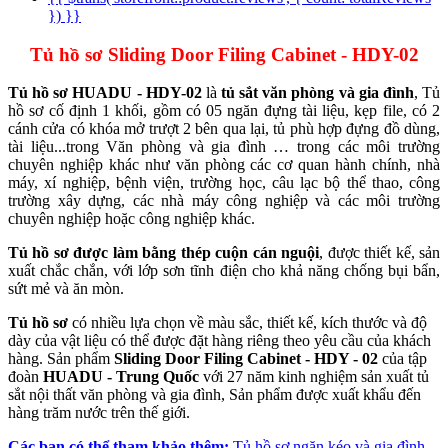
}) }}
Tủ hồ sơ Sliding Door Filing Cabinet - HDY-02
Tủ hồ sơ HUADU - HDY-02
là
tủ sắt văn phòng và gia đình
, Tủ
hồ sơ cố định 1 khối, gồm có 05 ngăn đựng tài liệu, kẹp file, có 2
cánh cửa có khóa mở trượt 2 bên qua lại, tủ phù hợp đựng đồ dùng,
tài liệu...trong Văn phòng và gia đình … trong các môi trường
chuyên nghiệp khác như văn phòng các cơ quan hành chính, nhà
máy, xí nghiệp, bệnh viện, trường học, câu lạc bộ thể thao, công
trường xây dựng, các nhà máy công nghiệp và các môi trường
chuyên nghiệp hoặc công nghiệp khác.
Tủ hồ sơ được làm bằng thép cuộn cán nguội
, được thiết kế, sản
xuất chắc chắn, với lớp sơn tĩnh điện cho khả năng chống bụi bẩn,
sứt mẻ và ăn mòn.
Tủ hồ sơ
có nhiều lựa chọn về màu sắc, thiết kế, kích thước và độ
dày của vật liệu có thể được đặt hàng riêng theo yêu cầu của khách
hàng. Sản phẩm
Sliding Door Filing Cabinet - HDY - 02
của tập
đoàn
HUADU - Trung Quốc
với 27 năm kinh nghiệm sản xuất tủ
sắt nội thất văn phòng và gia đình, Sản phẩm được xuất khẩu đến
hàng trăm nước trên thế giới.
Các bạn có thể tham khảo thêm:
Tủ hồ sơ ngăn kéo và gia đình