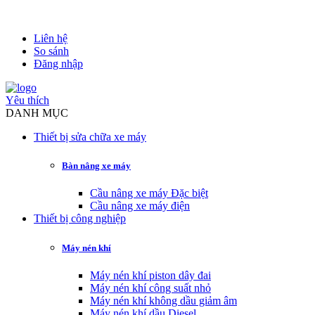
Liên hệ
So sánh
Đăng nhập
Yêu thích
DANH MỤC
Thiết bị sửa chữa xe máy
Bàn nâng xe máy
Cầu nâng xe máy Đặc biệt
Cầu nâng xe máy điện
Thiết bị công nghiệp
Máy nén khí
Máy nén khí piston dây đai
Máy nén khí công suất nhỏ
Máy nén khí không dầu giảm âm
Máy nén khí dầu Diesel