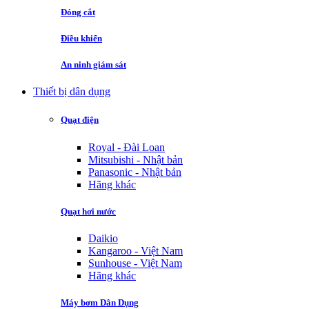
Đóng cắt
Điều khiển
An ninh giám sát
Thiết bị dân dụng
Quạt điện
Royal - Đài Loan
Mitsubishi - Nhật bản
Panasonic - Nhật bản
Hãng khác
Quạt hơi nước
Daikio
Kangaroo - Việt Nam
Sunhouse - Việt Nam
Hãng khác
Máy bơm Dân Dụng