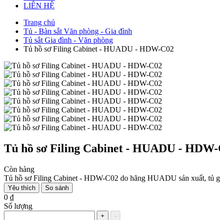
LIÊN HỆ
Trang chủ
Tủ - Bàn sắt Văn phòng - Gia đình
Tủ sắt Gia đình - Văn phòng
Tủ hồ sơ Filing Cabinet - HUADU - HDW-C02
Tủ hồ sơ Filing Cabinet - HUADU - HDW
Còn hàng
Tủ hồ sơ Filing Cabinet - HDW-C02 do hãng HUADU sản xuất, tủ gồm
Yêu thích
So sánh
0 ₫
Số lượng
+
-