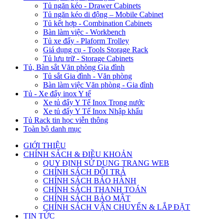
Tủ ngăn kéo - Drawer Cabinets
Tủ ngăn kéo di động – Mobile Cabinet
Tủ kết hợp - Combination Cabinets
Bàn làm việc - Workbench
Tủ xe đẩy - Plaform Trolley
Giá dụng cụ - Tools Storage Rack
Tủ lưu trữ - Storage Cabinets
Tủ, Bàn sắt Văn phòng Gia đình
Tủ sắt Gia đình - Văn phòng
Bàn làm việc Văn phòng - Gia đình
Tủ - Xe đẩy inox Y tế
Xe tủ đẩy Y Tế Inox Trong nước
Xe tủ đẩy Y Tế Inox Nhập khẩu
Tủ Rack tin học viễn thông
Toàn bộ danh mục
GIỚI THIỆU
CHÍNH SÁCH & ĐIỀU KHOẢN
QUY ĐỊNH SỬ DỤNG TRANG WEB
CHÍNH SÁCH ĐỔI TRẢ
CHÍNH SÁCH BẢO HÀNH
CHÍNH SÁCH THANH TOÁN
CHÍNH SÁCH BẢO MẬT
CHÍNH SÁCH VẬN CHUYỂN & LẮP ĐẶT
TIN TỨC