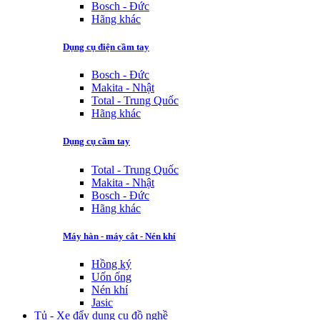
Bosch - Đức
Hãng khác
Dụng cụ điện cầm tay
Bosch - Đức
Makita - Nhật
Total - Trung Quốc
Hãng khác
Dụng cụ cầm tay
Total - Trung Quốc
Makita - Nhật
Bosch - Đức
Hãng khác
Máy hàn - máy cắt - Nén khí
Hồng ký
Uốn ống
Nén khí
Jasic
Tủ - Xe đẩy dụng cụ đồ nghề