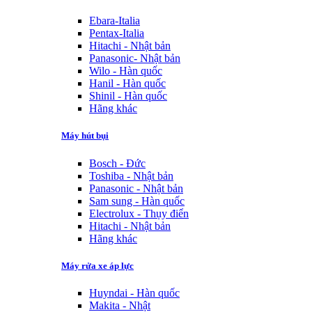
Ebara-Italia
Pentax-Italia
Hitachi - Nhật bản
Panasonic- Nhật bản
Wilo - Hàn quốc
Hanil - Hàn quốc
Shinil - Hàn quốc
Hãng khác
Máy hút bụi
Bosch - Đức
Toshiba - Nhật bản
Panasonic - Nhật bản
Sam sung - Hàn quốc
Electrolux - Thụy điển
Hitachi - Nhật bản
Hãng khác
Máy rửa xe áp lực
Huyndai - Hàn quốc
Makita - Nhật