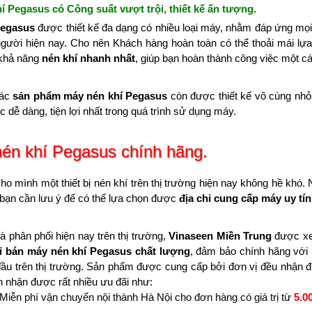
hí Pegasus có Công suất vượt trội, thiết kế ấn tượng.
Pegasus
được thiết kế đa dạng có nhiều loại máy, nhằm đáp ứng mọ
người hiện nay. Cho nên Khách hàng hoàn toàn có thể thoải mái 
 khả năng
nén khí nhanh nhất
, giúp bạn hoàn thành công việc một c
các
sản phẩm máy nén khí
Pegasus
còn được thiết kế vô cùng nhỏ 
c dễ dàng, tiện lợi nhất trong quá trình sử dụng máy.
nén khí Pegasus chính hãng.
ho mình một thiết bị nén khí trên thị trường hiện nay không hề k
ì bạn cần lưu ý để có thể lựa chọn được
địa chỉ cung cấp máy uy tín
 phân phối hiện nay trên thị trường,
Vinaseen Miền Trung
được xem
hỉ bán máy nén khí Pegasus chất lượng
, đảm bảo chính hãng với 
ầu trên thị trường. Sản phẩm được cung cấp bởi đơn vị đều nhận đư
 nhận được rất nhiều ưu đãi như:
Miễn phí vận chuyển nội thành Hà Nội cho đơn hàng có giá trị từ
5.0