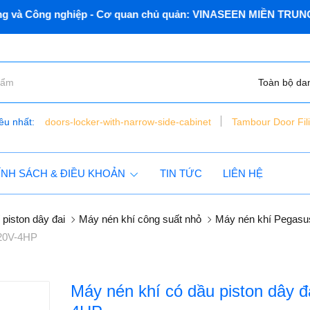
nghiệp - Cơ quan chủ quản: VINASEEN MIỀN TRUNG
Toàn bộ da
ều nhất:
doors-locker-with-narrow-side-cabinet
Tambour Door Fil
bàn nâng xe máy điện thủy lực - đặt chìm - vns - lift150 - c
tủ dụng cụ 6 ngăn vnsmt6321r - mobile cabinet
ÍNH SÁCH & ĐIỀU KHOẢN
TIN TỨC
LIÊN HỆ
piston dây đai
Máy nén khí công suất nhỏ
Máy nén khí Pegasu
220V-4HP
Máy nén khí có dầu piston dây 