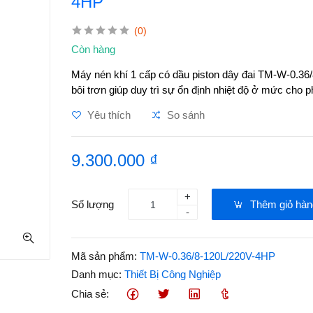
4HP
(0)
Còn hàng
Máy nén khí 1 cấp có dầu piston dây đai TM-W-0.36
bôi trơn giúp duy trì sự ổn định nhiệt độ ở mức cho
Yêu thích
So sánh
9.300.000 ₫
+
Số lượng
Thêm giỏ hàn
-
Mã sản phẩm:
TM-W-0.36/8-120L/220V-4HP
Danh mục:
Thiết Bị Công Nghiệp
Chia sẻ: