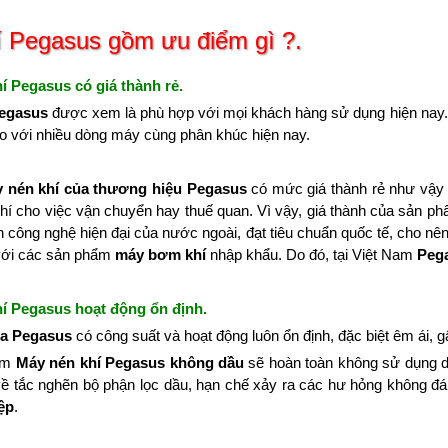
 Pegasus gồm ưu điểm gì ?.
hí Pegasus có giá thành rẻ.
Pegasus
được xem là phù hợp với mọi khách hàng sử dụng hiện na
o với nhiều dòng máy cùng phân khúc hiện nay.
 nén khí của thương hiệu Pegasus
có mức giá thành rẻ như vậy 
phí cho việc vận chuyển hay thuế quan. Vì vậy, giá thành của sản 
 công nghệ hiện đại của nước ngoài, đạt tiêu chuẩn quốc tế, cho 
 với các sản phẩm
máy bơm khí
nhập khẩu. Do đó, tại Việt Nam
Peg
hí Pegasus hoạt động ổn định.
của Pegasus
có công suất và hoạt động luôn ổn định, đặc biệt êm ái, g
ẩm
Máy nén khí Pegasus không dầu
sẽ hoàn toàn không sử dụng dầu
ề tắc nghẽn bộ phận lọc dầu, hạn chế xảy ra các hư hỏng không đá
ệp
.