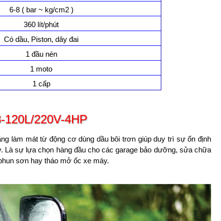
6-8 ( bar ~ kg/cm2 )
360 lít/phút
Có dầu, Piston, dây đai
1 đầu nén
1 moto
1 cấp
8-120L/220V-4HP
g làm mát từ động cơ dùng dầu bôi trơn giúp duy trì sự ổn định
áy. Là sự lựa chọn hàng đầu cho các garage bảo dưỡng, sửa chữa
, phun sơn hay tháo mở ốc xe máy.