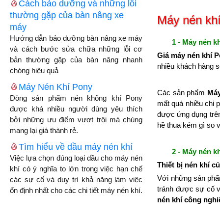
Cách bảo dưỡng và những lỗi
thường gặp của bàn nâng xe
Máy nén khí
máy
Hướng dẫn bảo dưỡng bàn nâng xe máy
1 - Máy nén k
và cách bước sửa chữa những lỗi cơ
Giá máy nén khí 
bản thường gặp của bàn nâng nhanh
nhiều khách hàng s
chóng hiệu quả
Máy Nén Khí Pony
Các sản phẩm
Máy
Dòng sản phẩm nén không khí Pony
mất quá nhiều chi 
được khá nhiều người dùng yêu thích
được ứng dụng trên
bởi những ưu điểm vượt trội mà chúng
hề thua kém gì so
mang lại giá thành rẻ.
Tìm hiểu về dầu máy nén khí
2 - Máy nén k
Việc lựa chọn đúng loại dầu cho máy nén
Thiết bị nén khí 
khí có ý nghĩa to lớn trong việc hạn chế
Với những sản ph
các sự cố và duy trì khả năng làm việc
tránh được sự cố v
ổn định nhất cho các chi tiết máy nén khí.
nén khí công nghi