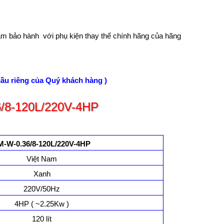
tâm bảo hành với phụ kiện thay thế chính hãng của hãng
cầu riêng của Quý khách hàng )
6/8-120L/220V-4HP
M-W-0.36/8-120L
/
220V
-4HP
Việt Nam
Xanh
220V/50Hz
4HP ( ~2.25Kw )
120 lít