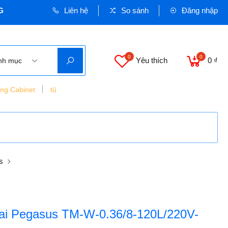
Liên hệ
So sánh
Đăng nhập
0
0
Yêu thích
0 ₫
nh mục
ing Cabinet
tủ
s
đai Pegasus TM-W-0.36/8-120L/220V-