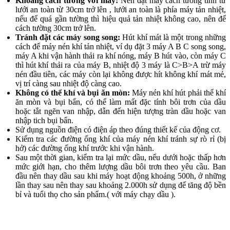
Khoảng cách tường với máy:
Nên đặt máy cách tường tính từ
lưới an toàn từ 30cm trở lên , lưới an toàn là phía máy tản nhiệt,
nếu để quá gần tường thì hiệu quả tản nhiệt không cao, nên để
cách tường 30cm trở lên.
Tránh đặt các máy song song:
Hút khí mát là một trong những
cách để máy nén khí tản nhiệt, ví dụ đặt 3 máy A B C song song,
máy A khi vận hành thải ra khí nóng, máy B hút vào, còn máy C
thì hút khí thải ra của máy B, nhiệt độ 3 máy là C>B>A trừ máy
nén đầu tiên, các máy còn lại không được hít không khí mát mẻ,
vị trí càng sau nhiệt độ càng cao.
Không có thể khí và bụi ăn mòn:
Máy nén khí hút phải thể khí
ăn mòn và bụi bẩn, có thể làm mất đặc tính bôi trơn của dầu
hoặc tắt ngẽn van nhập, dẫn đến hiện tượng tràn dầu hoặc van
nhập tich bụi bẩn.
Sử dụng nguồn điện có điện áp theo đúng thiết kế của động cơ.
Kiểm tra các đường ống khí của máy nén khí tránh sự rò rỉ (bị
hở) các đường ống khí trước khi vận hành.
Sau một thời gian, kiểm tra lại mức dầu, nếu dưới hoặc thấp hơn
mức giới hạn, cho thêm lượng dầu bôi trơn theo yêu cầu. Ban
đầu nên thay dầu sau khi máy hoạt động khoảng 500h, ở những
lần thay sau nên thay sau khoảng 2.000h sử dụng để tăng độ bền
bỉ và tuổi thọ cho sản phẩm.( với máy chạy dầu ).