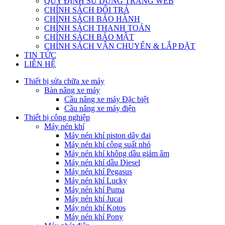
QUY ĐỊNH SỬ DỤNG TRANG WEB
CHÍNH SÁCH ĐỔI TRẢ
CHÍNH SÁCH BẢO HÀNH
CHÍNH SÁCH THANH TOÁN
CHÍNH SÁCH BẢO MẬT
CHÍNH SÁCH VẬN CHUYỂN & LẮP ĐẶT
TIN TỨC
LIÊN HỆ
Thiết bị sửa chữa xe máy
Bàn nâng xe máy
Cầu nâng xe máy Đặc biệt
Cầu nâng xe máy điện
Thiết bị công nghiệp
Máy nén khí
Máy nén khí piston dây đai
Máy nén khí công suất nhỏ
Máy nén khí không dầu giảm âm
Máy nén khí dầu Diesel
Máy nén khí Pegasus
Máy nén khí Lucky
Máy nén khí Puma
Máy nén khí Jucai
Máy nén khí Kotos
Máy nén khí Pony