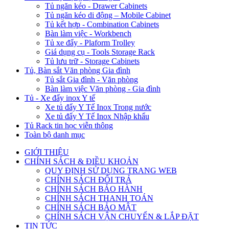
Tủ ngăn kéo - Drawer Cabinets
Tủ ngăn kéo di động – Mobile Cabinet
Tủ kết hợp - Combination Cabinets
Bàn làm việc - Workbench
Tủ xe đẩy - Plaform Trolley
Giá dụng cụ - Tools Storage Rack
Tủ lưu trữ - Storage Cabinets
Tủ, Bàn sắt Văn phòng Gia đình
Tủ sắt Gia đình - Văn phòng
Bàn làm việc Văn phòng - Gia đình
Tủ - Xe đẩy inox Y tế
Xe tủ đẩy Y Tế Inox Trong nước
Xe tủ đẩy Y Tế Inox Nhập khẩu
Tủ Rack tin học viễn thông
Toàn bộ danh mục
GIỚI THIỆU
CHÍNH SÁCH & ĐIỀU KHOẢN
QUY ĐỊNH SỬ DỤNG TRANG WEB
CHÍNH SÁCH ĐỔI TRẢ
CHÍNH SÁCH BẢO HÀNH
CHÍNH SÁCH THANH TOÁN
CHÍNH SÁCH BẢO MẬT
CHÍNH SÁCH VẬN CHUYỂN & LẮP ĐẶT
TIN TỨC