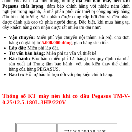
dành cho bạn. Là một trong những
địa chỉ bán máy nén khí
Pegasus chất lượng
, đảm bảo chính hãng với nhiều năm kinh
nghiệm trong ngành, là nhà phân phối các thiết bị công nghiệp hàng
đầu trên thị trường. Sản phẩm được cung cấp bởi đơn vị đều nhận
được đánh giá cao từ phía người dùng. Đặc biệt, khi mua hàng tại
đây khách hàng còn nhận được rất nhiều ưu đãi như:
Vận chuyển:
Miễn phí vận chuyển nội thành Hà Nội cho đơn
hàng có giá trị từ
5.000.000 đồng
, giao hàng siêu tốc.
Lắp đặt:
Miễn phí lắp đặt.
Tư vấn bán hàng:
Miễn phí tư vấn và thiết kế.
Bảo hành:
Bảo hành miễn phí 12 tháng theo quy định của nhà
sản xuất tại Trung tâm bảo hành với phụ kiện thay thế chính
hãng của hãng PEGASUS.
Bảo trì:
Hỗ trợ bảo trì trọn đời với phụ kiện chính hãng.
Thông số KT máy nén khí có dầu Pegasus TM-V-
0.25/12.5-180L-3HP/220V
TM-V-0.25/12.5-180L-