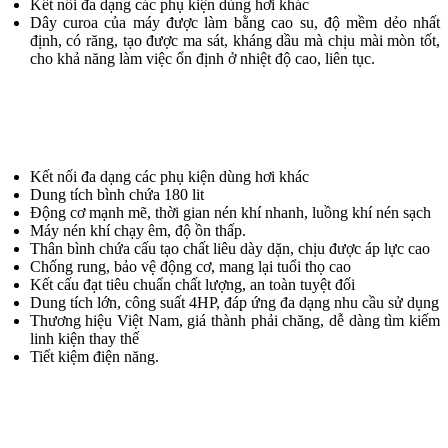
Kết nối đa dạng các phụ kiện dùng hơi khác
Dây curoa của máy được làm bằng cao su, độ mềm dẻo nhất
định, có răng, tạo được ma sát, kháng dầu mà chịu mài mòn tốt,
cho khả năng làm việc ổn định ở nhiệt độ cao, liên tục.
Kết nối đa dạng các phụ kiện dùng hơi khác
Dung tích bình chứa 180 lit
Động cơ mạnh mẽ, thời gian nén khí nhanh, luồng khí nén sạch
Máy nén khí chạy êm, độ ồn thấp.
Thân bình chứa cấu tạo chất liêu dày dặn, chịu được áp lực cao
Chống rung, bảo vệ động cơ, mang lại tuổi thọ cao
Kết cấu đạt tiêu chuẩn chất lượng, an toàn tuyệt đối
Dung tích lớn, công suất 4HP, đáp ứng đa dạng nhu cầu sử dụng
Thương hiệu Việt Nam, giá thành phải chăng, dễ dàng tìm kiếm
linh kiện thay thế
Tiết kiệm điện năng.