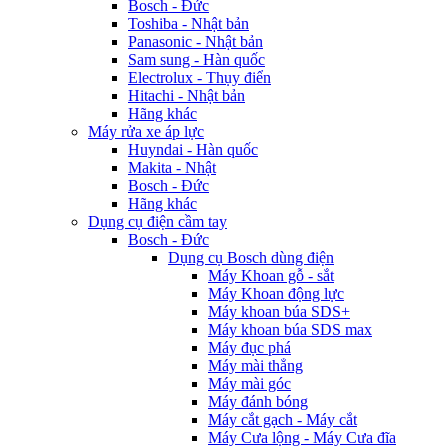
Bosch - Đức
Toshiba - Nhật bản
Panasonic - Nhật bản
Sam sung - Hàn quốc
Electrolux - Thụy điển
Hitachi - Nhật bản
Hãng khác
Máy rửa xe áp lực
Huyndai - Hàn quốc
Makita - Nhật
Bosch - Đức
Hãng khác
Dụng cụ điện cầm tay
Bosch - Đức
Dụng cụ Bosch dùng điện
Máy Khoan gỗ - sắt
Máy Khoan động lực
Máy khoan búa SDS+
Máy khoan búa SDS max
Máy đục phá
Máy mài thẳng
Máy mài góc
Máy đánh bóng
Máy cắt gạch - Máy cắt
Máy Cưa lộng - Máy Cưa đĩa