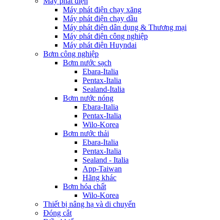
Máy phát điện
Máy phát điện chạy xăng
Máy phát điện chạy dầu
Máy phát điện dân dụng & Thương mại
Máy phát điện công nghiệp
Máy phát điện Huyndai
Bơm công nghiệp
Bơm nước sạch
Ebara-Italia
Pentax-Italia
Sealand-Italia
Bơm nước nóng
Ebara-Italia
Pentax-Italia
Wilo-Korea
Bơm nước thải
Ebara-Italia
Pentax-Italia
Sealand - Italia
App-Taiwan
Hãng khác
Bơm hóa chất
Wilo-Korea
Thiết bị nâng hạ và di chuyển
Đóng cắt