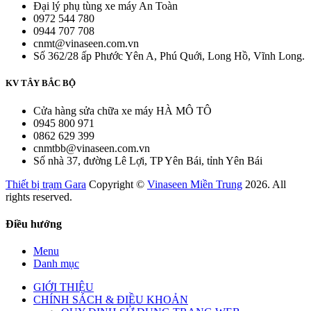
Đại lý phụ tùng xe máy An Toàn
0972 544 780
0944 707 708
cnmt@vinaseen.com.vn
Số 362/28 ấp Phước Yên A, Phú Quới, Long Hồ, Vĩnh Long.
KV TÂY BẮC BỘ
Cửa hàng sửa chữa xe máy HÀ MÔ TÔ
0945 800 971
0862 629 399
cnmtbb@vinaseen.com.vn
Số nhà 37, đường Lê Lợi, TP Yên Bái, tỉnh Yên Bái
Thiết bị trạm Gara
Copyright ©
Vinaseen Miền Trung
2026. All
rights reserved.
Điều hướng
Menu
Danh mục
GIỚI THIỆU
CHÍNH SÁCH & ĐIỀU KHOẢN