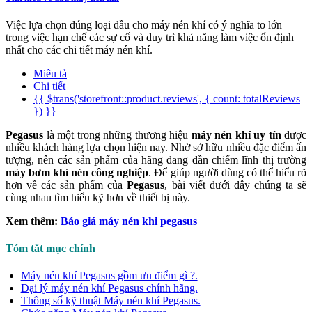
Việc lựa chọn đúng loại dầu cho máy nén khí có ý nghĩa to lớn
trong việc hạn chế các sự cố và duy trì khả năng làm việc ổn định
nhất cho các chi tiết máy nén khí.
Miêu tả
Chi tiết
{{ $trans('storefront::product.reviews', { count: totalReviews
}) }}
Pegasus
là một trong những thương hiệu
máy nén khí uy tín
được
nhiều khách hàng lựa chọn hiện nay. Nhờ sở hữu nhiều đặc điểm ấn
tượng, nên các sản phẩm của hãng đang dần chiếm lĩnh thị trường
máy bơm khí nén công nghiệp
. Để giúp người dùng có thể hiểu rõ
hơn về các sản phẩm của
Pegasus
, bài viết dưới đây chúng ta sẽ
cùng nhau tìm hiểu kỹ hơn về thiết bị này.
Xem thêm:
Báo giá máy nén khi pegasus
Tóm tắt mục chính
Máy nén khí Pegasus gồm ưu điểm gì ?.
Đại lý máy nén khí Pegasus chính hãng.
Thông số kỹ thuật Máy nén khí Pegasus.