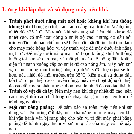
Lưu ý khi lắp đặt và sử dụng máy nén khí.
Tránh phơi dưới nắng mặt trời hoặc không khí lưu thông
không tốt:
Thông gió tốt, tránh ánh nắng mặt trời / mưa / độ ẩm,
nhiệt độ <35 ° C. Máy nén khí sử dụng vật liệu chịu được độ
nhiệt cao, có thể hoạt động ở nhiệt độ cao, nhưng do dầu bôi
trơn vì đặc tính hạn chế, nên sẽ biến chất mất đi tính bôi trơn làm
cho máy móc hỏng hóc, vì vậy tránh việc để máy dưới ánh nắng
mặt trời. Để máy dưới nắng mặt trời hoặc không khí lưu thông
không tốt làm sẽ cho máy và một phần của hệ thống điều khiển
điện tử nhanh xuống cấp do nhiệt độ cao nóng ẩm. Máy nén khí
vận hành trong môi trường nhiệt độ dưới 35°C hiệu quả sẽ tốt
hơn, nếu nhiệt độ môi trường trên 35°C, kiến nghị sử dụng dầu
bôi trơn chịu nhiệt cao chuyên dùng, máy nén hoạt động ở nhiệt
độ cao dễ xảy ra phản ứng carbon hóa do nhiệt độ cao tạo thành.
Tránh có vật dễ cháy:
Nén máy nén khí chạy nhiệt độ cao, nên
cấm tuyệt đối các chất lỏng dễ cháy đặt gần máy nén khí để
tránh nguy hiểm.
Mặt đất bằng phẳng:
Để đảm bảo an toàn, máy nén khí sử
dụng vật liệu tương đối dày, nên khá nặng, nhưng máy nén khí
khi vận hành vẫn bị rung nhẹ cho nên vị trí đặt máy phải bằng
phẳng để tránh nguy hiểm vì sự rung lắc của máy có thể gây
nên.