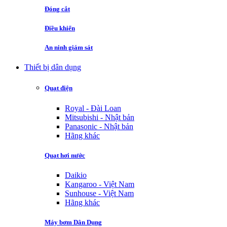
Đóng cắt
Điều khiển
An ninh giám sát
Thiết bị dân dụng
Quạt điện
Royal - Đài Loan
Mitsubishi - Nhật bản
Panasonic - Nhật bản
Hãng khác
Quạt hơi nước
Daikio
Kangaroo - Việt Nam
Sunhouse - Việt Nam
Hãng khác
Máy bơm Dân Dụng