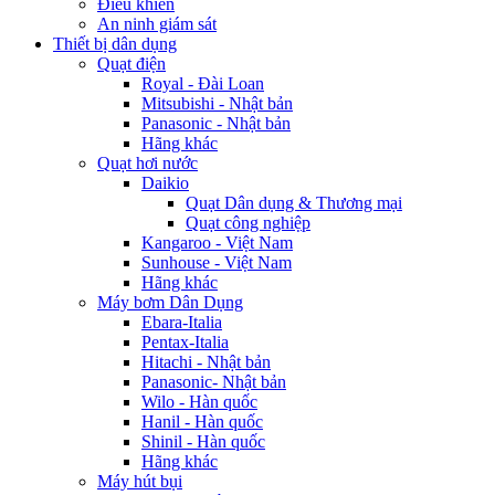
Điều khiển
An ninh giám sát
Thiết bị dân dụng
Quạt điện
Royal - Đài Loan
Mitsubishi - Nhật bản
Panasonic - Nhật bản
Hãng khác
Quạt hơi nước
Daikio
Quạt Dân dụng & Thương mại
Quạt công nghiệp
Kangaroo - Việt Nam
Sunhouse - Việt Nam
Hãng khác
Máy bơm Dân Dụng
Ebara-Italia
Pentax-Italia
Hitachi - Nhật bản
Panasonic- Nhật bản
Wilo - Hàn quốc
Hanil - Hàn quốc
Shinil - Hàn quốc
Hãng khác
Máy hút bụi