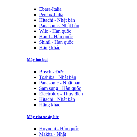
Ebara-Italia
Pentax-Italia
Hitachi - Nhật bản
Panasonic- Nhật bản
Wilo - Hàn quốc
Hanil - Hàn quốc
Shinil - Hàn quốc
Hãng khác
Máy hút bụi
Bosch - Đức
Toshiba - Nhật bản
Panasonic - Nhật bản
Sam sung - Hàn quốc
Electrolux - Thụy điển
Hitachi - Nhật bản
Hãng khác
Máy rửa xe áp lực
Huyndai - Hàn quốc
Makita - Nhật