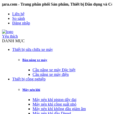
m - Trang phân phối Sản phẩm, Thiết bị Dân dụng và Công n
Liên hệ
So sánh
Đăng nhập
Yêu thích
DANH MỤC
Thiết bị sửa chữa xe máy
Bàn nâng xe máy
Cầu nâng xe máy Đặc biệt
Cầu nâng xe máy điện
Thiết bị công nghiệp
Máy nén khí
Máy nén khí piston dây đai
Máy nén khí công suất nhỏ
Máy nén khí không dầu giảm âm
Máy nén khí dầu Diesel