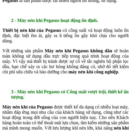
Pegasus
là sản phẩm được rất nhiều người tin tưởng, sử dụng.
2 - Máy nén khí Pegasus hoạt động ổn định.
Thiết bị nén khí của Pegasus
có công suất và hoạt động luôn ổn
định, đặc biệt êm ái, gây ra ít tiếng ồn gây khó chịu cho người
dùng.
Với những sản phẩm
Máy nén khí Pegasus không dầu
sẽ hoàn
toàn không sử dụng dầu trực tiếp trong quá trình hoạt động của
máy. Vì vậy mà thiết bị tránh được sự cố về tắc nghẽn bộ phận lọc
dầu, hạn chế xảy ra các hư hỏng không đáng có, nhờ đó tiết kiệm
chi phí sửa chữa và bảo dưỡng cho
máy nén khí công nghiệp
.
3 - Máy nén khí Pegasus có Công suất vượt trội, thiết kế ấn
tượng.
Máy nén khí của Pegasus
được thiết kế đa dạng có nhiều loại máy,
nhằm đáp ứng mọi nhu cầu của khách hàng sử dụng, cũng như các
hoạt động trong đời sống của con người hiện nay. Cho nên Khách
hàng hoàn toàn có thể thoải mái lựa chọn, tìm kiếm những sản phẩm
mà mình mong muốn. Với lưu lượng khí nén lớn, khả năng
nén khí