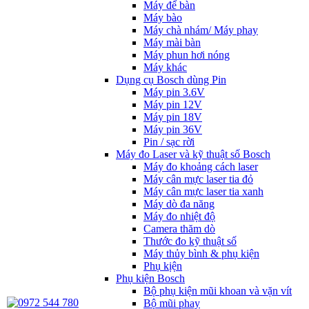
Máy để bàn
Máy bào
Máy chà nhám/ Máy phay
Máy mài bàn
Máy phun hơi nóng
Máy khác
Dụng cụ Bosch dùng Pin
Máy pin 3.6V
Máy pin 12V
Máy pin 18V
Máy pin 36V
Pin / sạc rời
Máy đo Laser và kỹ thuật số Bosch
Máy đo khoảng cách laser
Máy cân mực laser tia đỏ
Máy cân mực laser tia xanh
Máy dò đa năng
Máy đo nhiệt độ
Camera thăm dò
Thước đo kỹ thuật số
Máy thủy bình & phụ kiện
Phụ kịện
Phụ kiện Bosch
Bộ phụ kiện mũi khoan và vặn vít
Bộ mũi phay