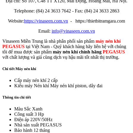
Địa chỉ: Số 107, C48 TT X120, Mai Động, Hoàng Mai, Hà Nội.
Telephone: (84) 24 3633 7642 - Fax: (84) 24 3633 2863
Website:
https://vinaseen.com.vn
- https://thietbitramgara.com
Email:
info@vinaseen.com.vn
Vinaseen Miền Trung là nhà phân phối sản phẩm
máy nén khí
PEGASUS
tại Việt Nam - Quý khách hàng hãy liên hệ với chúng
tôi để mua được sản phẩm
máy nén khí chính hãng
PEGASUS
với chất lượng và giá cùng dịch vụ hậu mãi tốt nhất thị trường.
Chi tiết Máy nén khí
Cấp máy nén khí
2 cấp
Kiểu máy Nén khí
Máy nén khí piston, dây đai
Thông tin chi tiết
Màu Sắc
Xanh
Công suất
3 Hp
Điện áp
220V/50Hz
Nhà sản xuất
PEGASUS
Bảo hành
12 tháng