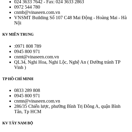
024 3633 7642 - Fax: 024 3633 2863
0972 544 780
cnmb@vinaseen.com.vn
VNSMT Building Số 107 C48 Mai Động - Hoàng Mai - Hà
Nội
KV MIỀN TRUNG
:0971 808 789
0945 800 971
cnmt@vinaseen.com.vn
QL34, Nghi Hoa, Nghi Lộc, Nghệ An ( Đường tránh TP
Vinh )
TP HỒ CHÍ MINH
0833 289 808
0945 800 971
cnmn@vinaseen.com.vn
286/35 Chiến lược, phường Bình Trị Đông A, quận Bình
Tân, Tp HCM
KV TÂY NAM BỘ