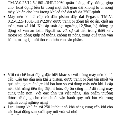
TM-V-0.25/12.5-180L-3HP/220V quấn bằng dây đồng giúp
cho hoạt động bền bỉ trong một thời gian dài không lo bị nóng
máy, khiến cho lưu lượng khí có thể đạt tối đa 250L/phút.
Máy nén khí 2 cấp có dầu piston dây đai Pegasus TM-V-
0.25/12.5-180L-3HP/220V được trang bị đồng hồ đo áp, chốt an
toàn, van xả khí. Khi áp suất đạt ngưỡng 12,5bar, hệ thống tự
động xả van an toàn. Ngoài ra, với sự cải tiến trong thiết kế ,
motor lõi đồng giúp hệ thống không bị nóng trong quá trình vận
hành, mang lại tuổi thọ cao hơn cho sản phẩm.
Với cơ chế hoạt động đặc biệt khác so với dòng máy nén khí 1
cấp. Cấu tạo đầu nén khí 2 piston, được trang bị ống tản nhiệt và
quả nén, tạo ra áp lực khí lớn hơn so với dòng máy nén khí 1 cấp
nên khả năng tiêu thụ điện ít hơn, độ ồn cũng như độ rung máy
cũng thấp hơn. Với đặc tính ưu việt riêng, sản phẩm thường
được sử dụng cho các chuỗi vận hành quy mô lớn và trong
ngành công nghiệp nặng
Lưu lượng khí lên tới 250 lit/phut có khả năng cung cấp khí cho
các hoạt động sản xuất quy mô vừa và nhỏ