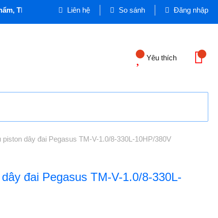
m, Thiết bị Dân dụng và Công nghiệp - Cơ quan chủ quản: VI
Liên hệ
So sánh
Đăng nhập
Yêu thích
u piston dây đai Pegasus TM-V-1.0/8-330L-10HP/380V
n dây đai Pegasus TM-V-1.0/8-330L-