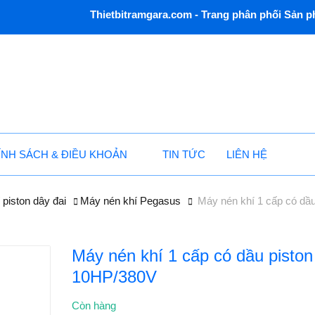
Thietbitramgara.com - Trang phân phối Sản phẩ
ÍNH SÁCH & ĐIỀU KHOẢN
TIN TỨC
LIÊN HỆ
piston dây đai
Máy nén khí Pegasus
Máy nén khí 1 cấp có dầ
Máy nén khí 1 cấp có dầu pisto
10HP/380V
Còn hàng