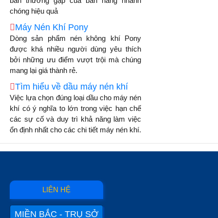
bản thường gặp của bàn nâng nhanh
chóng hiệu quả
Máy Nén Khí Pony
Dòng sản phẩm nén không khí Pony
được khá nhiều người dùng yêu thích
bởi những ưu điểm vượt trội mà chúng
mang lại giá thành rẻ.
Tìm hiểu về dầu máy nén khí
Việc lựa chọn đúng loại dầu cho máy nén
khí có ý nghĩa to lớn trong việc hạn chế
các sự cố và duy trì khả năng làm việc
ổn định nhất cho các chi tiết máy nén khí.
LIÊN HỆ
MIỀN BẮC - TRỤ SỞ