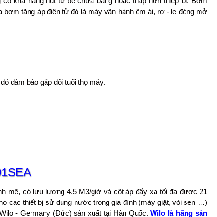
g có khả năng hút từ bể chứa bằng hoặc thấp hơn thiếp bị. Bơm
m tăng áp điện tử đó là máy vận hành êm ái, rơ - le đóng mở
 đó đảm bảo gấp đôi tuổi thọ máy.
401SEA
 mẽ, có lưu lượng 4.5 M3/giờ và cột áp đẩy xa tối đa được 21
o các thiết bị sử dụng nước trong gia đình (máy giặt, vòi sen …)
ilo - Germany (Đức) sản xuất tại Hàn Quốc.
Wilo là hãng sản