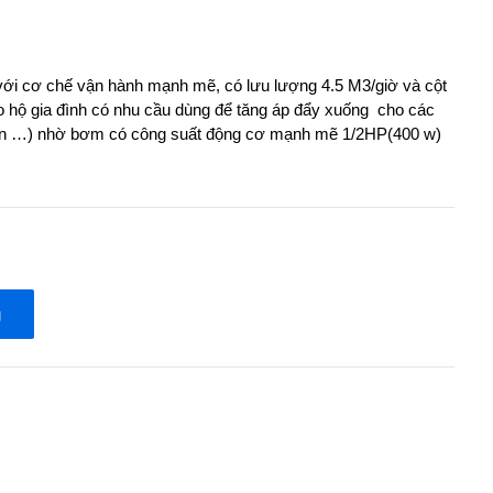
i cơ chế vận hành mạnh mẽ, có lưu lượng 4.5 M3/giờ và cột
ho hộ gia đình có nhu cầu dùng để tăng áp đẩy xuống cho các
i sen …) nhờ bơm có công suất động cơ mạnh mẽ 1/2HP(400 w)
g