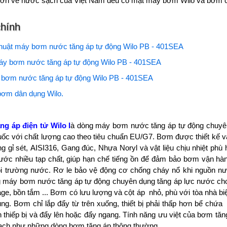
lớn về nước sạch của Việt Nam đều có mặt máy bơm Wilo và bơm cò
chính
thuật máy bơm nước tăng áp tự động Wilo PB - 401SEA
y bơm nước tăng áp tự động Wilo PB - 401SEA
 bơm nước tăng áp tự động Wilo PB - 401SEA
bơm dân dụng Wilo.
g áp điện tử Wilo l
à dòng máy bơm nước tăng áp tự động chuy
uốc với chất lượng cao theo tiêu chuẩn EU/G7. Bơm được thiết kế v
ống gỉ sét, AISI316, Gang đúc, Nhựa Noryl và vật liệu chịu nhiệt phù hơ
ước nhiều tạp chất, giúp hạn chế tiếng ồn để đảm bảo bơm vận
 trường nước. Rơ le bảo vệ động cơ chống cháy nổ khi nguồn nươ
máy bơm nước tăng áp tự động chuyên dụng tăng áp lực nước cho thiết b
ge, bồn tắm ... Bơm có lưu lượng và cột áp nhỏ, phù với tòa nhà biệt
. Bơm chỉ lắp đẩy từ trên xuống, thiết bị phải thấp hơn bể chư
 thiếp bị và đẩy lên hoặc đẩy ngang. Tính năng ưu việt của bơm tăng a
pạch như những dòng bơm tăng áp thông thường.