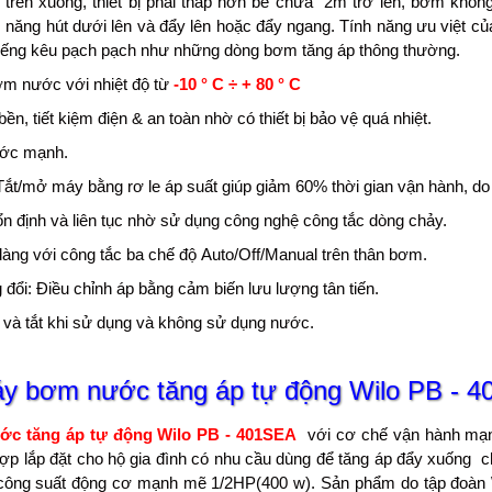
từ trên xuống, thiết bị phải thấp hơn bể chứa 2m trở lên, bơm khôn
ăng hút dưới lên và đẩy lên hoặc đẩy ngang. Tính năng ưu việt của bơ
tiếng kêu pạch pạch như những dòng bơm tăng áp thông thường.
ơm nước với nhiệt độ từ
-10 ° C ÷ + 80 ° C
n, tiết kiệm điện & an toàn nhờ có thiết bị bảo vệ quá nhiệt.
ước mạnh.
 Tắt/mở máy bằng rơ le áp suất giúp giảm 60% thời gian vận hành, do
n định và liên tục nhờ sử dụng công nghệ công tắc dòng chảy.
àng với công tắc ba chế độ Auto/Off/Manual trên thân bơm.
 đổi: Điều chỉnh áp bằng cảm biến lưu lượng tân tiến.
và tắt khi sử dụng và không sử dụng nước.
y bơm nước tăng áp tự động
Wilo PB - 
c tăng áp tự động Wilo PB - 401SEA
với cơ chế vận hành mạnh
hợp lắp đặt cho hộ gia đình có nhu cầu dùng để tăng áp đẩy xuống ch
ông suất động cơ mạnh mẽ 1/2HP(400 w). Sản phẩm do tập đoàn W