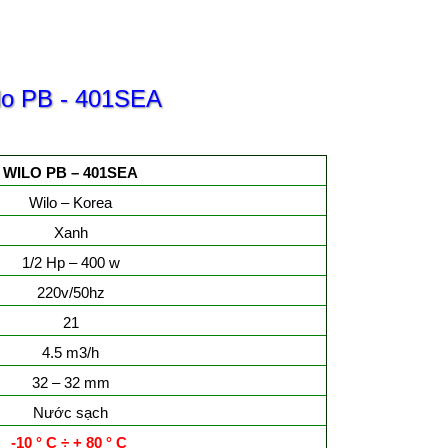
lo PB - 401SEA
WILO PB – 401SEA
Wilo – Korea
Xanh
1/2 Hp – 400 w
220v/50hz
21
4.5 m3/h
32 – 32 mm
Nước sạch
-10 ° C ÷ + 80 ° C