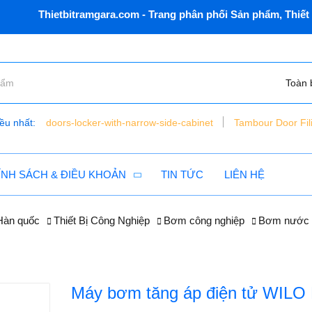
Thietbitramgara.com - Trang phân phối Sản phẩm, Thiết bị Dâ
Toàn 
ều nhất:
doors-locker-with-narrow-side-cabinet
Tambour Door Fil
bàn nâng xe máy điện thủy lực - đặt chìm - vns - lift150 - c
tủ dụng cụ 6 ngăn vnsmt6321r - mobile cabinet
ÍNH SÁCH & ĐIỀU KHOẢN
TIN TỨC
LIÊN HỆ
 Hàn quốc
Thiết Bị Công Nghiệp
Bơm công nghiệp
Bơm nước 
Máy bơm tăng áp điện tử WIL