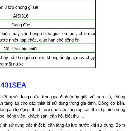
 3 lớp chống gỉ sét
AISI316
Gang đúc
iện máy vận hàng nhiều giờ liên tục , chịu mài
c nhiều tạp chất , giúp hạn chế tiếng ồn
Vật liệu chịu nhiệt
háy nổ khi nguồn nước không ổn định, máy chạy
́ng mất nước
 401SEA
ết bị sử dụng nước trong gia đình (máy giặt, vòi sen …), không
 tăng áp cho các thiết bị sử dụng trong gia đình. Động cơ bền,
ăng áp tự động, thích hợp cho việc tăng áp các thiết bị: bình nóng
ọc, bệnh viện, khách sạn, căn hộ, biệt thự ...
 đình sử dụng các thiết bị cần tăng áp lực nước khi sử dụng. Bơm