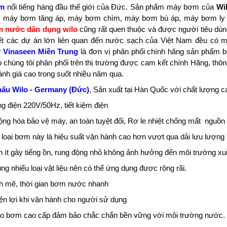
ơm
nổi tiếng hàng đầu thế giới của Đức. Sản phẩm máy bơm của
Wi
 máy bơm tăng áp, máy bơm chìm, máy bơm bù áp, máy bơm ly t
 nước dân dụng wilo
cũng rất quen thuộc và được người tiêu dùng
t các dự án lớn liên quan đến nước sạch của Việt Nam đều có m
 Vinaseen Miền Trung
là đơn vị phân phối chính hãng sản phẩm 
 chúng tôi phân phối trên thị trường được cam kết chính Hãng, thôn
nh giá cao trong suốt nhiều năm qua.
ẩu Wilo - Germany (Đức)
, Sản xuất tại Hàn Quốc với chất lượng 
g điện 220V/50Hz, tiết kiệm điện
ộng hóa bảo vệ máy, an toàn tuyệt đối, Rơ le nhiệt chống mất nguồn
loại bơm này là hiệu suất vận hành cao hơn vượt qua dải lưu lượng 
ít gây tiếng ồn, rung động nhỏ không ảnh hưởng đến môi trường x
g nhiểu loại vật liệu nên có thể ứng dụng được rộng rãi.​
 mẽ, thời gian bơm nước nhanh
tiện lợi khi vận hành cho người sử dụng
tạo bơm cao cấp đảm bảo chắc chắn bền vững với môi trường nước.