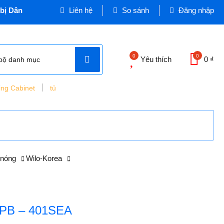
n dụng và Công nghiệp - Cơ quan chủ quản: VINASEEN MIỀN TR
Liên hệ
So sánh
Đăng nhập
0
0
Yêu thích
0 ₫
bộ danh mục
ing Cabinet
tủ
nóng
Wilo-Korea
O PB – 401SEA