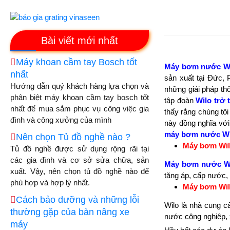
Bài viết mới nhất
Máy khoan cầm tay Bosch tốt
Máy bơm nước W
nhất
sản xuất tại Đức,
Hướng dẫn quý khách hàng lựa chọn và
những giải pháp th
phân biệt máy khoan cầm tay bosch tốt
tập đoàn
Wilo trở
nhất để mua sắm phục vụ công việc gia
thấy rằng chúng tô
đình và công xưởng của mình
này đồng nghĩa với
máy bơm nước Wi
Nên chọn Tủ đồ nghề nào ?
Máy bơm Wil
Tủ đồ nghề được sử dụng rộng rãi tại
các gia đình và cơ sở sửa chữa, sản
Máy bơm nước W
xuất. Vậy, nên chọn tủ đồ nghề nào để
tăng áp, cấp nước,
phù hợp và hợp lý nhất.
Máy bơm Wil
Cách bảo dưỡng và những lỗi
Wilo là nhà cung c
thường gặp của bàn nâng xe
nước công nghiệp, 
máy