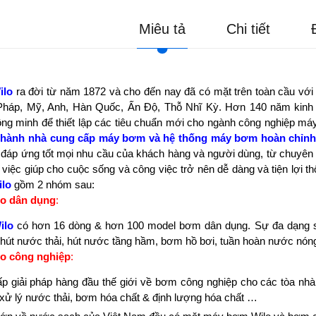
Miêu tả
Chi tiết
ilo
ra đời từ năm 1872 và cho đến nay đã có mặt trên toàn cầu với 
 Pháp, Mỹ, Anh, Hàn Quốc, Ấn Độ, Thỗ Nhĩ Kỳ. Hơn 140 năm kinh 
ông minh để thiết lập các tiêu chuẩn mới cho ngành công nghiệp má
 thành nhà cung cấp máy bơm và hệ thống máy bơm hoàn chỉn
i đáp ứng tốt mọi nhu cầu của khách hàng và người dùng, từ chuyên g
 việc giúp cho cuộc sống và công việc trở nên dễ dàng và tiện lợi t
lo
gồm 2 nhóm sau:
o dân dụng
:
ilo
có hơn 16 dòng & hơn 100 model bơm dân dụng. Sự đa dạng 
 hút nước thải, hút nước tầng hầm, bơm hồ bơi, tuần hoàn nước nón
o công nghiệp
:
ấp giải pháp hàng đầu thế giới về bơm công nghiệp cho các tòa nhà
xử lý nước thải, bơm hóa chất & định lượng hóa chất …