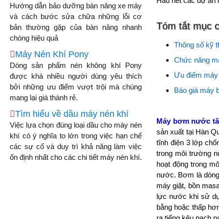
Hầu hết các dự án 
Hướng dẫn bảo dưỡng bàn nâng xe máy
và cách bước sửa chữa những lỗi cơ
Tóm tắt mục 
bản thường gặp của bàn nâng nhanh
chóng hiệu quả
Thông số kỹ 
Máy Nén Khí Pony
Chức năng má
Dòng sản phẩm nén không khí Pony
Ưu điểm máy
được khá nhiều người dùng yêu thích
bởi những ưu điểm vượt trội mà chúng
Báo giá máy 
mang lại giá thành rẻ.
Tìm hiểu về dầu máy nén khí
Máy bơm nước tăn
Việc lựa chọn đúng loại dầu cho máy nén
sản xuất tại Hàn Q
khí có ý nghĩa to lớn trong việc hạn chế
tĩnh điện 3 lớp ch
các sự cố và duy trì khả năng làm việc
trong môi trường n
ổn định nhất cho các chi tiết máy nén khí.
hoạt động trong môi
nước. Bơm là dòng 
máy giặt, bồn masa
lực nước khi sử dụng
bằng hoặc thấp hơn
ra tiếng kêu pạch 