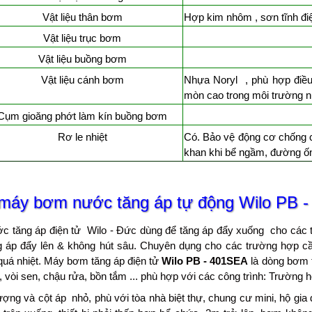
Vật liệu thân bơm
Hợp kim nhôm , sơn tĩnh điện
Vật liệu trục bơm
Vật liệu buồng bơm
Vật liệu cánh bơm
Nhựa Noryl , phù hợp điều k
mòn cao trong môi trường nướ
Cụm gioăng phớt làm kín buồng bơm
Rơ le nhiệt
Có. Bảo vệ động cơ chống c
khan khi bể ngầm, đường ô
máy bơm nước tăng áp tự động Wilo
PB -
tăng áp điện tử Wilo - Đức dùng để tăng áp đẩy xuống cho các thi
 áp đẩy lên & không hút sâu. Chuyên dụng cho các trường hợp cần
quá nhiệt. Máy bơm tăng áp điện tử
Wilo PB - 401SEA
là dòng bơm t
, vòi sen, chậu rửa, bồn tắm ... phù hợp với các công trình: Trường h
ng và cột áp nhỏ, phù với tòa nhà biệt thự, chung cư mini, hộ gia