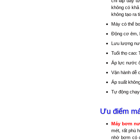
chỉ lắp đẩy 
không có khả n
không tạo ra 
Máy có thể b
Động cơ êm, bề
Lưu lượng n
Tuổi thọ cao:
Áp lực nước ổ
Vận hành dễ d
Áp suất không
Tự động chạy 
Ưu điểm
má
Máy bơm nướ
mét, rất phù 
nhờ bơm có c