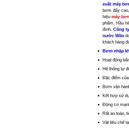
xuất máy b
bơm đẩy cao,
hiệu
máy bơm
phẩm. Hầu hế
đình.
Công ty
nước Wilo
do
khách hàng đá
Bơm nhập kh
Hoạt động bằn
Hệ thống tự đ
Đặc điểm của 
Bơm vận hành 
Kết hợp sử dụn
Động cơ mạnh
Rất an toàn, 
Vật liệu chế 