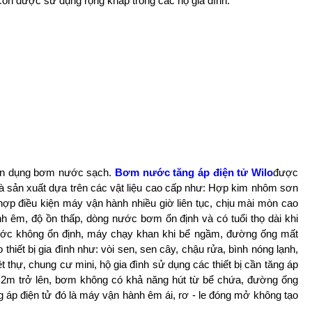
n được sử dụng rộng khắp trong các hộ gia đình.
ên dụng bơm nước sạch.
Bơm nước tăng áp điện tử Wilo
được
à sản xuất dựa trên các vật liệu cao cấp như: Hợp kim nhôm sơn
̣p điều kiện máy vận hành nhiều giờ liên tục, chịu mài mòn cao
 hành êm, độ ồn thấp, dòng nước bơm ổn định và có tuổi thọ dài khi
́c không ổn định, máy chạy khan khi bể ngầm, đường ống mất
ị gia đình như: vòi sen, sen cây, chậu rửa, bình nóng lạnh,
 thự, chung cư mini, hộ gia đình sử dụng các thiết bị cần tăng áp
́a 2m trở lên, bơm không có khả năng hút từ bể chứa, đường ống
́p điện tử đó là máy vận hành êm ái, rơ - le đóng mở không tạo