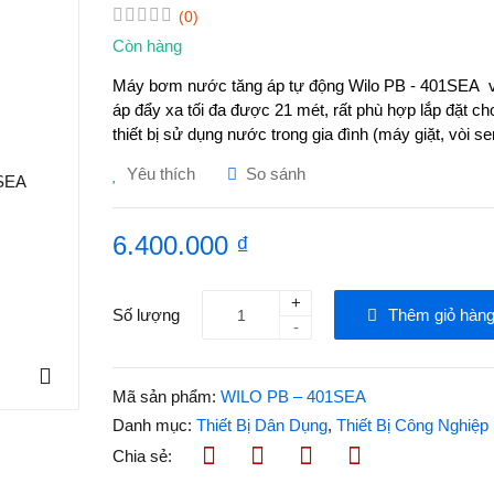
(0)
Còn hàng
Máy bơm nước tăng áp tự động Wilo PB - 401SEA vớ
áp đẩy xa tối đa được 21 mét, rất phù hợp lắp đặt c
thiết bị sử dụng nước trong gia đình (máy giặt, vò
Yêu thích
So sánh
6.400.000 ₫
+
Số lượng
Thêm giỏ hàn
-
Mã sản phẩm:
WILO PB – 401SEA
Danh mục:
Thiết Bị Dân Dụng
,
Thiết Bị Công Nghiệp
Chia sẻ: