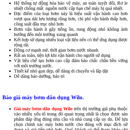
Hệ thống tự động hóa bảo vệ máy, an toàn tuyệt đối, Rơ le
nhiệt chống mất nguồn nước cấp hạn chế máy bị quá nhiệt.
Đặc điểm của loại bơm này là hiệu suất vận hành cao hơn
vượt qua dải lưu lượng rộng hơn, chi phí vận hành thấp hơn,
công suất đầu trục nhỏ hơn
Bơm vận hành ít gây tiếng ồn, rung động nhỏ không ảnh
hưởng đến môi trường xung quanh
Kết hợp sử dụng nhiểu loại vật liệu nên có thể ứng dụng được
rộng rãi.​
Động cơ mạnh mẽ, thời gian bơm nước nhanh
Rất an toàn, tiện lợi khi vận hành cho người sử dụng
Vật liệu chế tạo bơm cao cấp đảm bảo chắc chắn bền vững
với môi trường nước.
Thiết kế nhỏ gọn đẹp, dễ dàng di chuyển và lắp đặt
Dễ dàng bảo dưỡng, bảo trì
Báo giá máy bơm dân dụng Wilo.
Giá máy bơm dân dụng Wilo
trên thị trường giá phụ thuộc
vào nhiều yếu tố trong đó quan trọng nhất là chọn được sản
phẩm đáp ứng đúng nhu cầu và nhà cung cấp uy tín. Để lựa
chọn chính xác máy bơm nước cho đúng với mục đích sử
dụng và giá tiền phù hợp, Quý khách có thể tham khảo chi