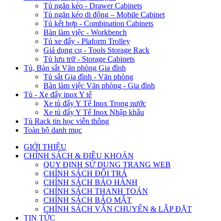
Tủ ngăn kéo - Drawer Cabinets
Tủ ngăn kéo di động – Mobile Cabinet
Tủ kết hợp - Combination Cabinets
Bàn làm việc - Workbench
Tủ xe đẩy - Plaform Trolley
Giá dụng cụ - Tools Storage Rack
Tủ lưu trữ - Storage Cabinets
Tủ, Bàn sắt Văn phòng Gia đình
Tủ sắt Gia đình - Văn phòng
Bàn làm việc Văn phòng - Gia đình
Tủ - Xe đẩy inox Y tế
Xe tủ đẩy Y Tế Inox Trong nước
Xe tủ đẩy Y Tế Inox Nhập khẩu
Tủ Rack tin học viễn thông
Toàn bộ danh mục
GIỚI THIỆU
CHÍNH SÁCH & ĐIỀU KHOẢN
QUY ĐỊNH SỬ DỤNG TRANG WEB
CHÍNH SÁCH ĐỔI TRẢ
CHÍNH SÁCH BẢO HÀNH
CHÍNH SÁCH THANH TOÁN
CHÍNH SÁCH BẢO MẬT
CHÍNH SÁCH VẬN CHUYỂN & LẮP ĐẶT
TIN TỨC