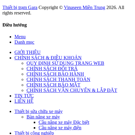
Thiết bị trạm Gara
Copyright ©
Vinaseen Miền Trung
2026. All
rights reserved.
Điều hướng
Menu
Danh mục
GIỚI THIỆU
CHÍNH SÁCH & ĐIỀU KHOẢN
QUY ĐỊNH SỬ DỤNG TRANG WEB
CHÍNH SÁCH ĐỔI TRẢ
CHÍNH SÁCH BẢO HÀNH
CHÍNH SÁCH THANH TOÁN
CHÍNH SÁCH BẢO MẬT
CHÍNH SÁCH VẬN CHUYỂN & LẮP ĐẶT
TIN TỨC
LIÊN HỆ
Thiết bị sửa chữa xe máy
Bàn nâng xe máy
Cầu nâng xe máy Đặc biệt
Cầu nâng xe máy điện
Thiết bị công nghiệp