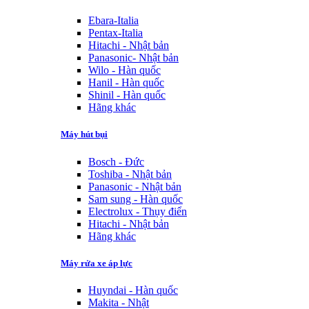
Ebara-Italia
Pentax-Italia
Hitachi - Nhật bản
Panasonic- Nhật bản
Wilo - Hàn quốc
Hanil - Hàn quốc
Shinil - Hàn quốc
Hãng khác
Máy hút bụi
Bosch - Đức
Toshiba - Nhật bản
Panasonic - Nhật bản
Sam sung - Hàn quốc
Electrolux - Thụy điển
Hitachi - Nhật bản
Hãng khác
Máy rửa xe áp lực
Huyndai - Hàn quốc
Makita - Nhật