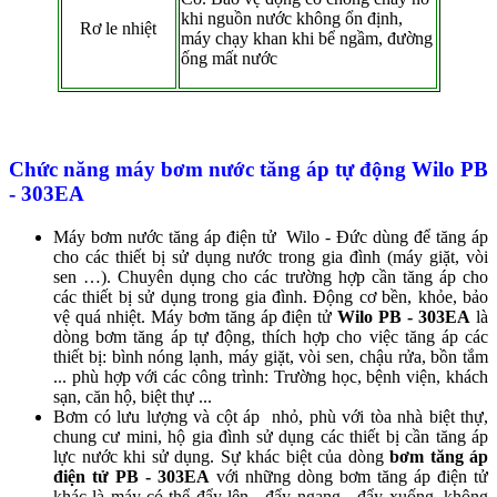
khi nguồn nước không ổn định,
Rơ le nhiệt
máy chạy khan khi bể ngầm, đường
ống mất nước
Chức năng
máy bơm nước tăng áp tự động Wilo
PB
- 303EA
Máy bơm nước tăng áp điện tử Wilo - Đức dùng để tăng áp
cho các thiết bị sử dụng nước trong gia đình (máy giặt, vòi
sen …). Chuyên dụng cho các trường hợp cần tăng áp cho
các thiết bị sử dụng trong gia đình. Động cơ bền, khỏe, bảo
vệ quá nhiệt. Máy bơm tăng áp điện tử
Wilo PB - 303EA
là
dòng bơm tăng áp tự động, thích hợp cho việc tăng áp các
thiết bị: bình nóng lạnh, máy giặt, vòi sen, chậu rửa, bồn tắm
... phù hợp với các công trình: Trường học, bệnh viện, khách
sạn, căn hộ, biệt thự ...
Bơm có lưu lượng và cột áp nhỏ, phù với tòa nhà biệt thự,
chung cư mini, hộ gia đình sử dụng các thiết bị cần tăng áp
lực nước khi sử dụng. Sự khác biệt của dòng
bơm tăng áp
điện tử PB - 303EA
với những dòng bơm tăng áp điện tử
khác là máy có thể đẩy lên - đẩy ngang - đẩy xuống, không