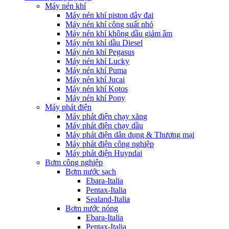
Máy nén khí
Máy nén khí piston dây đai
Máy nén khí công suất nhỏ
Máy nén khí không dầu giảm âm
Máy nén khí dầu Diesel
Máy nén khí Pegasus
Máy nén khí Lucky
Máy nén khí Puma
Máy nén khí Jucai
Máy nén khí Kotos
Máy nén khí Pony
Máy phát điện
Máy phát điện chạy xăng
Máy phát điện chạy dầu
Máy phát điện dân dụng & Thương mại
Máy phát điện công nghiệp
Máy phát điện Huyndai
Bơm công nghiệp
Bơm nước sạch
Ebara-Italia
Pentax-Italia
Sealand-Italia
Bơm nước nóng
Ebara-Italia
Pentax-Italia