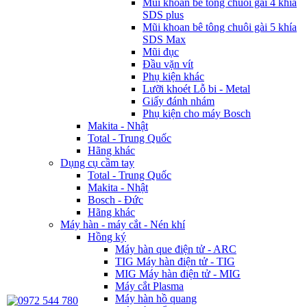
Mũi khoan bê tông chuôi gài 4 khía
SDS plus
Mũi khoan bê tông chuôi gài 5 khía
SDS Max
Mũi đục
Đầu vặn vít
Phụ kiện khác
Lưỡi khoét Lỗ bi - Metal
Giấy đánh nhám
Phụ kiện cho máy Bosch
Makita - Nhật
Total - Trung Quốc
Hãng khác
Dụng cụ cầm tay
Total - Trung Quốc
Makita - Nhật
Bosch - Đức
Hãng khác
Máy hàn - máy cắt - Nén khí
Hồng ký
Máy hàn que điện tử - ARC
TIG Máy hàn điện tử - TIG
MIG Máy hàn điện tử - MIG
Máy cắt Plasma
Máy hàn hồ quang