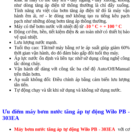
như dòng tăng áp điện tử thông thường là chỉ đẩy xuống.
Tính năng ưu việt của bơm tăng áp điện tử đó là máy vận
hành êm ái, rơ - le đóng mở không tạo ra tiếng kêu pạch
pạch như những dòng bơm tăng áp thông thường.
Máy có thể bơm nước với nhiệt độ từ
-10 ° C ÷ + 100 ° C
Động cơ êm, bền, tiết kiệm điện & an toàn nhờ có thiết bị bảo
vệ quá nhiệt.
Lưu lượng nước mạnh.
Tuổi thọ cao: Tắt/mở máy bằng rơ le áp suất giúp giảm 60%
thời gian vận hành, do đó đảm bảo gấp đôi tuổi thọ máy.
Áp lực nước ổn định và liên tục nhờ sử dụng công nghệ công
tắc dòng chảy.
Vận hành dễ dàng với công tắc ba chế độ Auto/Off/Manual
trên thân bơm.
Áp suất không đổi: Điều chỉnh áp bằng cảm biến lưu lượng
tân tiến.
Tự động chạy và tắt khi sử dụng và không sử dụng nước.
Ưu điểm
máy bơm nước tăng áp tự động
Wilo PB -
303EA
Máy bơm nước tăng áp tự động Wilo PB - 303EA
với cơ