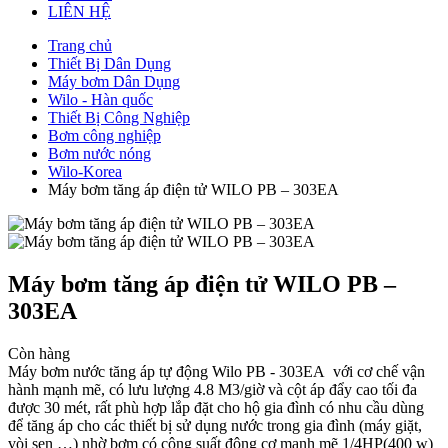
LIÊN HỆ
Trang chủ
Thiết Bị Dân Dụng
Máy bơm Dân Dụng
Wilo - Hàn quốc
Thiết Bị Công Nghiệp
Bơm công nghiệp
Bơm nước nóng
Wilo-Korea
Máy bơm tăng áp điện tử WILO PB – 303EA
Máy bơm tăng áp điện tử WILO PB –
303EA
Còn hàng
Máy bơm nước tăng áp tự động Wilo PB - 303EA với cơ chế vận
hành mạnh mẽ, có lưu lượng 4.8 M3/giờ và cột áp đẩy cao tối đa
được 30 mét, rất phù hợp lắp đặt cho hộ gia đình có nhu cầu dùng
để tăng áp cho các thiết bị sử dụng nước trong gia đình (máy giặt,
vòi sen …) nhờ bơm có công suất động cơ mạnh mẽ 1/4HP(400 w)