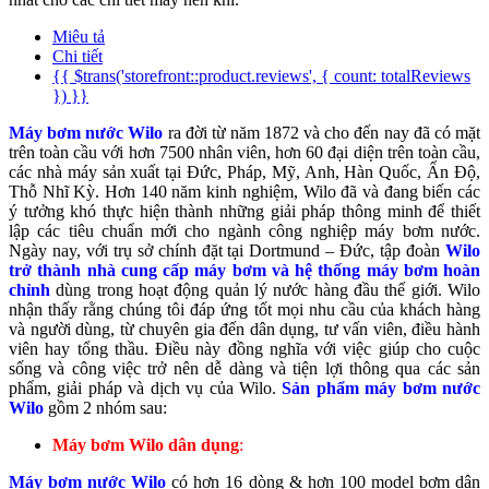
Miêu tả
Chi tiết
{{ $trans('storefront::product.reviews', { count: totalReviews
}) }}
Máy bơm nước Wilo
ra đời từ năm 1872 và cho đến nay đã có mặt
trên toàn cầu với hơn 7500 nhân viên, hơn 60 đại diện trên toàn cầu,
các nhà máy sản xuất tại Đức, Pháp, Mỹ, Anh, Hàn Quốc, Ấn Độ,
Thỗ Nhĩ Kỳ. Hơn 140 năm kinh nghiệm, Wilo đã và đang biến các
ý tưởng khó thực hiện thành những giải pháp thông minh để thiết
lập các tiêu chuẩn mới cho ngành công nghiệp máy bơm nước.
Ngày nay, với trụ sở chính đặt tại Dortmund – Đức, tập đoàn
Wilo
trở thành nhà cung cấp máy bơm và hệ thống máy bơm hoàn
chỉnh
dùng trong hoạt động quản lý nước hàng đầu thế giới. Wilo
nhận thấy rằng chúng tôi đáp ứng tốt mọi nhu cầu của khách hàng
và người dùng, từ chuyên gia đến dân dụng, tư vấn viên, điều hành
viên hay tổng thầu. Điều này đồng nghĩa với việc giúp cho cuộc
sống và công việc trở nên dễ dàng và tiện lợi thông qua các sản
phẩm, giải pháp và dịch vụ của Wilo.
Sản phẩm máy bơm nước
Wilo
gồm 2 nhóm sau:
Máy bơm Wilo dân dụng
:
Máy bơm nước Wilo
có hơn 16 dòng & hơn 100 model bơm dân