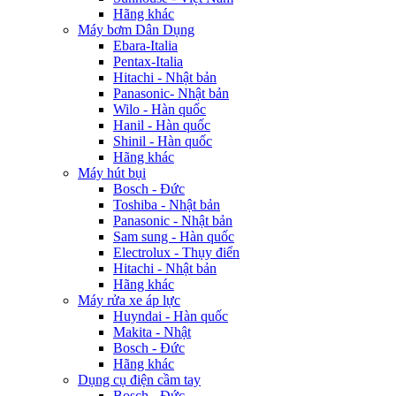
Hãng khác
Máy bơm Dân Dụng
Ebara-Italia
Pentax-Italia
Hitachi - Nhật bản
Panasonic- Nhật bản
Wilo - Hàn quốc
Hanil - Hàn quốc
Shinil - Hàn quốc
Hãng khác
Máy hút bụi
Bosch - Đức
Toshiba - Nhật bản
Panasonic - Nhật bản
Sam sung - Hàn quốc
Electrolux - Thụy điển
Hitachi - Nhật bản
Hãng khác
Máy rửa xe áp lực
Huyndai - Hàn quốc
Makita - Nhật
Bosch - Đức
Hãng khác
Dụng cụ điện cầm tay
Bosch - Đức