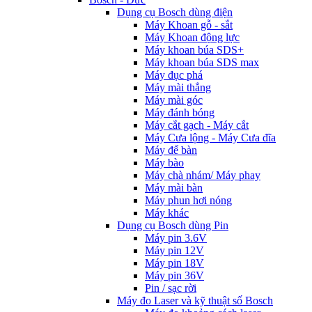
Dụng cụ Bosch dùng điện
Máy Khoan gỗ - sắt
Máy Khoan động lực
Máy khoan búa SDS+
Máy khoan búa SDS max
Máy đục phá
Máy mài thẳng
Máy mài góc
Máy đánh bóng
Máy cắt gạch - Máy cắt
Máy Cưa lộng - Máy Cưa đĩa
Máy để bàn
Máy bào
Máy chà nhám/ Máy phay
Máy mài bàn
Máy phun hơi nóng
Máy khác
Dụng cụ Bosch dùng Pin
Máy pin 3.6V
Máy pin 12V
Máy pin 18V
Máy pin 36V
Pin / sạc rời
Máy đo Laser và kỹ thuật số Bosch