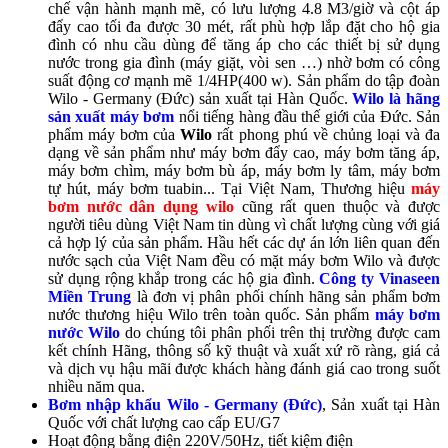
chế vận hành mạnh mẽ, có lưu lượng 4.8 M3/giờ và cột áp
đẩy cao tối đa được 30 mét, rất phù hợp lắp đặt cho hộ gia
đình có nhu cầu dùng để tăng áp cho các thiết bị sử dụng
nước trong gia đình (máy giặt, vòi sen …) nhờ bơm có công
suất động cơ mạnh mẽ 1/4HP(400 w). Sản phẩm do tập đoàn
Wilo - Germany (Đức) sản xuất tại Hàn Quốc.
Wilo là hãng
sản xuất máy bơm
nổi tiếng hàng đầu thế giới của Đức. Sản
phẩm máy bơm của
Wilo
rất phong phú về chủng loại và đa
dạng về sản phẩm như máy bơm đẩy cao, máy bơm tăng áp,
máy bơm chìm, máy bơm bù áp, máy bơm ly tâm, máy bơm
tự hút, máy bơm tuabin... Tại Việt Nam, Thương hiệu
máy
bơm nước dân dụng wilo
cũng rất quen thuộc và được
người tiêu dùng Việt Nam tin dùng vì chất lượng cùng với giá
cả hợp lý của sản phẩm. Hầu hết các dự án lớn liên quan đến
nước sạch của Việt Nam đều có mặt máy bơm Wilo và được
sử dụng rộng khắp trong các hộ gia đình.
Công ty Vinaseen
Miền Trung
là đơn vị phân phối chính hãng sản phẩm bơm
nước thương hiệu Wilo trên toàn quốc. Sản phẩm
máy bơm
nước Wilo
do chúng tôi phân phối trên thị trường được cam
kết chính Hãng, thông số kỹ thuật và xuất xứ rõ ràng, giá cả
và dịch vụ hậu mãi được khách hàng đánh giá cao trong suốt
nhiều năm qua.
Bơm nhập khẩu Wilo - Germany (Đức)
, Sản xuất tại Hàn
Quốc với chất lượng cao cấp EU/G7
Hoạt động bằng điện 220V/50Hz, tiết kiệm điện