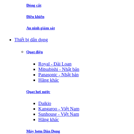
Đóng cắt
Điều khiển
An ninh giám sát
Thiết bị dân dụng
Quạt điện
Royal - Đài Loan
Mitsubishi - Nhật bản
Panasonic - Nhật bản
Hãng khác
Quạt hơi nước
Daikio
Kangaroo - Việt Nam
Sunhouse - Việt Nam
Hãng khác
Máy bơm Dân Dụng