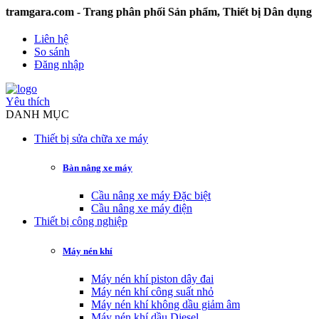
ra.com - Trang phân phối Sản phẩm, Thiết bị Dân dụng và C
Liên hệ
So sánh
Đăng nhập
Yêu thích
DANH MỤC
Thiết bị sửa chữa xe máy
Bàn nâng xe máy
Cầu nâng xe máy Đặc biệt
Cầu nâng xe máy điện
Thiết bị công nghiệp
Máy nén khí
Máy nén khí piston dây đai
Máy nén khí công suất nhỏ
Máy nén khí không dầu giảm âm
Máy nén khí dầu Diesel