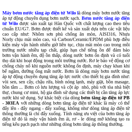
Máy bơm nước tăng áp điện tử Wilo l
à dòng máy bơm nước tăng
áp tự động chuyên dụng bơm nước sạch.
Bơm nước tăng áp điện
tử Wilo
được sản xuất tại Hàn Quốc với chất lượng cao theo tiêu
chuẩn EU/G7. Bơm được thiết kế và sản xuất dựa trên các vật liệu
cao cấp như: Nhôm sơn phủ chống ăn mòn, AISI316, Nhựa
Norly chịu mài mòn cao, và Carbon/Ceramic/EPDM phù hợp điều
kiện máy vận hành nhiều giờ liên tục, chịu mài mòn cao trong môi
trường nước nhiều tạp chất, giúp hạn chế tiếng ồn để đảm bảo
bơm vận hành êm, độ ồn thấp, dòng nước bơm ổn định và có tuổi
thọ dài khi hoạt động trong môi trường nước. Rơ le bảo vệ động cơ
chống cháy nổ khi nguồn nước không ổn định, máy chạy khan khi
bể ngầm, đường ống mất nước. Bơm là dòng máy bơm nước tăng
áp tự động chuyên dụng tăng áp lực nước cho thiết bị gia đình như:
vòi sen, sen cây, chậu rửa, bình nóng lạnh, máy giặt, bồn masage,
bồn tắm ... Bơm có lưu lượng và cột áp nhỏ, phù với tòa nhà biệt
thự, chung cư mini, hộ gia đình sử dụng các thiết bị cần tăng áp lực
nước khi sử dụng. Sự khác biệt của dòng
bơm tăng áp điện tử PB
- 303EA
với những dòng bơm tăng áp điện tử khác là máy có thể
đẩy lên - đẩy ngang - đẩy xuống, không như dòng tăng áp điện tử
thông thường là chỉ đẩy xuống. Tính năng ưu việt của bơm tăng áp
điện tử đó là máy vận hành êm ái, rơ - le đóng mở không tạo ra
tiếng kêu pạch pạch như những dòng bơm tăng áp thông thường.