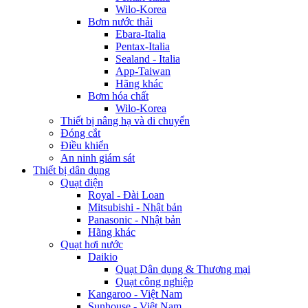
Wilo-Korea
Bơm nước thải
Ebara-Italia
Pentax-Italia
Sealand - Italia
App-Taiwan
Hãng khác
Bơm hóa chất
Wilo-Korea
Thiết bị nâng hạ và di chuyển
Đóng cắt
Điều khiển
An ninh giám sát
Thiết bị dân dụng
Quạt điện
Royal - Đài Loan
Mitsubishi - Nhật bản
Panasonic - Nhật bản
Hãng khác
Quạt hơi nước
Daikio
Quạt Dân dụng & Thương mại
Quạt công nghiệp
Kangaroo - Việt Nam
Sunhouse - Việt Nam