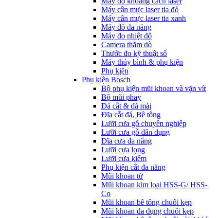
Máy đo khoảng cách laser
Máy cân mực laser tia đỏ
Máy cân mực laser tia xanh
Máy dò đa năng
Máy đo nhiệt độ
Camera thăm dò
Thước đo kỹ thuật số
Máy thủy bình & phụ kiện
Phụ kịện
Phụ kiện Bosch
Bộ phụ kiện mũi khoan và vặn vít
Bộ mũi phay
Đá cắt & đá mài
Đĩa cắt đá, Bê tông
Lưỡi cưa gỗ chuyên nghiệp
Lưỡi cưa gỗ dân dụng
Đĩa cưa đa năng
Lưỡi cưa lọng
Lưỡi cưa kiếm
Phụ kiện cắt đa năng
Mũi khoan từ
Mũi khoan kim loại HSS-G/ HSS-
Co
Mũi khoan bê tông chuôi kẹp
Mũi khoan đa dụng chuôi kẹp