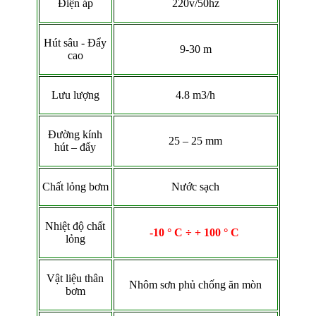
Điện áp
220v/50hz
Hút sâu - Đẩy
9-30 m
cao
Lưu lượng
4.8 m3/h
Đường kính
25 – 25 mm
hút – đẩy
Chất lỏng bơm
Nước sạch
Nhiệt độ chất
-10 ° C ÷ +
10
0 ° C
lỏng
Vật liệu thân
Nhôm sơn phủ chống ăn mòn
bơm