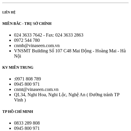
LIÊN HỆ
MIỀN BẮC - TRỤ SỞ CHÍNH
024 3633 7642 - Fax: 024 3633 2863
0972 544 780
cnmb@vinaseen.com.vn
VNSMT Building Số 107 C48 Mai Động - Hoàng Mai - Hà
Nội
KV MIỀN TRUNG
:0971 808 789
0945 800 971
cnmt@vinaseen.com.vn
QL34, Nghi Hoa, Nghi Lộc, Nghệ An ( Đường tránh TP
Vinh )
TP HỒ CHÍ MINH
0833 289 808
0945 800 971