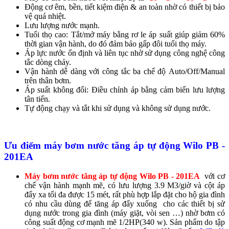
Động cơ êm, bền, tiết kiệm điện & an toàn nhờ có thiết bị bảo
vệ quá nhiệt.
Lưu lượng nước mạnh.
Tuổi thọ cao: Tắt/mở máy bằng rơ le áp suất giúp giảm 60%
thời gian vận hành, do đó đảm bảo gấp đôi tuổi thọ máy.
Áp lực nước ổn định và liên tục nhờ sử dụng công nghệ công
tắc dòng chảy.
Vận hành dễ dàng với công tắc ba chế độ Auto/Off/Manual
trên thân bơm.
Áp suất không đổi: Điều chỉnh áp bằng cảm biến lưu lượng
tân tiến.
Tự động chạy và tắt khi sử dụng và không sử dụng nước.
Ưu điểm
máy bơm nước tăng áp tự động
Wilo PB -
201EA
Máy bơm nước tăng áp tự động Wilo PB - 201EA
với cơ
chế vận hành mạnh mẽ, có lưu lượng 3.9 M3/giờ và cột áp
đẩy xa tối đa được 15 mét, rất phù hợp lắp đặt cho hộ gia đình
có nhu cầu dùng để tăng áp đẩy xuống cho các thiết bị sử
dụng nước trong gia đình (máy giặt, vòi sen …) nhờ bơm có
công suất động cơ mạnh mẽ 1/2HP(340 w). Sản phẩm do tập