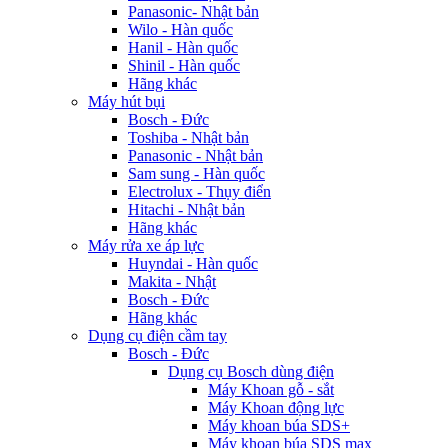
Panasonic- Nhật bản
Wilo - Hàn quốc
Hanil - Hàn quốc
Shinil - Hàn quốc
Hãng khác
Máy hút bụi
Bosch - Đức
Toshiba - Nhật bản
Panasonic - Nhật bản
Sam sung - Hàn quốc
Electrolux - Thụy điển
Hitachi - Nhật bản
Hãng khác
Máy rửa xe áp lực
Huyndai - Hàn quốc
Makita - Nhật
Bosch - Đức
Hãng khác
Dụng cụ điện cầm tay
Bosch - Đức
Dụng cụ Bosch dùng điện
Máy Khoan gỗ - sắt
Máy Khoan động lực
Máy khoan búa SDS+
Máy khoan búa SDS max