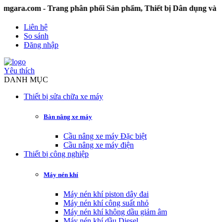
om - Trang phân phối Sản phẩm, Thiết bị Dân dụng và Công 
Liên hệ
So sánh
Đăng nhập
Yêu thích
DANH MỤC
Thiết bị sửa chữa xe máy
Bàn nâng xe máy
Cầu nâng xe máy Đặc biệt
Cầu nâng xe máy điện
Thiết bị công nghiệp
Máy nén khí
Máy nén khí piston dây đai
Máy nén khí công suất nhỏ
Máy nén khí không dầu giảm âm
Máy nén khí dầu Diesel