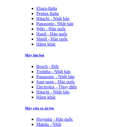
Ebara-Italia
Pentax-Italia
Hitachi - Nhật bản
Panasonic- Nhật bản
Wilo - Hàn quốc
Hanil - Hàn quốc
Shinil - Hàn quốc
Hãng khác
Máy hút bụi
Bosch - Đức
Toshiba - Nhật bản
Panasonic - Nhật bản
Sam sung - Hàn quốc
Electrolux - Thụy điển
Hitachi - Nhật bản
Hãng khác
Máy rửa xe áp lực
Huyndai - Hàn quốc
Makita - Nhật