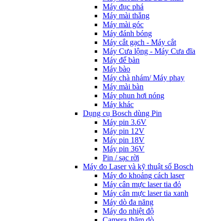
Máy đục phá
Máy mài thẳng
Máy mài góc
Máy đánh bóng
Máy cắt gạch - Máy cắt
Máy Cưa lộng - Máy Cưa đĩa
Máy để bàn
Máy bào
Máy chà nhám/ Máy phay
Máy mài bàn
Máy phun hơi nóng
Máy khác
Dụng cụ Bosch dùng Pin
Máy pin 3.6V
Máy pin 12V
Máy pin 18V
Máy pin 36V
Pin / sạc rời
Máy đo Laser và kỹ thuật số Bosch
Máy đo khoảng cách laser
Máy cân mực laser tia đỏ
Máy cân mực laser tia xanh
Máy dò đa năng
Máy đo nhiệt độ
Camera thăm dò