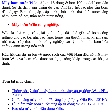
Máy bơm nước Wilo
có hơn 16 dòng & hơn 100 model bơm dân
dụng. Sự đa dạng sản phẩm đủ đáp ứng hầu hết các nhu cầu bơm
dân dụng: Bơm tăng áp, cấp nước, hút nước thải, hút nước tầng
hầm, bơm hồ bơi, tuần hoàn nước nóng, …
Máy bơm Wilo công nghiệp
:
Wilo là nhà cung cấp giải pháp hàng đầu thế giới về bơm công
nghiệp cho các tòa nhà cao tầng, trung tâm thương mại, khách sạn,
nhà máy, cấp thoát nước công nghiệp, xử lý nước thải, bơm hóa
chất & định lượng hóa chất …
Hầu hết các dự án lớn về nước sạch của Việt Nam đều có mặt máy
bơm Wilo và bơm còn được sử dụng rộng khắp trong các hộ gia
đình.
Tóm tắt mục chính
Thông số kỹ thuật máy bơm nước tăng áp tự động Wilo PB -
201EA
Chức năng máy bơm nước tăng áp tự động Wilo PB - 201EA
Ưu điểm máy bơm nước tăng áp tự động Wilo PB - 201EA
Báo giá máy bơm dân dụng Wilo.