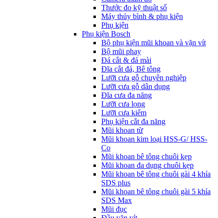
Thước đo kỹ thuật số
Máy thủy bình & phụ kiện
Phụ kịện
Phụ kiện Bosch
Bộ phụ kiện mũi khoan và vặn vít
Bộ mũi phay
Đá cắt & đá mài
Đĩa cắt đá, Bê tông
Lưỡi cưa gỗ chuyên nghiệp
Lưỡi cưa gỗ dân dụng
Đĩa cưa đa năng
Lưỡi cưa lọng
Lưỡi cưa kiếm
Phụ kiện cắt đa năng
Mũi khoan từ
Mũi khoan kim loại HSS-G/ HSS-
Co
Mũi khoan bê tông chuôi kẹp
Mũi khoan đa dụng chuôi kẹp
Mũi khoan bê tông chuôi gài 4 khía
SDS plus
Mũi khoan bê tông chuôi gài 5 khía
SDS Max
Mũi đục
Đầu vặn vít