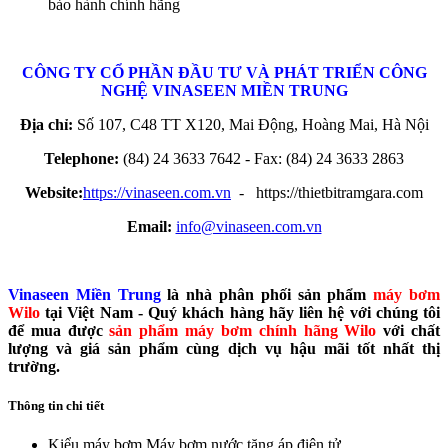
bảo hành chính hãng
CÔNG TY CỔ PHẦN ĐẦU TƯ VÀ PHÁT TRIỂN CÔNG
NGHỆ
VINASEEN MIỀN TRUNG
Địa chỉ:
Số 107, C48 TT X120, Mai Động, Hoàng Mai, Hà Nội
Telephone:
(84) 24 3633 7642 - Fax: (84) 24 3633 2863
Website:
https://vinaseen.com.vn
- https://thietbitramgara.com
Email:
info@vinaseen.com.vn
Vinaseen Miền Trung
là nhà phân phối sản phẩm
máy bơm
Wilo
tại Việt Nam - Quý khách hàng hãy liên hệ với chúng tôi
để mua được
sản phẩm máy bơm chính hãng Wilo
với chất
lượng và giá sản phẩm cùng dịch vụ hậu mãi tốt nhất thị
trường.
Thông tin chi tiết
Kiểu máy bơm
Máy bơm nước tăng áp điện tử