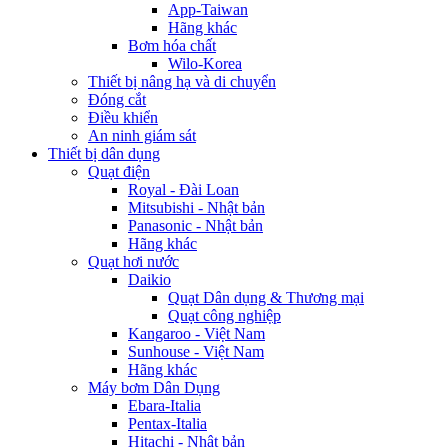
App-Taiwan
Hãng khác
Bơm hóa chất
Wilo-Korea
Thiết bị nâng hạ và di chuyển
Đóng cắt
Điều khiển
An ninh giám sát
Thiết bị dân dụng
Quạt điện
Royal - Đài Loan
Mitsubishi - Nhật bản
Panasonic - Nhật bản
Hãng khác
Quạt hơi nước
Daikio
Quạt Dân dụng & Thương mại
Quạt công nghiệp
Kangaroo - Việt Nam
Sunhouse - Việt Nam
Hãng khác
Máy bơm Dân Dụng
Ebara-Italia
Pentax-Italia
Hitachi - Nhật bản