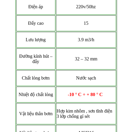
Điện áp
220v/50hz
Đẩy cao
15
Lưu lượng
3.9 m3/h
Đường kính hút –
32 – 32 mm
đẩy
Chất lỏng bơm
Nước sạch
Nhiệt độ chất lỏng
-10 ° C ÷ + 80 ° C
Hợp kim nhôm , sơn tĩnh điện
Vật liệu thân bơm
3 lớp chống gỉ sét