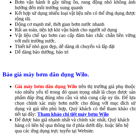
Bơm vận hành ít gây tiếng ồn, rung động nhỏ không ảnh
hưởng đến môi trường xung quanh
Kết hợp sử dụng nhiểu loại vật liệu nên có thể ứng dụng được
rộng rãi.​
Động cơ mạnh mẽ, thời gian bơm nước nhanh
Rất an toàn, tiện lợi khi vận hành cho người sử dụng
Vật liệu chế tạo bơm cao cấp đảm bảo chắc chắn bền vững
với môi trường nước.
Thiết kế nhỏ gọn đẹp, dễ dàng di chuyển và lắp đặt
Dễ dàng bảo dưỡng, bảo trì
Báo giá máy bơm dân dụng Wilo.
Giá máy bơm dân dụng Wilo
trên thị trường giá phụ thuộc
vào nhiều yếu tố trong đó quan trọng nhất là chọn được sản
phẩm đáp ứng đúng nhu cầu và nhà cung cấp uy tín. Để lựa
chọn chính xác máy bơm nước cho đúng với mục đích sử
dụng và giá tiền phù hợp, Quý khách có thể tham khảo chi
tiết tại đây:
Tham khảo chi tiết máy bơm Wilo
Để được báo giá nhanh nhất và chính xác nhất, Quý khách
hàng có liên hệ qua thông tin ở phía dưới đây. hoặc liên hệ
qua các ứng dụng trực tuyến tại Website.