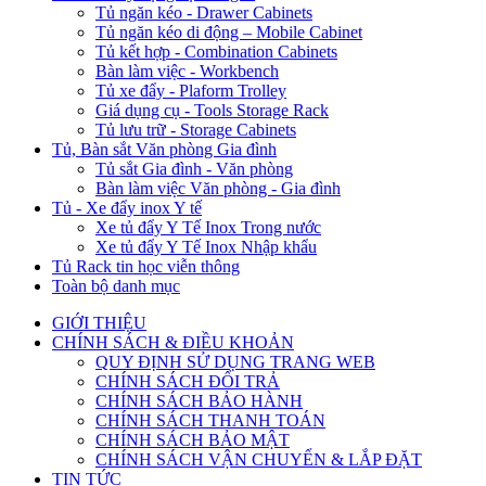
Tủ ngăn kéo - Drawer Cabinets
Tủ ngăn kéo di động – Mobile Cabinet
Tủ kết hợp - Combination Cabinets
Bàn làm việc - Workbench
Tủ xe đẩy - Plaform Trolley
Giá dụng cụ - Tools Storage Rack
Tủ lưu trữ - Storage Cabinets
Tủ, Bàn sắt Văn phòng Gia đình
Tủ sắt Gia đình - Văn phòng
Bàn làm việc Văn phòng - Gia đình
Tủ - Xe đẩy inox Y tế
Xe tủ đẩy Y Tế Inox Trong nước
Xe tủ đẩy Y Tế Inox Nhập khẩu
Tủ Rack tin học viễn thông
Toàn bộ danh mục
GIỚI THIỆU
CHÍNH SÁCH & ĐIỀU KHOẢN
QUY ĐỊNH SỬ DỤNG TRANG WEB
CHÍNH SÁCH ĐỔI TRẢ
CHÍNH SÁCH BẢO HÀNH
CHÍNH SÁCH THANH TOÁN
CHÍNH SÁCH BẢO MẬT
CHÍNH SÁCH VẬN CHUYỂN & LẮP ĐẶT
TIN TỨC