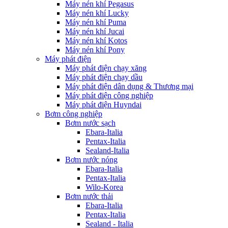
Máy nén khí Pegasus
Máy nén khí Lucky
Máy nén khí Puma
Máy nén khí Jucai
Máy nén khí Kotos
Máy nén khí Pony
Máy phát điện
Máy phát điện chạy xăng
Máy phát điện chạy dầu
Máy phát điện dân dụng & Thương mại
Máy phát điện công nghiệp
Máy phát điện Huyndai
Bơm công nghiệp
Bơm nước sạch
Ebara-Italia
Pentax-Italia
Sealand-Italia
Bơm nước nóng
Ebara-Italia
Pentax-Italia
Wilo-Korea
Bơm nước thải
Ebara-Italia
Pentax-Italia
Sealand - Italia