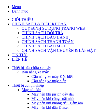
Menu
Danh mục
GIỚI THIỆU
CHÍNH SÁCH & ĐIỀU KHOẢN
QUY ĐỊNH SỬ DỤNG TRANG WEB
CHÍNH SÁCH ĐỔI TRẢ
CHÍNH SÁCH BẢO HÀNH
CHÍNH SÁCH THANH TOÁN
CHÍNH SÁCH BẢO MẬT
CHÍNH SÁCH VẬN CHUYỂN & LẮP ĐẶT
TIN TỨC
LIÊN HỆ
Thiết bị sửa chữa xe máy
Bàn nâng xe máy
Cầu nâng xe máy Đặc biệt
Cầu nâng xe máy điện
Thiết bị công nghiệp
Máy nén khí
Máy nén khí piston dây đai
Máy nén khí công suất nhỏ
Máy nén khí không dầu giảm âm
Máy nén khí dầu Diesel