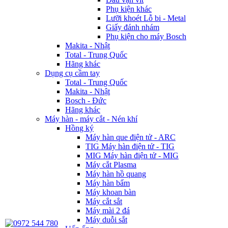
Phụ kiện khác
Lưỡi khoét Lỗ bi - Metal
Giấy đánh nhám
Phụ kiện cho máy Bosch
Makita - Nhật
Total - Trung Quốc
Hãng khác
Dụng cụ cầm tay
Total - Trung Quốc
Makita - Nhật
Bosch - Đức
Hãng khác
Máy hàn - máy cắt - Nén khí
Hồng ký
Máy hàn que điện tử - ARC
TIG Máy hàn điện tử - TIG
MIG Máy hàn điện tử - MIG
Máy cắt Plasma
Máy hàn hồ quang
Máy hàn bẩm
Máy khoan bàn
Máy cắt sắt
Máy mài 2 đá
Máy duỗi sắt