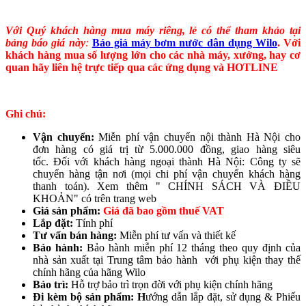
Với Quý khách hàng mua máy riêng, lẻ có thể tham khảo tại
bảng báo giá này
:
Báo giá máy bơm nước dân dụng Wilo
. Với
khách hàng mua số lượng lớn cho các nhà máy, xưởng, hay cơ
quan hãy liên hệ trực tiếp qua các ứng dụng và HOTLINE
Ghi chú:
Vận chuyển:
Miễn phí vận chuyển nội thành Hà Nội cho
đơn hàng có giá trị từ 5.000.000 đồng, giao hàng siêu
tốc. Đối với khách hàng ngoại thành Hà Nội: Công ty sẽ
chuyển hàng tận nơi (mọi chi phí vận chuyển khách hàng
thanh toán). Xem thêm " CHÍNH SÁCH VÀ ĐIỀU
KHOẢN" có trên trang web
Giá sản phẩm:
Giá đã bao gồm thuế VAT
Lắp đặt:
Tính phí
Tư vấn bán hàng:
Miễn phí tư vấn và thiết kế
Bảo hành:
Bảo hành miễn phí 12 tháng theo quy định của
nhà sản xuất tại Trung tâm bảo hành với phụ kiện thay thế
chính hãng của hãng Wilo
Bảo trì:
Hỗ trợ bảo trì trọn đời với phụ kiện chính hãng
Đi kèm bộ sản phẩm: H
ướng dẫn lắp đặt, sử dụng & Phiếu