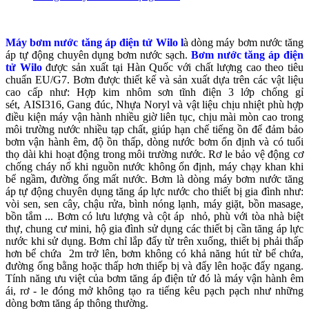
Máy bơm nước tăng áp điện tử Wilo l
à dòng máy bơm nước tăng
áp tự động chuyên dụng bơm nước sạch.
Bơm nước tăng áp điện
tử Wilo
được sản xuất tại Hàn Quốc với chất lượng cao theo tiêu
chuẩn EU/G7. Bơm được thiết kế và sản xuất dựa trên các vật liệu
cao cấp như: Hợp kim nhôm sơn tĩnh điện 3 lớp chống gỉ
sét, AISI316, Gang đúc, Nhựa Noryl và vật liệu chịu nhiệt phù hợp
điều kiện máy vận hành nhiều giờ liên tục, chịu mài mòn cao trong
môi trường nước nhiều tạp chất, giúp hạn chế tiếng ồn để đảm bảo
bơm vận hành êm, độ ồn thấp, dòng nước bơm ổn định và có tuổi
thọ dài khi hoạt động trong môi trường nước. Rơ le bảo vệ động cơ
chống cháy nổ khi nguồn nước không ổn định, máy chạy khan khi
bể ngầm, đường ống mất nước. Bơm là dòng máy bơm nước tăng
áp tự động chuyên dụng tăng áp lực nước cho thiết bị gia đình như:
vòi sen, sen cây, chậu rửa, bình nóng lạnh, máy giặt, bồn masage,
bồn tắm ... Bơm có lưu lượng và cột áp nhỏ, phù với tòa nhà biệt
thự, chung cư mini, hộ gia đình sử dụng các thiết bị cần tăng áp lực
nước khi sử dụng. Bơm chỉ lắp đẩy từ trên xuống, thiết bị phải thấp
hơn bể chứa 2m trở lên, bơm không có khả năng hút từ bể chứa,
đường ống bằng hoặc thấp hơn thiếp bị và đẩy lên hoặc đẩy ngang.
Tính năng ưu việt của bơm tăng áp điện tử đó là máy vận hành êm
ái, rơ - le đóng mở không tạo ra tiếng kêu pạch pạch như những
dòng bơm tăng áp thông thường.