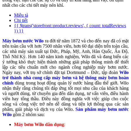
nhất cho các chi tiết máy nén khí.
Miêu tả
Chi tiết
{{ $trans('storefront::product.reviews', { count: totalReviews
}) }}
Máy bơm nước Wilo
ra đời từ năm 1872 và cho đến nay đã có mặt
trên toàn cầu với hơn 7500 nhân viên, hơn 60 đại diện trên toàn cầu,
các nhà máy sản xuất tại Đức, Pháp, Mỹ, Anh, Hàn Quốc, Ấn Độ,
Thỗ Nhĩ Kỳ. Hơn 140 năm kinh nghiệm, Wilo đã và đang biến các
ý tưởng khó thực hiện thành những giải pháp thông minh để thiết
lập các tiêu chuẩn mới cho ngành công nghiệp máy bơm nước.
Ngày nay, với trụ sở chính đặt tại Dortmund – Đức, tập đoàn
Wilo
trở thành nhà cung cấp máy bơm và hệ thống máy bơm hoàn
chỉnh
dùng trong hoạt động quản lý nước hàng đầu thế giới. Wilo
nhận thấy rằng chúng tôi đáp ứng tốt mọi nhu cầu của khách hàng
và người dùng, từ chuyên gia đến dân dụng, tư vấn viên, điều hành
viên hay tổng thầu. Điều này đồng nghĩa với việc giúp cho cuộc
sống và công việc trở nên dễ dàng và tiện lợi thông qua các sản
phẩm, giải pháp và dịch vụ của Wilo.
Sản phẩm máy bơm nước
Wilo
gồm 2 nhóm sau:
Máy bơm Wilo dân dụng
: