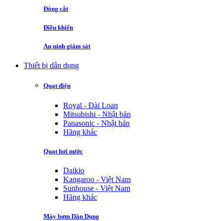
Đóng cắt
Điều khiển
An ninh giám sát
Thiết bị dân dụng
Quạt điện
Royal - Đài Loan
Mitsubishi - Nhật bản
Panasonic - Nhật bản
Hãng khác
Quạt hơi nước
Daikio
Kangaroo - Việt Nam
Sunhouse - Việt Nam
Hãng khác
Máy bơm Dân Dụng