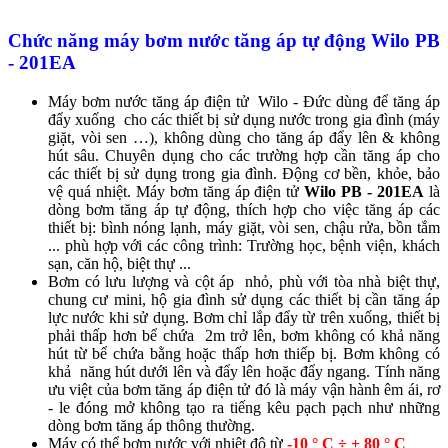
Chức năng
máy bơm nước tăng áp tự động Wilo
PB
- 201EA
Máy bơm nước tăng áp điện tử Wilo - Đức dùng để tăng áp
đẩy xuống cho các thiết bị sử dụng nước trong gia đình (máy
giặt, vòi sen …), không dùng cho tăng áp đẩy lên & không
hút sâu. Chuyên dụng cho các trường hợp cần tăng áp cho
các thiết bị sử dụng trong gia đình. Động cơ bền, khỏe, bảo
vệ quá nhiệt. Máy bơm tăng áp điện tử
Wilo PB - 201EA
là
dòng bơm tăng áp tự động, thích hợp cho việc tăng áp các
thiết bị: bình nóng lạnh, máy giặt, vòi sen, chậu rửa, bồn tắm
... phù hợp với các công trình: Trường học, bệnh viện, khách
sạn, căn hộ, biệt thự ...
Bơm có lưu lượng và cột áp nhỏ, phù với tòa nhà biệt thự,
chung cư mini, hộ gia đình sử dụng các thiết bị cần tăng áp
lực nước khi sử dụng. Bơm chỉ lắp đẩy từ trên xuống, thiết bị
phải thấp hơn bể chứa 2m trở lên, bơm không có khả năng
hút từ bể chứa bằng hoặc thấp hơn thiếp bị. Bơm không có
khả năng hút dưới lên và đẩy lên hoặc đẩy ngang. Tính năng
ưu việt của bơm tăng áp điện tử đó là máy vận hành êm ái, rơ
- le đóng mở không tạo ra tiếng kêu pạch pạch như những
dòng bơm tăng áp thông thường.
Máy có thể bơm nước với nhiệt độ từ
-10 ° C ÷ + 80 ° C