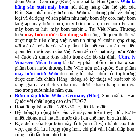
đoàn Wilo - Germany (Đức) sản xuất tại Hàn Quốc.
Wilo là
hãng sản xuất máy bơm
nổi tiếng hàng đầu thế giới của
Đức. Sản phẩm máy bơm của
Wilo
rất phong phú về chủng
loại và đa dạng về sản phẩm như máy bơm đẩy cao, máy bơm
tăng áp, máy bơm chìm, máy bơm bù áp, máy bơm ly tâm,
máy bơm tự hút, máy bơm tuabin... Tại Việt Nam, Thương
hiệu
máy bơm nước dân dụng wilo
cũng rất quen thuộc và
được người tiêu dùng Việt Nam tin dùng vì chất lượng cùng
với giá cả hợp lý của sản phẩm. Hầu hết các dự án lớn liên
quan đến nước sạch của Việt Nam đều có mặt máy bơm Wilo
và được sử dụng rộng khắp trong các hộ gia đình.
Công ty
Vinaseen Miền Trung
là đơn vị phân phối chính hãng sản
phẩm bơm nước thương hiệu Wilo trên toàn quốc. Sản phẩm
máy bơm nước Wilo
do chúng tôi phân phối trên thị trường
được cam kết chính Hãng, thông số kỹ thuật và xuất xứ rõ
ràng, giá cả và dịch vụ hậu mãi được khách hàng đánh giá
cao trong suốt nhiều năm qua.
Bơm nhập khẩu Wilo - Germany (Đức)
, Sản xuất tại Hàn
Quốc với chất lượng cao cấp EU/G7
Hoạt động bằng điện 220V/50Hz, tiết kiệm điện
Hệ thống tự động hóa bảo vệ máy, an toàn tuyệt đối, Rơ le
nhiệt chống mất nguồn nước cấp hạn chế máy bị quá nhiệt.
Đặc điểm của loại bơm này là hiệu suất vận hành cao hơn
vượt qua dải lưu lượng rộng hơn, chi phí vận hành thấp hơn,
công suất đầu trục nhỏ hơn