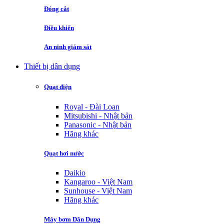
Đóng cắt
Điều khiển
An ninh giám sát
Thiết bị dân dụng
Quạt điện
Royal - Đài Loan
Mitsubishi - Nhật bản
Panasonic - Nhật bản
Hãng khác
Quạt hơi nước
Daikio
Kangaroo - Việt Nam
Sunhouse - Việt Nam
Hãng khác
Máy bơm Dân Dụng