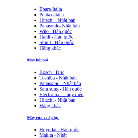
Ebara-Italia
Pentax-Italia
Hitachi - Nhật bản
Panasonic- Nhật bản
Wilo - Hàn quốc
Hanil - Hàn quốc
Shinil - Hàn quốc
Hãng khác
Máy hút bụi
Bosch - Đức
Toshiba - Nhật bản
Panasonic - Nhật bản
Sam sung - Hàn quốc
Electrolux - Thụy điển
Hitachi - Nhật bản
Hãng khác
Máy rửa xe áp lực
Huyndai - Hàn quốc
Makita - Nhật