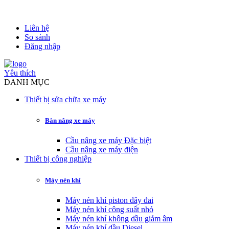
Liên hệ
So sánh
Đăng nhập
Yêu thích
DANH MỤC
Thiết bị sửa chữa xe máy
Bàn nâng xe máy
Cầu nâng xe máy Đặc biệt
Cầu nâng xe máy điện
Thiết bị công nghiệp
Máy nén khí
Máy nén khí piston dây đai
Máy nén khí công suất nhỏ
Máy nén khí không dầu giảm âm
Máy nén khí dầu Diesel