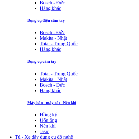
Bosch - Đức
Hãng khác
Dụng cụ điện cầm tay
Bosch - Đức
Makita - Nhật
Total - Trung Quốc
Hãng khác
Dụng cụ cầm tay
Total - Trung Quốc
Makita - Nhật
Bosch - Đức
Hãng khác
Máy hàn - máy cắt - Nén khí
Hồng ký
Uốn ống
Nén khí
Jasic
Tủ - Xe đẩy dụng cụ đồ nghề