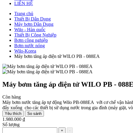
LIÊN HỆ
Trang chủ
Thiết Bị Dân Dụng
Máy bơm Dân Dụng
Wilo - Hàn quốc
Thiết Bị Công Nghiệp
Bơm công nghiệp
Bơm nước nóng
Wilo-Korea
Máy bơm tăng áp điện tử WILO PB - 088EA
Máy bơm tăng áp điện tử WILO PB - 088
Còn hàng
Máy bơm nước tăng áp tự động Wilo PB-088EA với cơ chế vận hành mạ
đẩy xuống cho các thiết bị sử dụng nước trong gia đình (máy giặt,
Yêu thích
So sánh
1.980.000 ₫
Số lượng
+
-