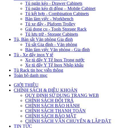
Tủ ngăn kéo - Drawer Cabinets
Tủ ngăn kéo di động – Mobile Cabinet
Tủ kết hợp - Combination Cabinets
Bàn làm việc - Workbench
Tủ xe đẩy - Plaform Trolley
Giá dụng cụ - Tools Storage Rack
Tủ lưu trữ - Storage Cabinets
Tủ, Bàn sắt Văn phòng Gia đình
Tủ sắt Gia đình - Văn phòng
Bàn làm việc Văn phòng - Gia đình
Tủ - Xe đẩy inox Y tế
Xe tủ đẩy Y Tế Inox Trong nước
Xe tủ đẩy Y Tế Inox Nhập khẩu
Tủ Rack tin học viễn thông
Toàn bộ danh mục
GIỚI THIỆU
CHÍNH SÁCH & ĐIỀU KHOẢN
QUY ĐỊNH SỬ DỤNG TRANG WEB
CHÍNH SÁCH ĐỔI TRẢ
CHÍNH SÁCH BẢO HÀNH
CHÍNH SÁCH THANH TOÁN
CHÍNH SÁCH BẢO MẬT
CHÍNH SÁCH VẬN CHUYỂN & LẮP ĐẶT
TIN TỨC