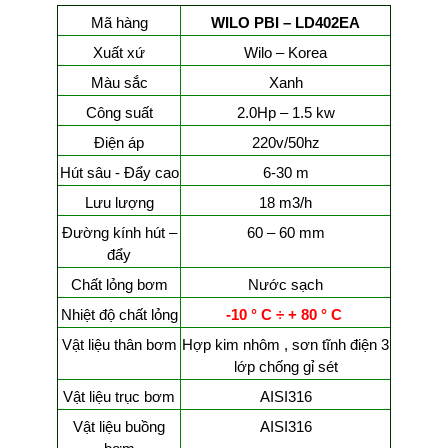
Mã hàng
WILO PBI – LD402EA
Xuất xứ
Wilo – Korea
Màu sắc
Xanh
Công suất
2.0Hp – 1.5 kw
Điện áp
220v/50hz
Hút sâu - Đẩy cao
6-30 m
Lưu lượng
18 m3/h
Đường kính hút –
60 – 60 mm
đẩy
Chất lỏng bơm
Nước sạch
Nhiệt độ chất lỏng
-10 ° C ÷ +
8
0 ° C
Vật liệu thân bơm
Hợp kim nhôm , sơn tĩnh điện 3
lớp chống gỉ sét
Vật liệu trục bơm
AISI316
Vật liệu buồng
AISI316