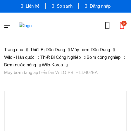
Liên hệ
So sánh
Đăng nhập
0
Trang chủ
Thiết Bị Dân Dụng
Máy bơm Dân Dụng
Wilo - Hàn quốc
Thiết Bị Công Nghiệp
Bơm công nghiệp
Bơm nước nóng
Wilo-Korea
Máy bơm tăng áp biến tần WILO PBI – LD402EA