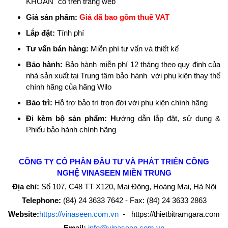
KHOẢN" có trên trang web
Giá sản phẩm:
Giá đã bao gồm thuế VAT
Lắp đặt:
Tính phí
Tư vấn bán hàng:
Miễn phí tư vấn và thiết kế
Bảo hành:
Bảo hành miễn phí 12 tháng theo quy định của
nhà sản xuất tại Trung tâm bảo hành với phụ kiện thay thế
chính hãng của hãng Wilo
Bảo trì:
Hỗ trợ bảo trì trọn đời với phụ kiện chính hãng
Đi kèm bộ sản phẩm: H
ướng dẫn lắp đặt, sử dụng &
Phiếu bảo hành chính hãng
CÔNG TY CỔ PHẦN ĐẦU TƯ VÀ PHÁT TRIỂN CÔNG
NGHỆ
VINASEEN MIỀN TRUNG
Địa chỉ:
Số 107, C48 TT X120, Mai Động, Hoàng Mai, Hà Nội
Telephone:
(84) 24 3633 7642 - Fax: (84) 24 3633 2863
Website:
https://vinaseen.com.vn
- https://thietbitramgara.com
Email:
info@vinaseen.com.vn