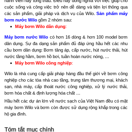
hành viên hay tổng thầu. Điều này đồng nghĩa với việc giúp cho
cuộc sống và công việc trở nên dễ dàng và tiện lợi thông qua
các sản phẩm, giải pháp và dịch vụ của Wilo.
Sản phẩm máy
bơm nước Wilo
gồm 2 nhóm sau:
Máy bơm Wilo dân dụng
:
Máy bơm nước Wilo
có hơn 16 dòng & hơn 100 model bơm
dân dụng. Sự đa dạng sản phẩm đủ đáp ứng hầu hết các nhu
cầu bơm dân dụng: Bơm tăng áp, cấp nước, hút nước thải, hút
nước tầng hầm, bơm hồ bơi, tuần hoàn nước nóng, …
Máy bơm Wilo công nghiệp
:
Wilo là nhà cung cấp giải pháp hàng đầu thế giới về bơm công
nghiệp cho các tòa nhà cao tầng, trung tâm thương mại, khách
sạn, nhà máy, cấp thoát nước công nghiệp, xử lý nước thải,
bơm hóa chất & định lượng hóa chất …
Hầu hết các dự án lớn về nước sạch của Việt Nam đều có mặt
máy bơm Wilo và bơm còn được sử dụng rộng khắp trong các
hộ gia đình.
Tóm tắt mục chính