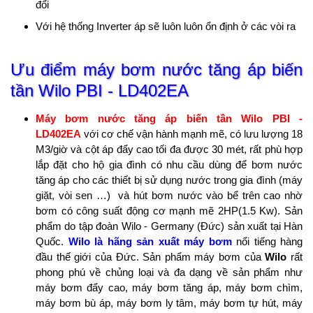
đổi
Với hệ thống Inverter áp sẽ luôn luôn ổn định ở các vòi ra
Ưu điểm
máy bơm nước tăng áp biến
tần Wilo PBI - LD402EA
Máy bơm nước tăng áp biến tần Wilo PBI -
LD402EA
với cơ chế vận hành mạnh mẽ, có lưu lượng 18
M3/giờ và cột áp đẩy cao tối đa được 30 mét, rất phù hợp
lắp đặt cho hộ gia đình có nhu cầu dùng để bơm nước
tăng áp cho các thiết bị sử dụng nước trong gia đình (máy
giặt, vòi sen …) và hút bơm nước vào bể trên cao nhờ
bơm có công suất động cơ mạnh mẽ 2HP(1.5 Kw). Sản
phẩm do tập đoàn Wilo - Germany (Đức) sản xuất tại Hàn
Quốc.
Wilo là hãng sản xuất máy bơm
nổi tiếng hàng
đầu thế giới của Đức. Sản phẩm máy bơm của
Wilo
rất
phong phú về chủng loại và đa dạng về sản phẩm như
máy bơm đẩy cao, máy bơm tăng áp, máy bơm chìm,
máy bơm bù áp, máy bơm ly tâm, máy bơm tự hút, máy