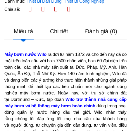
Danh mục:
Thiết Bị Dân Dụng
,
Thiết Bị Công Nghiệp
Chia sẻ:
Miêu tả
Chi tiết
Đánh giá (0)
Máy bơm nước Wilo
ra đời từ năm 1872 và cho đến nay đã có
mặt trên toàn cầu với hơn 7500 nhân viên, hơn 60 đại diện trên
toàn cầu, các nhà máy sản xuất tại Đức, Pháp, Mỹ, Anh, Hàn
Quốc, Ấn Độ, Thỗ Nhĩ Kỳ. Hơn 140 năm kinh nghiệm, Wilo đã
và đang biến các ý tưởng khó thực hiện thành những giải pháp
thông minh để thiết lập các tiêu chuẩn mới cho ngành công
nghiệp máy bơm nước. Ngày nay, với trụ sở chính đặt
tại Dortmund – Đức, tập đoàn
Wilo trở thành nhà cung cấp
máy bơm và hệ thống máy bơm hoàn chỉnh
dùng trong hoạt
động quản lý nước hàng đầu thế giới. Wilo nhận thấy
rằng chúng tôi đáp ứng tốt mọi nhu cầu của khách hàng
và người dùng, từ chuyên gia đến dân dụng, tư vấn viên, điều