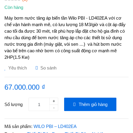
Còn hàng
Máy bơm nước tăng áp biến tần Wilo PBI - LD402EA với cơ
chế vận hành mạnh mẽ, có lưu lượng 18 M3/giờ và cột áp đẩy
cao tối đa được 30 mét, rất phù hợp lắp đặt cho hộ gia đình có
nhu cầu dùng để bơm nước tăng áp cho các thiết bị sử dụng
nước trong gia đình (máy giặt, vòi sen …) và hút bơm nước
vào bể trên cao nhờ bơm có công suất động cơ mạnh mẽ
2HP(1.5 Kw)
Yêu thích
So sánh
67.000.000 ₫
+
Số lượng
Thêm giỏ hàng
-
Mã sản phẩm:
WILO PBI – LD402EA