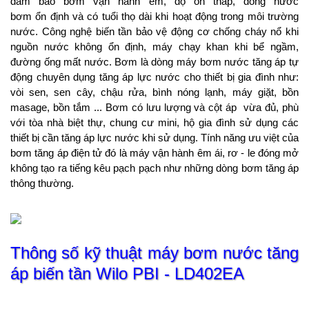
đảm bảo bơm vận hành êm, độ ồn thấp, dòng nước
bơm ổn định và có tuổi thọ dài khi hoạt động trong môi trường
nước. Công nghệ biến tần bảo vệ động cơ chống cháy nổ khi
nguồn nước không ổn định, máy chạy khan khi bể ngầm,
đường ống mất nước. Bơm là dòng máy bơm nước tăng áp tự
động chuyên dụng tăng áp lực nước cho thiết bị gia đình như:
vòi sen, sen cây, chậu rửa, bình nóng lạnh, máy giặt, bồn
masage, bồn tắm ... Bơm có lưu lượng và cột áp vừa đủ, phù
với tòa nhà biệt thự, chung cư mini, hộ gia đình sử dụng các
thiết bị cần tăng áp lực nước khi sử dụng. Tính năng ưu việt của
bơm tăng áp điện tử đó là máy vận hành êm ái, rơ - le đóng mở
không tạo ra tiếng kêu pạch pạch như những dòng bơm tăng áp
thông thường.
Thông số kỹ thuật máy bơm nước tăng
áp biến tần Wilo PBI - LD402EA