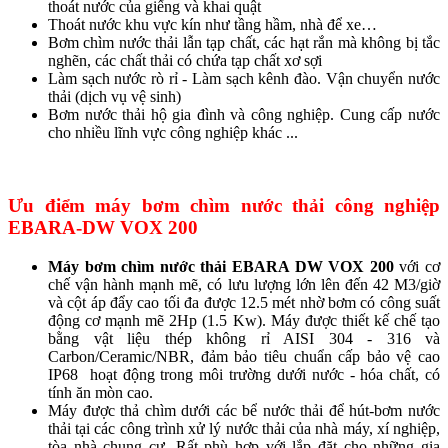
thoát nước của giếng và khai quật
Thoát nước khu vực kín như tầng hầm, nhà để xe…
Bơm chìm nước thải lẫn tạp chất, các hạt rắn mà không bị tắc
nghẽn, các chất thải có chứa tạp chất xơ sợi
Làm sạch nước rò rỉ - Làm sạch kênh đào. Vận chuyển nước
thải (dịch vụ vệ sinh)
Bơm nước thải hộ gia đình và công nghiệp. Cung cấp nước
cho nhiều lĩnh vực công nghiệp khác ...
Ưu điểm
máy bơm chìm nước thải công nghiệp
EBARA-DW VOX 200
Máy bơm chìm nước thải EBARA DW VOX 200
với cơ
chế vận hành mạnh mẽ, có lưu lượng lớn lên đến 42 M3/giờ
và cột áp đẩy cao tối đa được 12.5 mét nhờ bơm có công suất
động cơ mạnh mẽ 2Hp (1.5 Kw). Máy được thiết kế chế tạo
bằng vật liệu thép không rỉ AISI 304 - 316 và
Carbon/Ceramic/NBR, đảm bảo tiêu chuẩn cấp bảo vệ cao
IP68 hoạt động trong môi trường dưới nước - hóa chất, có
tính ăn mòn cao.
Máy được thả chìm dưới các bể nước thải để hút-bơm nước
thải tại các công trình xử lý nước thải của nhà máy, xí nghiệp,
tòa nhà chung cư. Rất phù hợp với lắp đặt cho những gia