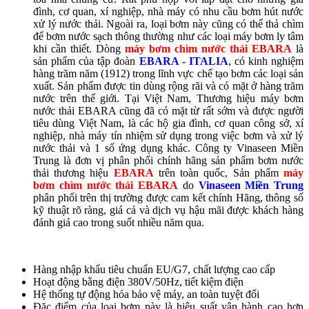
đình, cơ quan, xí nghiệp, nhà máy có nhu cầu bơm hút nước
xử lý nước thải. Ngoài ra, loại bơm này cũng có thể thả chìm
để bơm nước sạch thông thường như các loại máy bơm ly tâm
khi cần thiết. Dòng
máy bơm chìm nước thải EBARA
là
sản phẩm của tập đoàn
EBARA - ITALIA
, có kinh nghiệm
hàng trăm năm (1912) trong lĩnh vực chế tạo bơm các loại sản
xuất. Sản phẩm được tin dùng rộng rãi và có mặt ở hàng trăm
nước trên thế giới. Tại Việt Nam, Thương hiệu máy bơm
nước thải EBARA cũng đã có mặt từ rất sớm và được người
tiêu dùng Việt Nam, là các hộ gia đình, cơ quan công sở, xí
nghiệp, nhà máy tín nhiệm sử dụng trong việc bơm và xử lý
nước thải và 1 số ứng dụng khác. Công ty Vinaseen Miền
Trung là đơn vị phân phối chính hãng sản phẩm bơm nước
thải thương hiệu
EBARA
trên toàn quốc, Sản phẩm
máy
bơm chìm nước thải EBARA
do
Vinaseen Miền Trung
phân phối trên thị trường được cam kết chính Hãng, thông số
kỹ thuật rõ ràng, giá cả và dịch vụ hậu mãi được khách hàng
đánh giá cao trong suốt nhiều năm qua.
Hàng nhập khẩu tiêu chuẩn EU/G7, chất lượng cao cấp
Hoạt động bằng điện 380V/50Hz, tiết kiệm điện
Hệ thống tự động hóa bảo vệ máy, an toàn tuyệt đối
Đặc điểm của loại bơm này là hiệu suất vận hành cao hơn