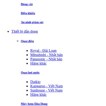
Đóng cắt
Điều khiển
An ninh giám sát
Thiết bị dân dụng
Quạt điện
Royal - Đài Loan
Mitsubishi - Nhật bản
Panasonic - Nhật bản
Hãng khác
Quạt hơi nước
Daikio
Kangaroo - Việt Nam
Sunhouse - Việt Nam
Hãng khác
Máy bơm Dân Dụng