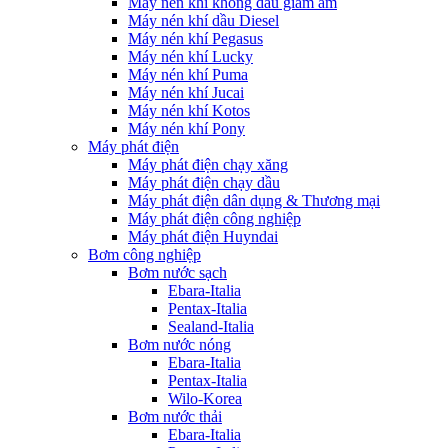
Máy nén khí không dầu giảm âm
Máy nén khí dầu Diesel
Máy nén khí Pegasus
Máy nén khí Lucky
Máy nén khí Puma
Máy nén khí Jucai
Máy nén khí Kotos
Máy nén khí Pony
Máy phát điện
Máy phát điện chạy xăng
Máy phát điện chạy dầu
Máy phát điện dân dụng & Thương mại
Máy phát điện công nghiệp
Máy phát điện Huyndai
Bơm công nghiệp
Bơm nước sạch
Ebara-Italia
Pentax-Italia
Sealand-Italia
Bơm nước nóng
Ebara-Italia
Pentax-Italia
Wilo-Korea
Bơm nước thải
Ebara-Italia