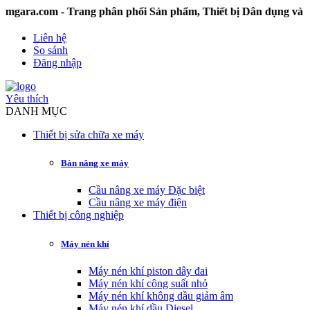
com - Trang phân phối Sản phẩm, Thiết bị Dân dụng và Công 
Liên hệ
So sánh
Đăng nhập
Yêu thích
DANH MỤC
Thiết bị sửa chữa xe máy
Bàn nâng xe máy
Cầu nâng xe máy Đặc biệt
Cầu nâng xe máy điện
Thiết bị công nghiệp
Máy nén khí
Máy nén khí piston dây đai
Máy nén khí công suất nhỏ
Máy nén khí không dầu giảm âm
Máy nén khí dầu Diesel