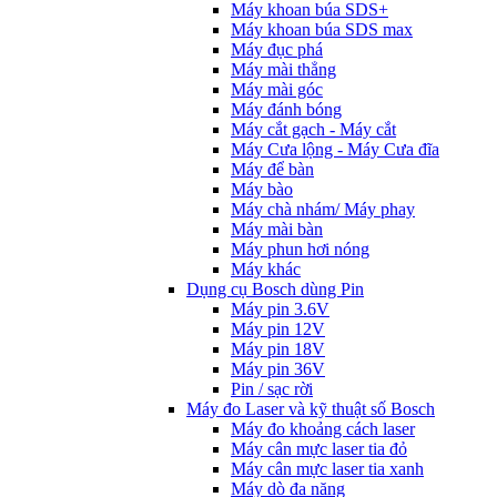
Máy khoan búa SDS+
Máy khoan búa SDS max
Máy đục phá
Máy mài thẳng
Máy mài góc
Máy đánh bóng
Máy cắt gạch - Máy cắt
Máy Cưa lộng - Máy Cưa đĩa
Máy để bàn
Máy bào
Máy chà nhám/ Máy phay
Máy mài bàn
Máy phun hơi nóng
Máy khác
Dụng cụ Bosch dùng Pin
Máy pin 3.6V
Máy pin 12V
Máy pin 18V
Máy pin 36V
Pin / sạc rời
Máy đo Laser và kỹ thuật số Bosch
Máy đo khoảng cách laser
Máy cân mực laser tia đỏ
Máy cân mực laser tia xanh
Máy dò đa năng