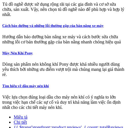
Tủ đồ nghề được sử dụng rộng rãi tại các gia đình và cơ sở sửa
chữa, sản xuất. Vậy, nên chọn tủ đồ nghề nào để phù hợp và hợp lý
nhất.
Cách bảo dưỡng và những lỗi thường gặp của bàn nâng xe máy
Hướng dẫn bảo dưỡng bàn nâng xe máy và cách bước sửa chữa
những lỗi cơ bản thường gặp của bàn nâng nhanh chóng hiệu quả
Máy Nén Khí Pony
Dòng sản phẩm nén không khí Pony được khá nhiều người dùng
yêu thích bởi những ưu điểm vượt trội mà chúng mang lại giá thành
rẻ.
Tìm hiểu về dầu máy nén khí
Việc lựa chọn đúng loại dầu cho máy nén khí có ý nghĩa to lớn
trong việc hạn chế các sự cố và duy trì khả năng làm việc ổn định
nhất cho các chi tiết máy nén khí.
Miêu tả
Chi tiết
{{ $trans('storefront::product.reviews', { count: totalReviews