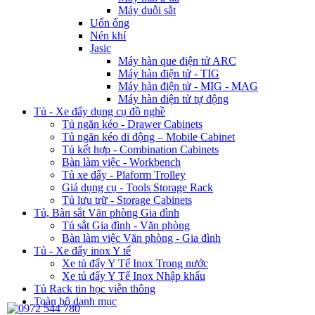
Máy duỗi sắt
Uốn ống
Nén khí
Jasic
Máy hàn que điện tử ARC
Máy hàn điện tử - TIG
Máy hàn điện tử - MIG - MAG
Máy hàn điện tử tự động
Tủ - Xe đẩy dụng cụ đồ nghề
Tủ ngăn kéo - Drawer Cabinets
Tủ ngăn kéo di động – Mobile Cabinet
Tủ kết hợp - Combination Cabinets
Bàn làm việc - Workbench
Tủ xe đẩy - Plaform Trolley
Giá dụng cụ - Tools Storage Rack
Tủ lưu trữ - Storage Cabinets
Tủ, Bàn sắt Văn phòng Gia đình
Tủ sắt Gia đình - Văn phòng
Bàn làm việc Văn phòng - Gia đình
Tủ - Xe đẩy inox Y tế
Xe tủ đẩy Y Tế Inox Trong nước
Xe tủ đẩy Y Tế Inox Nhập khẩu
Tủ Rack tin học viễn thông
Toàn bộ danh mục