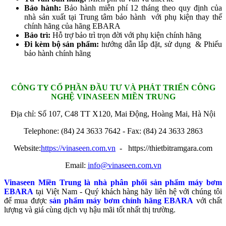
Bảo hành:
Bảo hành miễn phí 12 tháng theo quy định của
nhà sản xuất tại Trung tâm bảo hành với phụ kiện thay thế
chính hãng của hãng EBARA
Bảo trì:
Hỗ trợ bảo trì trọn đời với phụ kiện chính hãng
Đi kèm bộ sản phẩm:
hướng dẫn lắp đặt, sử dụng & Phiếu
bảo hành chính hãng
CÔNG TY CỔ PHẦN ĐẦU TƯ VÀ PHÁT TRIỂN CÔNG
NGHỆ
VINASEEN MIỀN TRUNG
Địa chỉ: Số 107, C48 TT X120, Mai Động, Hoàng Mai, Hà Nội
Telephone: (84) 24 3633 7642 - Fax: (84) 24 3633 2863
Website:
https://vinaseen.com.vn
- https://thietbitramgara.com
Email:
info@vinaseen.com.vn
Vinaseen Miền Trung là nhà phân phối sản phẩm máy bơm
EBARA
tại Việt Nam - Quý khách hàng hãy liên hệ với chúng tôi
để mua được
sản phẩm máy bơm chính hãng EBARA
với chất
lượng và giá cùng dịch vụ hậu mãi tốt nhất thị trường.