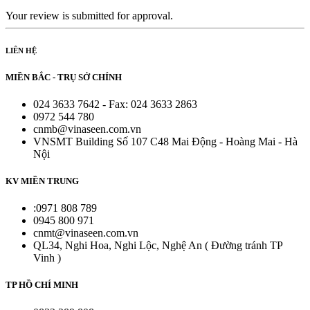
Your review is submitted for approval.
LIÊN HỆ
MIỀN BẮC - TRỤ SỞ CHÍNH
024 3633 7642 - Fax: 024 3633 2863
0972 544 780
cnmb@vinaseen.com.vn
VNSMT Building Số 107 C48 Mai Động - Hoàng Mai - Hà
Nội
KV MIỀN TRUNG
:0971 808 789
0945 800 971
cnmt@vinaseen.com.vn
QL34, Nghi Hoa, Nghi Lộc, Nghệ An ( Đường tránh TP
Vinh )
TP HỒ CHÍ MINH