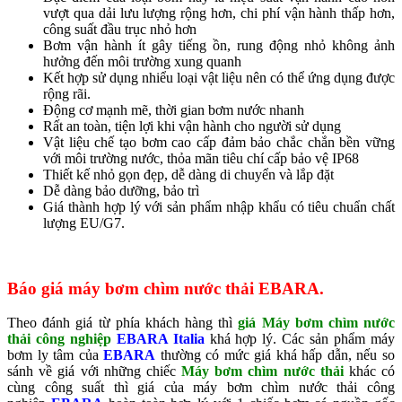
vượt qua dải lưu lượng rộng hơn, chi phí vận hành thấp hơn,
công suất đầu trục nhỏ hơn
Bơm vận hành ít gây tiếng ồn, rung động nhỏ không ảnh
hưởng đến môi trường xung quanh
Kết hợp sử dụng nhiểu loại vật liệu nên có thể ứng dụng được
rộng rãi.​
Động cơ mạnh mẽ, thời gian bơm nước nhanh
Rất an toàn, tiện lợi khi vận hành cho người sử dụng
Vật liệu chế tạo bơm cao cấp đảm bảo chắc chắn bền vững
với môi trường nước, thỏa mãn tiêu chí cấp bảo vệ IP68
Thiết kế nhỏ gọn đẹp, dễ dàng di chuyển và lắp đặt
Dễ dàng bảo dưỡng, bảo trì
Giá thành hợp lý với sản phẩm nhập khẩu có tiêu chuẩn chất
lượng EU/G7.
Báo giá máy bơm chìm nước thải EBARA.
Theo đánh giá từ phía khách hàng thì
giá Máy bơm chìm nước
thải công nghiệp
EBARA Italia
khá hợp lý. Các sản phẩm máy
bơm ly tâm của
EBARA
thường có mức giá khá hấp dẫn, nếu so
sánh về giá với những chiếc
Máy bơm chìm nước thải
khác có
cùng công suất thì giá của máy bơm chìm nước thải công