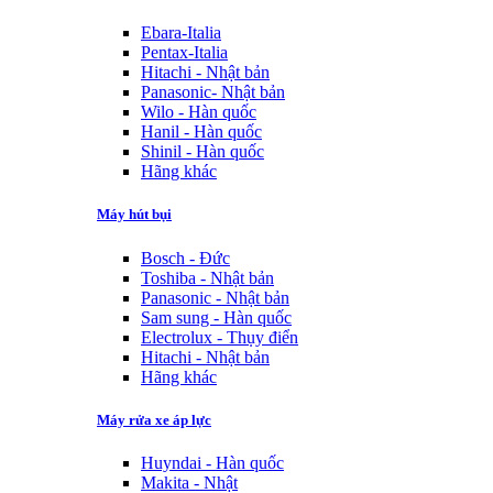
Ebara-Italia
Pentax-Italia
Hitachi - Nhật bản
Panasonic- Nhật bản
Wilo - Hàn quốc
Hanil - Hàn quốc
Shinil - Hàn quốc
Hãng khác
Máy hút bụi
Bosch - Đức
Toshiba - Nhật bản
Panasonic - Nhật bản
Sam sung - Hàn quốc
Electrolux - Thụy điển
Hitachi - Nhật bản
Hãng khác
Máy rửa xe áp lực
Huyndai - Hàn quốc
Makita - Nhật