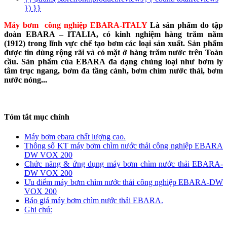
}) }}
Máy bơm công nghiệp EBARA-ITALY
Là sản phẩm do tập
đoàn EBARA – ITALIA, có kinh nghiệm hàng trăm năm
(1912) trong lĩnh vực chế tạo bơm các loại sản xuất. Sản phẩm
được tin dùng rộng rãi và có mặt ở hàng trăm nước trên Toàn
cầu. Sản phẩm của EBARA đa dạng chủng loại như bơm ly
tâm trục ngang, bơm đa tầng cánh, bơm chìm nước thải, bơm
nước nóng...
Tóm tắt mục chính
Máy bơm ebara chất lượng cao.
Thông số KT máy bơm chìm nước thải công nghiệp EBARA
DW VOX 200
Chức năng & ứng dụng máy bơm chìm nước thải EBARA-
DW VOX 200
Ưu điểm máy bơm chìm nước thải công nghiệp EBARA-DW
VOX 200
Báo giá máy bơm chìm nước thải EBARA.
Ghi chú: