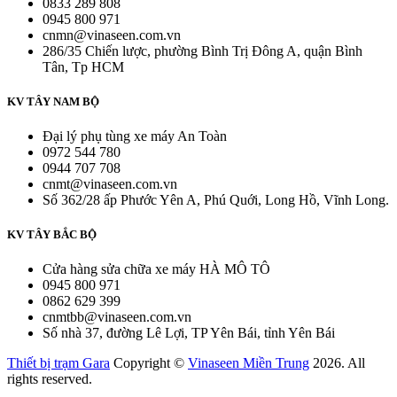
0833 289 808
0945 800 971
cnmn@vinaseen.com.vn
286/35 Chiến lược, phường Bình Trị Đông A, quận Bình
Tân, Tp HCM
KV TÂY NAM BỘ
Đại lý phụ tùng xe máy An Toàn
0972 544 780
0944 707 708
cnmt@vinaseen.com.vn
Số 362/28 ấp Phước Yên A, Phú Quới, Long Hồ, Vĩnh Long.
KV TÂY BẮC BỘ
Cửa hàng sửa chữa xe máy HÀ MÔ TÔ
0945 800 971
0862 629 399
cnmtbb@vinaseen.com.vn
Số nhà 37, đường Lê Lợi, TP Yên Bái, tỉnh Yên Bái
Thiết bị trạm Gara
Copyright ©
Vinaseen Miền Trung
2026. All
rights reserved.