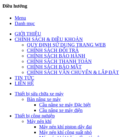
Điều hướng
Menu
Danh mục
GIỚI THIỆU
CHÍNH SÁCH & ĐIỀU KHOẢN
QUY ĐỊNH SỬ DỤNG TRANG WEB
CHÍNH SÁCH ĐỔI TRẢ
CHÍNH SÁCH BẢO HÀNH
CHÍNH SÁCH THANH TOÁN
CHÍNH SÁCH BẢO MẬT
CHÍNH SÁCH VẬN CHUYỂN & LẮP ĐẶT
TIN TỨC
LIÊN HỆ
Thiết bị sửa chữa xe máy
Bàn nâng xe máy
Cầu nâng xe máy Đặc biệt
Cầu nâng xe máy điện
Thiết bị công nghiệp
Máy nén khí
Máy nén khí piston dây đai
Máy nén khí công suất nhỏ