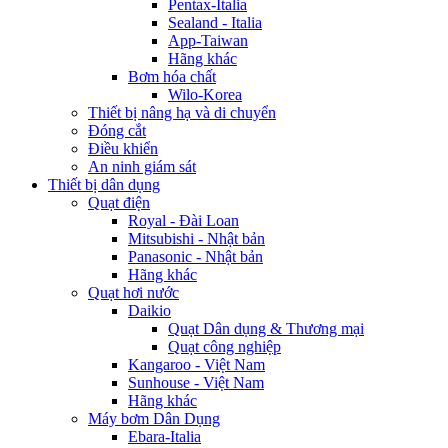
Pentax-Italia
Sealand - Italia
App-Taiwan
Hãng khác
Bơm hóa chất
Wilo-Korea
Thiết bị nâng hạ và di chuyển
Đóng cắt
Điều khiển
An ninh giám sát
Thiết bị dân dụng
Quạt điện
Royal - Đài Loan
Mitsubishi - Nhật bản
Panasonic - Nhật bản
Hãng khác
Quạt hơi nước
Daikio
Quạt Dân dụng & Thương mại
Quạt công nghiệp
Kangaroo - Việt Nam
Sunhouse - Việt Nam
Hãng khác
Máy bơm Dân Dụng
Ebara-Italia