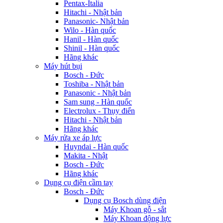
Pentax-Italia
Hitachi - Nhật bản
Panasonic- Nhật bản
Wilo - Hàn quốc
Hanil - Hàn quốc
Shinil - Hàn quốc
Hãng khác
Máy hút bụi
Bosch - Đức
Toshiba - Nhật bản
Panasonic - Nhật bản
Sam sung - Hàn quốc
Electrolux - Thụy điển
Hitachi - Nhật bản
Hãng khác
Máy rửa xe áp lực
Huyndai - Hàn quốc
Makita - Nhật
Bosch - Đức
Hãng khác
Dụng cụ điện cầm tay
Bosch - Đức
Dụng cụ Bosch dùng điện
Máy Khoan gỗ - sắt
Máy Khoan động lực