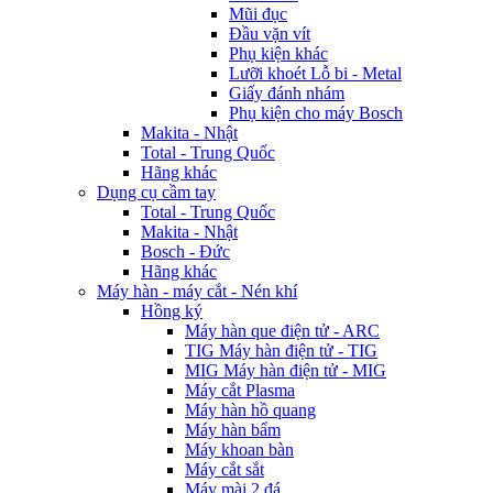
Mũi đục
Đầu vặn vít
Phụ kiện khác
Lưỡi khoét Lỗ bi - Metal
Giấy đánh nhám
Phụ kiện cho máy Bosch
Makita - Nhật
Total - Trung Quốc
Hãng khác
Dụng cụ cầm tay
Total - Trung Quốc
Makita - Nhật
Bosch - Đức
Hãng khác
Máy hàn - máy cắt - Nén khí
Hồng ký
Máy hàn que điện tử - ARC
TIG Máy hàn điện tử - TIG
MIG Máy hàn điện tử - MIG
Máy cắt Plasma
Máy hàn hồ quang
Máy hàn bẩm
Máy khoan bàn
Máy cắt sắt
Máy mài 2 đá