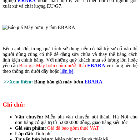
nghiệp
EBARA
hoàn toàn hợp lý với 1 chiếc bơm có nguồn gốc
xuất xứ và chất lượng EU/G7.
Bên cạnh đó, trong quá trình sử dụng nến có bất kỳ sự cố nào thì
người dùng cũng có thể dễ dàng sửa chữa và thay thế bằng cách
linh kiện chính hãng.
Với những quý khách mua số lượng lớn hoặc
yêu cầu
Báo giá Máy bơm chìm nước thải
EBARA
vui lòng liên hệ
theo thông tin dưới đây hoặc
liên hệ
.
>>Xem thêm:
Bảng báo giá máy bơm
EBARA
Ghi chú:
Vận chuyển:
Miễn phí vận chuyển nội thành Hà Nội cho
đơn hàng có giá trị từ 5.000.000 đồng, giao hàng siêu tốc
Giá sản phẩm:
Giá đã bao gồm thuế VAT
Lắp đặt:
Tính phí
Tư vấn bán hàng:
Miễn phí tư vấn và thiết kế