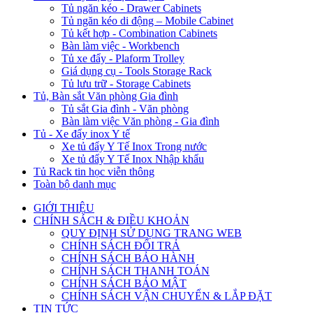
Tủ ngăn kéo - Drawer Cabinets
Tủ ngăn kéo di động – Mobile Cabinet
Tủ kết hợp - Combination Cabinets
Bàn làm việc - Workbench
Tủ xe đẩy - Plaform Trolley
Giá dụng cụ - Tools Storage Rack
Tủ lưu trữ - Storage Cabinets
Tủ, Bàn sắt Văn phòng Gia đình
Tủ sắt Gia đình - Văn phòng
Bàn làm việc Văn phòng - Gia đình
Tủ - Xe đẩy inox Y tế
Xe tủ đẩy Y Tế Inox Trong nước
Xe tủ đẩy Y Tế Inox Nhập khẩu
Tủ Rack tin học viễn thông
Toàn bộ danh mục
GIỚI THIỆU
CHÍNH SÁCH & ĐIỀU KHOẢN
QUY ĐỊNH SỬ DỤNG TRANG WEB
CHÍNH SÁCH ĐỔI TRẢ
CHÍNH SÁCH BẢO HÀNH
CHÍNH SÁCH THANH TOÁN
CHÍNH SÁCH BẢO MẬT
CHÍNH SÁCH VẬN CHUYỂN & LẮP ĐẶT
TIN TỨC