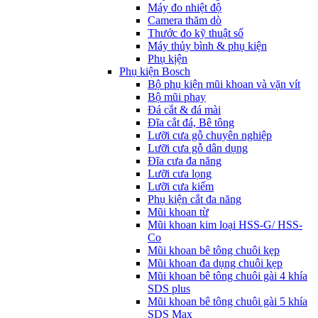
Máy đo nhiệt độ
Camera thăm dò
Thước đo kỹ thuật số
Máy thủy bình & phụ kiện
Phụ kịện
Phụ kiện Bosch
Bộ phụ kiện mũi khoan và vặn vít
Bộ mũi phay
Đá cắt & đá mài
Đĩa cắt đá, Bê tông
Lưỡi cưa gỗ chuyên nghiệp
Lưỡi cưa gỗ dân dụng
Đĩa cưa đa năng
Lưỡi cưa lọng
Lưỡi cưa kiếm
Phụ kiện cắt đa năng
Mũi khoan từ
Mũi khoan kim loại HSS-G/ HSS-
Co
Mũi khoan bê tông chuôi kẹp
Mũi khoan đa dụng chuôi kẹp
Mũi khoan bê tông chuôi gài 4 khía
SDS plus
Mũi khoan bê tông chuôi gài 5 khía
SDS Max