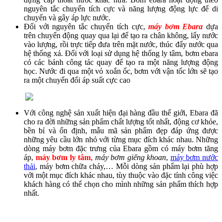
nguyên tắc chuyển tích cực và năng lượng động lực để di
chuyển và gây áp lực nước.
Đối với nguyên tắc chuyển tích cực,
máy bơm Ebara
dựa
trên chuyển động quay qua lại để tạo ra chân không, lấy nước
vào lượng, rồi trực tiếp đưa trên mặt nước, thúc đẩy nước qua
hệ thống xả. Đối với loại sử dụng hệ thống ly tâm, bơm ebara
có các bánh công tác quay để tạo ra một năng lượng động
học. Nước đi qua một vỏ xoắn ốc, bơm với vận tốc lớn sẽ tạo
ra một chuyển đổi áp suất cực cao
Với công nghệ sản xuất hiện đại hàng đầu thế giới, Ebara đã
cho ra đời những sản phẩm chất lượng tốt nhất, động cơ khỏe,
bền bỉ và ổn định, mẫu mã sản phẩm đẹp đáp ứng được
những yêu cầu lớn nhỏ với từng mục đích khác nhau. Những
dòng máy bơm đặc trưng của Ebara gồm có máy bơm tăng
áp,
máy bơm ly tâm
,
máy bơm giếng khoan
,
máy bơm nước
thải
, máy bơm chữa cháy,… Mỗi dòng sản phẩm lại phù hợp
với một mục đích khác nhau, tùy thuộc vào đặc tính công việc
khách hàng có thể chọn cho mình những sản phẩm thích hợp
nhất.