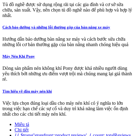
Tủ đồ nghề được sử dụng rộng rãi tại các gia đình và cơ sở sửa
chữa, sản xuất. Vậy, nên chọn tủ đồ nghề nào để phù hợp và hợp lý
nhất.
Cách bảo dưỡng và những lỗi thường gặp của bàn nâng xe máy
Hướng dẫn bảo dưỡng bàn nâng xe máy và cách bước sửa chữa
những lỗi cơ bản thường gặp của bàn nâng nhanh chóng hiệu quả
Máy Nén Khí Pony
Dòng sản phẩm nén không khí Pony được khá nhiều người dùng
yêu thích bởi những ưu điểm vượt trội mà chúng mang lại giá thành
rẻ.
Tìm hiểu về dầu máy nén khí
Việc lựa chọn đúng loại dầu cho máy nén khí có ý nghĩa to lớn
trong việc hạn chế các sự cố và duy trì khả năng làm việc ổn định
nhất cho các chi tiết máy nén khí.
Miêu tả
Chi tiết
{{ $trans('storefront::product.reviews', { count: totalReviews