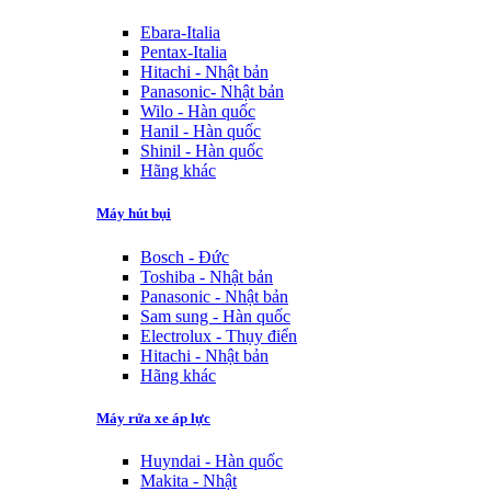
Ebara-Italia
Pentax-Italia
Hitachi - Nhật bản
Panasonic- Nhật bản
Wilo - Hàn quốc
Hanil - Hàn quốc
Shinil - Hàn quốc
Hãng khác
Máy hút bụi
Bosch - Đức
Toshiba - Nhật bản
Panasonic - Nhật bản
Sam sung - Hàn quốc
Electrolux - Thụy điển
Hitachi - Nhật bản
Hãng khác
Máy rửa xe áp lực
Huyndai - Hàn quốc
Makita - Nhật