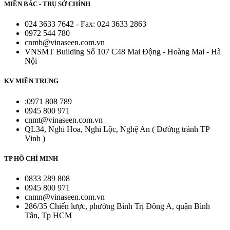
MIỀN BẮC - TRỤ SỞ CHÍNH
024 3633 7642 - Fax: 024 3633 2863
0972 544 780
cnmb@vinaseen.com.vn
VNSMT Building Số 107 C48 Mai Động - Hoàng Mai - Hà
Nội
KV MIỀN TRUNG
:0971 808 789
0945 800 971
cnmt@vinaseen.com.vn
QL34, Nghi Hoa, Nghi Lộc, Nghệ An ( Đường tránh TP
Vinh )
TP HỒ CHÍ MINH
0833 289 808
0945 800 971
cnmn@vinaseen.com.vn
286/35 Chiến lược, phường Bình Trị Đông A, quận Bình
Tân, Tp HCM