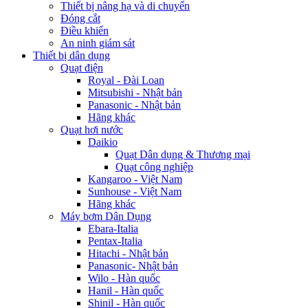
Thiết bị nâng hạ và di chuyển
Đóng cắt
Điều khiển
An ninh giám sát
Thiết bị dân dụng
Quạt điện
Royal - Đài Loan
Mitsubishi - Nhật bản
Panasonic - Nhật bản
Hãng khác
Quạt hơi nước
Daikio
Quạt Dân dụng & Thương mại
Quạt công nghiệp
Kangaroo - Việt Nam
Sunhouse - Việt Nam
Hãng khác
Máy bơm Dân Dụng
Ebara-Italia
Pentax-Italia
Hitachi - Nhật bản
Panasonic- Nhật bản
Wilo - Hàn quốc
Hanil - Hàn quốc
Shinil - Hàn quốc