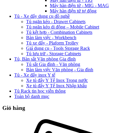
Máy hàn điện tử - TIG
Máy hàn điện tử - MIG - MAG
Máy hàn điện tử tự động
Tủ - Xe đẩy dụng cụ đồ nghề
Tủ ngăn kéo - Drawer Cabinets
Tủ ngăn kéo di động – Mobile Cabinet
Tủ kết hợp - Combination Cabinets
Bàn làm việc - Workbench
Tủ xe đẩy - Plaform Trolley
Giá dụng cụ - Tools Storage Rack
Tủ lưu trữ - Storage Cabinets
Tủ, Bàn sắt Văn phòng Gia đình
Tủ sắt Gia đình - Văn phòng
Bàn làm việc Văn phòng - Gia đình
Tủ - Xe đẩy inox Y tế
Xe tủ đẩy Y Tế Inox Trong nước
Xe tủ đẩy Y Tế Inox Nhập khẩu
Tủ Rack tin học viễn thông
Toàn bộ danh mục
Giỏ hàng