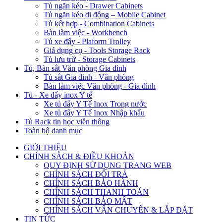
Tủ ngăn kéo - Drawer Cabinets
Tủ ngăn kéo di động – Mobile Cabinet
Tủ kết hợp - Combination Cabinets
Bàn làm việc - Workbench
Tủ xe đẩy - Plaform Trolley
Giá dụng cụ - Tools Storage Rack
Tủ lưu trữ - Storage Cabinets
Tủ, Bàn sắt Văn phòng Gia đình
Tủ sắt Gia đình - Văn phòng
Bàn làm việc Văn phòng - Gia đình
Tủ - Xe đẩy inox Y tế
Xe tủ đẩy Y Tế Inox Trong nước
Xe tủ đẩy Y Tế Inox Nhập khẩu
Tủ Rack tin học viễn thông
Toàn bộ danh mục
GIỚI THIỆU
CHÍNH SÁCH & ĐIỀU KHOẢN
QUY ĐỊNH SỬ DỤNG TRANG WEB
CHÍNH SÁCH ĐỔI TRẢ
CHÍNH SÁCH BẢO HÀNH
CHÍNH SÁCH THANH TOÁN
CHÍNH SÁCH BẢO MẬT
CHÍNH SÁCH VẬN CHUYỂN & LẮP ĐẶT
TIN TỨC