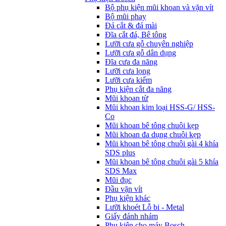
Bộ phụ kiện mũi khoan và vặn vít
Bộ mũi phay
Đá cắt & đá mài
Đĩa cắt đá, Bê tông
Lưỡi cưa gỗ chuyên nghiệp
Lưỡi cưa gỗ dân dụng
Đĩa cưa đa năng
Lưỡi cưa lọng
Lưỡi cưa kiếm
Phụ kiện cắt đa năng
Mũi khoan từ
Mũi khoan kim loại HSS-G/ HSS-
Co
Mũi khoan bê tông chuôi kẹp
Mũi khoan đa dụng chuôi kẹp
Mũi khoan bê tông chuôi gài 4 khía
SDS plus
Mũi khoan bê tông chuôi gài 5 khía
SDS Max
Mũi đục
Đầu vặn vít
Phụ kiện khác
Lưỡi khoét Lỗ bi - Metal
Giấy đánh nhám
Phụ kiện cho máy Bosch