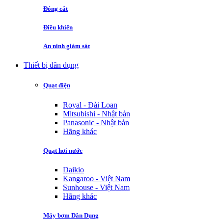
Đóng cắt
Điều khiển
An ninh giám sát
Thiết bị dân dụng
Quạt điện
Royal - Đài Loan
Mitsubishi - Nhật bản
Panasonic - Nhật bản
Hãng khác
Quạt hơi nước
Daikio
Kangaroo - Việt Nam
Sunhouse - Việt Nam
Hãng khác
Máy bơm Dân Dụng