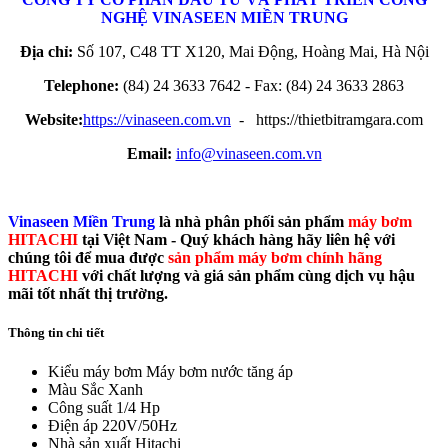
NGHỆ
VINASEEN MIỀN TRUNG
Địa chỉ:
Số 107, C48 TT X120, Mai Động, Hoàng Mai, Hà Nội
Telephone:
(84) 24 3633 7642 - Fax: (84) 24 3633 2863
Website:
https://vinaseen.com.vn
- https://thietbitramgara.com
Email:
info@vinaseen.com.vn
Vinaseen Miền Trung
là nhà phân phối sản phẩm
máy bơm
HITACHI
tại Việt Nam - Quý khách hàng hãy liên hệ với
chúng tôi để mua được
sản phẩm máy bơm chính hãng
HITACHI
với chất lượng và giá sản phẩm cùng dịch vụ hậu
mãi tốt nhất thị trường.
Thông tin chi tiết
Kiểu máy bơm
Máy bơm nước tăng áp
Màu Sắc
Xanh
Công suất
1/4 Hp
Điện áp
220V/50Hz
Nhà sản xuất
Hitachi