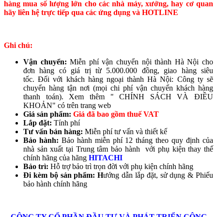
hàng mua số lượng lớn cho các nhà máy, xưởng, hay cơ quan
hãy liên hệ trực tiếp qua các ứng dụng và HOTLINE
Ghi chú:
Vận chuyển:
Miễn phí vận chuyển nội thành Hà Nội cho
đơn hàng có giá trị từ 5.000.000 đồng, giao hàng siêu
tốc. Đối với khách hàng ngoại thành Hà Nội: Công ty sẽ
chuyển hàng tận nơi (mọi chi phí vận chuyển khách hàng
thanh toán). Xem thêm " CHÍNH SÁCH VÀ ĐIỀU
KHOẢN" có trên trang web
Giá sản phẩm:
Giá đã bao gồm thuế VAT
Lắp đặt:
Tính phí
Tư vấn bán hàng:
Miễn phí tư vấn và thiết kế
Bảo hành:
Bảo hành miễn phí 12 tháng theo quy định của
nhà sản xuất tại Trung tâm bảo hành với phụ kiện thay thế
chính hãng của hãng
HITACHI
Bảo trì:
Hỗ trợ bảo trì trọn đời với phụ kiện chính hãng
Đi kèm bộ sản phẩm: H
ướng dẫn lắp đặt, sử dụng & Phiếu
bảo hành chính hãng
CÔNG TY CỔ PHẦN ĐẦU TƯ VÀ PHÁT TRIỂN CÔNG