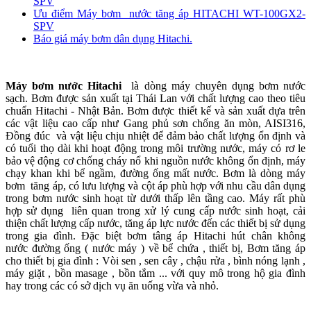
SPV
Ưu điểm Máy bơm nước tăng áp HITACHI WT-100GX2-
SPV
Báo giá máy bơm dân dụng Hitachi.
Máy bơm nước Hitachi
là dòng máy chuyên dụng bơm nước
sạch. Bơm được sản xuất tại Thái Lan với chất lượng cao theo tiêu
chuẩn Hitachi - Nhật Bản. Bơm được thiết kế và sản xuất dựa trên
các vật liệu cao cấp như Gang phủ sơn chống ăn mòn, AISI316,
Đồng đúc và vật liệu chịu nhiệt để đảm bảo chất lượng ổn định và
có tuổi thọ dài khi hoạt động trong môi trường nước, máy có rơ le
bảo vệ động cơ chống cháy nổ khi nguồn nước không ổn định, máy
chạy khan khi bể ngầm, đường ống mất nước. Bơm là dòng máy
bơm tăng áp, có lưu lượng và cột áp phù hợp với nhu cầu dân dụng
trong bơm nước sinh hoạt từ dưới thấp lên tầng cao. Máy rất phù
hợp sử dụng liên quan trong xử lý cung cấp nước sinh hoạt, cải
thiện chất lượng cấp nước, tăng áp lực nước đến các thiết bị sử dụng
trong gia đình. Đặc biệt bơm tâng áp Hitachi hút chân không
nước đường ống ( nước máy ) về bể chứa , thiết bị, Bơm tăng áp
cho thiết bị gia đình : Vòi sen , sen cây , chậu rửa , bình nóng lạnh ,
máy giặt , bồn masage , bồn tắm ... với quy mô trong hộ gia đình
hay trong các có sở dịch vụ ăn uống vừa và nhỏ.