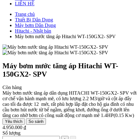
LIÊN HỆ
Trang chủ
Thiết Bị Dân Dụng
Máy bơm Dân Dụng
Hitachi - Nhật bản
Máy bơm nước tăng áp Hitachi WT-150GX2- SPV
Máy bơm nước tăng áp Hitachi WT-
150GX2- SPV
Còn hàng
Máy bơm nước tăng áp dân dụng HITACHI WT-150GX2- SPV với
cơ chế vận hành mạnh mẽ, có lưu lượng 2.2 M3/giờ và cột áp đẩy
cao tối đa được 12 mét, rất phù hợp lắp đặt cho hộ gia đình có nhu
cầu bơm hút nước từ bể ngầm, giếng khơi, đường ống ở dưới lên
tầng cao nhờ bơm có công suất động cơ mạnh mẽ 1.4HP(0.15 Kw)
Yêu thích
So sánh
4.950.000 ₫
Số lượng