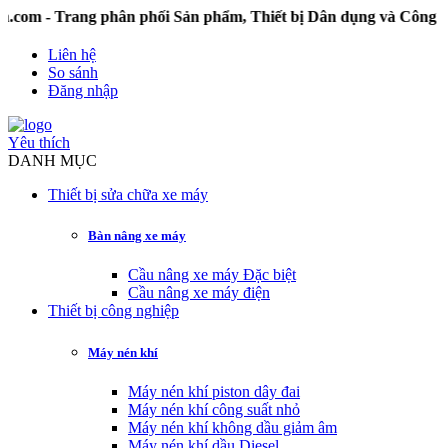
 Trang phân phối Sản phẩm, Thiết bị Dân dụng và Công nghiệ
Liên hệ
So sánh
Đăng nhập
Yêu thích
DANH MỤC
Thiết bị sửa chữa xe máy
Bàn nâng xe máy
Cầu nâng xe máy Đặc biệt
Cầu nâng xe máy điện
Thiết bị công nghiệp
Máy nén khí
Máy nén khí piston dây đai
Máy nén khí công suất nhỏ
Máy nén khí không dầu giảm âm
Máy nén khí dầu Diesel