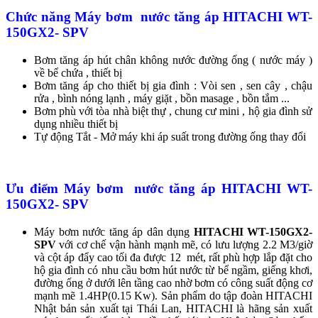
Chức năng Máy bơm nước tăng áp HITACHI
WT-
150GX2- SPV
Bơm tăng áp hút chân không nước đường ống ( nước máy )
về bể chứa , thiết bị
Bơm tăng áp cho thiết bị gia đình : Vòi sen , sen cây , chậu
rửa , bình nóng lạnh , máy giặt , bồn masage , bồn tắm ...
Bơm phù với tòa nhà biệt thự , chung cư mini , hộ gia đình sử
dụng nhiều thiết bị
Tự động Tắt - Mở máy khi áp suất trong đường ống thay đổi
Ưu điểm Máy bơm nước tăng áp HITACHI
WT-
150GX2- SPV
Máy bơm nước tăng áp dân dụng
HITACHI WT-150GX2-
SPV
với cơ chế vận hành mạnh mẽ, có lưu lượng 2.2 M3/giờ
và cột áp đẩy cao tối đa được 12 mét, rất phù hợp lắp đặt cho
hộ gia đình có nhu cầu bơm hút nước từ bể ngầm, giếng khơi,
đường ống ở dưới lên tầng cao nhờ bơm có công suất động cơ
mạnh mẽ 1.4HP(0.15 Kw). Sản phẩm do tập đoàn HITACHI
Nhật bản sản xuất tại Thái Lan, HITACHI là hãng sản xuất