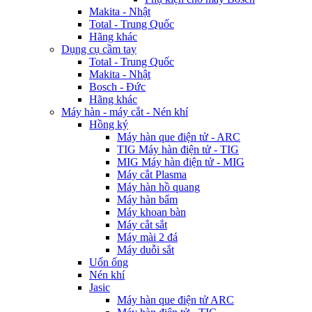
Makita - Nhật
Total - Trung Quốc
Hãng khác
Dụng cụ cầm tay
Total - Trung Quốc
Makita - Nhật
Bosch - Đức
Hãng khác
Máy hàn - máy cắt - Nén khí
Hồng ký
Máy hàn que điện tử - ARC
TIG Máy hàn điện tử - TIG
MIG Máy hàn điện tử - MIG
Máy cắt Plasma
Máy hàn hồ quang
Máy hàn bẩm
Máy khoan bàn
Máy cắt sắt
Máy mài 2 đá
Máy duỗi sắt
Uốn ống
Nén khí
Jasic
Máy hàn que điện tử ARC