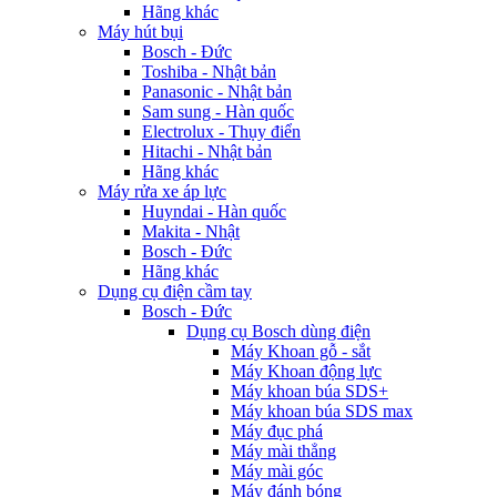
Hãng khác
Máy hút bụi
Bosch - Đức
Toshiba - Nhật bản
Panasonic - Nhật bản
Sam sung - Hàn quốc
Electrolux - Thụy điển
Hitachi - Nhật bản
Hãng khác
Máy rửa xe áp lực
Huyndai - Hàn quốc
Makita - Nhật
Bosch - Đức
Hãng khác
Dụng cụ điện cầm tay
Bosch - Đức
Dụng cụ Bosch dùng điện
Máy Khoan gỗ - sắt
Máy Khoan động lực
Máy khoan búa SDS+
Máy khoan búa SDS max
Máy đục phá
Máy mài thẳng
Máy mài góc
Máy đánh bóng