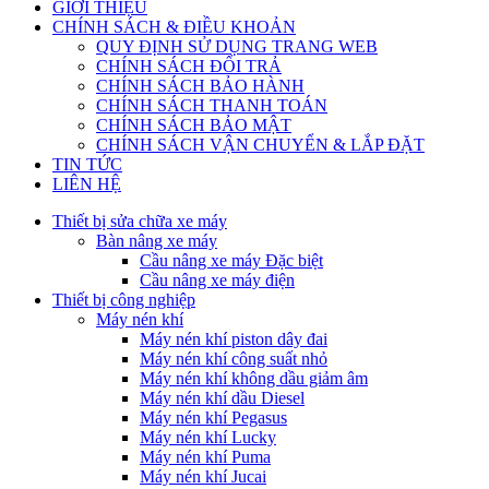
GIỚI THIỆU
CHÍNH SÁCH & ĐIỀU KHOẢN
QUY ĐỊNH SỬ DỤNG TRANG WEB
CHÍNH SÁCH ĐỔI TRẢ
CHÍNH SÁCH BẢO HÀNH
CHÍNH SÁCH THANH TOÁN
CHÍNH SÁCH BẢO MẬT
CHÍNH SÁCH VẬN CHUYỂN & LẮP ĐẶT
TIN TỨC
LIÊN HỆ
Thiết bị sửa chữa xe máy
Bàn nâng xe máy
Cầu nâng xe máy Đặc biệt
Cầu nâng xe máy điện
Thiết bị công nghiệp
Máy nén khí
Máy nén khí piston dây đai
Máy nén khí công suất nhỏ
Máy nén khí không dầu giảm âm
Máy nén khí dầu Diesel
Máy nén khí Pegasus
Máy nén khí Lucky
Máy nén khí Puma
Máy nén khí Jucai