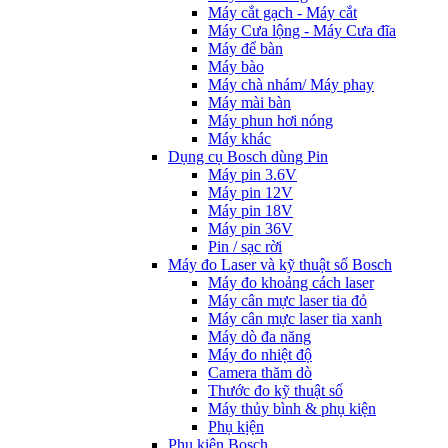
Máy cắt gạch - Máy cắt
Máy Cưa lộng - Máy Cưa đĩa
Máy để bàn
Máy bào
Máy chà nhám/ Máy phay
Máy mài bàn
Máy phun hơi nóng
Máy khác
Dụng cụ Bosch dùng Pin
Máy pin 3.6V
Máy pin 12V
Máy pin 18V
Máy pin 36V
Pin / sạc rời
Máy đo Laser và kỹ thuật số Bosch
Máy đo khoảng cách laser
Máy cân mực laser tia đỏ
Máy cân mực laser tia xanh
Máy dò đa năng
Máy đo nhiệt độ
Camera thăm dò
Thước đo kỹ thuật số
Máy thủy bình & phụ kiện
Phụ kịện
Phụ kiện Bosch