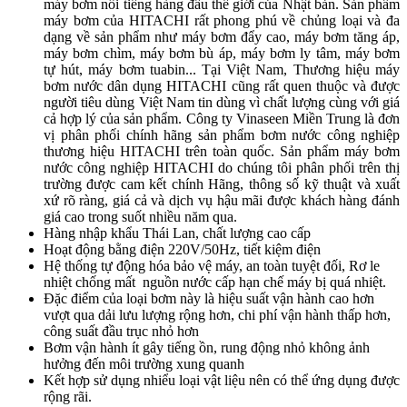
máy bơm nổi tiếng hàng đầu thế giới của Nhật bản. Sản phẩm
máy bơm của HITACHI rất phong phú về chủng loại và đa
dạng về sản phẩm như máy bơm đẩy cao, máy bơm tăng áp,
máy bơm chìm, máy bơm bù áp, máy bơm ly tâm, máy bơm
tự hút, máy bơm tuabin... Tại Việt Nam, Thương hiệu máy
bơm nước dân dụng HITACHI cũng rất quen thuộc và được
người tiêu dùng Việt Nam tin dùng vì chất lượng cùng với giá
cả hợp lý của sản phẩm. Công ty Vinaseen Miền Trung là đơn
vị phân phối chính hãng sản phẩm bơm nước công nghiệp
thương hiệu HITACHI trên toàn quốc. Sản phẩm máy bơm
nước công nghiệp HITACHI do chúng tôi phân phối trên thị
trường được cam kết chính Hãng, thông số kỹ thuật và xuất
xứ rõ ràng, giá cả và dịch vụ hậu mãi được khách hàng đánh
giá cao trong suốt nhiều năm qua.
Hàng nhập khẩu Thái Lan, chất lượng cao cấp
Hoạt động bằng điện 220V/50Hz, tiết kiệm điện
Hệ thống tự động hóa bảo vệ máy, an toàn tuyệt đối, Rơ le
nhiệt chống mất nguồn nước cấp hạn chế máy bị quá nhiệt.
Đặc điểm của loại bơm này là hiệu suất vận hành cao hơn
vượt qua dải lưu lượng rộng hơn, chi phí vận hành thấp hơn,
công suất đầu trục nhỏ hơn
Bơm vận hành ít gây tiếng ồn, rung động nhỏ không ảnh
hưởng đến môi trường xung quanh
Kết hợp sử dụng nhiểu loại vật liệu nên có thể ứng dụng được
rộng rãi.​