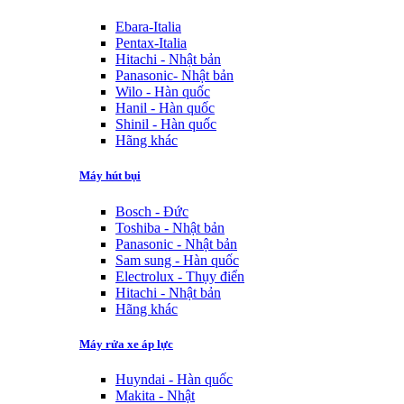
Ebara-Italia
Pentax-Italia
Hitachi - Nhật bản
Panasonic- Nhật bản
Wilo - Hàn quốc
Hanil - Hàn quốc
Shinil - Hàn quốc
Hãng khác
Máy hút bụi
Bosch - Đức
Toshiba - Nhật bản
Panasonic - Nhật bản
Sam sung - Hàn quốc
Electrolux - Thụy điển
Hitachi - Nhật bản
Hãng khác
Máy rửa xe áp lực
Huyndai - Hàn quốc
Makita - Nhật