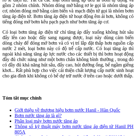
gồm 2 nhóm chính. Nhóm đóng mở bằng rơ le gọi là nhóm tăng áp
cơ, nhóm đóng mở bằng cảm biến và mạch điện tử gọi là nhóm bơm
tăng áp điện tử. Bơm tăng áp điện tử hoạt động êm ái hơn, không có
tiếng đóng mở bơm kêu pạch pạch như bơm tăng áp cơ.
Có loại bơm tăng áp điện tử chỉ tăng áp đẩy xuống không hút sâu
đẩy lên cao hoặc đẩy sang ngang được, loại này dùng cảm biến
dòng chảy để đóng mở bơm và có vị trí lắp đặt thấp hơn nguồn cấp
nước 2 mét, loại bơm này có độ trễ cấp nước. Có loại tăng áp thì
ngoài khả năng tăng áp lực nước cho các thiết bị thì bơm hoạt động
đầy đủ chức năng như một bơm chân không bình thường , trong đó
có đầy đủ khả năng hút sâu, đẩy cao, hút đường ống, bể ngầm giếng
khơi... Rất phù hợp cho việc cải thiện chất lượng cấp nước sinh hoạt
cho gia đình khi không có bể dự trữ nước ở trên cao hoặc dưới thấp.
Tóm tắt mục chính
Giới thiệu về thương hiệu bơm nước Hanil - Hàn Quốc
Bơm nước tăng áp là gì?
Phân loại máy bơm nước tăng áp
Thông số kỹ thuật máy bơm nước tăng áp điện tử Hanil PH
805A