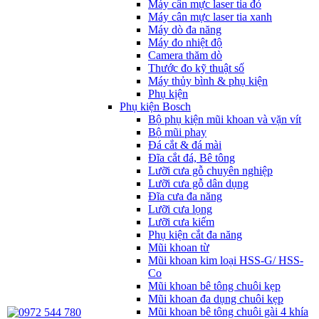
Máy cân mực laser tia đỏ
Máy cân mực laser tia xanh
Máy dò đa năng
Máy đo nhiệt độ
Camera thăm dò
Thước đo kỹ thuật số
Máy thủy bình & phụ kiện
Phụ kịện
Phụ kiện Bosch
Bộ phụ kiện mũi khoan và vặn vít
Bộ mũi phay
Đá cắt & đá mài
Đĩa cắt đá, Bê tông
Lưỡi cưa gỗ chuyên nghiệp
Lưỡi cưa gỗ dân dụng
Đĩa cưa đa năng
Lưỡi cưa lọng
Lưỡi cưa kiếm
Phụ kiện cắt đa năng
Mũi khoan từ
Mũi khoan kim loại HSS-G/ HSS-
Co
Mũi khoan bê tông chuôi kẹp
Mũi khoan đa dụng chuôi kẹp
Mũi khoan bê tông chuôi gài 4 khía