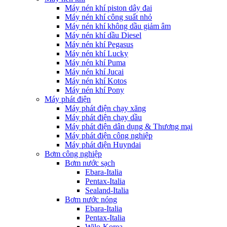
Máy nén khí piston dây đai
Máy nén khí công suất nhỏ
Máy nén khí không dầu giảm âm
Máy nén khí dầu Diesel
Máy nén khí Pegasus
Máy nén khí Lucky
Máy nén khí Puma
Máy nén khí Jucai
Máy nén khí Kotos
Máy nén khí Pony
Máy phát điện
Máy phát điện chạy xăng
Máy phát điện chạy dầu
Máy phát điện dân dụng & Thương mại
Máy phát điện công nghiệp
Máy phát điện Huyndai
Bơm công nghiệp
Bơm nước sạch
Ebara-Italia
Pentax-Italia
Sealand-Italia
Bơm nước nóng
Ebara-Italia
Pentax-Italia
Wilo-Korea