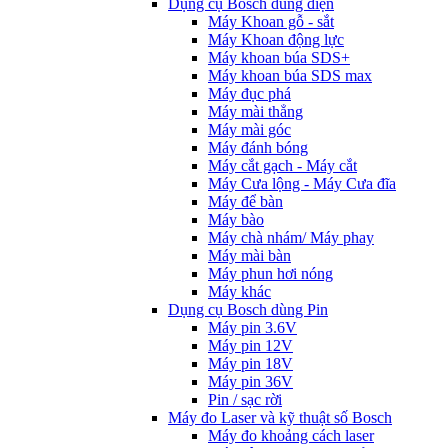
Dụng cụ Bosch dùng điện
Máy Khoan gỗ - sắt
Máy Khoan động lực
Máy khoan búa SDS+
Máy khoan búa SDS max
Máy đục phá
Máy mài thẳng
Máy mài góc
Máy đánh bóng
Máy cắt gạch - Máy cắt
Máy Cưa lộng - Máy Cưa đĩa
Máy để bàn
Máy bào
Máy chà nhám/ Máy phay
Máy mài bàn
Máy phun hơi nóng
Máy khác
Dụng cụ Bosch dùng Pin
Máy pin 3.6V
Máy pin 12V
Máy pin 18V
Máy pin 36V
Pin / sạc rời
Máy đo Laser và kỹ thuật số Bosch
Máy đo khoảng cách laser