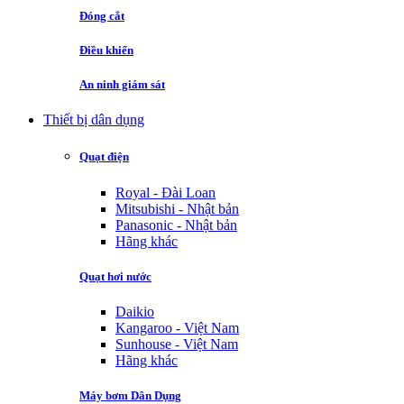
Đóng cắt
Điều khiển
An ninh giám sát
Thiết bị dân dụng
Quạt điện
Royal - Đài Loan
Mitsubishi - Nhật bản
Panasonic - Nhật bản
Hãng khác
Quạt hơi nước
Daikio
Kangaroo - Việt Nam
Sunhouse - Việt Nam
Hãng khác
Máy bơm Dân Dụng