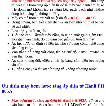
khả năng hút dưới lên và đẩy lên hoặc đẩy ngang
. Tính năng
ưu việt của bơm tăng áp điện tử đó là máy vận hành êm ái, rơ
- le đóng mở không tạo ra tiếng kêu pạch pạch như những
dòng bơm tăng áp thông thường.
Máy có thể bơm nước với nhiệt độ từ
-10 ° C ÷ + 40 ° C
Động cơ êm, bền, tiết kiệm điện & an toàn nhờ có thiết bị bảo
vệ quá nhiệt.
Lưu lượng nước mạnh.
Tuổi thọ cao: Tắt/mở máy bằng rơ le áp suất giúp giảm 60%
thời gian vận hành, do đó đảm bảo gấp đôi tuổi thọ máy.
Áp lực nước ổn định và liên tục nhờ sử dụng công nghệ công
tắc dòng chảy.
Vận hành dễ dàng với công tắc ba chế độ Auto/Off/Manual
trên thân bơm.
Áp suất không đổi: Điều chỉnh áp bằng cảm biến lưu lượng
tân tiến.
Tự động chạy và tắt khi sử dụng và không sử dụng nước.
Ưu điểm
máy bơm nước tăng áp điện tử Hanil PH
805A
Máy bơm nước tăng áp điện tử Hanil PH 805A
với cơ chế
vận hành mạnh mẽ, có lưu lượng 6.1 M3/giờ và cột áp đẩy