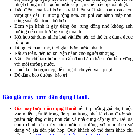
nhiệt chống mất nguồn nước cấp hạn chế máy bị quá nhiệt.
Đặc điểm của loại bơm này là hiệu suất vận hành cao hơn
vượt qua dải lưu lượng rộng hơn, chi phí vận hành thấp hơn,
công suất đầu trục nhỏ hơn
Bơm vận hành ít gây tiếng ồn, rung động nhỏ không ảnh
hưởng đến môi trường xung quanh
Kết hợp sử dụng nhiểu loại vật liệu nên có thể ứng dụng được
rộng rãi.​
Động cơ mạnh mẽ, thời gian bơm nước nhanh
Rất an toàn, tiện lợi khi vận hành cho người sử dụng
Vật liệu chế tạo bơm cao cấp đảm bảo chắc chắn bền vững
với môi trường nước.
Thiết kế nhỏ gọn đẹp, dễ dàng di chuyển và lắp đặt
Dễ dàng bảo dưỡng, bảo trì
Báo giá máy bơm dân dụng Hanil.
Giá máy bơm dân dụng Hanil
trên thị trường giá phụ thuộc
vào nhiều yếu tố trong đó quan trọng nhất là chọn được sản
phẩm đáp ứng đúng nhu cầu và nhà cung cấp uy tín. Để lựa
chọn chính xác máy bơm nước cho đúng với mục đích sử
dụng và giá tiền phù hợp, Quý khách có thể tham khảo chi