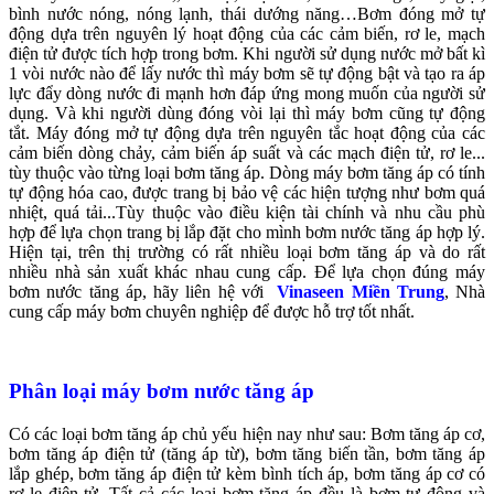
bình nước nóng, nóng lạnh, thái dướng năng…Bơm đóng mở tự
động dựa trên nguyên lý hoạt động của các cảm biến, rơ le, mạch
điện tử được tích hợp trong bơm. Khi người sử dụng nước mở bất kì
1 vòi nước nào để lấy nước thì máy bơm sẽ tự động bật và tạo ra áp
lực đẩy dòng nước đi mạnh hơn đáp ứng mong muốn của người sử
dụng. Và khi người dùng đóng vòi lại thì máy bơm cũng tự động
tắt. Máy đóng mở tự động dựa trên nguyên tắc hoạt động của các
cảm biến dòng chảy, cảm biến áp suất và các mạch điện tử, rơ le...
tùy thuộc vào từng loại bơm tăng áp. Dòng máy bơm tăng áp có tính
tự động hóa cao, được trang bị bảo vệ các hiện tượng như bơm quá
nhiệt, quá tải...Tùy thuộc vào điều kiện tài chính và nhu cầu phù
hợp để lựa chọn trang bị lắp đặt cho mình bơm nước tăng áp hợp lý.
Hiện tại, trên thị trường có rất nhiều loại bơm tăng áp và do rất
nhiều nhà sản xuất khác nhau cung cấp. Để lựa chọn đúng máy
bơm nước tăng áp, hãy liên hệ với
Vinaseen Miền Trung
, Nhà
cung cấp máy bơm chuyên nghiệp để được hỗ trợ tốt nhất.
Phân loại máy bơm nước tăng áp
Có các loại bơm tăng áp chủ yếu hiện nay như sau: Bơm tăng áp cơ,
bơm tăng áp điện tử (tăng áp từ), bơm tăng biến tần, bơm tăng áp
lắp ghép, bơm tăng áp điện tử kèm bình tích áp, bơm tăng áp cơ có
rơ le điện tử. Tất cả các loại bơm tăng áp đều là bơm tự động và