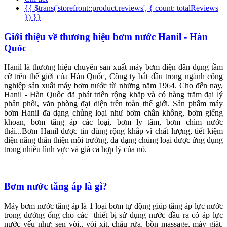
{{ $trans('storefront::product.reviews', { count: totalReviews
}) }}
Giới thiệu về thương hiệu bơm nước Hanil - Hàn
Quốc
Hanil là thương hiệu chuyên sản xuất máy bơm điện dân dụng tầm
cỡ trên thế giới của Hàn Quốc, Công ty bắt đầu trong ngành công
nghiệp sản xuất máy bơm nước từ những năm 1964. Cho đến nay,
Hanil - Hàn Quốc đã phát triển rộng khắp và có hàng trăm đại lý
phân phối, văn phòng đại diện trên toàn thế giới. Sản phẩm máy
bơm Hanil đa dạng chủng loại như bơm chân không, bơm giếng
khoan, bơm tăng áp các loại, bơm ly tâm, bơm chìm nước
thải...Bơm Hanil được tin dùng rộng khắp vì chất lượng, tiết kiệm
điện năng thân thiện môi trường, đa dạng chủng loại được ứng dụng
trong nhiều lĩnh vực và giá cả hợp lý của nó.
Bơm nước tăng áp là gì?
Máy bơm nước tăng áp là 1 loại bơm tự động giúp tăng áp lực nước
trong đường ống cho các thiết bị sử dụng nước đầu ra có áp lực
nước yếu như: sen vòi,, vòi xịt, chậu rửa, bồn massage, máy giặt,