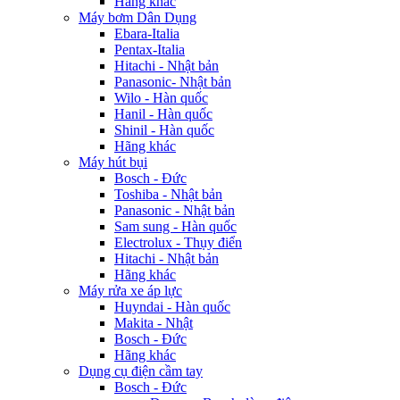
Hãng khác
Máy bơm Dân Dụng
Ebara-Italia
Pentax-Italia
Hitachi - Nhật bản
Panasonic- Nhật bản
Wilo - Hàn quốc
Hanil - Hàn quốc
Shinil - Hàn quốc
Hãng khác
Máy hút bụi
Bosch - Đức
Toshiba - Nhật bản
Panasonic - Nhật bản
Sam sung - Hàn quốc
Electrolux - Thụy điển
Hitachi - Nhật bản
Hãng khác
Máy rửa xe áp lực
Huyndai - Hàn quốc
Makita - Nhật
Bosch - Đức
Hãng khác
Dụng cụ điện cầm tay
Bosch - Đức