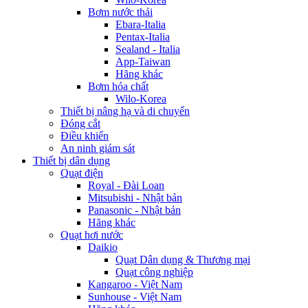
Bơm nước thải
Ebara-Italia
Pentax-Italia
Sealand - Italia
App-Taiwan
Hãng khác
Bơm hóa chất
Wilo-Korea
Thiết bị nâng hạ và di chuyển
Đóng cắt
Điều khiển
An ninh giám sát
Thiết bị dân dụng
Quạt điện
Royal - Đài Loan
Mitsubishi - Nhật bản
Panasonic - Nhật bản
Hãng khác
Quạt hơi nước
Daikio
Quạt Dân dụng & Thương mại
Quạt công nghiệp
Kangaroo - Việt Nam
Sunhouse - Việt Nam