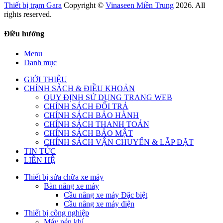
Thiết bị trạm Gara
Copyright ©
Vinaseen Miền Trung
2026. All
rights reserved.
Điều hướng
Menu
Danh mục
GIỚI THIỆU
CHÍNH SÁCH & ĐIỀU KHOẢN
QUY ĐỊNH SỬ DỤNG TRANG WEB
CHÍNH SÁCH ĐỔI TRẢ
CHÍNH SÁCH BẢO HÀNH
CHÍNH SÁCH THANH TOÁN
CHÍNH SÁCH BẢO MẬT
CHÍNH SÁCH VẬN CHUYỂN & LẮP ĐẶT
TIN TỨC
LIÊN HỆ
Thiết bị sửa chữa xe máy
Bàn nâng xe máy
Cầu nâng xe máy Đặc biệt
Cầu nâng xe máy điện
Thiết bị công nghiệp
Máy nén khí