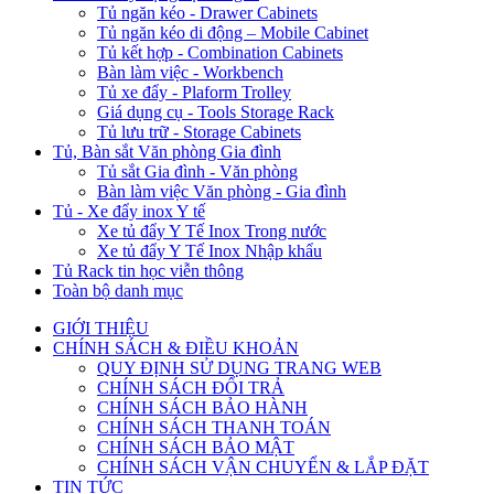
Tủ ngăn kéo - Drawer Cabinets
Tủ ngăn kéo di động – Mobile Cabinet
Tủ kết hợp - Combination Cabinets
Bàn làm việc - Workbench
Tủ xe đẩy - Plaform Trolley
Giá dụng cụ - Tools Storage Rack
Tủ lưu trữ - Storage Cabinets
Tủ, Bàn sắt Văn phòng Gia đình
Tủ sắt Gia đình - Văn phòng
Bàn làm việc Văn phòng - Gia đình
Tủ - Xe đẩy inox Y tế
Xe tủ đẩy Y Tế Inox Trong nước
Xe tủ đẩy Y Tế Inox Nhập khẩu
Tủ Rack tin học viễn thông
Toàn bộ danh mục
GIỚI THIỆU
CHÍNH SÁCH & ĐIỀU KHOẢN
QUY ĐỊNH SỬ DỤNG TRANG WEB
CHÍNH SÁCH ĐỔI TRẢ
CHÍNH SÁCH BẢO HÀNH
CHÍNH SÁCH THANH TOÁN
CHÍNH SÁCH BẢO MẬT
CHÍNH SÁCH VẬN CHUYỂN & LẮP ĐẶT
TIN TỨC