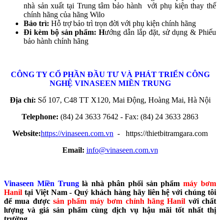
nhà sản xuất tại Trung tâm bảo hành với phụ kiện thay thế
chính hãng của hãng Wilo
Bảo trì:
Hỗ trợ bảo trì trọn đời với phụ kiện chính hãng
Đi kèm bộ sản phẩm: H
ướng dẫn lắp đặt, sử dụng & Phiếu
bảo hành chính hãng
CÔNG TY CỔ PHẦN ĐẦU TƯ VÀ PHÁT TRIỂN CÔNG
NGHỆ
VINASEEN MIỀN TRUNG
Địa chỉ:
Số 107, C48 TT X120, Mai Động, Hoàng Mai, Hà Nội
Telephone:
(84) 24 3633 7642 - Fax: (84) 24 3633 2863
Website:
https://vinaseen.com.vn
- https://thietbitramgara.com
Email:
info@vinaseen.com.vn
Vinaseen Miền Trung
là nhà phân phối sản phẩm
máy bơm
Hanil
tại Việt Nam - Quý khách hàng hãy liên hệ với chúng tôi
để mua được
sản phẩm máy bơm chính hãng Hanil
với chất
lượng và giá sản phẩm cùng dịch vụ hậu mãi tốt nhất thị
trường.