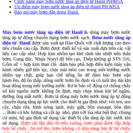
Chức năng máy bơm nước tăng áp điện tử Hanil PH805A
Ưu điểm máy bơm nước tăng áp điện tử Hanil PH 805A
Báo giá máy bơm dân dụng Hanil.
Máy bơm nước tăng áp điện tử Hanil l
à dòng máy bơm nước
tăng áp tự động chuyên dụng bơm nước sạch.
Bơm nước tăng áp
điện tử Hanil
được sản xuất tại Hàn Quốc với chất lượng cao theo
tiêu chuẩn cao cấp. Bơm được thiết kế và sản xuất dựa trên các vật
liệu cao cấp như: Hợp kim nhôm tạo khẽ rãnh tản nhiệt trên thân
bơm, Gang đúc, Nhựa Noryl độ bền cao, Thép không gỉ STS 316,
Gốm sứ + hợp kim than chì đảm bảo phù hợp điều kiện máy vận
hành nhiều giờ liên tục, chịu mài mòn cao trong môi trường nước
nhiều tạp chất, giúp hạn chế tiếng ồn để đảm bảo bơm vận
hành êm, độ ồn thấp, dòng nước bơm ổn định và có tuổi thọ dài khi
hoạt động trong môi trường nước. Rơ le bảo vệ động cơ chống cháy
nổ khi nguồn nước không ổn định, máy chạy khan khi bể ngầm,
đường ống mất nước. Bơm là dòng máy bơm nước tăng áp tự động
chuyên dụng tăng áp lực nước cho thiết bị gia đình như: vòi sen, sen
cây, chậu rửa, bình nóng lạnh, máy giặt, bồn masage, bồn tắm
... Bơm có lưu lượng và cột áp nhỏ, phù với tòa nhà biệt thự, chung
cư mini, hộ gia đình sử dụng các thiết bị cần tăng áp lực nước khi
sử dụng.
Bơm chỉ lắp đẩy từ trên xuống, bơm phải được lắp thấp
hơn bể chứa 2m trở lên, bơm không có khả năng hút từ bể chứa,