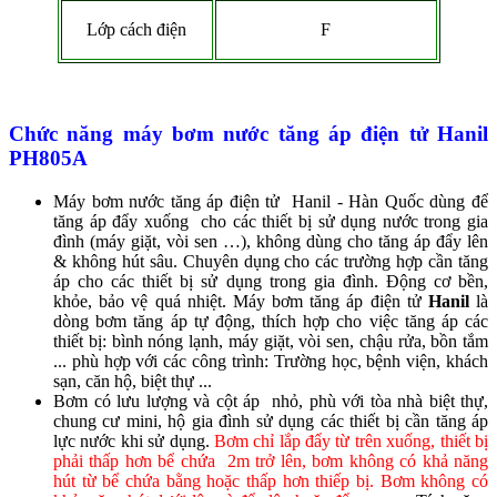
Lớp cách điện
F
Chức năng
máy bơm nước tăng áp điện tử Hanil
PH805A
Máy bơm nước tăng áp điện tử Hanil - Hàn Quốc dùng để
tăng áp đẩy xuống cho các thiết bị sử dụng nước trong gia
đình (máy giặt, vòi sen …), không dùng cho tăng áp đẩy lên
& không hút sâu. Chuyên dụng cho các trường hợp cần tăng
áp cho các thiết bị sử dụng trong gia đình. Động cơ bền,
khỏe, bảo vệ quá nhiệt. Máy bơm tăng áp điện tử
Hanil
là
dòng bơm tăng áp tự động, thích hợp cho việc tăng áp các
thiết bị: bình nóng lạnh, máy giặt, vòi sen, chậu rửa, bồn tắm
... phù hợp với các công trình: Trường học, bệnh viện, khách
sạn, căn hộ, biệt thự ...
Bơm có lưu lượng và cột áp nhỏ, phù với tòa nhà biệt thự,
chung cư mini, hộ gia đình sử dụng các thiết bị cần tăng áp
lực nước khi sử dụng.
Bơm chỉ lắp đẩy từ trên xuống, thiết bị
phải thấp hơn bể chứa 2m trở lên, bơm không có khả năng
hút từ bể chứa bằng hoặc thấp hơn thiếp bị. Bơm không có