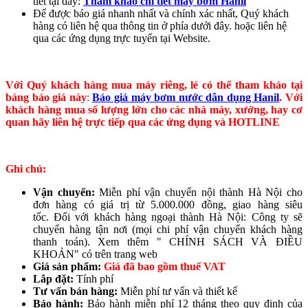
tiết tại đây:
Tham khảo chi tiết máy bơm Hanil
Để được báo giá nhanh nhất và chính xác nhất, Quý khách
hàng có liên hệ qua thông tin ở phía dưới đây. hoặc liên hệ
qua các ứng dụng trực tuyến tại Website.
Với Quý khách hàng mua máy riêng, lẻ có thể tham khảo tại
bảng báo giá này
:
Báo giá máy bơm nước dân dụng Hanil
. Với
khách hàng mua số lượng lớn cho các nhà máy, xưởng, hay cơ
quan hãy liên hệ trực tiếp qua các ứng dụng và HOTLINE
Ghi chú:
Vận chuyển:
Miễn phí vận chuyển nội thành Hà Nội cho
đơn hàng có giá trị từ 5.000.000 đồng, giao hàng siêu
tốc. Đối với khách hàng ngoại thành Hà Nội: Công ty sẽ
chuyển hàng tận nơi (mọi chi phí vận chuyển khách hàng
thanh toán). Xem thêm " CHÍNH SÁCH VÀ ĐIỀU
KHOẢN" có trên trang web
Giá sản phẩm:
Giá đã bao gồm thuế VAT
Lắp đặt:
Tính phí
Tư vấn bán hàng:
Miễn phí tư vấn và thiết kế
Bảo hành:
Bảo hành miễn phí 12 tháng theo quy định của