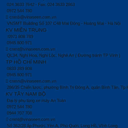
024 3633 7642 - Fax: 024 3633 2863
0972 544 780
cnmb@vinaseen.com.vn
VNSMT Building Số 107 C48 Mai Động - Hoàng Mai - Hà Nội
KV MIỀN TRUNG
:0971 808 789
0945 800 971
cnmt@vinaseen.com.vn
QL34, Nghi Hoa, Nghi Lộc, Nghệ An ( Đường tránh TP Vinh )
TP HỒ CHÍ MINH
0833 289 808
0945 800 971
cnmn@vinaseen.com.vn
286/35 Chiến lược, phường Bình Trị Đông A, quận Bình Tân, T
KV TÂY NAM BỘ
Đại lý phụ tùng xe máy An Toàn
0972 544 780
0944 707 708
cnmt@vinaseen.com.vn
Số 362/28 ấp Phước Yên A, Phú Quới, Long Hồ, Vĩnh Long.