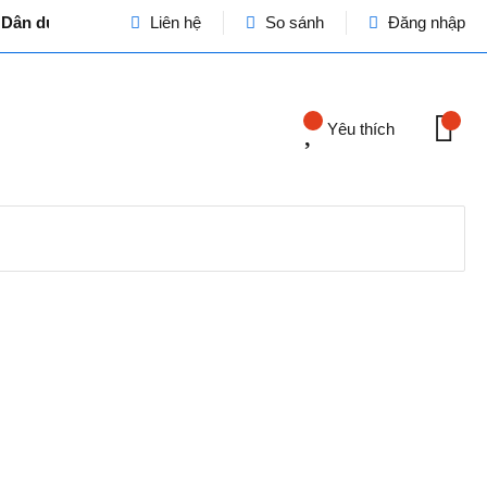
ị Dân dụng và Công nghiệp - Cơ quan chủ quản: VINASEEN MIỀN
Liên hệ
So sánh
Đăng nhập
Yêu thích