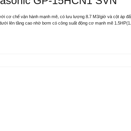
anasonic GP-15HCN1 SVN
ơ chế vận hành mạnh mẽ, có lưu lượng 8.7 M3/giờ và cột áp đẩy ca
 dưới lên tầng cao nhờ bơm có công suất động cơ mạnh mẽ 1.5HP(1