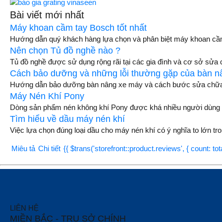
Bài viết mới nhất
Máy khoan cầm tay Bosch tốt nhất
Hướng dẫn quý khách hàng lựa chọn và phân biệt máy khoan cầm
Nên chọn Tủ đồ nghề nào ?
Tủ đồ nghề được sử dụng rộng rãi tại các gia đình và cơ sở sửa 
Cách bảo dưỡng và những lỗi thường gặp của bàn 
Hướng dẫn bảo dưỡng bàn nâng xe máy và cách bước sửa chữa 
Máy Nén Khí Pony
Dòng sản phẩm nén không khí Pony được khá nhiều người dùng yê
Tìm hiểu về dầu máy nén khí
Việc lựa chọn đúng loại dầu cho máy nén khí có ý nghĩa to lớn tro
Miêu tả
Chi tiết
{{ $trans('storefront::product.reviews', { count: to
LIÊN HỆ
MIỀN BẮC - TRỤ SỞ CHÍNH