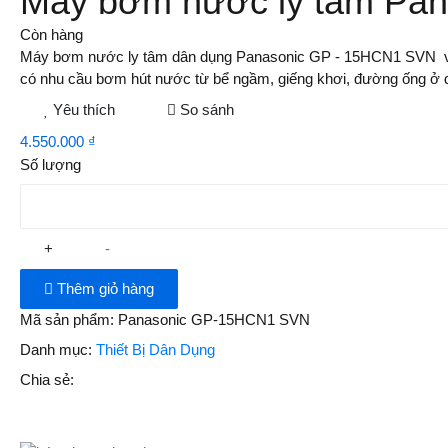
Máy bơm nước ly tâm P
Còn hàng
Máy bơm nước ly tâm dân dụng Panasonic GP - 15HCN1 SVN với c
có nhu cầu bơm hút nước từ bể ngầm, giếng khơi, đường ống ở
Yêu thích
So sánh
4.550.000 ₫
Số lượng
+
-
Thêm giỏ hàng
Mã sản phẩm:
Panasonic GP-15HCN1 SVN
Danh mục:
Thiết Bị Dân Dụng
Chia sẻ: