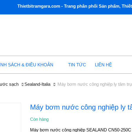
Thietbitramgara.com - Trang phân phối Sản phẩm, Thiết 
ÍNH SÁCH & ĐIỀU KHOẢN
TIN TỨC
LIÊN HỆ
ước sạch
Sealand-Italia
Máy bơm nước công nghiệp ly tâm 
Máy bơm nước công nghiệp ly 
Còn hàng
Máy bơm nước công nghiệp SEALAND CN50-250C với