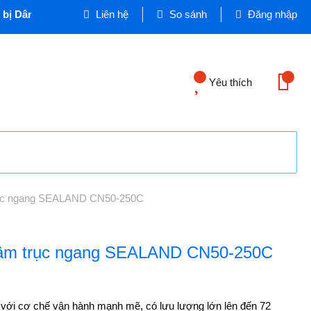
bị Dân dụng và Công nghiệp - Cơ quan chủ quản: VINASEEN MI
Liên hệ
So sánh
Đăng nhập
Yêu thích
trục ngang SEALAND CN50-250C
tâm trục ngang SEALAND CN50-250C
 cơ chế vận hành mạnh mẽ, có lưu lượng lớn lên đến 72