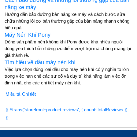
Cách bảo dưỡng và những lỗi thường gặp của bàn
nâng xe máy
Hướng dẫn bảo dưỡng bàn nâng xe máy và cách bước sửa
chữa những lỗi cơ bản thường gặp của bàn nâng nhanh chóng
hiệu quả
Máy Nén Khí Pony
Dòng sản phẩm nén không khí Pony được khá nhiều người
dùng yêu thích bởi những ưu điểm vượt trội mà chúng mang lại
giá thành rẻ.
Tìm hiểu về dầu máy nén khí
Việc lựa chọn đúng loại dầu cho máy nén khí có ý nghĩa to lớn
trong việc hạn chế các sự cố và duy trì khả năng làm việc ổn
định nhất cho các chi tiết máy nén khí.
Miêu tả
Chi tiết
{{ $trans('storefront::product.reviews', { count: totalReviews })
}}