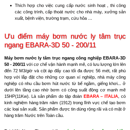
Thích hợp cho việc cung cấp nước sinh hoạt , thi công
các công trình, cấp thoát nước cho nhà máy, xưởng sản
xuất, bệnh viện, trường trạm, cứu hỏa …
Ưu điểm
máy bơm nước ly tâm trục
ngang EBARA-3D 50 - 200/11
Máy bơm nước ly tâm trục ngang công nghiệp EBARA-3D
50 - 200/11
với cơ chế vận hành mạnh mẽ, có lưu lượng lớn lên
đến 72 M3/giờ và cột áp đẩy cao tối đa được 56 mét, rất phù
hợp với lắp đặt cho những cơ quan xí nghiệp, nhà máy công
nghiệp có nhu cầu bơm hút nước từ bể ngầm, giếng khơi... ở
dưới lên tầng cao nhờ bơm có công suất động cơ mạnh mẽ
15HP(11Kw). Là sản phẩm do tập đoàn
EBARA – ITALIA
, có
kinh nghiệm hàng trăm năm (1912) trong lĩnh vực chế tạo bơm
các loại sản xuất. Sản phẩm được tin dùng rộng rãi và có mặt ở
hàng trăm Nước trên Toàn cầu.