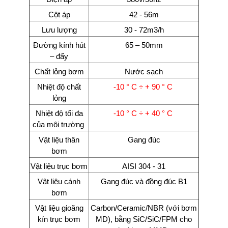
Cột áp
42 - 56m
Lưu lượng
30 - 72m3/h
Đường kính hút
65 – 50mm
– đẩy
Chất lỏng bơm
Nước sạch
Nhiệt độ chất
-10 ° C ÷ + 90 ° C
lỏng
Nhiệt độ tối đa
-10 ° C ÷ + 40 ° C
của môi trường
Vật liệu thân
Gang đúc
bơm
Vật liệu trục bơm
AISI 304 - 31
Vật liệu cánh
Gang đúc và đồng đúc B1
bơm
Vật liệu gioăng
Carbon/Ceramic/NBR (với bơm
kín trục bơm
MD), bằng SiC/SiC/FPM cho