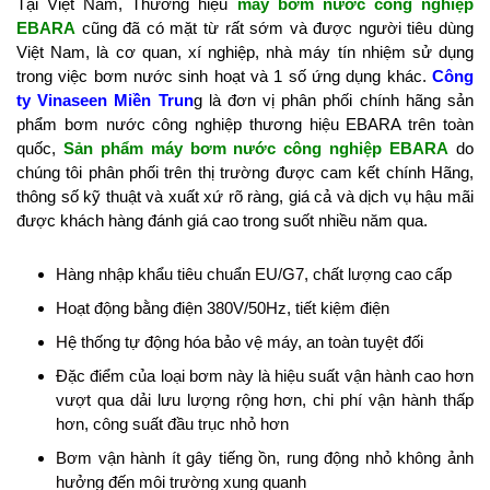
Tại Việt Nam, Thương hiệu
máy bơm nước công nghiệp
EBARA
cũng đã có mặt từ rất sớm và được người tiêu dùng
Việt Nam, là cơ quan, xí nghiệp, nhà máy tín nhiệm sử dụng
trong việc bơm nước sinh hoạt và 1 số ứng dụng khác.
Công
ty Vinaseen Miền Trun
g là đơn vị phân phối chính hãng sản
phẩm bơm nước công nghiệp thương hiệu EBARA trên toàn
quốc,
Sản phẩm máy bơm nước công nghiệp EBARA
do
chúng tôi phân phối trên thị trường được cam kết chính Hãng,
thông số kỹ thuật và xuất xứ rõ ràng, giá cả và dịch vụ hậu mãi
được khách hàng đánh giá cao trong suốt nhiều năm qua.
Hàng nhập khẩu tiêu chuẩn EU/G7, chất lượng cao cấp
Hoạt động bằng điện 380V/50Hz, tiết kiệm điện
Hệ thống tự động hóa bảo vệ máy, an toàn tuyệt đối
Đặc điểm của loại bơm này là hiệu suất vận hành cao hơn
vượt qua dải lưu lượng rộng hơn, chi phí vận hành thấp
hơn, công suất đầu trục nhỏ hơn
Bơm vận hành ít gây tiếng ồn, rung động nhỏ không ảnh
hưởng đến môi trường xung quanh