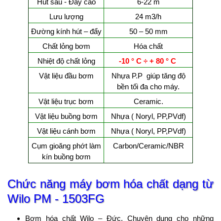
Hút sâu - Đẩy cao
6-22 m
Lưu lượng
24 m3/h
Đường kính hút – đẩy
50 – 50 mm
Chất lỏng bơm
Hóa chất
Nhiệt độ chất lỏng
-10 ° C ÷ + 8
0 ° C
Vật liệu đầu bơm
Nhựa P.P giúp tăng độ
bền tối đa cho máy.
Vật liệu trục bơm
Ceramic.
Vật liệu buồng bơm
Nhựa ( Noryl, PP,PVdf)
Vật liệu cánh bơm
Nhựa ( Noryl, PP,PVdf)
Cụm gioăng phớt làm
Carbon/Ceramic/NBR
kín buồng bơm
Chức năng
máy bơm hóa chất dạng từ
Wilo PM - 1503FG
Bơm hóa chất Wilo – Đức. Chuyên dụng cho những