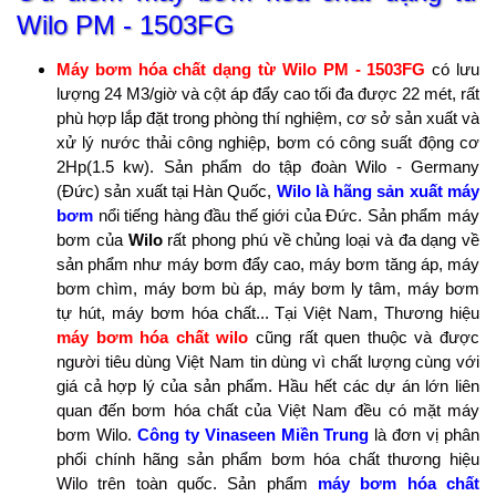
Wilo PM - 1503FG
Máy bơm hóa chất dạng từ Wilo PM - 1503FG
có lưu
lượng 24 M3/giờ và cột áp đẩy cao tối đa được 22 mét, rất
phù hợp lắp đặt trong phòng thí nghiệm, cơ sở sản xuất và
xử lý nước thải công nghiệp, bơm có công suất động cơ
2Hp(1.5 kw). Sản phẩm do tập đoàn Wilo - Germany
(Đức) sản xuất tại Hàn Quốc,
Wilo là hãng sản xuất máy
bơm
nổi tiếng hàng đầu thế giới của Đức. Sản phẩm máy
bơm của
Wilo
rất phong phú về chủng loại và đa dạng về
sản phẩm như máy bơm đẩy cao, máy bơm tăng áp, máy
bơm chìm, máy bơm bù áp, máy bơm ly tâm, máy bơm
tự hút, máy bơm hóa chất... Tại Việt Nam, Thương hiệu
máy bơm hóa chất wilo
cũng rất quen thuộc và được
người tiêu dùng Việt Nam tin dùng vì chất lượng cùng với
giá cả hợp lý của sản phẩm. Hầu hết các dự án lớn liên
quan đến bơm hóa chất của Việt Nam đều có mặt máy
bơm Wilo.
Công ty Vinaseen Miền Trung
là đơn vị phân
phối chính hãng sản phẩm bơm hóa chất thương hiệu
Wilo trên toàn quốc. Sản phẩm
máy bơm hóa chất