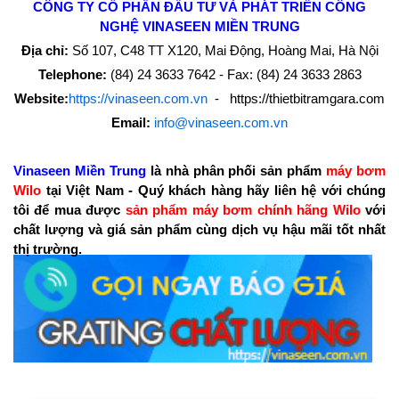
CÔNG TY CỔ PHẦN ĐẦU TƯ VÀ PHÁT TRIỂN CÔNG
NGHỆ
VINASEEN MIỀN TRUNG
Địa chỉ:
Số 107, C48 TT X120, Mai Động, Hoàng Mai, Hà Nội
Telephone:
(84) 24 3633 7642 - Fax: (84) 24 3633 2863
Website:
https://vinaseen.com.vn
- https://thietbitramgara.com
Email:
info@vinaseen.com.vn
Vinaseen Miền Trung
là nhà phân phối sản phẩm
máy bơm
Wilo
tại Việt Nam - Quý khách hàng hãy liên hệ với chúng
tôi để mua được
sản phẩm máy bơm chính hãng Wilo
với
chất lượng và giá sản phẩm cùng dịch vụ hậu mãi tốt nhất
thị trường.