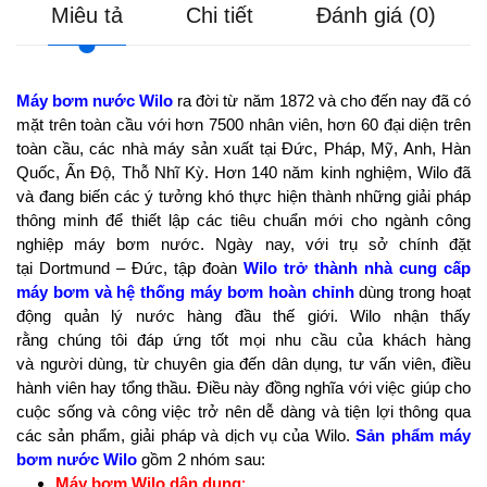
Miêu tả
Chi tiết
Đánh giá (0)
Máy bơm nước Wilo
ra đời từ năm 1872 và cho đến nay đã có
mặt trên toàn cầu với hơn 7500 nhân viên, hơn 60 đại diện trên
toàn cầu, các nhà máy sản xuất tại Đức, Pháp, Mỹ, Anh, Hàn
Quốc, Ấn Độ, Thỗ Nhĩ Kỳ. Hơn 140 năm kinh nghiệm, Wilo đã
và đang biến các ý tưởng khó thực hiện thành những giải pháp
thông minh để thiết lập các tiêu chuẩn mới cho ngành công
nghiệp máy bơm nước. Ngày nay, với trụ sở chính đặt
tại Dortmund – Đức, tập đoàn
Wilo trở thành nhà cung cấp
máy bơm và hệ thống máy bơm hoàn chỉnh
dùng trong hoạt
động quản lý nước hàng đầu thế giới. Wilo nhận thấy
rằng chúng tôi đáp ứng tốt mọi nhu cầu của khách hàng
và người dùng, từ chuyên gia đến dân dụng, tư vấn viên, điều
hành viên hay tổng thầu. Điều này đồng nghĩa với việc giúp cho
cuộc sống và công việc trở nên dễ dàng và tiện lợi thông qua
các sản phẩm, giải pháp và dịch vụ của Wilo.
Sản phẩm máy
bơm nước Wilo
gồm 2 nhóm sau:
Máy bơm Wilo dân dụng
: