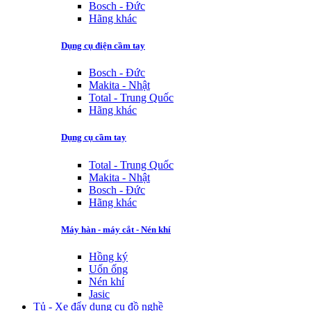
Bosch - Đức
Hãng khác
Dụng cụ điện cầm tay
Bosch - Đức
Makita - Nhật
Total - Trung Quốc
Hãng khác
Dụng cụ cầm tay
Total - Trung Quốc
Makita - Nhật
Bosch - Đức
Hãng khác
Máy hàn - máy cắt - Nén khí
Hồng ký
Uốn ống
Nén khí
Jasic
Tủ - Xe đẩy dụng cụ đồ nghề