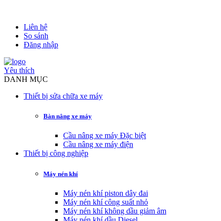
Liên hệ
So sánh
Đăng nhập
Yêu thích
DANH MỤC
Thiết bị sửa chữa xe máy
Bàn nâng xe máy
Cầu nâng xe máy Đặc biệt
Cầu nâng xe máy điện
Thiết bị công nghiệp
Máy nén khí
Máy nén khí piston dây đai
Máy nén khí công suất nhỏ
Máy nén khí không dầu giảm âm
Máy nén khí dầu Diesel