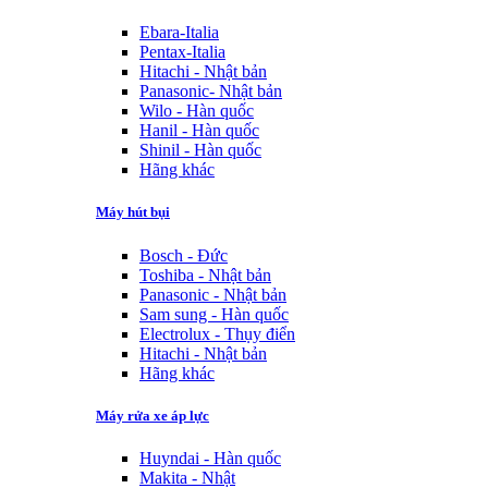
Ebara-Italia
Pentax-Italia
Hitachi - Nhật bản
Panasonic- Nhật bản
Wilo - Hàn quốc
Hanil - Hàn quốc
Shinil - Hàn quốc
Hãng khác
Máy hút bụi
Bosch - Đức
Toshiba - Nhật bản
Panasonic - Nhật bản
Sam sung - Hàn quốc
Electrolux - Thụy điển
Hitachi - Nhật bản
Hãng khác
Máy rửa xe áp lực
Huyndai - Hàn quốc
Makita - Nhật