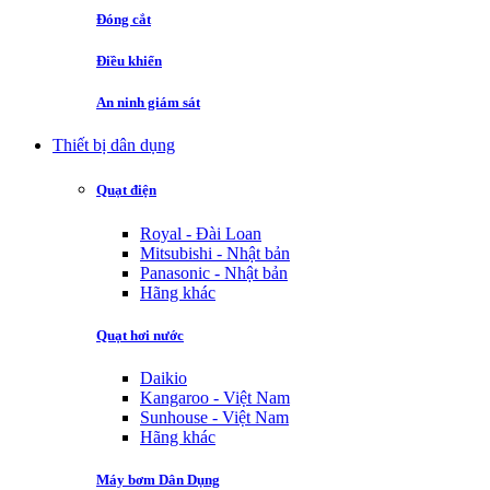
Đóng cắt
Điều khiển
An ninh giám sát
Thiết bị dân dụng
Quạt điện
Royal - Đài Loan
Mitsubishi - Nhật bản
Panasonic - Nhật bản
Hãng khác
Quạt hơi nước
Daikio
Kangaroo - Việt Nam
Sunhouse - Việt Nam
Hãng khác
Máy bơm Dân Dụng