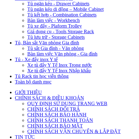
Tủ ngăn kéo - Drawer Cabinets
Tủ ngăn kéo di động – Mobile Cabinet
Tủ kết hợp - Combination Cabinets
Bàn làm việc - Workbench
Tủ xe đẩy - Plaform Trolley
Giá dụng cụ - Tools Storage Rack
Tủ lưu trữ - Storage Cabinets
Tủ, Bàn sắt Văn phòng Gia đình
Tủ sắt Gia đình - Văn phòng
Bàn làm việc Văn phòng - Gia đình
Tủ - Xe đẩy inox Y tế
Xe tủ đẩy Y Tế Inox Trong nước
Xe tủ đẩy Y Tế Inox Nhập khẩu
Tủ Rack tin học viễn thông
Toàn bộ danh mục
GIỚI THIỆU
CHÍNH SÁCH & ĐIỀU KHOẢN
QUY ĐỊNH SỬ DỤNG TRANG WEB
CHÍNH SÁCH ĐỔI TRẢ
CHÍNH SÁCH BẢO HÀNH
CHÍNH SÁCH THANH TOÁN
CHÍNH SÁCH BẢO MẬT
CHÍNH SÁCH VẬN CHUYỂN & LẮP ĐẶT
TIN TỨC