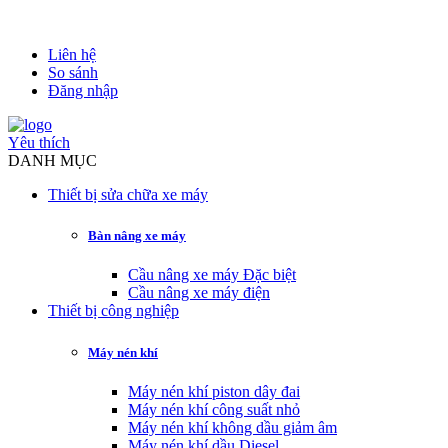
Liên hệ
So sánh
Đăng nhập
Yêu thích
DANH MỤC
Thiết bị sửa chữa xe máy
Bàn nâng xe máy
Cầu nâng xe máy Đặc biệt
Cầu nâng xe máy điện
Thiết bị công nghiệp
Máy nén khí
Máy nén khí piston dây đai
Máy nén khí công suất nhỏ
Máy nén khí không dầu giảm âm
Máy nén khí dầu Diesel