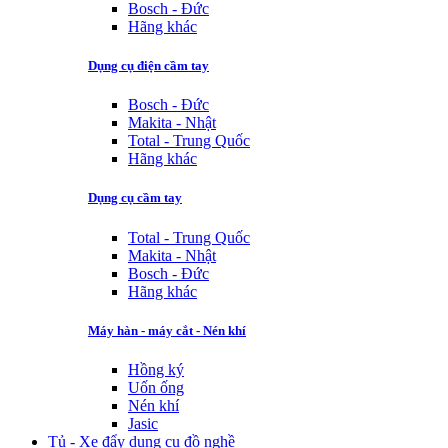
Bosch - Đức
Hãng khác
Dụng cụ điện cầm tay
Bosch - Đức
Makita - Nhật
Total - Trung Quốc
Hãng khác
Dụng cụ cầm tay
Total - Trung Quốc
Makita - Nhật
Bosch - Đức
Hãng khác
Máy hàn - máy cắt - Nén khí
Hồng ký
Uốn ống
Nén khí
Jasic
Tủ - Xe đẩy dụng cụ đồ nghề