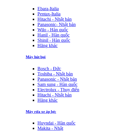
Ebara-Italia
Pentax-Italia
Hitachi - Nhật bản
Panasonic- Nhật bản
Wilo - Hàn quốc
Hanil - Hàn quốc
Shinil - Hàn quốc
Hãng khác
Máy hút bụi
Bosch - Đức
Toshiba - Nhật bản
Panasonic - Nhật bản
Sam sung - Hàn quốc
Electrolux - Thụy điển
Hitachi - Nhật bản
Hãng khác
Máy rửa xe áp lực
Huyndai - Hàn quốc
Makita - Nhật