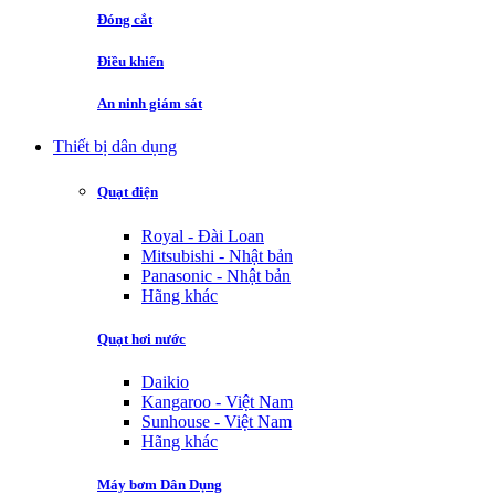
Đóng cắt
Điều khiển
An ninh giám sát
Thiết bị dân dụng
Quạt điện
Royal - Đài Loan
Mitsubishi - Nhật bản
Panasonic - Nhật bản
Hãng khác
Quạt hơi nước
Daikio
Kangaroo - Việt Nam
Sunhouse - Việt Nam
Hãng khác
Máy bơm Dân Dụng