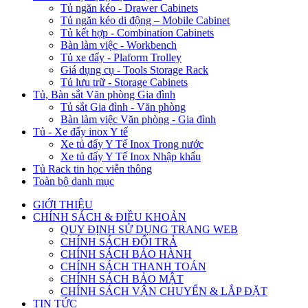
Tủ ngăn kéo - Drawer Cabinets
Tủ ngăn kéo di động – Mobile Cabinet
Tủ kết hợp - Combination Cabinets
Bàn làm việc - Workbench
Tủ xe đẩy - Plaform Trolley
Giá dụng cụ - Tools Storage Rack
Tủ lưu trữ - Storage Cabinets
Tủ, Bàn sắt Văn phòng Gia đình
Tủ sắt Gia đình - Văn phòng
Bàn làm việc Văn phòng - Gia đình
Tủ - Xe đẩy inox Y tế
Xe tủ đẩy Y Tế Inox Trong nước
Xe tủ đẩy Y Tế Inox Nhập khẩu
Tủ Rack tin học viễn thông
Toàn bộ danh mục
GIỚI THIỆU
CHÍNH SÁCH & ĐIỀU KHOẢN
QUY ĐỊNH SỬ DỤNG TRANG WEB
CHÍNH SÁCH ĐỔI TRẢ
CHÍNH SÁCH BẢO HÀNH
CHÍNH SÁCH THANH TOÁN
CHÍNH SÁCH BẢO MẬT
CHÍNH SÁCH VẬN CHUYỂN & LẮP ĐẶT
TIN TỨC