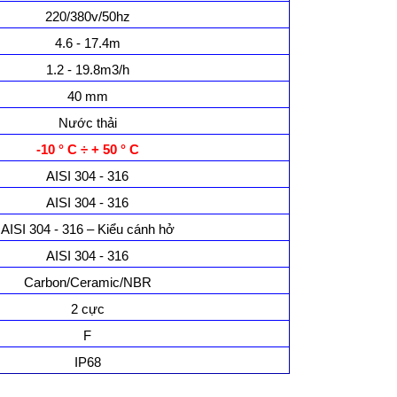
220/380v/50hz
4.6 - 17.4m
1.2 - 19.8m3/h
40 mm
Nước thải
-10 ° C ÷ + 50 ° C
AISI 304 - 316
AISI 304 - 316
AISI 304 - 316 – Kiểu cánh hở
AISI 304 - 316
Carbon/Ceramic/NBR
2 cực
F
IP68