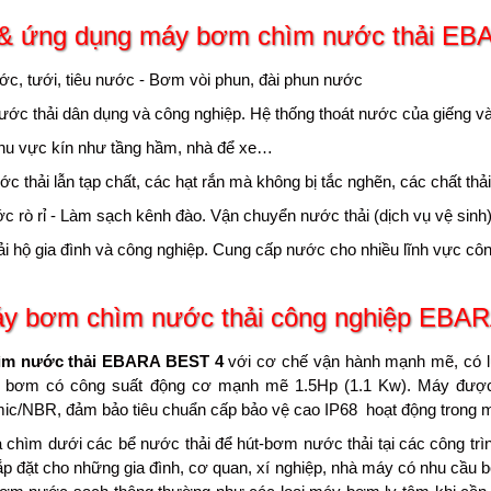
& ứng dụng
máy bơm chìm nước thải EB
c, tưới, tiêu nước - Bơm vòi phun, đài phun nước
ớc thải dân dụng và công nghiệp. Hệ thống thoát nước của giếng và
hu vực kín như tầng hầm, nhà để xe…
c thải lẫn tạp chất, các hạt rắn mà không bị tắc nghẽn, các chất th
rò rỉ - Làm sạch kênh đào. Vận chuyển nước thải (dịch vụ vệ sinh
 hộ gia đình và công nghiệp. Cung cấp nước cho nhiều lĩnh vực côn
y bơm chìm nước thải công nghiệp EBA
m nước thải EBARA BEST 4
với cơ chế vận hành mạnh mẽ, có lư
 bơm có công suất động cơ mạnh mẽ 1.5Hp (1.1 Kw). Máy được thi
c/NBR, đảm bảo tiêu chuẩn cấp bảo vệ cao IP68 hoạt động trong mô
chìm dưới các bể nước thải để hút-bơm nước thải tại các công trìn
ắp đặt cho những gia đình, cơ quan, xí nghiệp, nhà máy có nhu cầu 