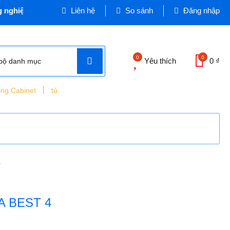
 - Cơ quan chủ quản: VINASEEN MIỀN TRUNG
Liên hệ
So sánh
Đăng nhập
0
0
Yêu thích
0 ₫
bộ danh mục
ing Cabinet
tủ
4
RA BEST 4