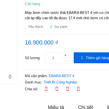
Còn hàng
Máy bơm chìm nước thải EBARA BEST 4 với cơ chế
cột áp đẩy cao tối đa được 17.4 mét nhờ bơm có cô
Yêu thích
So sánh
16.900.000 ₫
+
Số lượng
Thêm giỏ hàn
-
Mã sản phẩm:
EBARA BEST 4
Danh mục:
Thiết Bị Công Nghiệp
Chia sẻ:
Miêu tả
Chi tiết