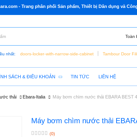
 Trang phân phối Sản phẩm, Thiết bị Dân dụng và Công nghiệp
Toàn 
ều nhất:
doors-locker-with-narrow-side-cabinet
Tambour Door Fil
bàn nâng xe máy điện thủy lực - đặt chìm - vns - lift150 - c
tủ dụng cụ 6 ngăn vnsmt6321r - mobile cabinet
ÍNH SÁCH & ĐIỀU KHOẢN
TIN TỨC
LIÊN HỆ
ước thải
Ebara-Italia
Máy bơm chìm nước thải EBARA BEST 
Máy bơm chìm nước thải EBA
(0)