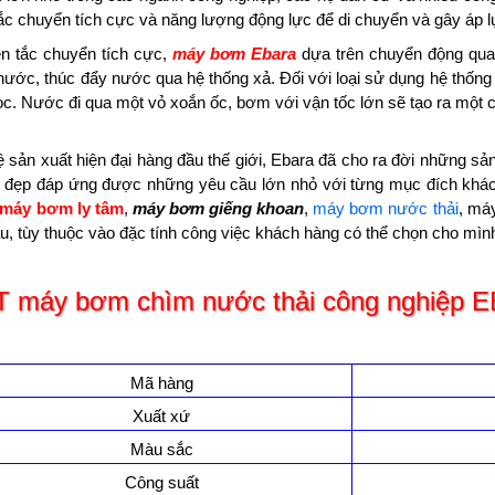
ắc chuyển tích cực và năng lượng động lực để di chuyển và gây áp 
ên tắc chuyển tích cực,
máy bơm Ebara
dựa trên chuyển động quay 
nước, thúc đẩy nước qua hệ thống xả. Đối với loại sử dụng hệ thống
c. Nước đi qua một vỏ xoắn ốc, bơm với vận tốc lớn sẽ tạo ra một 
 sản xuất hiện đại hàng đầu thế giới, Ebara đã cho ra đời những sả
đẹp đáp ứng được những yêu cầu lớn nhỏ với từng mục đích kh
máy bơm ly tâm
,
máy bơm giếng khoan
,
máy bơm nước thải
, má
u, tùy thuộc vào đặc tính công việc khách hàng có thể chọn cho mì
T máy bơm chìm nước thải công nghiệp
Mã hàng
Xuất xứ
Màu sắc
Công suất