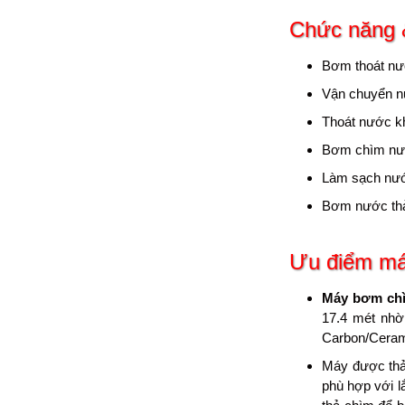
Chức năng 
Bơm thoát nướ
Vận chuyển nư
Thoát nước k
Bơm chìm nướ
Làm sạch nước 
Bơm nước thải
Ưu điểm
má
Máy bơm chì
17.4 mét nhờ
Carbon/Cerami
Máy được thả 
phù hợp với l